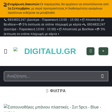
🏖️
Ενημέρωση διακοπών:
Οι παραγγελίες θα αρχίσουν να αποστέλλονται από
1η Σεπτεμβρίου
, με σειρά προτεραιότητας.Η διαθεσιμότητα ορισμένων
προϊόντων ενδέχεται να μεταβληθεί.
📞 6934831247 (Δευτέρα - Παρασκευή 10:00 - 15:00)
•
📦 Αποστολή με
Μετάβαση
BoxNow
•
💳 5% έκπτωση σε online πληρωμή με κάρτα
•
📞 6934831247
στο
(Δευτέρα - Παρασκευή 10:00 - 15:00)
•
📦 Αποστολή με BoxNow
•
💳 5%
περιεχόμενο
έκπτωση σε online πληρωμή με κάρτα
•
+
Αναζήτηση
για:
ΦΙΛΤΡΑ