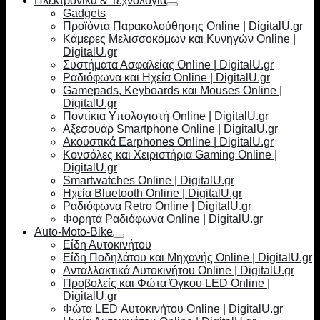
Ηλεκτρονικά & Τεχνολογία
Gadgets
Προϊόντα Παρακολούθησης Online | DigitalU.gr
Κάμερες Μελισσοκόμων και Κυνηγών Online |
DigitalU.gr
Συστήματα Ασφαλείας Online | DigitalU.gr
Ραδιόφωνα και Ηχεία Online | DigitalU.gr
Gamepads, Keyboards και Mouses Online |
DigitalU.gr
Ποντίκια Υπολογιστή Online | DigitalU.gr
Αξεσουάρ Smartphone Online | DigitalU.gr
Ακουστικά Earphones Online | DigitalU.gr
Κονσόλες και Χειριστήρια Gaming Online |
DigitalU.gr
Smartwatches Online | DigitalU.gr
Ηχεία Bluetooth Online | DigitalU.gr
Ραδιόφωνα Retro Online | DigitalU.gr
Φορητά Ραδιόφωνα Online | DigitalU.gr
Auto-Moto-Bike
Είδη Αυτοκινήτου
Είδη Ποδηλάτου και Μηχανής Online | DigitalU.gr
Ανταλλακτικά Αυτοκινήτου Online | DigitalU.gr
Προβολείς και Φώτα Όγκου LED Online |
DigitalU.gr
Φώτα LED Αυτοκινήτου Online | DigitalU.gr