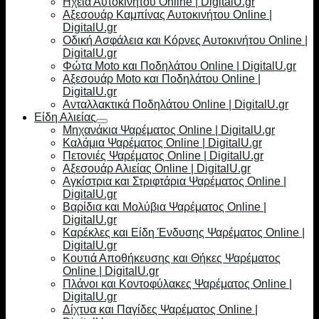
Ηχεία Αυτοκινήτου Online | DigitalU.gr
Αξεσουάρ Καμπίνας Αυτοκινήτου Online |
DigitalU.gr
Οδική Ασφάλεια και Κόρνες Αυτοκινήτου Online |
DigitalU.gr
Φώτα Moto και Ποδηλάτου Online | DigitalU.gr
Αξεσουάρ Moto και Ποδηλάτου Online |
DigitalU.gr
Ανταλλακτικά Ποδηλάτου Online | DigitalU.gr
Είδη Αλιείας
Μηχανάκια Ψαρέματος Online | DigitalU.gr
Καλάμια Ψαρέματος Online | DigitalU.gr
Πετονιές Ψαρέματος Online | DigitalU.gr
Αξεσουάρ Αλιείας Online | DigitalU.gr
Αγκίστρια και Στριφτάρια Ψαρέματος Online |
DigitalU.gr
Βαρίδια και Μολύβια Ψαρέματος Online |
DigitalU.gr
Καρέκλες και Είδη Ένδυσης Ψαρέματος Online |
DigitalU.gr
Κουτιά Αποθήκευσης και Θήκες Ψαρέματος
Online | DigitalU.gr
Πλάνοι και Κοντοφύλακες Ψαρέματος Online |
DigitalU.gr
Δίχτυα και Παγίδες Ψαρέματος Online |