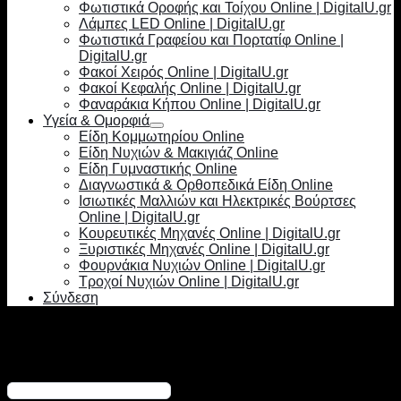
Φωτιστικά Οροφής και Τοίχου Online | DigitalU.gr
Λάμπες LED Online | DigitalU.gr
Φωτιστικά Γραφείου και Πορτατίφ Online |
DigitalU.gr
Φακοί Χειρός Online | DigitalU.gr
Φακοί Κεφαλής Online | DigitalU.gr
Φαναράκια Κήπου Online | DigitalU.gr
Υγεία & Ομορφιά
Είδη Κομμωτηρίου Online
Είδη Νυχιών & Μακιγιάζ Online
Είδη Γυμναστικής Online
Διαγνωστικά & Ορθοπεδικά Είδη Online
Ισιωτικές Μαλλιών και Ηλεκτρικές Βούρτσες
Online | DigitalU.gr
Κουρευτικές Μηχανές Online | DigitalU.gr
Ξυριστικές Μηχανές Online | DigitalU.gr
Φουρνάκια Νυχιών Online | DigitalU.gr
Τροχοί Νυχιών Online | DigitalU.gr
Σύνδεση
Σύνδεση
Απαιτείται
Όνομα χρήστη ή διεύθυνση email
*