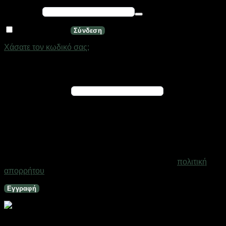
Απαιτείται
Κωδικός
*
Να με θυμάσαι
Σύνδεση
Χάσατε τον κωδικό σας;
Εγγραφή
Απαιτείται
Διεύθυνση email
*
Ένας σύνδεσμος για να ορίσετε νέο κωδικό πρόσβασης θα
σταλεί στη διεύθυνση email σας
Τα προσωπικά σας δεδομένα θα χρησιμοποιηθούν για την
υποστήριξη της εμπειρίας σας σε ολόκληρο τον ιστότοπο, για
τη διαχείριση της πρόσβασης στο λογαριασμό σας και για
άλλους σκοπούς που περιγράφονται στη σελίδα
πολιτική
απορρήτου
.
Εγγραφή
Σαπουνοθήκες μπάνιου πλαστικές – Σετ 9pcs – Blue –