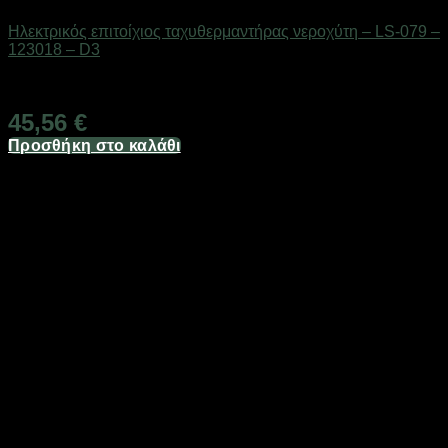
Ηλεκτρικός επιτοίχιος ταχυθερμαντήρας νεροχύτη – LS-079 –
123018 – D3
Διαθέσιμο από 1-3 ημέρες
45,56
€
Προσθήκη στο καλάθι