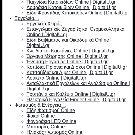
Παιχνίδια Κατοικιδίων Online | DigitalU.gr
Λουράκια Κατοικιδίων Online | DigitalU.gr
Είδη Φροντίδας Κατοικιδίων Online | DigitalU.gr
Εργαλεία
Εργαλεία Χειρός
Επαγγελματικές Ζυγαριές και Θερμοκολλητικά
Online | DigitalU.gr
Είδη Βαψίματος και Οικοδομικά Online |
DigitalU.gr
Κλειδιά και Καστάνιες Online | DigitalU.gr
Όργανα Μέτρησης Online | DigitalU.gr
Ένδυση Εργασίας Online | DigitalU.gr
Κοπίδια, Πριόνια και Δίσκοι Online | DigitalU.gr
Κατσαβίδια και Λίμες Online | DigitalU.gr
Λουκέτα Online | DigitalU.gr
Ανταλλακτικά Εργαλείων και Αναλώσιμα Online |
DigitalU.gr
Τρυπάνια και Καλέμια Online | DigitalU.gr
Ηλεκτρικά Εργαλεία Finder Online | DigitalU.gr
Φωτισμός & Ενέργεια
Είδη Φωτισμού Online
Φακοί Online
Φαναράκια LED Online
Μπαταρίες Online
Ηλιακός Φωτισμός Online