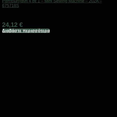
Ραπτομηχανή 4 σε 1 – Mini Sewing Machine – 202A –
675718S
Διαθέσιμο από 1-3 ημέρες
24,12
€
Διαβάστε περισσότερα