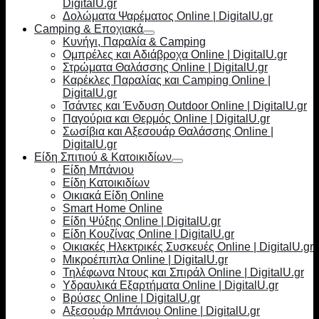
DigitalU.gr
Δολώματα Ψαρέματος Online | DigitalU.gr
Camping & Εποχιακά
Κυνήγι, Παραλία & Camping
Ομπρέλες και Αδιάβροχα Online | DigitalU.gr
Στρώματα Θαλάσσης Online | DigitalU.gr
Καρέκλες Παραλίας και Camping Online |
DigitalU.gr
Τσάντες και Ένδυση Outdoor Online | DigitalU.gr
Παγούρια και Θερμός Online | DigitalU.gr
Σωσίβια και Αξεσουάρ Θαλάσσης Online |
DigitalU.gr
Είδη Σπιτιού & Κατοικιδίων
Είδη Μπάνιου
Είδη Κατοικιδίων
Οικιακά Είδη Online
Smart Home Online
Είδη Ψύξης Online | DigitalU.gr
Είδη Κουζίνας Online | DigitalU.gr
Οικιακές Ηλεκτρικές Συσκευές Online | DigitalU.gr
Μικροέπιπλα Online | DigitalU.gr
Τηλέφωνα Ντους και Σπιράλ Online | DigitalU.gr
Υδραυλικά Εξαρτήματα Online | DigitalU.gr
Βρύσες Online | DigitalU.gr
Αξεσουάρ Μπάνιου Online | DigitalU.gr