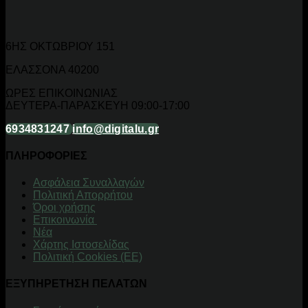
6ΗΣ ΟΚΤΩΒΡΙΟΥ 151
ΕΛΑΣΣΟΝΑ 40200
ΩΡΕΣ ΕΠΙΚΟΙΝΩΝΙΑΣ
ΔΕΥΤΕΡΑ-ΠΑΡΑΣΚΕΥΗ 09:00-17:00
6934831247
info@digitalu.gr
ΠΛΗΡΟΦΟΡΙΕΣ
Aσφάλεια Συναλλαγών
Πολιτική Απορρήτου
Όροι χρήσης
Επικοινωνία
Νέα
Χάρτης Ιστοσελίδας
Πολιτική Cookies (ΕΕ)
ΕΞΥΠΗΡΕΤΗΣΗ ΠΕΛΑΤΩΝ