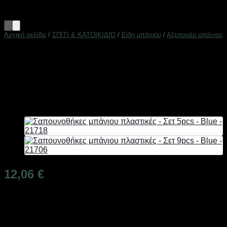
Αρχική σελίδα
/
ΣΠΙΤΙ & ΚΑΤΟΙΚΙΔΙΟ
/
Είδη μπάνιου
/
Αξεσουάρ μπάνιου
Σαπουνοθήκες μπάνιου
πλαστικές – Σετ 9pcs – Blue
– 21712
12,06
€
Διαθέσιμο από 1-3 ημέρες
Σαπουνοθήκες μπάνιου σε σετ, από υψηλής ανθεκτικότητας
πλαστικό υλικό, με ανεξίτηλους χρωματισμούς, σε μοντέρνο