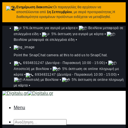
Ενημέρωση διακοπών:
Οι παραγγελίες θα αρχίσουν να
αποστέλλονται από
1η Σεπτεμβρίου
, με σειρά προτεραιότητας.Η
διαθεσιμότητα ορισμένων προϊόντων ενδέχεται να μεταβληθεί.
Μετάβαση
5% έκπτωση για αγορά με κάρτα
•
BoxNow μεταφορά σε
στο
επιλεγμένα είδη
•
5% έκπτωση για αγορά με κάρτα
•
περιεχόμενο
BoxNow μεταφορά σε επιλεγμένα είδη
•
Point the SnapChat camera at this to add us to SnapChat.
6934831247 (Δευτέρα - Παρασκευή 10:00 - 15:00)
•
Αποστολή με BoxNow
•
5% έκπτωση σε online πληρωμή με
κάρτα
•
6934831247 (Δευτέρα - Παρασκευή 10:00 - 15:00)
•
Αποστολή με BoxNow
•
5% έκπτωση σε online πληρωμή
με κάρτα
•
Menu
Αναζήτηση
για: