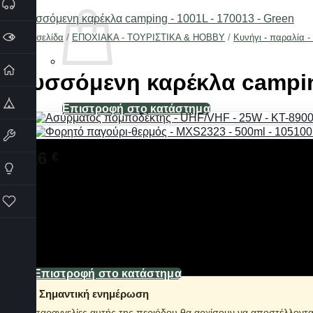
Αρχική σελίδα
/
ΕΠΟΧΙΑΚΑ - ΤΟΥΡΙΣΤΙΚΑ & HOBBY
/
Κυνήγι - παραλία -
Πτυσσόμενη καρέκλα campin
Επιστροφή στο κατάστημα
11,16
Καλάθι
€
Διαθέσιμο από 1-3 ημέρες
Πτυσσόμενη καρέκλα camping, με ανθεκτικό, αδιάβροχο ύφασμ
Διαθέτει πλαϊνή τσέπη στη δεξιά πλευρά.
Στιβαρός σιδερένιος σκελετός που διπλώνει με μία κίνηση, γι
Διαθέτει αντιολισθητικά πατάκια.
Ιδανική για το camping, το ψάρεμα, την παραλία, τον κήπο κα.
Επιστροφή στο κατάστημα
Σημαντική ενημέρωση
Οι παραγγελίες αυτής της περιόδου θα αρχίσουν να αποστέλλοντ