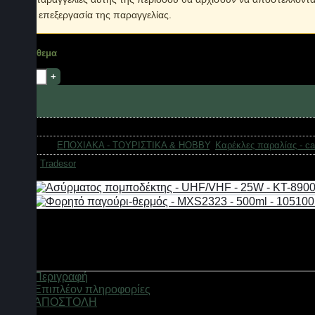
την επεξεργασία της παραγγελίας.
Σε απόθεμα
Πτυσσόμενη καρέκλα camping - 1001L - 170013 - Green ποσό
Κωδικός προϊόντος:
170013_g
Κατηγορίες:
ΕΠΟΧΙΑΚΑ - ΤΟΥΡΙΣΤΙΚΑ & HOBBY
,
Καρέκλες παραλίας - c
Μάρκα:
Tradesor
Περιγραφή
Επιπλέον πληροφορίες
ΑΠΟΣΤΟΛΗ