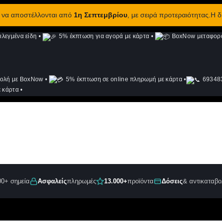
ν να αποστέλλονται από
1η Σεπτεμβρίου
, με σειρά προτεραιότητας.Η 
λεγμένα είδη
•
5% έκπτωση για αγορά με κάρτα
•
BoxNow μεταφορά 
ολή με BoxNow
•
5% έκπτωση σε online πληρωμή με κάρτα
•
693483
 κάρτα
•
00+ σημεία
Ασφαλείς
πληρωμές
13.000+
προϊόντα
Δόσεις
& αντικαταβο