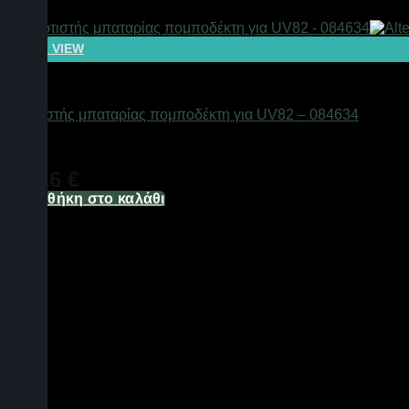
QUICK VIEW
Αξεσουάρ πομποδεκτών
Φορτιστής μπαταρίας πομποδέκτη για UV82 – 084634
Διαθέσιμο από 1-3 ημέρες
11,16
€
Προσθήκη στο καλάθι