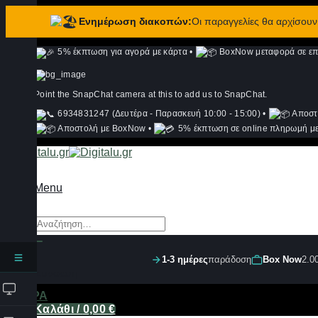
Ενημέρωση διακοπών:
Οι παραγγελίες θα αρχίσου
Μετάβαση
5% έκπτωση για αγορά με κάρτα
•
BoxNow μεταφορά σε επι
στο
περιεχόμενο
Point the SnapChat camera at this to add us to SnapChat.
6934831247 (Δευτέρα - Παρασκευή 10:00 - 15:00)
•
Αποστ
Αποστολή με BoxNow
•
5% έκπτωση σε online πληρωμή με
Menu
Αναζήτηση
για:
1-3 ημέρες
παράδοση
Box Now
2.0
Σύνδεση
ΦΙΛΤΡΑ
Καλάθι /
0,00
€