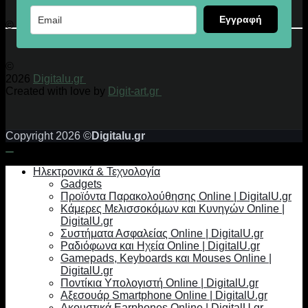
Εγγραφή
© 2026 Digitalu.gr
©
2026
Digitalu.gr
Created with love by
Digit-art.gr
Copyright 2026 ©
Digitalu.gr
Ηλεκτρονικά & Τεχνολογία
Gadgets
Προϊόντα Παρακολούθησης Online | DigitalU.gr
Κάμερες Μελισσοκόμων και Κυνηγών Online |
DigitalU.gr
Συστήματα Ασφαλείας Online | DigitalU.gr
Ραδιόφωνα και Ηχεία Online | DigitalU.gr
Gamepads, Keyboards και Mouses Online |
DigitalU.gr
Ποντίκια Υπολογιστή Online | DigitalU.gr
Αξεσουάρ Smartphone Online | DigitalU.gr
Ακουστικά Earphones Online | DigitalU.gr