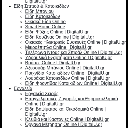
DigitalU.gr
Είδη Σπιτιού & Κατοικιδίων
Είδη Μπάνιου
Είδη Κατοικιδίων
Οικιακά Είδη Online
Smart Home Online
Είδη Ψύξης Online | DigitalU.gr
Είδη Κουζίνας Online | DigitalU.gr
Οικιακές Ηλεκτρικές Συσκευές Online | DigitalU.gr
Μικροέπιπλα Online | DigitalU.gr
Τηλέφωνα Ντους και Σπιράλ Online | DigitalU.gr
Υδραυλικά Εξαρτήματα Online | DigitalU.gr
Βρύσες Online | DigitalU.gr
Αξεσουάρ Μπάνιου Online | DigitalU.gr
Παιχνίδια Κατοικιδίων Online | DigitalU.gr
Λουράκια Κατοικιδίων Online | DigitalU.gr
Είδη Φροντίδας Κατοικιδίων Online | DigitalU.gr
Εργαλεία
Εργαλεία Χειρός
Επαγγελματικές Ζυγαριές και Θερμοκολλητικά
Online | DigitalU.gr
Είδη Βαψίματος και Οικοδομικά Online |
DigitalU.gr
Κλειδιά και Καστάνιες Online | DigitalU.gr
Όργανα Μέτρησης Online | DigitalU.gr