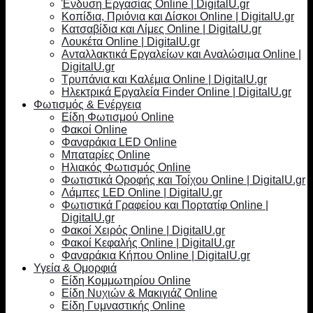
Ένδυση Εργασίας Online | DigitalU.gr
Κοπίδια, Πριόνια και Δίσκοι Online | DigitalU.gr
Κατσαβίδια και Λίμες Online | DigitalU.gr
Λουκέτα Online | DigitalU.gr
Ανταλλακτικά Εργαλείων και Αναλώσιμα Online |
DigitalU.gr
Τρυπάνια και Καλέμια Online | DigitalU.gr
Ηλεκτρικά Εργαλεία Finder Online | DigitalU.gr
Φωτισμός & Ενέργεια
Είδη Φωτισμού Online
Φακοί Online
Φαναράκια LED Online
Μπαταρίες Online
Ηλιακός Φωτισμός Online
Φωτιστικά Οροφής και Τοίχου Online | DigitalU.gr
Λάμπες LED Online | DigitalU.gr
Φωτιστικά Γραφείου και Πορτατίφ Online |
DigitalU.gr
Φακοί Χειρός Online | DigitalU.gr
Φακοί Κεφαλής Online | DigitalU.gr
Φαναράκια Κήπου Online | DigitalU.gr
Υγεία & Ομορφιά
Είδη Κομμωτηρίου Online
Είδη Νυχιών & Μακιγιάζ Online
Είδη Γυμναστικής Online