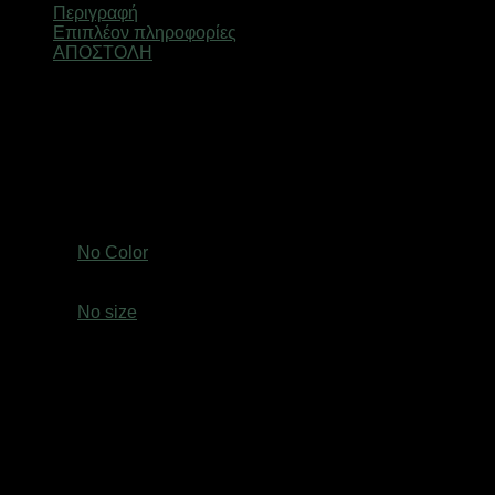
Περιγραφή
Επιπλέον πληροφορίες
ΑΠΟΣΤΟΛΗ
Προβολέας οχημάτων LED, Στρόγγυλος
144W
4500 Lumen
Αδιάβροχος IP66
Διάμετρος 11cm
Βάρος
0,5 κ.
Χρώμα
No Color
size
No size
Ελτά courier πόρτα πόρτα 3,50€ (έως 2 kg)Easy mail 3.20€
(έως 2 kg)Box now 2€ ανεξαρτήτου μεγέθους( δεν
αποστέλλονται παραγγελίες με όγκο συσκευασίας
μεγαλύτερο από: (Υ: 36 cm, Β: 45 cm, Μ: 60 cm)Τα προϊόντα
αποστέλλονται με τις εταιρείες ταχυμεταφορών Ελτά courier
πόρτα πόρτα,Easymail, Box now σε όλη την Ελλάδα. Οι
παραγγελίες που λαμβάνονται μέχρι τις 13:00, ετοιμάζονται
και αποστέλλονται την ίδια ημέρα, εφόσον τα προϊόντα που