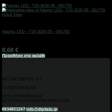
Quick View
AUTO-MOTO-BIKE
Λάμπες LED – T20-3030-35 – 001755
Διαθέσιμο από 1-3 ημέρες
8,68
€
Προσθήκη στο καλάθι
6ΗΣ ΟΚΤΩΒΡΙΟΥ 151
ΕΛΑΣΣΟΝΑ 40200
ΩΡΕΣ ΕΠΙΚΟΙΝΩΝΙΑΣ
ΔΕΥΤΕΡΑ-ΠΑΡΑΣΚΕΥΗ 09:00-17:00
6934831247
info@digitalu.gr