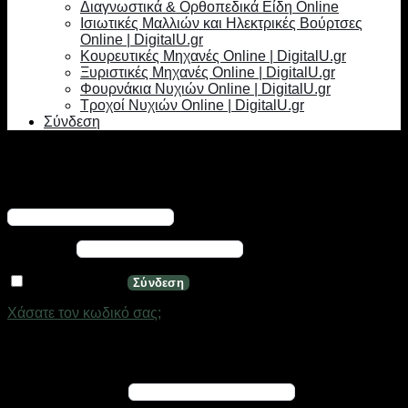
Διαγνωστικά & Ορθοπεδικά Είδη Online
Ισιωτικές Μαλλιών και Ηλεκτρικές Βούρτσες
Online | DigitalU.gr
Κουρευτικές Μηχανές Online | DigitalU.gr
Ξυριστικές Μηχανές Online | DigitalU.gr
Φουρνάκια Νυχιών Online | DigitalU.gr
Τροχοί Νυχιών Online | DigitalU.gr
Σύνδεση
Σύνδεση
Απαιτείται
Όνομα χρήστη ή διεύθυνση email
*
Απαιτείται
Κωδικός
*
Να με θυμάσαι
Σύνδεση
Χάσατε τον κωδικό σας;
Εγγραφή
Απαιτείται
Διεύθυνση email
*