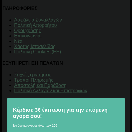
ΠΛΗΡΟΦΟΡΙΕΣ
Aσφάλεια Συναλλαγών
Πολιτική Απορρήτου
Όροι χρήσης
Επικοινωνία
Νέα
Χάρτης Ιστοσελίδας
Πολιτική Cookies (ΕΕ)
ΕΞΥΠΗΡΕΤΗΣΗ ΠΕΛΑΤΩΝ
Συχνές ερωτήσεις
Τρόποι Πληρωμής
Αποστολή και Παράδοση
Πολιτική Αλλαγών και Επιστροφών
Κέρδισε 3€ έκπτωση για την επόμενη
αγορά σου!
Ισχύει για αγορές άνω των 10€