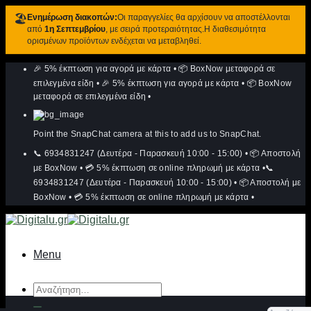
🏖️
Ενημέρωση διακοπών:
Οι παραγγελίες θα αρχίσουν να αποστέλλονται
από
1η Σεπτεμβρίου
, με σειρά προτεραιότητας.Η διαθεσιμότητα
ορισμένων προϊόντων ενδέχεται να μεταβληθεί.
Μετάβαση
🎉 5% έκπτωση για αγορά με κάρτα
•
📦 BoxNow μεταφορά σε
στο
περιεχόμενο
επιλεγμένα είδη
•
🎉 5% έκπτωση για αγορά με κάρτα
•
📦 BoxNow
μεταφορά σε επιλεγμένα είδη
•
Point the SnapChat camera at this to add us to SnapChat.
📞 6934831247 (Δευτέρα - Παρασκευή 10:00 - 15:00)
•
📦 Αποστολή
με BoxNow
•
💳 5% έκπτωση σε online πληρωμή με κάρτα
•
📞
6934831247 (Δευτέρα - Παρασκευή 10:00 - 15:00)
•
📦 Αποστολή με
BoxNow
•
💳 5% έκπτωση σε online πληρωμή με κάρτα
•
Menu
Αναζήτηση
για: