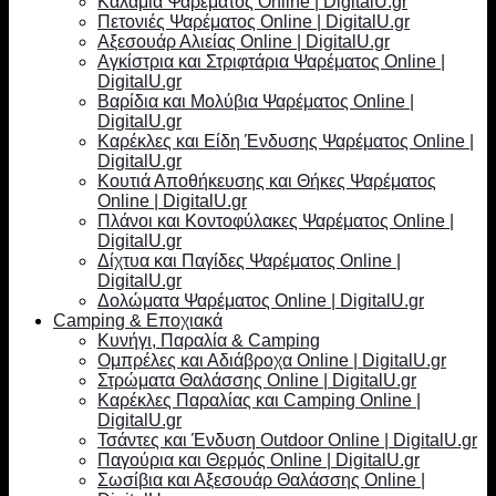
Καλάμια Ψαρέματος Online | DigitalU.gr
Πετονιές Ψαρέματος Online | DigitalU.gr
Αξεσουάρ Αλιείας Online | DigitalU.gr
Αγκίστρια και Στριφτάρια Ψαρέματος Online |
DigitalU.gr
Βαρίδια και Μολύβια Ψαρέματος Online |
DigitalU.gr
Καρέκλες και Είδη Ένδυσης Ψαρέματος Online |
DigitalU.gr
Κουτιά Αποθήκευσης και Θήκες Ψαρέματος
Online | DigitalU.gr
Πλάνοι και Κοντοφύλακες Ψαρέματος Online |
DigitalU.gr
Δίχτυα και Παγίδες Ψαρέματος Online |
DigitalU.gr
Δολώματα Ψαρέματος Online | DigitalU.gr
Camping & Εποχιακά
Κυνήγι, Παραλία & Camping
Ομπρέλες και Αδιάβροχα Online | DigitalU.gr
Στρώματα Θαλάσσης Online | DigitalU.gr
Καρέκλες Παραλίας και Camping Online |
DigitalU.gr
Τσάντες και Ένδυση Outdoor Online | DigitalU.gr
Παγούρια και Θερμός Online | DigitalU.gr
Σωσίβια και Αξεσουάρ Θαλάσσης Online |