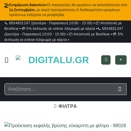
🏖️
Ενημέρωση διακοπών:
Οι παραγγελίες θα αρχίσουν να αποστέλλονται από
1η Σεπτεμβρίου
, με σειρά προτεραιότητας.Η διαθεσιμότητα ορισμένων
προϊόντων ενδέχεται να μεταβληθεί.
📞 6934831247 (Δευτέρα - Παρασκευή 10:00 - 15:00)
•
📦 Αποστολή με
Μετάβαση
BoxNow
•
💳 5% έκπτωση σε online πληρωμή με κάρτα
•
📞 6934831247
στο
(Δευτέρα - Παρασκευή 10:00 - 15:00)
•
📦 Αποστολή με BoxNow
•
💳 5%
περιεχόμενο
έκπτωση σε online πληρωμή με κάρτα
•
+
Αναζήτηση
για:
ΦΙΛΤΡΑ