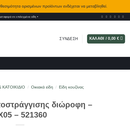
αθεσιμότητα ορισμένων προϊόντων ενδέχεται να μεταβληθεί.
εταφορά σε επιλεγμένα είδη
•
ΚΑΛΆΘΙ /
0,00
€
ΣΎΝΔΕΣΗ
& ΚΑΤΟΙΚΙΔΙΟ
/
Οικιακά είδη
/
Είδη κουζίνας
ποστράγγισης διώροφη –
X05 – 521360