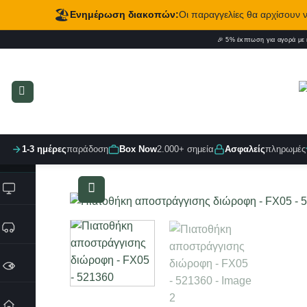
🏖️
Ενημέρωση διακοπών:
Οι παραγγελίες θα αρχίσουν
Μετάβαση
🎉 5% έκπτωση για αγορά με
στο
περιεχόμενο
1-3 ημέρες
παράδοση
Box Now
2.000+ σημεία
Ασφαλείς
πληρωμές