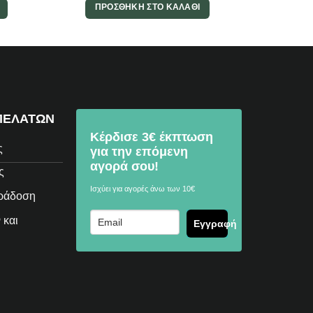
ΠΡΟΣΘΉΚΗ ΣΤΟ ΚΑΛΆΘΙ
ΠΕΛΑΤΩΝ
Κέρδισε 3€ έκπτωση
ς
για την επόμενη
αγορά σου!
ς
Ισχύει για αγορές άνω των 10€
αράδοση
 και
Εγγραφή