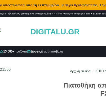
 να αποστέλλονται από
1η Σεπτεμβρίου
, με σειρά προτεραιότητας.Η δι
 κάρτα
•
📦 BoxNow μεταφορά σε επιλεγμένα είδη
•
🎉 5% έκπτωση για αγορά με κάρτα
•
📦 BoxNow μ
13.000+
προϊόντα
Δόσεις
& αντικαταβολή
Αρχική σελίδα
/
ΣΠΙΤΙ 
Πιατοθήκη α
F