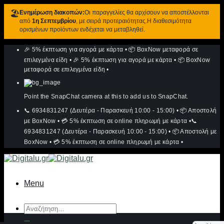
🏖️
Ενημέρωση διακοπών:
Οι παραγγελίες θα αρχίσουν να αποστέλλονται
από
1η Σεπτεμβρίου
, με σειρά προτεραιότητας.Η διαθεσιμότητα
ορισμένων προϊόντων ενδέχεται να μεταβληθεί.
Μετάβαση
🎉 5% έκπτωση για αγορά με κάρτα
•
📦 BoxNow μεταφορά σε
στο
περιεχόμενο
επιλεγμένα είδη
•
🎉 5% έκπτωση για αγορά με κάρτα
•
📦 BoxNow
μεταφορά σε επιλεγμένα είδη
•
Point the SnapChat camera at this to add us to SnapChat.
📞 6934831247 (Δευτέρα - Παρασκευή 10:00 - 15:00)
•
📦 Αποστολή
με BoxNow
•
💳 5% έκπτωση σε online πληρωμή με κάρτα
•
📞
6934831247 (Δευτέρα - Παρασκευή 10:00 - 15:00)
•
📦 Αποστολή με
BoxNow
•
💳 5% έκπτωση σε online πληρωμή με κάρτα
•
Menu
Αναζήτηση
για: