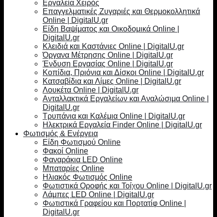
Εργαλεία Χειρός
Επαγγελματικές Ζυγαριές και Θερμοκολλητικά
Online | DigitalU.gr
Είδη Βαψίματος και Οικοδομικά Online |
DigitalU.gr
Κλειδιά και Καστάνιες Online | DigitalU.gr
Όργανα Μέτρησης Online | DigitalU.gr
Ένδυση Εργασίας Online | DigitalU.gr
Κοπίδια, Πριόνια και Δίσκοι Online | DigitalU.gr
Κατσαβίδια και Λίμες Online | DigitalU.gr
Λουκέτα Online | DigitalU.gr
Ανταλλακτικά Εργαλείων και Αναλώσιμα Online |
DigitalU.gr
Τρυπάνια και Καλέμια Online | DigitalU.gr
Ηλεκτρικά Εργαλεία Finder Online | DigitalU.gr
Φωτισμός & Ενέργεια
Είδη Φωτισμού Online
Φακοί Online
Φαναράκια LED Online
Μπαταρίες Online
Ηλιακός Φωτισμός Online
Φωτιστικά Οροφής και Τοίχου Online | DigitalU.gr
Λάμπες LED Online | DigitalU.gr
Φωτιστικά Γραφείου και Πορτατίφ Online |
DigitalU.gr