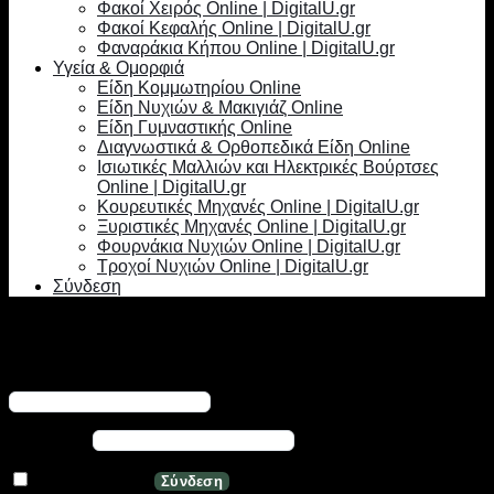
Φακοί Χειρός Online | DigitalU.gr
Φακοί Κεφαλής Online | DigitalU.gr
Φαναράκια Κήπου Online | DigitalU.gr
Υγεία & Ομορφιά
Είδη Κομμωτηρίου Online
Είδη Νυχιών & Μακιγιάζ Online
Είδη Γυμναστικής Online
Διαγνωστικά & Ορθοπεδικά Είδη Online
Ισιωτικές Μαλλιών και Ηλεκτρικές Βούρτσες
Online | DigitalU.gr
Κουρευτικές Μηχανές Online | DigitalU.gr
Ξυριστικές Μηχανές Online | DigitalU.gr
Φουρνάκια Νυχιών Online | DigitalU.gr
Τροχοί Νυχιών Online | DigitalU.gr
Σύνδεση
Σύνδεση
Απαιτείται
Όνομα χρήστη ή διεύθυνση email
*
Απαιτείται
Κωδικός
*
Να με θυμάσαι
Σύνδεση