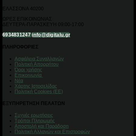
ΕΛΑΣΣΟΝΑ 40200
ΩΡΕΣ ΕΠΙΚΟΙΝΩΝΙΑΣ
ΔΕΥΤΕΡΑ-ΠΑΡΑΣΚΕΥΗ 09:00-17:00
6934831247
info@digitalu.gr
ΠΛΗΡΟΦΟΡΙΕΣ
Aσφάλεια Συναλλαγών
Πολιτική Απορρήτου
Όροι χρήσης
Επικοινωνία
Νέα
Χάρτης Ιστοσελίδας
Πολιτική Cookies (ΕΕ)
ΕΞΥΠΗΡΕΤΗΣΗ ΠΕΛΑΤΩΝ
Συχνές ερωτήσεις
Τρόποι Πληρωμής
Αποστολή και Παράδοση
Πολιτική Αλλαγών και Επιστροφών