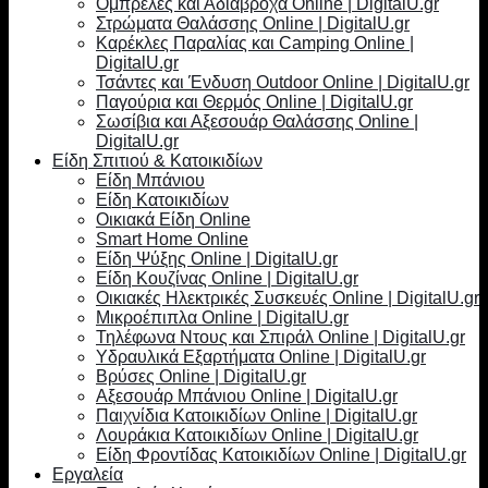
Ομπρέλες και Αδιάβροχα Online | DigitalU.gr
Στρώματα Θαλάσσης Online | DigitalU.gr
Καρέκλες Παραλίας και Camping Online |
DigitalU.gr
Τσάντες και Ένδυση Outdoor Online | DigitalU.gr
Παγούρια και Θερμός Online | DigitalU.gr
Σωσίβια και Αξεσουάρ Θαλάσσης Online |
DigitalU.gr
Είδη Σπιτιού & Κατοικιδίων
Είδη Μπάνιου
Είδη Κατοικιδίων
Οικιακά Είδη Online
Smart Home Online
Είδη Ψύξης Online | DigitalU.gr
Είδη Κουζίνας Online | DigitalU.gr
Οικιακές Ηλεκτρικές Συσκευές Online | DigitalU.gr
Μικροέπιπλα Online | DigitalU.gr
Τηλέφωνα Ντους και Σπιράλ Online | DigitalU.gr
Υδραυλικά Εξαρτήματα Online | DigitalU.gr
Βρύσες Online | DigitalU.gr
Αξεσουάρ Μπάνιου Online | DigitalU.gr
Παιχνίδια Κατοικιδίων Online | DigitalU.gr
Λουράκια Κατοικιδίων Online | DigitalU.gr
Είδη Φροντίδας Κατοικιδίων Online | DigitalU.gr
Εργαλεία