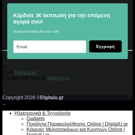
Κέρδισε 3€ έκπτωση για την επόμενη
αγορά σου!
Ισχύει για αγορές άνω των 10€
Εγγραφή
© 2026 Digitalu.gr
©
2026
Digitalu.gr
Created with love by
Digit-art.gr
Copyright 2026 ©
Digitalu.gr
Ηλεκτρονικά & Τεχνολογία
Gadgets
Προϊόντα Παρακολούθησης Online | DigitalU.gr
Κάμερες Μελισσοκόμων και Κυνηγών Online |
DigitalU.gr