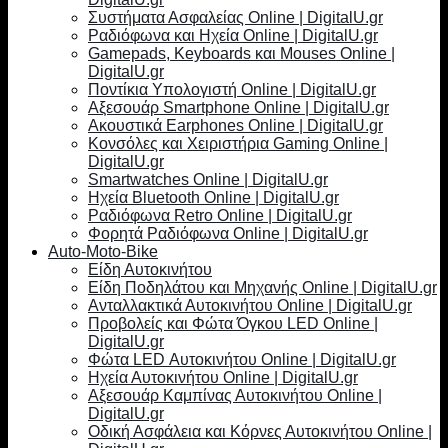
Συστήματα Ασφαλείας Online | DigitalU.gr
Ραδιόφωνα και Ηχεία Online | DigitalU.gr
Gamepads, Keyboards και Mouses Online |
DigitalU.gr
Ποντίκια Υπολογιστή Online | DigitalU.gr
Αξεσουάρ Smartphone Online | DigitalU.gr
Ακουστικά Earphones Online | DigitalU.gr
Κονσόλες και Χειριστήρια Gaming Online |
DigitalU.gr
Smartwatches Online | DigitalU.gr
Ηχεία Bluetooth Online | DigitalU.gr
Ραδιόφωνα Retro Online | DigitalU.gr
Φορητά Ραδιόφωνα Online | DigitalU.gr
Auto-Moto-Bike
Είδη Αυτοκινήτου
Είδη Ποδηλάτου και Μηχανής Online | DigitalU.gr
Ανταλλακτικά Αυτοκινήτου Online | DigitalU.gr
Προβολείς και Φώτα Όγκου LED Online |
DigitalU.gr
Φώτα LED Αυτοκινήτου Online | DigitalU.gr
Ηχεία Αυτοκινήτου Online | DigitalU.gr
Αξεσουάρ Καμπίνας Αυτοκινήτου Online |
DigitalU.gr
Οδική Ασφάλεια και Κόρνες Αυτοκινήτου Online |