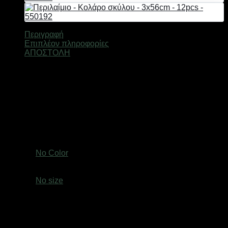
550194
ποσότητα
Περιγραφή
Επιπλέον πληροφορίες
ΑΠΟΣΤΟΛΗ
Περιλαίμιο-Κολάρο σκύλου με σχέδια και κούμπωμα ζώνης.
Διαθέτει ρυθμιζόμενο μήκος έως 56cm και πλάτος 3cm.
Διαθέτει επίσης κρικάκι ώστε να κρεμάσετε την ταυτότητα του
κατοικιδίου σας ή αξεσουάρ.
*Πακέτο 12 τεμαχίων, σε ποικιλία χρωμάτων.
Βάρος
0,6 κ.
Χρώμα
No Color
size
No size
Ελτά courier πόρτα πόρτα 3,50€ (έως 2 kg)Easy mail 3.20€
(έως 2 kg)Box now 2€ ανεξαρτήτου μεγέθους( δεν
αποστέλλονται παραγγελίες με όγκο συσκευασίας
μεγαλύτερο από: (Υ: 36 cm, Β: 45 cm, Μ: 60 cm)Τα προϊόντα