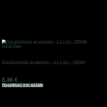
Quick View
Είδη γραφείου & αριθμομηχανές
Σίτα εξώπορτας με μαγνήτες – 2.1 x 1m – 788068
Διαθέσιμο από 1-3 ημέρες
5,36
€
Προσθήκη στο καλάθι