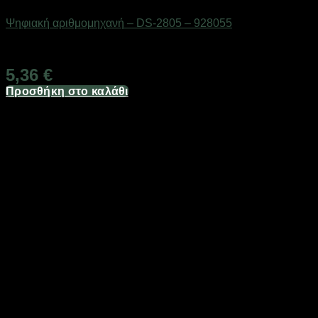
Ψηφιακή αριθμομηχανή – DS-2805 – 928055
Διαθέσιμο από 1-3 ημέρες
5,36
€
Προσθήκη στο καλάθι