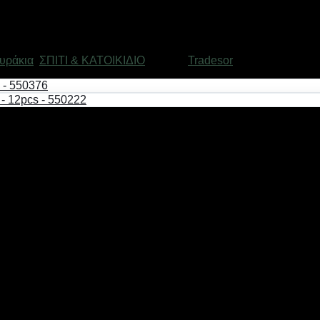
υράκια
,
ΣΠΙΤΙ & ΚΑΤΟΙΚΙΔΙΟ
Μάρκα:
Tradesor
. Διαθέτει ρυθμιζόμενο μήκος 19-32cm και πλάτος 1cm. Διαθέτε
έως 2 kg)Box now 2€ ανεξαρτήτου μεγέθους( δεν αποστέλλονται