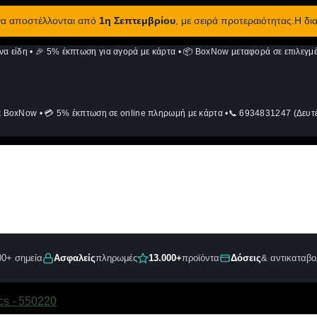
 να αποστέλλονται από
1η Σεπτεμβρίου
, με σειρά προτεραιότητας.Η δι
να είδη
•
🎉 5% έκπτωση για αγορά με κάρτα
•
📦 BoxNow μεταφορά σε επιλεγμέ
ε BoxNow
•
💳 5% έκπτωση σε online πληρωμή με κάρτα
•
📞 6934831247 (Δευτέ
00+ σημεία
Ασφαλείς
πληρωμές
13.000+
προϊόντα
Δόσεις
& αντικαταβο