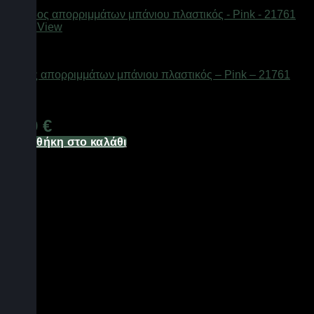
Quick View
Αξεσουάρ μπάνιου
Κάδος απορριμμάτων μπάνιου πλαστικός – Pink – 21761
Διαθέσιμο από 1-3 ημέρες
6,70
€
Προσθήκη στο καλάθι