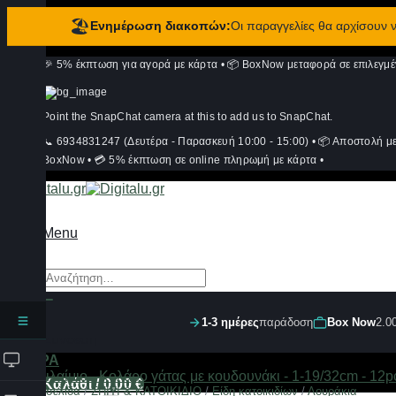
🏖️
Ενημέρωση διακοπών:
Οι παραγγελίες θα αρχίσουν
Μετάβαση
🎉 5% έκπτωση για αγορά με κάρτα
•
📦 BoxNow μεταφορά σε επιλεγμέ
στο
περιεχόμενο
Point the SnapChat camera at this to add us to SnapChat.
📞 6934831247 (Δευτέρα - Παρασκευή 10:00 - 15:00)
•
📦 Αποστολή μ
BoxNow
•
💳 5% έκπτωση σε online πληρωμή με κάρτα
•
Menu
Αναζήτηση
για:
1-3 ημέρες
παράδοση
Box Now
2.0
Σύνδεση
ΦΙΛΤΡΑ
Καλάθι /
0,00
€
Αρχική σελίδα
/
ΣΠΙΤΙ & ΚΑΤΟΙΚΙΔΙΟ
/
Είδη κατοικιδίων
/
Λουράκια