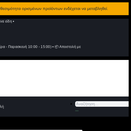
αθεσιμότητα ορισμένων προϊόντων ενδέχεται να μεταβληθεί.
να είδη
•
ρα - Παρασκευή 10:00 - 15:00)
•
📦 Αποστολή με
Αναζήτηση
λή
για: