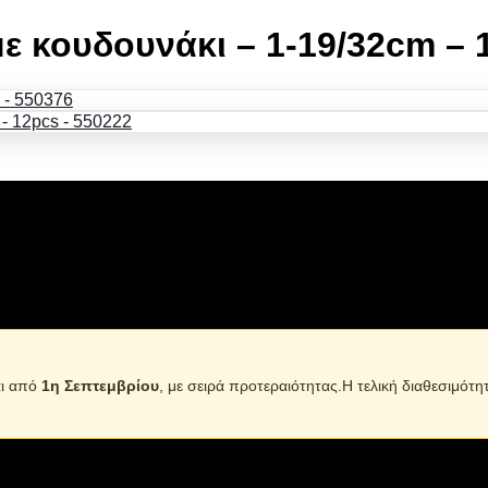
με κουδουνάκι – 1-19/32cm – 
. Διαθέτει ρυθμιζόμενο μήκος 19-32cm και πλάτος 1cm. Διαθέτε
αι από
1η Σεπτεμβρίου
, με σειρά προτεραιότητας.Η τελική διαθεσιμότη