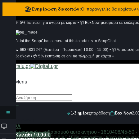
🏖️
Ενημέρωση διακοπών:
Οι παραγγελίες θα αρχίσουν
Μετάβαση
🎉 5% έκπτωση για αγορά με κάρτα
•
📦 BoxNow μεταφορά σε επιλεγμέ
στο
περιεχόμενο
Point the SnapChat camera at this to add us to SnapChat.
📞 6934831247 (Δευτέρα - Παρασκευή 10:00 - 15:00)
•
📦 Αποστολή μ
BoxNow
•
💳 5% έκπτωση σε online πληρωμή με κάρτα
•
Menu
Αναζήτηση
για:
1-3 ημέρες
παράδοση
Box Now
2.0
Σύνδεση
ΦΙΛΤΡΑ
Καλάθι /
0,00
€
Αρχική σελίδα
/
AUTO-MOTO-BIKE
/
Είδη αυτοκινήτου
/
Αξεσουάρ καμπίνα