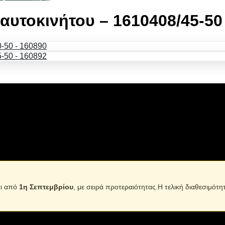
αυτοκινήτου – 1610408/45-50
νει και γυαλίζει χωρίς να αφήνει χνούδι.
αι από
1η Σεπτεμβρίου
, με σειρά προτεραιότητας.Η τελική διαθεσιμότη