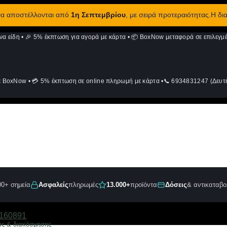
 να αποστέλλονται από
1η Σεπτεμβρίου
, με σειρά προτεραιότητας.Η δι
να είδη
•
🎉 5% έκπτωση για αγορά με κάρτα
•
📦 BoxNow μεταφορά σε επιλεγμέ
ε BoxNow
•
💳 5% έκπτωση σε online πληρωμή με κάρτα
•
📞 6934831247 (Δευτέ
00+ σημεία
Ασφαλείς
πληρωμές
13.000+
προϊόντα
Δόσεις
& αντικαταβο
ς & διακόσμησης