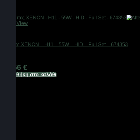
Quick View
AUTO-MOTO-BIKE
Λάμπες XENON – H11 – 55W – HID – Full Set – 674353
Διαθέσιμο από 1-3 ημέρες
54,56
€
Προσθήκη στο καλάθι