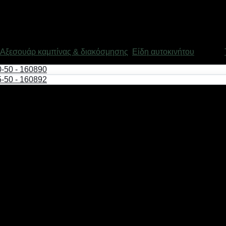
Αξεσουάρ καμπίνας & διακόσμησης
,
Είδη αυτοκινήτου
Μάρκα:
νει και γυαλίζει χωρίς να αφήνει χνούδι.