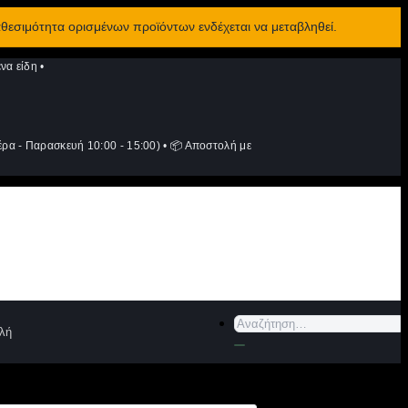
αθεσιμότητα ορισμένων προϊόντων ενδέχεται να μεταβληθεί.
να είδη
•
ρα - Παρασκευή 10:00 - 15:00)
•
📦 Αποστολή με
Αναζήτηση
λή
για: