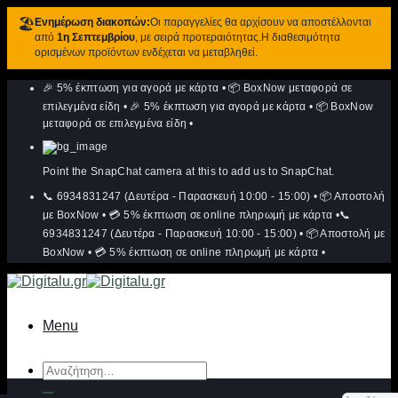
🏖️
Ενημέρωση διακοπών:
Οι παραγγελίες θα αρχίσουν να αποστέλλονται
από
1η Σεπτεμβρίου
, με σειρά προτεραιότητας.Η διαθεσιμότητα
ορισμένων προϊόντων ενδέχεται να μεταβληθεί.
Μετάβαση
🎉 5% έκπτωση για αγορά με κάρτα
•
📦 BoxNow μεταφορά σε
στο
περιεχόμενο
επιλεγμένα είδη
•
🎉 5% έκπτωση για αγορά με κάρτα
•
📦 BoxNow
μεταφορά σε επιλεγμένα είδη
•
Point the SnapChat camera at this to add us to SnapChat.
📞 6934831247 (Δευτέρα - Παρασκευή 10:00 - 15:00)
•
📦 Αποστολή
με BoxNow
•
💳 5% έκπτωση σε online πληρωμή με κάρτα
•
📞
6934831247 (Δευτέρα - Παρασκευή 10:00 - 15:00)
•
📦 Αποστολή με
BoxNow
•
💳 5% έκπτωση σε online πληρωμή με κάρτα
•
Menu
Αναζήτηση
για: