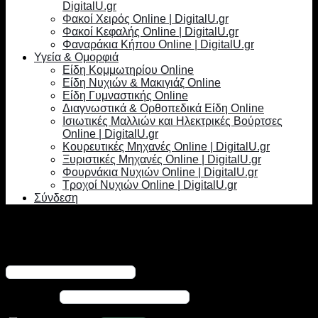
DigitalU.gr
Φακοί Χειρός Online | DigitalU.gr
Φακοί Κεφαλής Online | DigitalU.gr
Φαναράκια Κήπου Online | DigitalU.gr
Υγεία & Ομορφιά
Είδη Κομμωτηρίου Online
Είδη Νυχιών & Μακιγιάζ Online
Είδη Γυμναστικής Online
Διαγνωστικά & Ορθοπεδικά Είδη Online
Ισιωτικές Μαλλιών και Ηλεκτρικές Βούρτσες
Online | DigitalU.gr
Κουρευτικές Μηχανές Online | DigitalU.gr
Ξυριστικές Μηχανές Online | DigitalU.gr
Φουρνάκια Νυχιών Online | DigitalU.gr
Τροχοί Νυχιών Online | DigitalU.gr
Σύνδεση
Σύνδεση
Απαιτείται
Όνομα χρήστη ή διεύθυνση email
*
Απαιτείται
Κωδικός
*