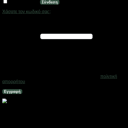
Να με θυμάσαι
Σύνδεση
Χάσατε τον κωδικό σας;
Εγγραφή
Απαιτείται
Διεύθυνση email
*
Ένας σύνδεσμος για να ορίσετε νέο κωδικό πρόσβασης θα
σταλεί στη διεύθυνση email σας
Τα προσωπικά σας δεδομένα θα χρησιμοποιηθούν για την
υποστήριξη της εμπειρίας σας σε ολόκληρο τον ιστότοπο, για
τη διαχείριση της πρόσβασης στο λογαριασμό σας και για
άλλους σκοπούς που περιγράφονται στη σελίδα
πολιτική
απορρήτου
.
Εγγραφή
Παιδικό παγούρι πλαστικό – Αυτοκινητάκι – 600ml –
722399 – Pink
Σε απόθεμα