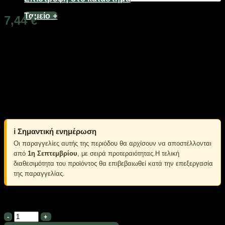
Ταμείο
+
7,44
€
Διαθέσιμο από 1-3 ημέρες
Φορητό παγούρι πλαστικό, σε σχέδιο αυτοκινητάκι, με
περίβλημα υψηλής ανθεκτικότητας που βοηθά στη διατήρηση
της θερμοκρασίας του περιεχομένου.
Δεν απορροφάει γεύσεις και μυρωδιές.
Εργονομικός σχεδιασμός για εύκολη χρήση.
Πλένεται πολύ εύκολα.
ℹ️ Σημαντική ενημέρωση
Οι παραγγελίες αυτής της περιόδου θα αρχίσουν να αποστέλλονται
από
1η Σεπτεμβρίου
, με σειρά προτεραιότητας.Η τελική
διαθεσιμότητα του προϊόντος θα επιβεβαιωθεί κατά την επεξεργασία
της παραγγελίας.
Σε απόθεμα
Παιδικό
παγούρι