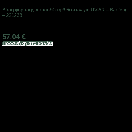
Βάση φόρτισης πομποδέκτη 6 θέσεων για UV-5R – Baofeng
– 221233
Διαθέσιμο από 1-3 ημέρες
57,04
€
Προσθήκη στο καλάθι