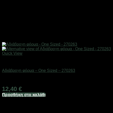
Quick View
Αδιάβροχα & γαλότσες
Αδιάβροχη φόρμα – One Sized – 270263
Διαθέσιμο από 1-3 ημέρες
12,40
€
Προσθήκη στο καλάθι