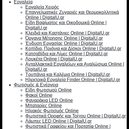
Εργαλεία
Εργαλεία Χειρός
Επαγγελματικές Ζυγαριές και Θερμοκολλητικά
Online | DigitalU.gr
Είδη Βαψίματος και Οικοδομικά Online |
DigitalU.gr
Κλειδιά και Καστάνιες Online | DigitalU.gr
Όργανα Μέτρησης Online | DigitalU.gr
Ένδυση Εργασίας Online | DigitalU.gr
Κοπίδια, Πριόνια και Δίσκοι Online | DigitalU.gr
Κατσαβίδια και Λίμες Online | DigitalU.gr
Λουκέτα Online | DigitalU.gr
Ανταλλακτικά Εργαλείων και Αναλώσιμα Online |
DigitalU.gr
Τρυπάνια και Καλέμια Online | DigitalU.gr
Ηλεκτρικά Εργαλεία Finder Online | DigitalU.gr
Φωτισμός & Ενέργεια
Είδη Φωτισμού Online
Φακοί Online
Φαναράκια LED Online
Μπαταρίες Online
Ηλιακός Φωτισμός Online
Φωτιστικά Οροφής και Τοίχου Online | DigitalU.gr
Λάμπες LED Online | DigitalU.gr
Φωτιστικά Γραφείου και Πορτατίφ Online |