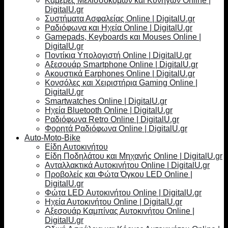
Κάμερες Μελισσοκόμων και Κυνηγών Online |
DigitalU.gr
Συστήματα Ασφαλείας Online | DigitalU.gr
Ραδιόφωνα και Ηχεία Online | DigitalU.gr
Gamepads, Keyboards και Mouses Online |
DigitalU.gr
Ποντίκια Υπολογιστή Online | DigitalU.gr
Αξεσουάρ Smartphone Online | DigitalU.gr
Ακουστικά Earphones Online | DigitalU.gr
Κονσόλες και Χειριστήρια Gaming Online |
DigitalU.gr
Smartwatches Online | DigitalU.gr
Ηχεία Bluetooth Online | DigitalU.gr
Ραδιόφωνα Retro Online | DigitalU.gr
Φορητά Ραδιόφωνα Online | DigitalU.gr
Auto-Moto-Bike
Είδη Αυτοκινήτου
Είδη Ποδηλάτου και Μηχανής Online | DigitalU.gr
Ανταλλακτικά Αυτοκινήτου Online | DigitalU.gr
Προβολείς και Φώτα Όγκου LED Online |
DigitalU.gr
Φώτα LED Αυτοκινήτου Online | DigitalU.gr
Ηχεία Αυτοκινήτου Online | DigitalU.gr
Αξεσουάρ Καμπίνας Αυτοκινήτου Online |
DigitalU.gr