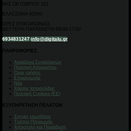
6ΗΣ ΟΚΤΩΒΡΙΟΥ 151
ΕΛΑΣΣΟΝΑ 40200
ΩΡΕΣ ΕΠΙΚΟΙΝΩΝΙΑΣ
ΔΕΥΤΕΡΑ-ΠΑΡΑΣΚΕΥΗ 09:00-17:00
6934831247
info@digitalu.gr
ΠΛΗΡΟΦΟΡΙΕΣ
Aσφάλεια Συναλλαγών
Πολιτική Απορρήτου
Όροι χρήσης
Επικοινωνία
Νέα
Χάρτης Ιστοσελίδας
Πολιτική Cookies (ΕΕ)
ΕΞΥΠΗΡΕΤΗΣΗ ΠΕΛΑΤΩΝ
Συχνές ερωτήσεις
Τρόποι Πληρωμής
Αποστολή και Παράδοση