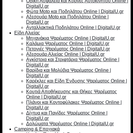
Οδική Ασφάλεια και Κόρνες Αυτοκινήτου Online |
DigitalU.gr
Φώτα Moto και Ποδηλάτου Online | DigitalU.gr
Αξεσουάρ Moto και Ποδηλάτου Online |
DigitalU.gr
Ανταλλακτικά Ποδηλάτου Online | DigitalU.gr
Είδη Αλιείας
Μηχανάκια Ψαρέματος Online | DigitalU.gr
Καλάμια Ψαρέματος Online | DigitalU.gr
Πετονιές Ψαρέματος Online | DigitalU.gr
Αξεσουάρ Αλιείας Online | DigitalU.gr
Αγκίστρια και Στριφτάρια Ψαρέματος Online |
DigitalU.gr
Βαρίδια και Μολύβια Ψαρέματος Online |
DigitalU.gr
Καρέκλες και Είδη Ένδυσης Ψαρέματος Online |
DigitalU.gr
Κουτιά Αποθήκευσης και Θήκες Ψαρέματος
Online | DigitalU.gr
Πλάνοι και Κοντοφύλακες Ψαρέματος Online |
DigitalU.gr
Δίχτυα και Παγίδες Ψαρέματος Online |
DigitalU.gr
Δολώματα Ψαρέματος Online | DigitalU.gr
Camping & Εποχιακά