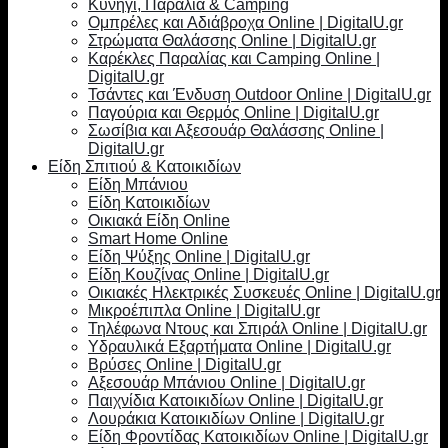
Κυνήγι, Παραλία & Camping
Ομπρέλες και Αδιάβροχα Online | DigitalU.gr
Στρώματα Θαλάσσης Online | DigitalU.gr
Καρέκλες Παραλίας και Camping Online |
DigitalU.gr
Τσάντες και Ένδυση Outdoor Online | DigitalU.gr
Παγούρια και Θερμός Online | DigitalU.gr
Σωσίβια και Αξεσουάρ Θαλάσσης Online |
DigitalU.gr
Είδη Σπιτιού & Κατοικιδίων
Είδη Μπάνιου
Είδη Κατοικιδίων
Οικιακά Είδη Online
Smart Home Online
Είδη Ψύξης Online | DigitalU.gr
Είδη Κουζίνας Online | DigitalU.gr
Οικιακές Ηλεκτρικές Συσκευές Online | DigitalU.gr
Μικροέπιπλα Online | DigitalU.gr
Τηλέφωνα Ντους και Σπιράλ Online | DigitalU.gr
Υδραυλικά Εξαρτήματα Online | DigitalU.gr
Βρύσες Online | DigitalU.gr
Αξεσουάρ Μπάνιου Online | DigitalU.gr
Παιχνίδια Κατοικιδίων Online | DigitalU.gr
Λουράκια Κατοικιδίων Online | DigitalU.gr
Είδη Φροντίδας Κατοικιδίων Online | DigitalU.gr