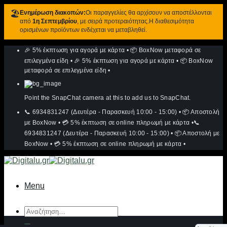
🏖️
Ενημέρωση διακοπών:
Οι παραγγελίες θα αρχίσουν να αποστέλλονται
από
1η Σεπτεμβρίου
, με σειρά προτεραιότητας.Η διαθεσιμότητα
ορισμένων προϊόντων ενδέχεται να μεταβληθεί.
Μετάβαση
🎉 5% έκπτωση για αγορά με κάρτα
•
📦 BoxNow μεταφορά σε
στο
περιεχόμενο
επιλεγμένα είδη
•
🎉 5% έκπτωση για αγορά με κάρτα
•
📦 BoxNow
μεταφορά σε επιλεγμένα είδη
•
Point the SnapChat camera at this to add us to SnapChat.
📞 6934831247 (Δευτέρα - Παρασκευή 10:00 - 15:00)
•
📦 Αποστολή
με BoxNow
•
💳 5% έκπτωση σε online πληρωμή με κάρτα
•
📞
6934831247 (Δευτέρα - Παρασκευή 10:00 - 15:00)
•
📦 Αποστολή με
BoxNow
•
💳 5% έκπτωση σε online πληρωμή με κάρτα
•
Menu
Αναζήτηση
για: