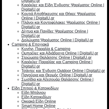
DigitalU.gr
Καρέκλες και Είδη Ένδυσης Ψαρέματος Online |
DigitalU.gr
Κουτιά Αποθήκευσης και Θήκες Ψαρέματος
Online | DigitalU.gr
Πλάνοι και Κοντοφύλακες Ψαρέματος Online |
DigitalU.gr
Δίχτυα και Παγίδες Ψαρέματος Online |
DigitalU.gr
Δολώματα Ψαρέματος Online | DigitalU.gr
Camping & Εποχιακά
Κυνήγι, Παραλία & Camping
Ομπρέλες και Αδιάβροχα Online | DigitalU.gr
Στρώματα Θαλάσσης Online | DigitalU.gr
Καρέκλες Παραλίας και Camping Online |
DigitalU.gr
Τσάντες και Ένδυση Outdoor Online | DigitalU.gr
Παγούρια και Θερμός Online | DigitalU.gr
Σωσίβια και Αξεσουάρ Θαλάσσης Online |
DigitalU.gr
Είδη Σπιτιού & Κατοικιδίων
Είδη Μπάνιου
Είδη Κατοικιδίων
Οικιακά Είδη Online
Smart Home Online