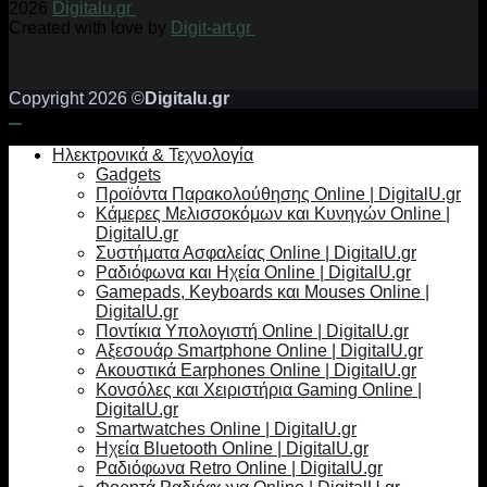
2026
Digitalu.gr
Created with love by
Digit-art.gr
Copyright 2026 ©
Digitalu.gr
Ηλεκτρονικά & Τεχνολογία
Gadgets
Προϊόντα Παρακολούθησης Online | DigitalU.gr
Κάμερες Μελισσοκόμων και Κυνηγών Online |
DigitalU.gr
Συστήματα Ασφαλείας Online | DigitalU.gr
Ραδιόφωνα και Ηχεία Online | DigitalU.gr
Gamepads, Keyboards και Mouses Online |
DigitalU.gr
Ποντίκια Υπολογιστή Online | DigitalU.gr
Αξεσουάρ Smartphone Online | DigitalU.gr
Ακουστικά Earphones Online | DigitalU.gr
Κονσόλες και Χειριστήρια Gaming Online |
DigitalU.gr
Smartwatches Online | DigitalU.gr
Ηχεία Bluetooth Online | DigitalU.gr
Ραδιόφωνα Retro Online | DigitalU.gr