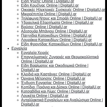
Είδη Ψύξης Online | DigitalU.gr
Είδη Κουζίνας Online | DigitalU.gr
Οικιακές Ηλεκτρικές Συσκευές Online | DigitalU.gr
Μικροέπιπλα Online | DigitalU.gr
Τηλέφωνα Ντους και Σπιράλ Online | DigitalU.gr
Υδραυλικά Εξαρτήματα Online | DigitalU.gr
Βρύσες Online | DigitalU.gr
Αξεσουάρ Μπάνιου Online | DigitalU.gr
Παιχνίδια Κατοικιδίων Online | DigitalU.gr
Λουράκια Κατοικιδίων Online | DigitalU.gr
Είδη Φροντίδας Κατοικιδίων Online | DigitalU.gr
Εργαλεία
Εργαλεία Χειρός
Επαγγελματικές Ζυγαριές και Θερμοκολλητικά
Online | DigitalU.gr
Είδη Βαψίματος και Οικοδομικά Online |
DigitalU.gr
Κλειδιά και Καστάνιες Online | DigitalU.gr
Όργανα Μέτρησης Online | DigitalU.gr
Ένδυση Εργασίας Online | DigitalU.gr
Κοπίδια, Πριόνια και Δίσκοι Online | DigitalU.gr
Κατσαβίδια και Λίμες Online | DigitalU.gr
Λουκέτα Online | DigitalU.gr
Ανταλλακτικά Εργαλείων και Αναλώσιμα Online |
DigitalU.gr