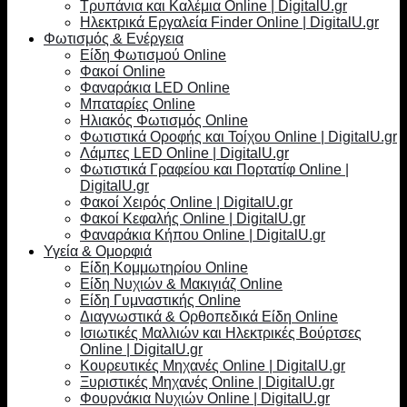
Τρυπάνια και Καλέμια Online | DigitalU.gr
Ηλεκτρικά Εργαλεία Finder Online | DigitalU.gr
Φωτισμός & Ενέργεια
Είδη Φωτισμού Online
Φακοί Online
Φαναράκια LED Online
Μπαταρίες Online
Ηλιακός Φωτισμός Online
Φωτιστικά Οροφής και Τοίχου Online | DigitalU.gr
Λάμπες LED Online | DigitalU.gr
Φωτιστικά Γραφείου και Πορτατίφ Online |
DigitalU.gr
Φακοί Χειρός Online | DigitalU.gr
Φακοί Κεφαλής Online | DigitalU.gr
Φαναράκια Κήπου Online | DigitalU.gr
Υγεία & Ομορφιά
Είδη Κομμωτηρίου Online
Είδη Νυχιών & Μακιγιάζ Online
Είδη Γυμναστικής Online
Διαγνωστικά & Ορθοπεδικά Είδη Online
Ισιωτικές Μαλλιών και Ηλεκτρικές Βούρτσες
Online | DigitalU.gr
Κουρευτικές Μηχανές Online | DigitalU.gr
Ξυριστικές Μηχανές Online | DigitalU.gr
Φουρνάκια Νυχιών Online | DigitalU.gr