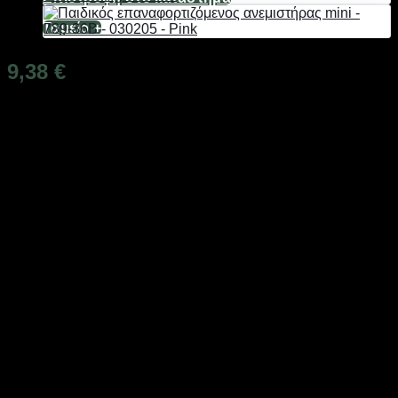
Ταμείο
+
9,38
€
Διαθέσιμο από 1-3 ημέρες
Φορητός επαναφορτιζόμενος ανεμιστήρας παιδικός, σε μίνι
πρακτικό μέγεθος που μπορεί να τοποθετηθεί παντού, με
σχέδια ζωάκια.
Μπορεί να φορτιστεί μέσω καλωδίου USB σε αντάπτορα
πρίζας, υπολογιστή, πρίζα αυτοκινήτου ή powerbank, ώστε
να μην ξεμείνετε ποτέ από μπαταρία.
Ιδανικός για το γραφείο, το κομοδίνο, το μπαλκόνι αλλά και
για μετακίνηση σε υπαίθριες δραστηριότητες όπως το
κάμπινγκ και η παραλία.
Φόρτιση με καλώδιο USB (περιλαμβάνεται).
Ρυθμιζόμενη κλίση.
3 επίπεδα έντασης αέρα.
Υλικό: Πλαστικό.
Αθόρυβη λειτουργία με επίπεδο θορύβου έως 36db.
Τάση: 5V.
Ισχύς: 3W.