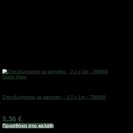
Quick View
Είδη γραφείου & αριθμομηχανές
Σίτα εξώπορτας με μαγνήτες – 2.1 x 1m – 788068
Διαθέσιμο από 1-3 ημέρες
5,36
€
Προσθήκη στο καλάθι