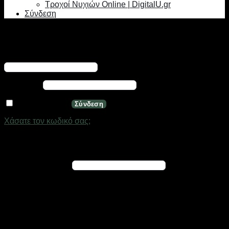
Τροχοί Νυχιών Online | DigitalU.gr
Σύνδεση
Σύνδεση
Απαιτείται
Όνομα χρήστη ή διεύθυνση email
*
Απαιτείται
Κωδικός
*
Να με θυμάσαι
Σύνδεση
Χάσατε τον κωδικό σας;
Εγγραφή
Απαιτείται
Διεύθυνση email
*
Ένας σύνδεσμος για να ορίσετε νέο κωδικό πρόσβασης θα
σταλεί στη διεύθυνση email σας
Τα προσωπικά σας δεδομένα θα χρησιμοποιηθούν για την
υποστήριξη της εμπειρίας σας σε ολόκληρο τον ιστότοπο, για
τη διαχείριση της πρόσβασης στο λογαριασμό σας και για