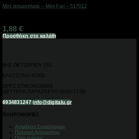
Mini ανεμιστήρας – Mini Fan – 517012
Διαθέσιμο από 1-3 ημέρες
1,88
€
Προσθήκη στο καλάθι
6ΗΣ ΟΚΤΩΒΡΙΟΥ 151
ΕΛΑΣΣΟΝΑ 40200
ΩΡΕΣ ΕΠΙΚΟΙΝΩΝΙΑΣ
ΔΕΥΤΕΡΑ-ΠΑΡΑΣΚΕΥΗ 09:00-17:00
6934831247
info@digitalu.gr
ΠΛΗΡΟΦΟΡΙΕΣ
Aσφάλεια Συναλλαγών
Πολιτική Απορρήτου
Όροι χρήσης