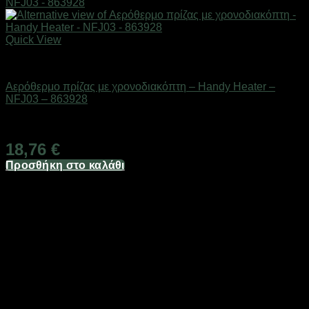
Quick View
Είδη θέρμανσης
Αερόθερμο πρίζας με χρονοδιακόπτη – Handy Heater –
NFJ03 – 863928
Διαθέσιμο από 1-3 ημέρες
18,76
€
Προσθήκη στο καλάθι