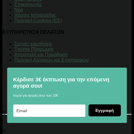
Επικοινωνία
Νέα
Χάρτης Ιστοσελίδας
Πολιτική Cookies (ΕΕ)
ΕΞΥΠΗΡΕΤΗΣΗ ΠΕΛΑΤΩΝ
Συχνές ερωτήσεις
Τρόποι Πληρωμής
Αποστολή και Παράδοση
Πολιτική Αλλαγών και Επιστροφών
Κέρδισε 3€ έκπτωση για την επόμενη
αγορά σου!
Ισχύει για αγορές άνω των 10€
Εγγραφή
© 2026 Digitalu.gr
©