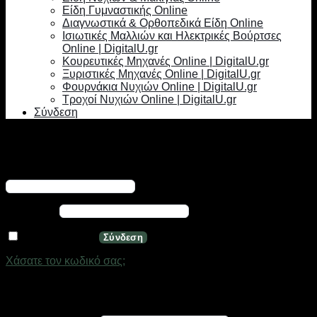
Είδη Γυμναστικής Online
Διαγνωστικά & Ορθοπεδικά Είδη Online
Ισιωτικές Μαλλιών και Ηλεκτρικές Βούρτσες
Online | DigitalU.gr
Κουρευτικές Μηχανές Online | DigitalU.gr
Ξυριστικές Μηχανές Online | DigitalU.gr
Φουρνάκια Νυχιών Online | DigitalU.gr
Τροχοί Νυχιών Online | DigitalU.gr
Σύνδεση
Σύνδεση
Απαιτείται
Όνομα χρήστη ή διεύθυνση email
*
Απαιτείται
Κωδικός
*
Να με θυμάσαι
Σύνδεση
Χάσατε τον κωδικό σας;
Εγγραφή