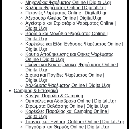
Μηχανάκια Ψαρέματος Online | DigitalU.gr
Καλάμια Ψαρέματος Online | DigitalU.gr
Πετονιές Ψαρέματος Online | DigitalU.gr
Αξεσουάρ Αλιείας Online | DigitalU.gr
Αγκίστρια και Στριφτάρια Ψαρέματος Online |
DigitalU.gr
Βαρίδια και Μολύβια Ψαρέματος Online |
DigitalU.gr
Καρέκλες και Είδη Ένδυσης Ψαρέματος Online |
DigitalU.gr
Κουτιά Αποθήκευσης και Θήκες Ψαρέματος
Online | DigitalU.gr
Πλάνοι και Κοντοφύλακες Ψαρέματος Online |
DigitalU.gr
Δίχτυα και Παγίδες Ψαρέματος Online |
DigitalU.gr
Δολώματα Ψαρέματος Online | DigitalU.gr
Camping & Εποχιακά
Κυνήγι, Παραλία & Camping
Ομπρέλες και Αδιάβροχα Online | DigitalU.gr
Στρώματα Θαλάσσης Online | DigitalU.gr
Καρέκλες Παραλίας και Camping Online |
DigitalU.gr
Τσάντες και Ένδυση Outdoor Online | DigitalU.gr
Παγούρια και Θερμός Online | DigitalU.gr