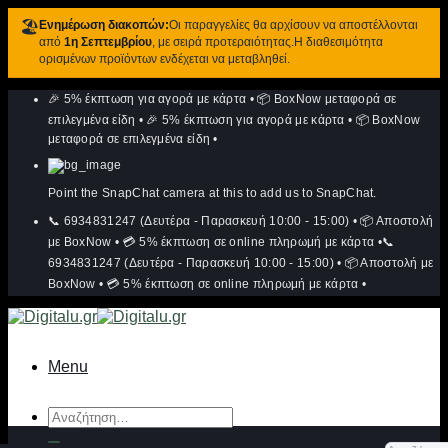
🏖️
Ενημέρωση διακοπών:
Οι παραγγελίες θα αρχίσουν να αποστέλλονται
από
1η Σεπτεμβρίου
, με σειρά προτεραιότητας.Η διαθεσιμότητα
ορισμένων προϊόντων ενδέχεται να μεταβληθεί.
Μετάβαση
🎉 5% έκπτωση για αγορά με κάρτα
•
📦 BoxNow μεταφορά σε
στο
περιεχόμενο
επιλεγμένα είδη
•
🎉 5% έκπτωση για αγορά με κάρτα
•
📦 BoxNow
μεταφορά σε επιλεγμένα είδη
•
Point the SnapChat camera at this to add us to SnapChat.
📞 6934831247 (Δευτέρα - Παρασκευή 10:00 - 15:00)
•
📦 Αποστολή
με BoxNow
•
💳 5% έκπτωση σε online πληρωμή με κάρτα
•
📞
6934831247 (Δευτέρα - Παρασκευή 10:00 - 15:00)
•
📦 Αποστολή με
BoxNow
•
💳 5% έκπτωση σε online πληρωμή με κάρτα
•
Menu
Αναζήτηση
για: