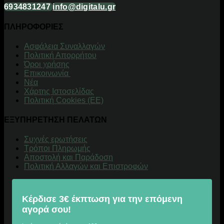
6934831247
info@digitalu.gr
ΠΛΗΡΟΦΟΡΙΕΣ
Aσφάλεια Συναλλαγών
Πολιτική Απορρήτου
Όροι χρήσης
Επικοινωνία
Νέα
Χάρτης Ιστοσελίδας
Πολιτική Cookies (ΕΕ)
ΕΞΥΠΗΡΕΤΗΣΗ ΠΕΛΑΤΩΝ
Συχνές ερωτήσεις
Τρόποι Πληρωμής
Αποστολή και Παράδοση
Πολιτική Αλλαγών και Επιστροφών
Κέρδισε 3€ έκπτωση για την επόμενη
αγορά σου!