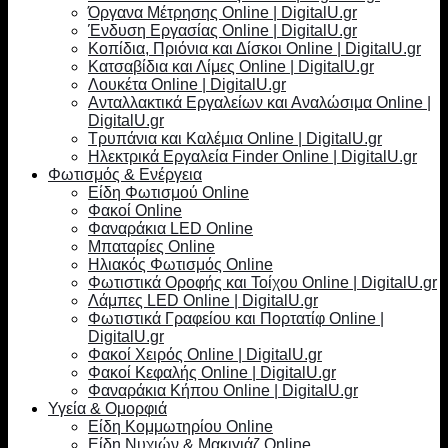
Όργανα Μέτρησης Online | DigitalU.gr
Ένδυση Εργασίας Online | DigitalU.gr
Κοπίδια, Πριόνια και Δίσκοι Online | DigitalU.gr
Κατσαβίδια και Λίμες Online | DigitalU.gr
Λουκέτα Online | DigitalU.gr
Ανταλλακτικά Εργαλείων και Αναλώσιμα Online |
DigitalU.gr
Τρυπάνια και Καλέμια Online | DigitalU.gr
Ηλεκτρικά Εργαλεία Finder Online | DigitalU.gr
Φωτισμός & Ενέργεια
Είδη Φωτισμού Online
Φακοί Online
Φαναράκια LED Online
Μπαταρίες Online
Ηλιακός Φωτισμός Online
Φωτιστικά Οροφής και Τοίχου Online | DigitalU.gr
Λάμπες LED Online | DigitalU.gr
Φωτιστικά Γραφείου και Πορτατίφ Online |
DigitalU.gr
Φακοί Χειρός Online | DigitalU.gr
Φακοί Κεφαλής Online | DigitalU.gr
Φαναράκια Κήπου Online | DigitalU.gr
Υγεία & Ομορφιά
Είδη Κομμωτηρίου Online
Είδη Νυχιών & Μακιγιάζ Online