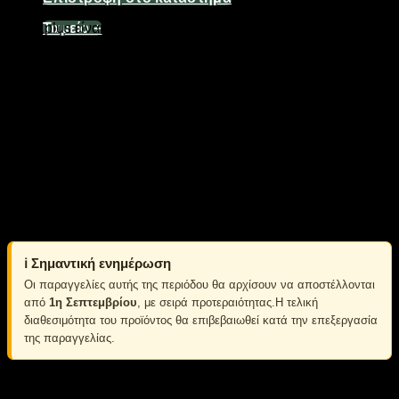
Το υψηλής απόδοσης και πιστότητας φωτοβολταϊκό πάνελ
Solar plus είναι μιας νέας γενιάς σύγχρονη
Ταμείο
+
μονοκρυσταλλικής τεχνολογίας φωτοβολταϊκή γεννήτρια που
περιέχει κυψέλες με αντιανακλαστική επίστρωση και γυαλί
για την παραγωγή περισσότερης ενέργειας (περισσότερες
kWh ανά kWp) από την εγκατάστασή σας. Όλα τα εισαγόμενα
στην Ελλάδα φωτοβολταϊκά πλαίσια έχουν θετική ανοχή έως
+5% της ονομαστικής τους ισχύς σε watt δίδοντας στην
πραγματικότητα περισσότερα watt γεγονός που τα επιτρέπει
να φτάνουν σε αποδόσεις έως και 16.9% σε σχέση με την
προσπίπτουσα ηλιακή ενέργεια. Διαθέτει Ευρωπαϊκές
πιστοποιήσεις CE, ISO 2000-2001.
Διαστάσεις συσκευασίας:55 x 120cm
ℹ️ Σημαντική ενημέρωση
Οι παραγγελίες αυτής της περιόδου θα αρχίσουν να αποστέλλονται
από
1η Σεπτεμβρίου
, με σειρά προτεραιότητας.Η τελική
διαθεσιμότητα του προϊόντος θα επιβεβαιωθεί κατά την επεξεργασία
της παραγγελίας.
Σε απόθεμα