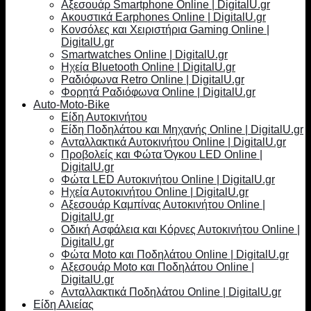
Αξεσουάρ Smartphone Online | DigitalU.gr
Ακουστικά Earphones Online | DigitalU.gr
Κονσόλες και Χειριστήρια Gaming Online |
DigitalU.gr
Smartwatches Online | DigitalU.gr
Ηχεία Bluetooth Online | DigitalU.gr
Ραδιόφωνα Retro Online | DigitalU.gr
Φορητά Ραδιόφωνα Online | DigitalU.gr
Auto-Moto-Bike
Είδη Αυτοκινήτου
Είδη Ποδηλάτου και Μηχανής Online | DigitalU.gr
Ανταλλακτικά Αυτοκινήτου Online | DigitalU.gr
Προβολείς και Φώτα Όγκου LED Online |
DigitalU.gr
Φώτα LED Αυτοκινήτου Online | DigitalU.gr
Ηχεία Αυτοκινήτου Online | DigitalU.gr
Αξεσουάρ Καμπίνας Αυτοκινήτου Online |
DigitalU.gr
Οδική Ασφάλεια και Κόρνες Αυτοκινήτου Online |
DigitalU.gr
Φώτα Moto και Ποδηλάτου Online | DigitalU.gr
Αξεσουάρ Moto και Ποδηλάτου Online |
DigitalU.gr
Ανταλλακτικά Ποδηλάτου Online | DigitalU.gr
Είδη Αλιείας