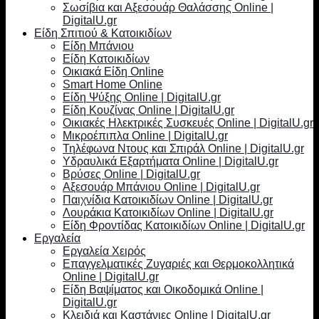
Σωσίβια και Αξεσουάρ Θαλάσσης Online |
DigitalU.gr
Είδη Σπιτιού & Κατοικιδίων
Είδη Μπάνιου
Είδη Κατοικιδίων
Οικιακά Είδη Online
Smart Home Online
Είδη Ψύξης Online | DigitalU.gr
Είδη Κουζίνας Online | DigitalU.gr
Οικιακές Ηλεκτρικές Συσκευές Online | DigitalU.gr
Μικροέπιπλα Online | DigitalU.gr
Τηλέφωνα Ντους και Σπιράλ Online | DigitalU.gr
Υδραυλικά Εξαρτήματα Online | DigitalU.gr
Βρύσες Online | DigitalU.gr
Αξεσουάρ Μπάνιου Online | DigitalU.gr
Παιχνίδια Κατοικιδίων Online | DigitalU.gr
Λουράκια Κατοικιδίων Online | DigitalU.gr
Είδη Φροντίδας Κατοικιδίων Online | DigitalU.gr
Εργαλεία
Εργαλεία Χειρός
Επαγγελματικές Ζυγαριές και Θερμοκολλητικά
Online | DigitalU.gr
Είδη Βαψίματος και Οικοδομικά Online |
DigitalU.gr
Κλειδιά και Καστάνιες Online | DigitalU.gr