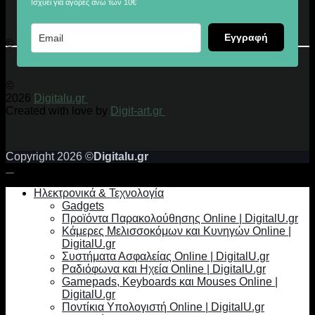
Ισχύει για αγορές άνω των 10€
Εγγραφή
© 2026 Digitalu.gr
©
2026
Digitalu.gr
Created with love by
Digit-art.gr
Copyright 2026 ©
Digitalu.gr
Ηλεκτρονικά & Τεχνολογία
Gadgets
Προϊόντα Παρακολούθησης Online | DigitalU.gr
Κάμερες Μελισσοκόμων και Κυνηγών Online |
DigitalU.gr
Συστήματα Ασφαλείας Online | DigitalU.gr
Ραδιόφωνα και Ηχεία Online | DigitalU.gr
Gamepads, Keyboards και Mouses Online |
DigitalU.gr
Ποντίκια Υπολογιστή Online | DigitalU.gr