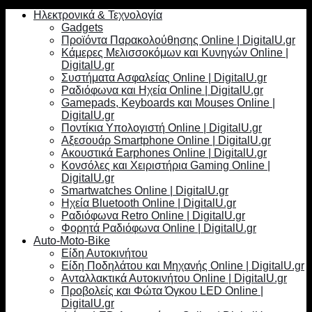
Ηλεκτρονικά & Τεχνολογία
Gadgets
Προϊόντα Παρακολούθησης Online | DigitalU.gr
Κάμερες Μελισσοκόμων και Κυνηγών Online |
DigitalU.gr
Συστήματα Ασφαλείας Online | DigitalU.gr
Ραδιόφωνα και Ηχεία Online | DigitalU.gr
Gamepads, Keyboards και Mouses Online |
DigitalU.gr
Ποντίκια Υπολογιστή Online | DigitalU.gr
Αξεσουάρ Smartphone Online | DigitalU.gr
Ακουστικά Earphones Online | DigitalU.gr
Κονσόλες και Χειριστήρια Gaming Online |
DigitalU.gr
Smartwatches Online | DigitalU.gr
Ηχεία Bluetooth Online | DigitalU.gr
Ραδιόφωνα Retro Online | DigitalU.gr
Φορητά Ραδιόφωνα Online | DigitalU.gr
Auto-Moto-Bike
Είδη Αυτοκινήτου
Είδη Ποδηλάτου και Μηχανής Online | DigitalU.gr
Ανταλλακτικά Αυτοκινήτου Online | DigitalU.gr
Προβολείς και Φώτα Όγκου LED Online |
DigitalU.gr