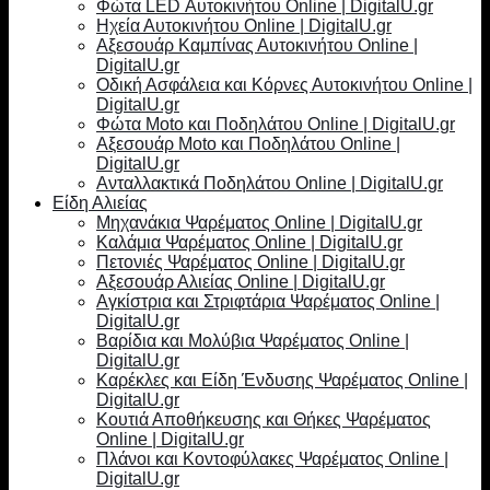
Φώτα LED Αυτοκινήτου Online | DigitalU.gr
Ηχεία Αυτοκινήτου Online | DigitalU.gr
Αξεσουάρ Καμπίνας Αυτοκινήτου Online |
DigitalU.gr
Οδική Ασφάλεια και Κόρνες Αυτοκινήτου Online |
DigitalU.gr
Φώτα Moto και Ποδηλάτου Online | DigitalU.gr
Αξεσουάρ Moto και Ποδηλάτου Online |
DigitalU.gr
Ανταλλακτικά Ποδηλάτου Online | DigitalU.gr
Είδη Αλιείας
Μηχανάκια Ψαρέματος Online | DigitalU.gr
Καλάμια Ψαρέματος Online | DigitalU.gr
Πετονιές Ψαρέματος Online | DigitalU.gr
Αξεσουάρ Αλιείας Online | DigitalU.gr
Αγκίστρια και Στριφτάρια Ψαρέματος Online |
DigitalU.gr
Βαρίδια και Μολύβια Ψαρέματος Online |
DigitalU.gr
Καρέκλες και Είδη Ένδυσης Ψαρέματος Online |
DigitalU.gr
Κουτιά Αποθήκευσης και Θήκες Ψαρέματος
Online | DigitalU.gr
Πλάνοι και Κοντοφύλακες Ψαρέματος Online |
DigitalU.gr