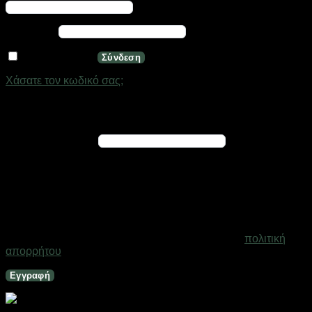
Απαιτείται
Κωδικός
*
Να με θυμάσαι
Σύνδεση
Χάσατε τον κωδικό σας;
Εγγραφή
Απαιτείται
Διεύθυνση email
*
Ένας σύνδεσμος για να ορίσετε νέο κωδικό πρόσβασης θα
σταλεί στη διεύθυνση email σας
Τα προσωπικά σας δεδομένα θα χρησιμοποιηθούν για την
υποστήριξη της εμπειρίας σας σε ολόκληρο τον ιστότοπο, για
τη διαχείριση της πρόσβασης στο λογαριασμό σας και για
άλλους σκοπούς που περιγράφονται στη σελίδα
πολιτική
απορρήτου
.
Εγγραφή
Μετροταινία – 3m x 16mm – Finder – 191407