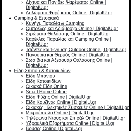
Δίχτυα και Παγίδες Ψαρέματος Online |
DigitalU.gr
Δολώματα Ψαρέματος Online | DigitalU.gr
Camping & Εποχιακά
Κυνήγι, Παραλία & Camping
Ομπρέλες και Αδιάβροχα Online | DigitalU.gr
Στρώματα Θαλάσσης Online | DigitalU.gr
Καρέκλες Παραλίας και Camping Online |
DigitalU.gr
Τσάντες και Ένδυση Outdoor Online | DigitalU.gr
Παγούρια και Θερμός Online | DigitalU.gr
Σωσίβια και Αξεσουάρ Θαλάσσης Online |
DigitalU.gr
Είδη Σπιτιού & Κατοικιδίων
Είδη Μπάνιου
Είδη Κατοικιδίων
Οικιακά Είδη Online
Smart Home Online
Είδη Ψύξης Online | DigitalU.gr
Είδη Κουζίνας Online | DigitalU.gr
Οικιακές Ηλεκτρικές Συσκευές Online | DigitalU.gr
Μικροέπιπλα Online | DigitalU.gr
Τηλέφωνα Ντους και Σπιράλ Online | DigitalU.gr
Υδραυλικά Εξαρτήματα Online | DigitalU.gr
Βρύσες Online | DigitalU.gr