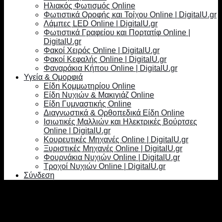
Ηλιακός Φωτισμός Online
Φωτιστικά Οροφής και Τοίχου Online | DigitalU.gr
Λάμπες LED Online | DigitalU.gr
Φωτιστικά Γραφείου και Πορτατίφ Online |
DigitalU.gr
Φακοί Χειρός Online | DigitalU.gr
Φακοί Κεφαλής Online | DigitalU.gr
Φαναράκια Κήπου Online | DigitalU.gr
Υγεία & Ομορφιά
Είδη Κομμωτηρίου Online
Είδη Νυχιών & Μακιγιάζ Online
Είδη Γυμναστικής Online
Διαγνωστικά & Ορθοπεδικά Είδη Online
Ισιωτικές Μαλλιών και Ηλεκτρικές Βούρτσες
Online | DigitalU.gr
Κουρευτικές Μηχανές Online | DigitalU.gr
Ξυριστικές Μηχανές Online | DigitalU.gr
Φουρνάκια Νυχιών Online | DigitalU.gr
Τροχοί Νυχιών Online | DigitalU.gr
Σύνδεση
Σύνδεση
Απαιτείται
Όνομα χρήστη ή διεύθυνση email
*