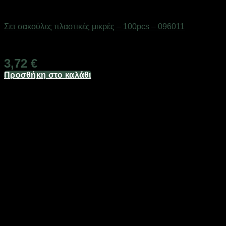
Επαγγελματικές ζυγαριές & θερμοκολλητικά
Σετ σακούλες πλαστικές μικρές – 100pcs – 096011
Διαθέσιμο από 1-3 ημέρες
3,72
€
Προσθήκη στο καλάθι