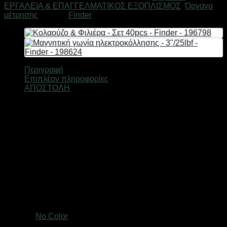
ΕΡΓΑΛΕΙΑ & ΕΠΑΓΓΕΛΜΑΤΙΚΟΣ ΕΞΟΠΛΙΣΜΟΣ
,
Όργανα
-
μέτρησης
Μάρκα:
Finder
Finder
-
191407
ποσότητα
Περιγραφή
Επιπλέον πληροφορίες
ΑΠΟΣΤΟΛΗ
Υλικό ταινίας: ανθρακούχος χάλυβας 50#
Υλικό κελύφους: ABS+TPE
Κουμπί ασφαλείας stop
Μήκος ταινίας: 3m
Πλάτος ταινίας: 16mm
Πάχος ταινίας: 0,13 mm.
Κλάση ακρίβειας: Κλάση 2.
Μαγνητική.
Μετρική και αυτοκρατορική κλίμακα.
Βάρος
0,3 κ.
Χρώμα
No Color