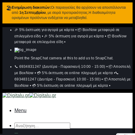
🏖️
Ενημέρωση διακοπών:
Οι παραγγελίες θα αρχίσουν να αποστέλλονται
από
1η Σεπτεμβρίου
, με σειρά προτεραιότητας.Η διαθεσιμότητα
ορισμένων προϊόντων ενδέχεται να μεταβληθεί.
Μετάβαση
🎉 5% έκπτωση για αγορά με κάρτα
•
📦 BoxNow μεταφορά σε
στο
περιεχόμενο
επιλεγμένα είδη
•
🎉 5% έκπτωση για αγορά με κάρτα
•
📦 BoxNow
μεταφορά σε επιλεγμένα είδη
•
Point the SnapChat camera at this to add us to SnapChat.
📞 6934831247 (Δευτέρα - Παρασκευή 10:00 - 15:00)
•
📦 Αποστολή
με BoxNow
•
💳 5% έκπτωση σε online πληρωμή με κάρτα
•
📞
6934831247 (Δευτέρα - Παρασκευή 10:00 - 15:00)
•
📦 Αποστολή με
BoxNow
•
💳 5% έκπτωση σε online πληρωμή με κάρτα
•
Menu
Αναζήτηση
για: