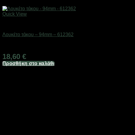
Quick View
Εργαλεία
Λουκέτο τάκου – 94mm – 612362
Διαθέσιμο από 1-3 ημέρες
18,60
€
Προσθήκη στο καλάθι