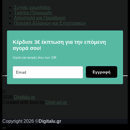
Συχνές ερωτήσεις
Τρόποι Πληρωμής
Αποστολή και Παράδοση
Πολιτική Αλλαγών και Επιστροφών
Κέρδισε 3€ έκπτωση για την επόμενη
αγορά σου!
Ισχύει για αγορές άνω των 10€
Εγγραφή
© 2026 Digitalu.gr
©
2026
Digitalu.gr
Created with love by
Digit-art.gr
Copyright 2026 ©
Digitalu.gr