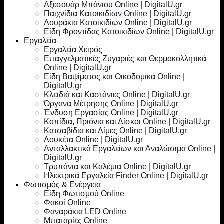
Αξεσουάρ Μπάνιου Online | DigitalU.gr
Παιχνίδια Κατοικιδίων Online | DigitalU.gr
Λουράκια Κατοικιδίων Online | DigitalU.gr
Είδη Φροντίδας Κατοικιδίων Online | DigitalU.gr
Εργαλεία
Εργαλεία Χειρός
Επαγγελματικές Ζυγαριές και Θερμοκολλητικά
Online | DigitalU.gr
Είδη Βαψίματος και Οικοδομικά Online |
DigitalU.gr
Κλειδιά και Καστάνιες Online | DigitalU.gr
Όργανα Μέτρησης Online | DigitalU.gr
Ένδυση Εργασίας Online | DigitalU.gr
Κοπίδια, Πριόνια και Δίσκοι Online | DigitalU.gr
Κατσαβίδια και Λίμες Online | DigitalU.gr
Λουκέτα Online | DigitalU.gr
Ανταλλακτικά Εργαλείων και Αναλώσιμα Online |
DigitalU.gr
Τρυπάνια και Καλέμια Online | DigitalU.gr
Ηλεκτρικά Εργαλεία Finder Online | DigitalU.gr
Φωτισμός & Ενέργεια
Είδη Φωτισμού Online
Φακοί Online
Φαναράκια LED Online
Μπαταρίες Online