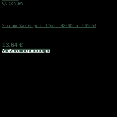
Quick View
Εξαντλημένο
Επαγγελματικές ζυγαριές & θερμοκολλητικά
Σετ σακούλες δώρου – 12pcs – 48x60cm – 561654
Διαθέσιμο από 1-3 ημέρες
13,64
€
Διαβάστε περισσότερα