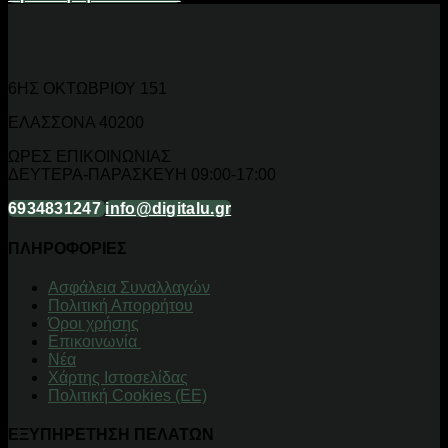
6ΗΣ ΟΚΤΩΒΡΙΟΥ 151
ΕΛΑΣΣΟΝΑ 40200
ΩΡΕΣ ΕΠΙΚΟΙΝΩΝΙΑΣ
ΔΕΥΤΕΡΑ-ΠΑΡΑΣΚΕΥΗ 09:00-17:00
6934831247
info@digitalu.gr
ΠΛΗΡΟΦΟΡΙΕΣ
Aσφάλεια Συναλλαγών
Πολιτική Απορρήτου
Όροι χρήσης
Επικοινωνία
Νέα
Χάρτης Ιστοσελίδας
Πολιτική Cookies (ΕΕ)
ΕΞΥΠΗΡΕΤΗΣΗ ΠΕΛΑΤΩΝ