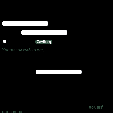
Σύνδεση
Απαιτείται
Όνομα χρήστη ή διεύθυνση email
*
Απαιτείται
Κωδικός
*
Να με θυμάσαι
Σύνδεση
Χάσατε τον κωδικό σας;
Εγγραφή
Απαιτείται
Διεύθυνση email
*
Ένας σύνδεσμος για να ορίσετε νέο κωδικό πρόσβασης θα
σταλεί στη διεύθυνση email σας
Τα προσωπικά σας δεδομένα θα χρησιμοποιηθούν για την
υποστήριξη της εμπειρίας σας σε ολόκληρο τον ιστότοπο, για
τη διαχείριση της πρόσβασης στο λογαριασμό σας και για
άλλους σκοπούς που περιγράφονται στη σελίδα
πολιτική
απορρήτου
.