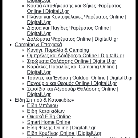
DigitalU.gr
Κουτιά Αποθήκευσης και Θήκες Ψαρέματος
Online | DigitalU.gr
Πλάνοι και Κοντοφύλακες Ψαρέματος Online |
DigitalU.gr
Δίχτυα και Παγίδες Ψαρέματος Online |
DigitalU.gr
Δολώματα Ψαρέματος Online | DigitalU.gr
Camping & Εποχιακά
Κυνήγι, Παραλία & Camping
Ομπρέλες και Αδιάβροχα Online | DigitalU.gr
Στρώματα Θαλάσσης Online | DigitalU.gr
Καρέκλες Παραλίας και Camping Online |
DigitalU.gr
Τσάντες και Ένδυση Outdoor Online | DigitalU.gr
Παγούρια και Θερμός Online | DigitalU.gr
Σωσίβια και Αξεσουάρ Θαλάσσης Online |
DigitalU.gr
Είδη Σπιτιού & Κατοικιδίων
Είδη Μπάνιου
Είδη Κατοικιδίων
Οικιακά Είδη Online
Smart Home Online
Είδη Ψύξης Online | DigitalU.gr
Είδη Κουζίνας Online | DigitalU.gr