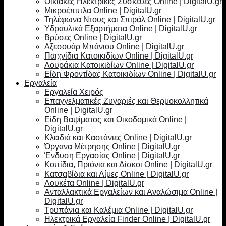
Οικιακές Ηλεκτρικές Συσκευές Online | DigitalU.gr
Μικροέπιπλα Online | DigitalU.gr
Τηλέφωνα Ντους και Σπιράλ Online | DigitalU.gr
Υδραυλικά Εξαρτήματα Online | DigitalU.gr
Βρύσες Online | DigitalU.gr
Αξεσουάρ Μπάνιου Online | DigitalU.gr
Παιχνίδια Κατοικιδίων Online | DigitalU.gr
Λουράκια Κατοικιδίων Online | DigitalU.gr
Είδη Φροντίδας Κατοικιδίων Online | DigitalU.gr
Εργαλεία
Εργαλεία Χειρός
Επαγγελματικές Ζυγαριές και Θερμοκολλητικά
Online | DigitalU.gr
Είδη Βαψίματος και Οικοδομικά Online |
DigitalU.gr
Κλειδιά και Καστάνιες Online | DigitalU.gr
Όργανα Μέτρησης Online | DigitalU.gr
Ένδυση Εργασίας Online | DigitalU.gr
Κοπίδια, Πριόνια και Δίσκοι Online | DigitalU.gr
Κατσαβίδια και Λίμες Online | DigitalU.gr
Λουκέτα Online | DigitalU.gr
Ανταλλακτικά Εργαλείων και Αναλώσιμα Online |
DigitalU.gr
Τρυπάνια και Καλέμια Online | DigitalU.gr
Ηλεκτρικά Εργαλεία Finder Online | DigitalU.gr