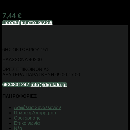
Διαθέσιμο από 1-3 ημέρες
7,44
€
Προσθήκη στο καλάθι
6ΗΣ ΟΚΤΩΒΡΙΟΥ 151
ΕΛΑΣΣΟΝΑ 40200
ΩΡΕΣ ΕΠΙΚΟΙΝΩΝΙΑΣ
ΔΕΥΤΕΡΑ-ΠΑΡΑΣΚΕΥΗ 09:00-17:00
6934831247
info@digitalu.gr
ΠΛΗΡΟΦΟΡΙΕΣ
Aσφάλεια Συναλλαγών
Πολιτική Απορρήτου
Όροι χρήσης
Επικοινωνία
Νέα