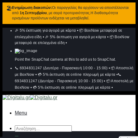
🏖️
Ενημέρωση διακοπών:
Οι παραγγελίες θα αρχίσουν να αποστέλλονται
από
1η Σεπτεμβρίου
, με σειρά προτεραιότητας.Η διαθεσιμότητα
ορισμένων προϊόντων ενδέχεται να μεταβληθεί.
Μετάβαση
🎉 5% έκπτωση για αγορά με κάρτα
•
📦 BoxNow μεταφορά σε
στο
περιεχόμενο
επιλεγμένα είδη
•
🎉 5% έκπτωση για αγορά με κάρτα
•
📦 BoxNow
μεταφορά σε επιλεγμένα είδη
•
Point the SnapChat camera at this to add us to SnapChat.
📞 6934831247 (Δευτέρα - Παρασκευή 10:00 - 15:00)
•
📦 Αποστολή
με BoxNow
•
💳 5% έκπτωση σε online πληρωμή με κάρτα
•
📞
6934831247 (Δευτέρα - Παρασκευή 10:00 - 15:00)
•
📦 Αποστολή με
BoxNow
•
💳 5% έκπτωση σε online πληρωμή με κάρτα
•
Menu
Αναζήτηση
για: