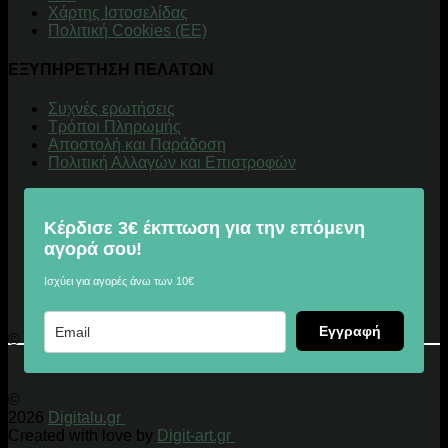
Χάρτης Ιστοσελίδας
Πολιτική Cookies (ΕΕ)
ΕΞΥΠΗΡΕΤΗΣΗ ΠΕΛΑΤΩΝ
Συχνές ερωτήσεις
Τρόποι Πληρωμής
Αποστολή και Παράδοση
Πολιτική Αλλαγών και Επιστροφών
Κέρδισε 3€ έκπτωση για την επόμενη
αγορά σου!
Ισχύει για αγορές άνω των 10€
Εγγραφή
© 2026 Digitalu.gr
©
2026
Digitalu.gr
Created with love by
Digit-art.gr