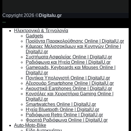
Copyright 2026 ©
Digitalu.gr
Ηλεκτρονικά & Τεχνολογία
Gadgets
Προϊόντα Παρακολούθησης Online | DigitalU.gr
Κάμερες Μελισσοκόμων και Κυνηγών Online |
DigitalU.gr
Συστήματα Ασφαλείας Online | DigitalU.gr
Ραδιόφωνα και Ηχεία Online | DigitalU.gr
Gamepads, Keyboards και Mouses Online |
DigitalU.gr
Ποντίκια Υπολογιστή Online | DigitalU.gr
Αξεσουάρ Smartphone Online | DigitalU.gr
Ακουστικά Earphones Online | DigitalU.gr
Κονσόλες και Χειριστήρια Gaming Online |
DigitalU.gr
Smartwatches Online | DigitalU.gr
Ηχεία Bluetooth Online | DigitalU.gr
Ραδιόφωνα Retro Online | DigitalU.gr
Φορητά Ραδιόφωνα Online | DigitalU.gr
Auto-Moto-Bike
Είδη Αυτοκινήτου