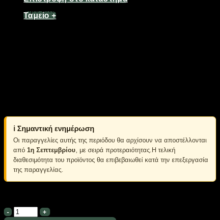
Διαθέσιμο από 1-3 ημέρες
Ταμείο
+
Τάση: DC 12V,
Κατανάλωση ισχύος: <1.5W,
Lumen: 400Lm,
Χρόνος ζωής: 50.000h.
Σετ 2 τεμαχίων.
*Διαθέσιμα χρώματα φωτισμού: λευκό, κόκκινο, κίτρινο
–
Σημειώστε το χρώμα προτίμησής σας στις σημειώσεις
παραγγελίας – Αποστολή κατόπιν διαθεσιμότητας.
ℹ️ Σημαντική ενημέρωση
Οι παραγγελίες αυτής της περιόδου θα αρχίσουν να αποστέλλονται
από
1η Σεπτεμβρίου
, με σειρά προτεραιότητας.Η τελική
διαθεσιμότητα του προϊόντος θα επιβεβαιωθεί κατά την επεξεργασία
της παραγγελίας.
Σε απόθεμα
Λαμπτήρες
LED