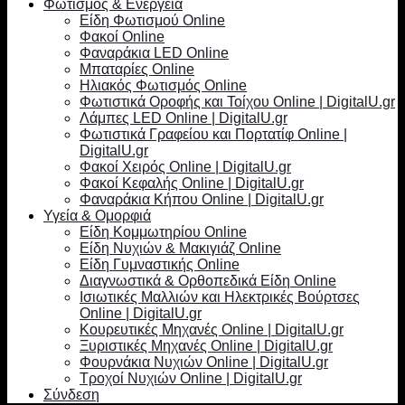
Φωτισμός & Ενέργεια
Είδη Φωτισμού Online
Φακοί Online
Φαναράκια LED Online
Μπαταρίες Online
Ηλιακός Φωτισμός Online
Φωτιστικά Οροφής και Τοίχου Online | DigitalU.gr
Λάμπες LED Online | DigitalU.gr
Φωτιστικά Γραφείου και Πορτατίφ Online |
DigitalU.gr
Φακοί Χειρός Online | DigitalU.gr
Φακοί Κεφαλής Online | DigitalU.gr
Φαναράκια Κήπου Online | DigitalU.gr
Υγεία & Ομορφιά
Είδη Κομμωτηρίου Online
Είδη Νυχιών & Μακιγιάζ Online
Είδη Γυμναστικής Online
Διαγνωστικά & Ορθοπεδικά Είδη Online
Ισιωτικές Μαλλιών και Ηλεκτρικές Βούρτσες
Online | DigitalU.gr
Κουρευτικές Μηχανές Online | DigitalU.gr
Ξυριστικές Μηχανές Online | DigitalU.gr
Φουρνάκια Νυχιών Online | DigitalU.gr
Τροχοί Νυχιών Online | DigitalU.gr
Σύνδεση