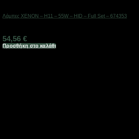
AUTO-MOTO-BIKE
Λάμπες XENON – H11 – 55W – HID – Full Set – 674353
Διαθέσιμο από 1-3 ημέρες
54,56
€
Προσθήκη στο καλάθι