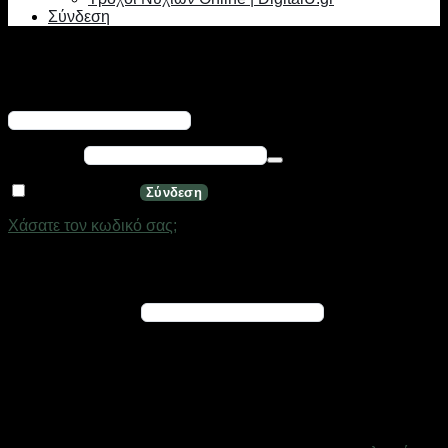
Σύνδεση
Σύνδεση
Απαιτείται
Όνομα χρήστη ή διεύθυνση email
*
Απαιτείται
Κωδικός
*
Να με θυμάσαι
Σύνδεση
Χάσατε τον κωδικό σας;
Εγγραφή
Απαιτείται
Διεύθυνση email
*
Ένας σύνδεσμος για να ορίσετε νέο κωδικό πρόσβασης θα
σταλεί στη διεύθυνση email σας
Τα προσωπικά σας δεδομένα θα χρησιμοποιηθούν για την
υποστήριξη της εμπειρίας σας σε ολόκληρο τον ιστότοπο, για
τη διαχείριση της πρόσβασης στο λογαριασμό σας και για