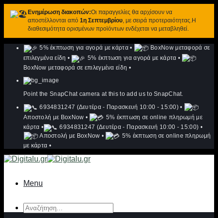
Ενημέρωση διακοπών:
Οι παραγγελίες θα αρχίσουν να
αποστέλλονται από
1η Σεπτεμβρίου
, με σειρά προτεραιότητας.Η
διαθεσιμότητα ορισμένων προϊόντων ενδέχεται να μεταβληθεί.
Μετάβαση
5% έκπτωση για αγορά με κάρτα
•
BoxNow μεταφορά σε
στο
επιλεγμένα είδη
•
5% έκπτωση για αγορά με κάρτα
•
περιεχόμενο
BoxNow μεταφορά σε επιλεγμένα είδη
•
Point the SnapChat camera at this to add us to SnapChat.
6934831247 (Δευτέρα - Παρασκευή 10:00 - 15:00)
•
Αποστολή με BoxNow
•
5% έκπτωση σε online πληρωμή με
κάρτα
•
6934831247 (Δευτέρα - Παρασκευή 10:00 - 15:00)
•
Αποστολή με BoxNow
•
5% έκπτωση σε online πληρωμή
με κάρτα
•
Menu
Αναζήτηση
για: