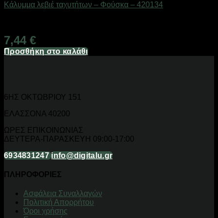
Κάλυμμα λεβιέ ταχυτήτων – Φούσκα – 420134
Διαθέσιμο από 1-3 ημέρες
7,44
€
Προσθήκη στο καλάθι
6ΗΣ ΟΚΤΩΒΡΙΟΥ 151
ΕΛΑΣΣΟΝΑ 40200
ΩΡΕΣ ΕΠΙΚΟΙΝΩΝΙΑΣ
ΔΕΥΤΕΡΑ-ΠΑΡΑΣΚΕΥΗ 09:00-17:00
6934831247
info@digitalu.gr
ΠΛΗΡΟΦΟΡΙΕΣ
Aσφάλεια Συναλλαγών
Πολιτική Απορρήτου
Όροι χρήσης