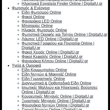
Ηλεκτρικά Εργαλεία Finder Online | DigitalU.gr
Φωτισμός & Ενέργεια
Είδη Φωτισμού Online
Φακοί Online
Φαναράκια LED Online
Μπαταρίες Online
Ηλιακός Φωτισμός Online
Φωτιστικά Οροφής και Τοίχου Online | DigitalU.gr
Λάμπες LED Online | DigitalU.gr
Φωτιστικά Γραφείου και Πορτατίφ Online |
DigitalU.gr
Φακοί Χειρός Online | DigitalU.gr
Φακοί Κεφαλής Online | DigitalU.gr
Φαναράκια Κήπου Online | DigitalU.gr
Υγεία & Ομορφιά
Είδη Κομμωτηρίου Online
Είδη Νυχιών & Μακιγιάζ Online
Είδη Γυμναστικής Online
Διαγνωστικά & Ορθοπεδικά Είδη Online
Ισιωτικές Μαλλιών και Ηλεκτρικές Βούρτσες
Online | DigitalU.gr
Κουρευτικές Μηχανές Online | DigitalU.gr
Ξυριστικές Μηχανές Online | DigitalU.gr
Φουρνάκια Νυχιών Online | DigitalU.gr
Τροχοί Νυχιών Online | DigitalU.gr