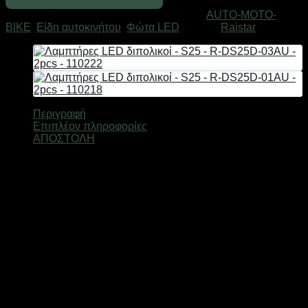
-
Κωδικός προϊόντος:
110220
Κατηγορίες:
AUTO-MOTO-
S25
BIKE
,
Είδη αυτοκινήτου
,
Φώτα LED
Μάρκα:
Raistar
-
R-
DS25D-
02AU
-
2pcs
-
Περιγραφή
110220
Επιπλέον πληροφορίες
ποσότητα
ΑΠΟΣΤΟΛΗ
Τάση: DC 12V,
Κατανάλωση ισχύος: <1.5W,
Lumen: 400Lm,
Χρόνος ζωής: 50.000h.
Σετ 2 τεμαχίων.
*Διαθέσιμα χρώματα φωτισμού: λευκό, κόκκινο, κίτρινο
–
Σημειώστε το χρώμα προτίμησής σας στις σημειώσεις
παραγγελίας – Αποστολή κατόπιν διαθεσιμότητας.
Βάρος
0,2 κ.