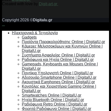
Created with love by
Digit-art.gr
Copyright 2026 ©
Digitalu.gr
Ηλεκτρονικά & Τεχνολογία
Gadgets
Προϊόντα Παρακολούθησης Online | DigitalU.gr
Κάμερες Μελισσοκόμων και Κυνηγών Online |
DigitalU.gr
Συστήματα Ασφαλείας Online | DigitalU.gr
Ραδιόφωνα και Ηχεία Online | DigitalU.gr
Gamepads, Keyboards και Mouses Online |
DigitalU.gr
Ποντίκια Υπολογιστή Online | DigitalU.gr
Αξεσουάρ Smartphone Online | DigitalU.gr
Ακουστικά Earphones Online | DigitalU.gr
Κονσόλες και Χειριστήρια Gaming Online |
DigitalU.gr
Smartwatches Online | DigitalU.gr
Ηχεία Bluetooth Online | DigitalU.gr
Ραδιόφωνα Retro Online | DigitalU.gr
Φορητά Ραδιόφωνα Online | DigitalU.gr