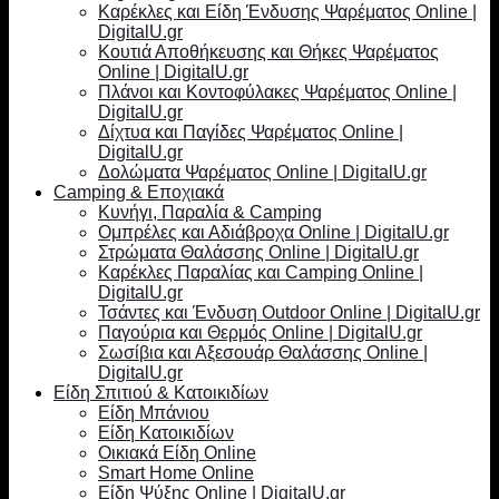
Καρέκλες και Είδη Ένδυσης Ψαρέματος Online |
DigitalU.gr
Κουτιά Αποθήκευσης και Θήκες Ψαρέματος
Online | DigitalU.gr
Πλάνοι και Κοντοφύλακες Ψαρέματος Online |
DigitalU.gr
Δίχτυα και Παγίδες Ψαρέματος Online |
DigitalU.gr
Δολώματα Ψαρέματος Online | DigitalU.gr
Camping & Εποχιακά
Κυνήγι, Παραλία & Camping
Ομπρέλες και Αδιάβροχα Online | DigitalU.gr
Στρώματα Θαλάσσης Online | DigitalU.gr
Καρέκλες Παραλίας και Camping Online |
DigitalU.gr
Τσάντες και Ένδυση Outdoor Online | DigitalU.gr
Παγούρια και Θερμός Online | DigitalU.gr
Σωσίβια και Αξεσουάρ Θαλάσσης Online |
DigitalU.gr
Είδη Σπιτιού & Κατοικιδίων
Είδη Μπάνιου
Είδη Κατοικιδίων
Οικιακά Είδη Online
Smart Home Online
Είδη Ψύξης Online | DigitalU.gr