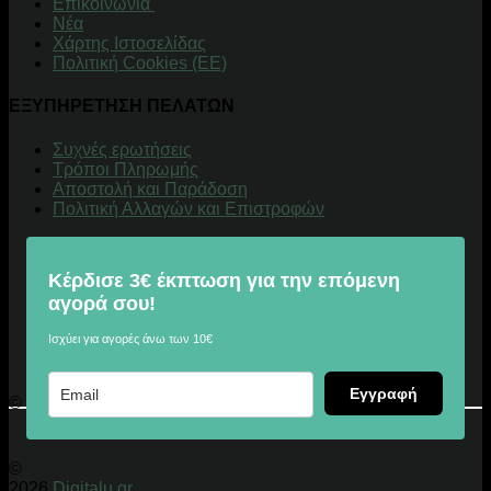
Επικοινωνία
Νέα
Χάρτης Ιστοσελίδας
Πολιτική Cookies (ΕΕ)
ΕΞΥΠΗΡΕΤΗΣΗ ΠΕΛΑΤΩΝ
Συχνές ερωτήσεις
Τρόποι Πληρωμής
Αποστολή και Παράδοση
Πολιτική Αλλαγών και Επιστροφών
Κέρδισε 3€ έκπτωση για την επόμενη
αγορά σου!
Ισχύει για αγορές άνω των 10€
Εγγραφή
© 2026 Digitalu.gr
©
2026
Digitalu.gr