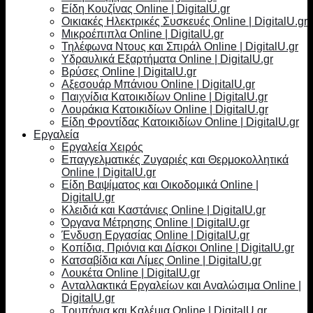
Είδη Κουζίνας Online | DigitalU.gr
Οικιακές Ηλεκτρικές Συσκευές Online | DigitalU.gr
Μικροέπιπλα Online | DigitalU.gr
Τηλέφωνα Ντους και Σπιράλ Online | DigitalU.gr
Υδραυλικά Εξαρτήματα Online | DigitalU.gr
Βρύσες Online | DigitalU.gr
Αξεσουάρ Μπάνιου Online | DigitalU.gr
Παιχνίδια Κατοικιδίων Online | DigitalU.gr
Λουράκια Κατοικιδίων Online | DigitalU.gr
Είδη Φροντίδας Κατοικιδίων Online | DigitalU.gr
Εργαλεία
Εργαλεία Χειρός
Επαγγελματικές Ζυγαριές και Θερμοκολλητικά
Online | DigitalU.gr
Είδη Βαψίματος και Οικοδομικά Online |
DigitalU.gr
Κλειδιά και Καστάνιες Online | DigitalU.gr
Όργανα Μέτρησης Online | DigitalU.gr
Ένδυση Εργασίας Online | DigitalU.gr
Κοπίδια, Πριόνια και Δίσκοι Online | DigitalU.gr
Κατσαβίδια και Λίμες Online | DigitalU.gr
Λουκέτα Online | DigitalU.gr
Ανταλλακτικά Εργαλείων και Αναλώσιμα Online |
DigitalU.gr
Τρυπάνια και Καλέμια Online | DigitalU.gr