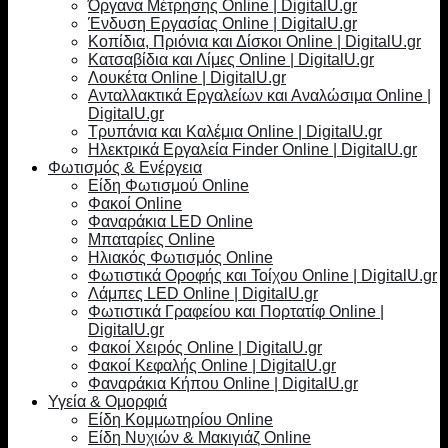
Όργανα Μέτρησης Online | DigitalU.gr
Ένδυση Εργασίας Online | DigitalU.gr
Κοπίδια, Πριόνια και Δίσκοι Online | DigitalU.gr
Κατσαβίδια και Λίμες Online | DigitalU.gr
Λουκέτα Online | DigitalU.gr
Ανταλλακτικά Εργαλείων και Αναλώσιμα Online |
DigitalU.gr
Τρυπάνια και Καλέμια Online | DigitalU.gr
Ηλεκτρικά Εργαλεία Finder Online | DigitalU.gr
Φωτισμός & Ενέργεια
Είδη Φωτισμού Online
Φακοί Online
Φαναράκια LED Online
Μπαταρίες Online
Ηλιακός Φωτισμός Online
Φωτιστικά Οροφής και Τοίχου Online | DigitalU.gr
Λάμπες LED Online | DigitalU.gr
Φωτιστικά Γραφείου και Πορτατίφ Online |
DigitalU.gr
Φακοί Χειρός Online | DigitalU.gr
Φακοί Κεφαλής Online | DigitalU.gr
Φαναράκια Κήπου Online | DigitalU.gr
Υγεία & Ομορφιά
Είδη Κομμωτηρίου Online
Είδη Νυχιών & Μακιγιάζ Online