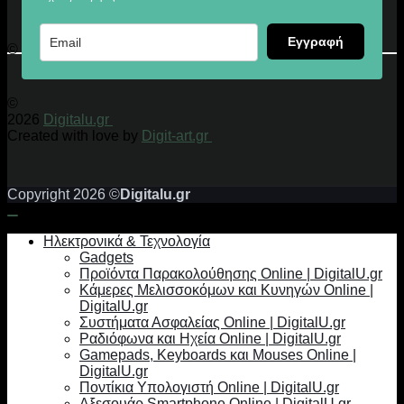
Εγγραφή
© 2026 Digitalu.gr
©
2026
Digitalu.gr
Created with love by
Digit-art.gr
Copyright 2026 ©
Digitalu.gr
Ηλεκτρονικά & Τεχνολογία
Gadgets
Προϊόντα Παρακολούθησης Online | DigitalU.gr
Κάμερες Μελισσοκόμων και Κυνηγών Online |
DigitalU.gr
Συστήματα Ασφαλείας Online | DigitalU.gr
Ραδιόφωνα και Ηχεία Online | DigitalU.gr
Gamepads, Keyboards και Mouses Online |
DigitalU.gr
Ποντίκια Υπολογιστή Online | DigitalU.gr
Αξεσουάρ Smartphone Online | DigitalU.gr