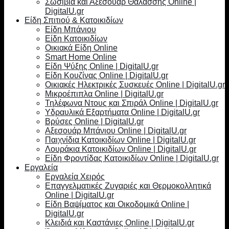
Σωσίβια και Αξεσουάρ Θαλάσσης Online |
DigitalU.gr
Είδη Σπιτιού & Κατοικιδίων
Είδη Μπάνιου
Είδη Κατοικιδίων
Οικιακά Είδη Online
Smart Home Online
Είδη Ψύξης Online | DigitalU.gr
Είδη Κουζίνας Online | DigitalU.gr
Οικιακές Ηλεκτρικές Συσκευές Online | DigitalU.gr
Μικροέπιπλα Online | DigitalU.gr
Τηλέφωνα Ντους και Σπιράλ Online | DigitalU.gr
Υδραυλικά Εξαρτήματα Online | DigitalU.gr
Βρύσες Online | DigitalU.gr
Αξεσουάρ Μπάνιου Online | DigitalU.gr
Παιχνίδια Κατοικιδίων Online | DigitalU.gr
Λουράκια Κατοικιδίων Online | DigitalU.gr
Είδη Φροντίδας Κατοικιδίων Online | DigitalU.gr
Εργαλεία
Εργαλεία Χειρός
Επαγγελματικές Ζυγαριές και Θερμοκολλητικά
Online | DigitalU.gr
Είδη Βαψίματος και Οικοδομικά Online |
DigitalU.gr
Κλειδιά και Καστάνιες Online | DigitalU.gr