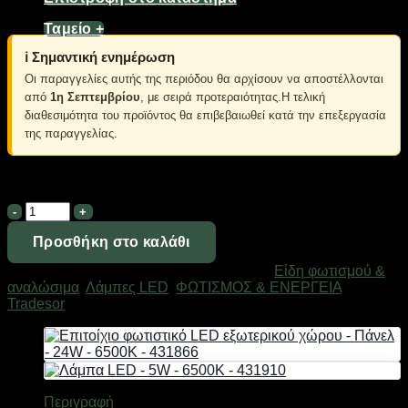
Θερμοκρασία φωτισμού: Λευκό 6500K.
Ταμείο
+
ℹ️ Σημαντική ενημέρωση
Οι παραγγελίες αυτής της περιόδου θα αρχίσουν να αποστέλλονται
από
1η Σεπτεμβρίου
, με σειρά προτεραιότητας.Η τελική
διαθεσιμότητα του προϊόντος θα επιβεβαιωθεί κατά την επεξεργασία
της παραγγελίας.
Σε απόθεμα
Λάμπα
LED
-
Προσθήκη στο καλάθι
5W
Κωδικός προϊόντος:
431910
Κατηγορίες:
Είδη φωτισμού &
-
αναλώσιμα
,
Λάμπες LED
,
ΦΩΤΙΣΜΟΣ & ΕΝΕΡΓΕΙΑ
Μάρκα:
6500K
Tradesor
-
431910
ποσότητα
Περιγραφή