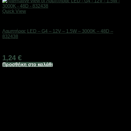
Quick View
Είδη φωτισμού & αναλώσιμα
Λαμπτήρας LED – G4 – 12V – 1.5W – 3000K – 48D –
832438
Διαθέσιμο από 1-3 ημέρες
1,24
€
Προσθήκη στο καλάθι