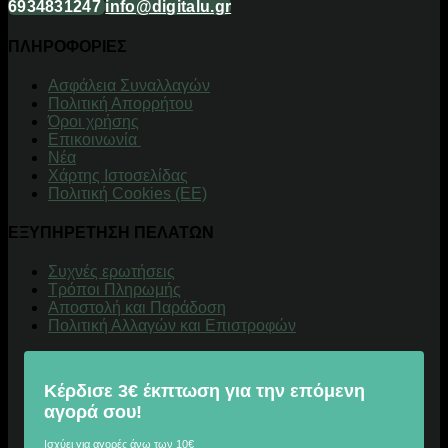
6934831247
info@digitalu.gr
ΠΛΗΡΟΦΟΡΙΕΣ
Aσφάλεια Συναλλαγών
Πολιτική Απορρήτου
Όροι χρήσης
Επικοινωνία
Νέα
Χάρτης Ιστοσελίδας
Πολιτική Cookies (ΕΕ)
ΕΞΥΠΗΡΕΤΗΣΗ ΠΕΛΑΤΩΝ
Συχνές ερωτήσεις
Τρόποι Πληρωμής
Αποστολή και Παράδοση
Πολιτική Αλλαγών και Επιστροφών
Κέρδισε 3€ έκπτωση για την επόμενη
αγορά σου!
Ισχύει για αγορές άνω των 10€