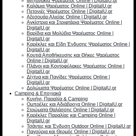
Μηχανάκια Ψαρέματος Online | DigitalU.gr
Καλάμια Ψαρέματος Online | DigitalU.gr
Πετονιές Ψαρέματος Online | DigitalU.gr
Αξεσουάρ Αλιείας Online | DigitalU.gr
Αγκίστρια και Στριφτάρια Ψαρέματος Online |
DigitalU.gr
Βαρίδια και Μολύβια Ψαρέματος Online |
DigitalU.gr
Καρέκλες και Είδη Ένδυσης Ψαρέματος Online |
DigitalU.gr
Κουτιά Αποθήκευσης και Θήκες Ψαρέματος
Online | DigitalU.gr
Πλάνοι και Κοντοφύλακες Ψαρέματος Online |
DigitalU.gr
Δίχτυα και Παγίδες Ψαρέματος Online |
DigitalU.gr
Δολώματα Ψαρέματος Online | DigitalU.gr
Camping & Εποχιακά
Κυνήγι, Παραλία & Camping
Ομπρέλες και Αδιάβροχα Online | DigitalU.gr
Στρώματα Θαλάσσης Online | DigitalU.gr
Καρέκλες Παραλίας και Camping Online |
DigitalU.gr
Τσάντες και Ένδυση Outdoor Online | DigitalU.gr
Παγούρια και Θερμός Online | DigitalU.gr