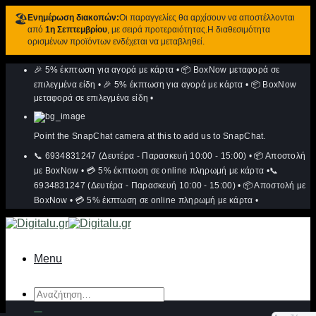
🏖️
Ενημέρωση διακοπών:
Οι παραγγελίες θα αρχίσουν να αποστέλλονται
από
1η Σεπτεμβρίου
, με σειρά προτεραιότητας.Η διαθεσιμότητα
ορισμένων προϊόντων ενδέχεται να μεταβληθεί.
Μετάβαση
🎉 5% έκπτωση για αγορά με κάρτα
•
📦 BoxNow μεταφορά σε
στο
περιεχόμενο
επιλεγμένα είδη
•
🎉 5% έκπτωση για αγορά με κάρτα
•
📦 BoxNow
μεταφορά σε επιλεγμένα είδη
•
Point the SnapChat camera at this to add us to SnapChat.
📞 6934831247 (Δευτέρα - Παρασκευή 10:00 - 15:00)
•
📦 Αποστολή
με BoxNow
•
💳 5% έκπτωση σε online πληρωμή με κάρτα
•
📞
6934831247 (Δευτέρα - Παρασκευή 10:00 - 15:00)
•
📦 Αποστολή με
BoxNow
•
💳 5% έκπτωση σε online πληρωμή με κάρτα
•
Menu
Αναζήτηση
για: