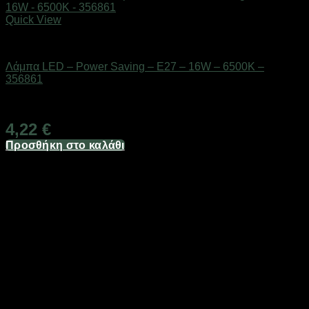
Quick View
Είδη φωτισμού & αναλώσιμα
Λάμπα LED – Power Saving – E27 – 16W – 6500K –
356861
Διαθέσιμο από 1-3 ημέρες
4,22
€
Προσθήκη στο καλάθι