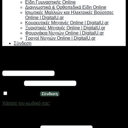
Είδη Γυμναστικής Online
Διαγνωστικά & Ορθοπεδικά Είδη Online
Ισιωτικές Μαλλιών και Ηλεκτρικές Βούρτσες
Online | DigitalU.gr
Κουρευτικές Μηχανές Online | DigitalU.gr
Ξυριστικές Μηχανές Online | DigitalU.gr
Φουρνάκια Νυχιών Online | DigitalU.gr
Τροχοί Νυχιών Online | DigitalU.gr
Σύνδεση
Σύνδεση
Απαιτείται
Όνομα χρήστη ή διεύθυνση email
*
Απαιτείται
Κωδικός
*
Να με θυμάσαι
Σύνδεση
Χάσατε τον κωδικό σας;
Εγγραφή
Απαιτείται
Διεύθυνση email
*