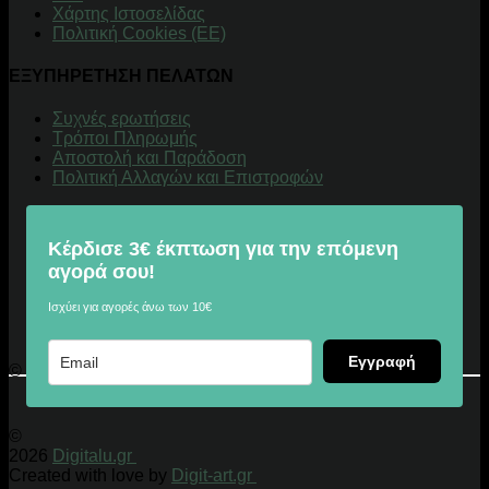
Χάρτης Ιστοσελίδας
Πολιτική Cookies (ΕΕ)
ΕΞΥΠΗΡΕΤΗΣΗ ΠΕΛΑΤΩΝ
Συχνές ερωτήσεις
Τρόποι Πληρωμής
Αποστολή και Παράδοση
Πολιτική Αλλαγών και Επιστροφών
Κέρδισε 3€ έκπτωση για την επόμενη
αγορά σου!
Ισχύει για αγορές άνω των 10€
Εγγραφή
© 2026 Digitalu.gr
©
2026
Digitalu.gr
Created with love by
Digit-art.gr