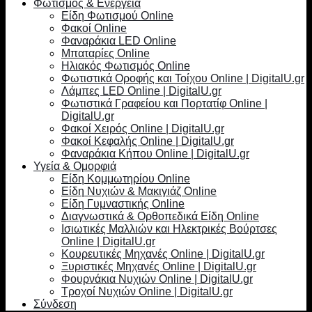
Φωτισμός & Ενέργεια
Είδη Φωτισμού Online
Φακοί Online
Φαναράκια LED Online
Μπαταρίες Online
Ηλιακός Φωτισμός Online
Φωτιστικά Οροφής και Τοίχου Online | DigitalU.gr
Λάμπες LED Online | DigitalU.gr
Φωτιστικά Γραφείου και Πορτατίφ Online |
DigitalU.gr
Φακοί Χειρός Online | DigitalU.gr
Φακοί Κεφαλής Online | DigitalU.gr
Φαναράκια Κήπου Online | DigitalU.gr
Υγεία & Ομορφιά
Είδη Κομμωτηρίου Online
Είδη Νυχιών & Μακιγιάζ Online
Είδη Γυμναστικής Online
Διαγνωστικά & Ορθοπεδικά Είδη Online
Ισιωτικές Μαλλιών και Ηλεκτρικές Βούρτσες
Online | DigitalU.gr
Κουρευτικές Μηχανές Online | DigitalU.gr
Ξυριστικές Μηχανές Online | DigitalU.gr
Φουρνάκια Νυχιών Online | DigitalU.gr
Τροχοί Νυχιών Online | DigitalU.gr
Σύνδεση