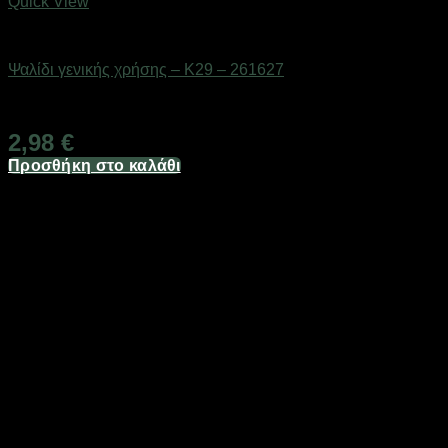
Quick View
Eργαλεία χειρός
Ψαλίδι γενικής χρήσης – K29 – 261627
Διαθέσιμο από 1-3 ημέρες
2,98
€
Προσθήκη στο καλάθι