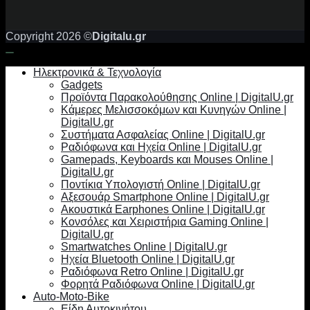
Copyright 2026 ©
Digitalu.gr
Ηλεκτρονικά & Τεχνολογία
Gadgets
Προϊόντα Παρακολούθησης Online | DigitalU.gr
Κάμερες Μελισσοκόμων και Κυνηγών Online |
DigitalU.gr
Συστήματα Ασφαλείας Online | DigitalU.gr
Ραδιόφωνα και Ηχεία Online | DigitalU.gr
Gamepads, Keyboards και Mouses Online |
DigitalU.gr
Ποντίκια Υπολογιστή Online | DigitalU.gr
Αξεσουάρ Smartphone Online | DigitalU.gr
Ακουστικά Earphones Online | DigitalU.gr
Κονσόλες και Χειριστήρια Gaming Online |
DigitalU.gr
Smartwatches Online | DigitalU.gr
Ηχεία Bluetooth Online | DigitalU.gr
Ραδιόφωνα Retro Online | DigitalU.gr
Φορητά Ραδιόφωνα Online | DigitalU.gr
Auto-Moto-Bike
Είδη Αυτοκινήτου