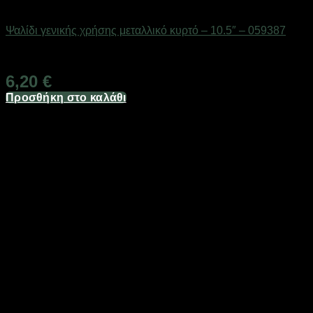
Eργαλεία χειρός
Ψαλίδι γενικής χρήσης μεταλλικό κυρτό – 10.5″ – 059387
Διαθέσιμο από 1-3 ημέρες
6,20
€
Προσθήκη στο καλάθι