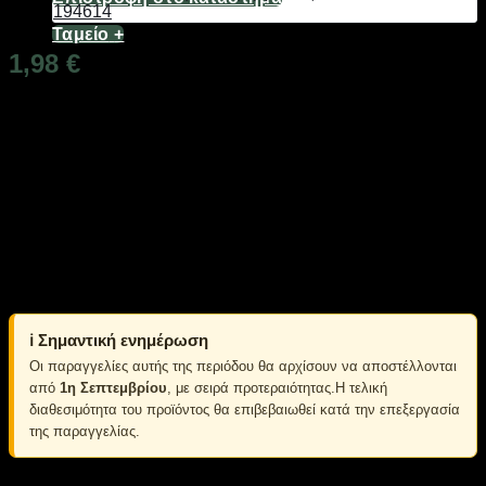
Ταμείο
+
1,98
€
Διαθέσιμο από 1-3 ημέρες
Κοπίδι-Φαλτσέτα 9mm, τη νέας σειράς Finder Max Series, με
ατσάλινη λεπίδα και εργονομικό σχεδιασμό με κλείδωμα
ασφαλείας.
Υλικό λεπίδας: SK5
Υλικό πλαισίου: SPCC Steel
Υλικό κελύφους: ABS
Περιλαμβάνεται 1 κοπίδι 9mm και 10 ανταλλακτικές λεπίδες.
ℹ️ Σημαντική ενημέρωση
Οι παραγγελίες αυτής της περιόδου θα αρχίσουν να αποστέλλονται
από
1η Σεπτεμβρίου
, με σειρά προτεραιότητας.Η τελική
διαθεσιμότητα του προϊόντος θα επιβεβαιωθεί κατά την επεξεργασία
της παραγγελίας.
Σε απόθεμα