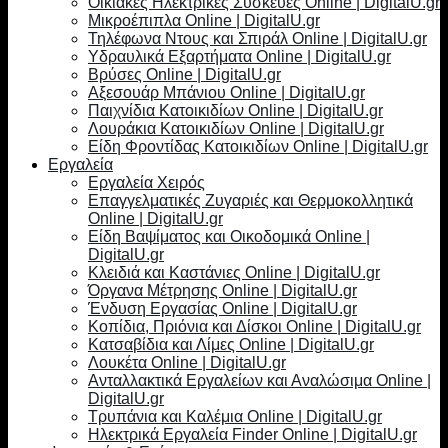
Οικιακές Ηλεκτρικές Συσκευές Online | DigitalU.gr
Μικροέπιπλα Online | DigitalU.gr
Τηλέφωνα Ντους και Σπιράλ Online | DigitalU.gr
Υδραυλικά Εξαρτήματα Online | DigitalU.gr
Βρύσες Online | DigitalU.gr
Αξεσουάρ Μπάνιου Online | DigitalU.gr
Παιχνίδια Κατοικιδίων Online | DigitalU.gr
Λουράκια Κατοικιδίων Online | DigitalU.gr
Είδη Φροντίδας Κατοικιδίων Online | DigitalU.gr
Εργαλεία
Εργαλεία Χειρός
Επαγγελματικές Ζυγαριές και Θερμοκολλητικά
Online | DigitalU.gr
Είδη Βαψίματος και Οικοδομικά Online |
DigitalU.gr
Κλειδιά και Καστάνιες Online | DigitalU.gr
Όργανα Μέτρησης Online | DigitalU.gr
Ένδυση Εργασίας Online | DigitalU.gr
Κοπίδια, Πριόνια και Δίσκοι Online | DigitalU.gr
Κατσαβίδια και Λίμες Online | DigitalU.gr
Λουκέτα Online | DigitalU.gr
Ανταλλακτικά Εργαλείων και Αναλώσιμα Online |
DigitalU.gr
Τρυπάνια και Καλέμια Online | DigitalU.gr
Ηλεκτρικά Εργαλεία Finder Online | DigitalU.gr