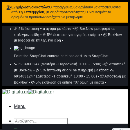
🏖️
Ενημέρωση διακοπών:
Οι παραγγελίες θα αρχίσουν να αποστέλλονται
από
1η Σεπτεμβρίου
, με σειρά προτεραιότητας.Η διαθεσιμότητα
ορισμένων προϊόντων ενδέχεται να μεταβληθεί.
Μετάβαση
🎉 5% έκπτωση για αγορά με κάρτα
•
📦 BoxNow μεταφορά σε
στο
περιεχόμενο
επιλεγμένα είδη
•
🎉 5% έκπτωση για αγορά με κάρτα
•
📦 BoxNow
μεταφορά σε επιλεγμένα είδη
•
Point the SnapChat camera at this to add us to SnapChat.
📞 6934831247 (Δευτέρα - Παρασκευή 10:00 - 15:00)
•
📦 Αποστολή
με BoxNow
•
💳 5% έκπτωση σε online πληρωμή με κάρτα
•
📞
6934831247 (Δευτέρα - Παρασκευή 10:00 - 15:00)
•
📦 Αποστολή με
BoxNow
•
💳 5% έκπτωση σε online πληρωμή με κάρτα
•
Menu
Αναζήτηση
για: