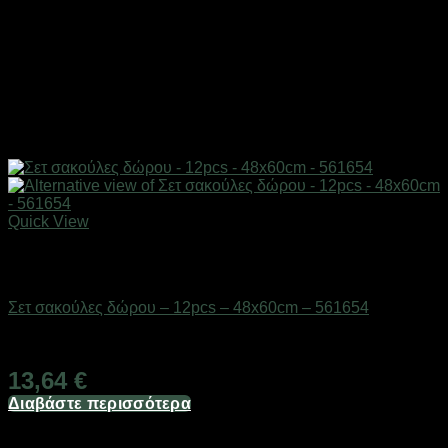
Quick View
Εξαντλημένο
Επαγγελματικές ζυγαριές & θερμοκολλητικά
Σετ σακούλες δώρου – 12pcs – 48x60cm – 561654
Διαθέσιμο από 1-3 ημέρες
13,64
€
Διαβάστε περισσότερα