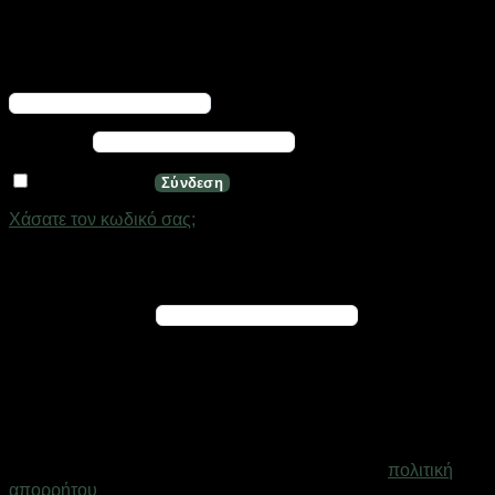
Σύνδεση
Απαιτείται
Όνομα χρήστη ή διεύθυνση email
*
Απαιτείται
Κωδικός
*
Να με θυμάσαι
Σύνδεση
Χάσατε τον κωδικό σας;
Εγγραφή
Απαιτείται
Διεύθυνση email
*
Ένας σύνδεσμος για να ορίσετε νέο κωδικό πρόσβασης θα
σταλεί στη διεύθυνση email σας
Τα προσωπικά σας δεδομένα θα χρησιμοποιηθούν για την
υποστήριξη της εμπειρίας σας σε ολόκληρο τον ιστότοπο, για
τη διαχείριση της πρόσβασης στο λογαριασμό σας και για
άλλους σκοπούς που περιγράφονται στη σελίδα
πολιτική
απορρήτου
.