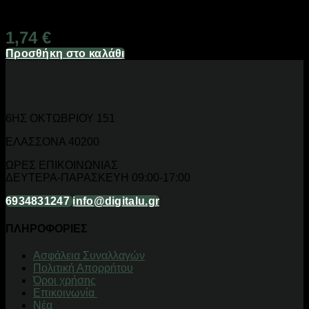
Διαθέσιμο από 1-3 ημέρες
1,74
€
Προσθήκη στο καλάθι
6ΗΣ ΟΚΤΩΒΡΙΟΥ 151
ΕΛΑΣΣΟΝΑ 40200
ΩΡΕΣ ΕΠΙΚΟΙΝΩΝΙΑΣ
ΔΕΥΤΕΡΑ-ΠΑΡΑΣΚΕΥΗ 09:00-17:00
6934831247
info@digitalu.gr
ΠΛΗΡΟΦΟΡΙΕΣ
Aσφάλεια Συναλλαγών
Πολιτική Απορρήτου
Όροι χρήσης
Επικοινωνία
Νέα