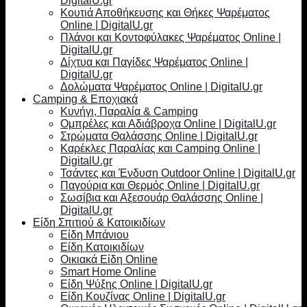
DigitalU.gr
Κουτιά Αποθήκευσης και Θήκες Ψαρέματος
Online | DigitalU.gr
Πλάνοι και Κοντοφύλακες Ψαρέματος Online |
DigitalU.gr
Δίχτυα και Παγίδες Ψαρέματος Online |
DigitalU.gr
Δολώματα Ψαρέματος Online | DigitalU.gr
Camping & Εποχιακά
Κυνήγι, Παραλία & Camping
Ομπρέλες και Αδιάβροχα Online | DigitalU.gr
Στρώματα Θαλάσσης Online | DigitalU.gr
Καρέκλες Παραλίας και Camping Online |
DigitalU.gr
Τσάντες και Ένδυση Outdoor Online | DigitalU.gr
Παγούρια και Θερμός Online | DigitalU.gr
Σωσίβια και Αξεσουάρ Θαλάσσης Online |
DigitalU.gr
Είδη Σπιτιού & Κατοικιδίων
Είδη Μπάνιου
Είδη Κατοικιδίων
Οικιακά Είδη Online
Smart Home Online
Είδη Ψύξης Online | DigitalU.gr
Είδη Κουζίνας Online | DigitalU.gr