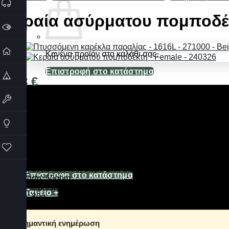
Κεραία ασύρματου πομποδέκ
Κανένα προϊόν στο καλάθι σας.
Επιστροφή στο κατάστημα
8,68
€
Καλάθι
Διαθέσιμο από 1-3 ημέρες
Χαρακτηριστικά:
Τύπος: εύκαμπτη κεραία Gooseneck
Ζώνη: Διπλή ζώνη VHF/UHF.
Συχνότητα: 136-174/400-520MHz
Κανένα προϊόν στο καλάθι σας.
Κέρδος: 5.0dBi
Οπτική αντίσταση: Λιγότερο από 1.5
Επιστροφή στο κατάστημα
Αντίσταση: 50ohm
Μήκος κεραίας: 33cm
Ταμείο
+
Βάρος: 80g
ℹ️ Σημαντική ενημέρωση