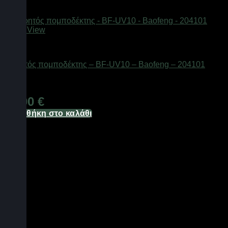
Quick View
ΕΠΟΧΙΑΚΑ - ΤΟΥΡΙΣΤΙΚΑ & HOBBY
Φορητός πομποδέκτης – BF-UV10 – Baofeng – 204101
Διαθέσιμο από 1-3 ημέρες
62,00
€
Προσθήκη στο καλάθι