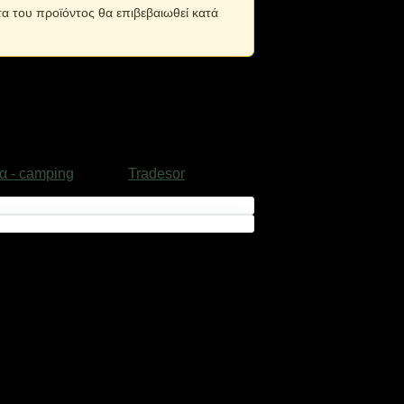
τα του προϊόντος θα επιβεβαιωθεί κατά
α - camping
Μάρκα:
Tradesor