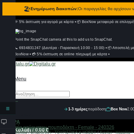
🏖️
Ενημέρωση διακοπών:
Οι παραγγελίες θα αρχίσουν
Μετάβαση
🎉 5% έκπτωση για αγορά με κάρτα
•
📦 BoxNow μεταφορά σε επιλεγμέ
στο
περιεχόμενο
Point the SnapChat camera at this to add us to SnapChat.
📞 6934831247 (Δευτέρα - Παρασκευή 10:00 - 15:00)
•
📦 Αποστολή μ
BoxNow
•
💳 5% έκπτωση σε online πληρωμή με κάρτα
•
Menu
Αναζήτηση
για:
1-3 ημέρες
παράδοση
Box Now
2.0
Σύνδεση
ΦΙΛΤΡΑ
Καλάθι /
0,00
€
Αρχική σελίδα
/
ΕΠΟΧΙΑΚΑ - ΤΟΥΡΙΣΤΙΚΑ & HOBBY
/
Κυνήγι - παραλία -