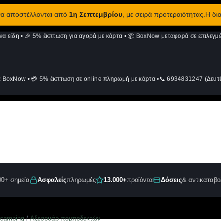
 να αποστέλλονται από
1η Σεπτεμβρίου
, με σειρά προτεραιότητας.Η δι
να είδη
•
🎉 5% έκπτωση για αγορά με κάρτα
•
📦 BoxNow μεταφορά σε επιλεγμέ
ε BoxNow
•
💳 5% έκπτωση σε online πληρωμή με κάρτα
•
📞 6934831247 (Δευτέ
00+ σημεία
Ασφαλείς
πληρωμές
13.000+
προϊόντα
Δόσεις
& αντικαταβο
 camping
/
Αξεσουάρ πομποδεκτών