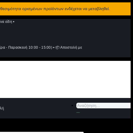
αθεσιμότητα ορισμένων προϊόντων ενδέχεται να μεταβληθεί.
να είδη
•
ρα - Παρασκευή 10:00 - 15:00)
•
📦 Αποστολή με
Αναζήτηση
λή
για: