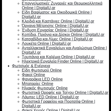
Επαγγελματικές Ζυγαριές και Θερμοκολλητικά
Online | DigitalU.gr
Είδη Βαψίματος και Οικοδομικά Online |
DigitalU.gr
Κλειδιά και Καστάνιες Online | DigitalU.gr
Όργανα Μέτρησης Online | DigitalU.gr
Ένδυση Εργασίας Online | DigitalU.gr
Κοπίδια, Πριόνια και Δίσκοι Online | DigitalU.gr
Κατσαβίδια και Λίμες Online | DigitalU.gr
Λουκέτα Online | DigitalU.gr
Ανταλλακτικά Εργαλείων και Αναλώσιμα Online |
DigitalU.gr
Τρυπάνια και Καλέμια Online | DigitalU.gr
Ηλεκτρικά Εργαλεία Finder Online | DigitalU.gr
Φωτισμός & Ενέργεια
Είδη Φωτισμού Online
Φακοί Online
Φαναράκια LED Online
Μπαταρίες Online
Ηλιακός Φωτισμός Online
Φωτιστικά Οροφής και Τοίχου Online | DigitalU.gr
Λάμπες LED Online | DigitalU.gr
Φωτιστικά Γραφείου και Πορτατίφ Online |
DigitalU.gr
Φακοί Χειρός Online | DigitalU.gr