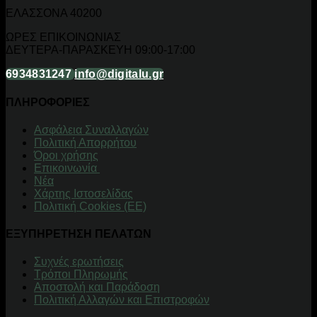
ΕΛΑΣΣΟΝΑ 40200
ΩΡΕΣ ΕΠΙΚΟΙΝΩΝΙΑΣ
ΔΕΥΤΕΡΑ-ΠΑΡΑΣΚΕΥΗ 09:00-17:00
6934831247
info@digitalu.gr
ΠΛΗΡΟΦΟΡΙΕΣ
Aσφάλεια Συναλλαγών
Πολιτική Απορρήτου
Όροι χρήσης
Επικοινωνία
Νέα
Χάρτης Ιστοσελίδας
Πολιτική Cookies (ΕΕ)
ΕΞΥΠΗΡΕΤΗΣΗ ΠΕΛΑΤΩΝ
Συχνές ερωτήσεις
Τρόποι Πληρωμής
Αποστολή και Παράδοση
Πολιτική Αλλαγών και Επιστροφών