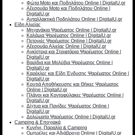
Φώτα Moto και Ποδηλάτου Online | DigitalU.gr
Αξεσουάρ Moto και Ποδηλάτου Online |
DigitalU.gr
Ανταλλακτικά Ποδηλάτου Online | DigitalU.gr
Είδη Αλιείας
Μηχανάκια Ψαρέματος Online | DigitalU.gr
Καλάμια Ψαρέματος Online | DigitalU.gr
Πετονιές Ψαρέματος Online | DigitalU.gr
Αξεσουάρ Αλιείας Online | DigitalU.gr
Αγκίστρια και Στριφτάρια Ψαρέματος Online |
DigitalU.gr
Βαρίδια και Μολύβια Ψαρέματος Online |
DigitalU.gr
Καρέκλες και Είδη Ένδυσης Ψαρέματος Online |
DigitalU.gr
Κουτιά Αποθήκευσης και Θήκες Ψαρέματος
Online | DigitalU.gr
Πλάνοι και Κοντοφύλακες Ψαρέματος Online |
DigitalU.gr
Δίχτυα και Παγίδες Ψαρέματος Online |
DigitalU.gr
Δολώματα Ψαρέματος Online | DigitalU.gr
Camping & Εποχιακά
Κυνήγι, Παραλία & Camping
Ομπρέλες και Αδιάβροχα Online | DigitalU.gr