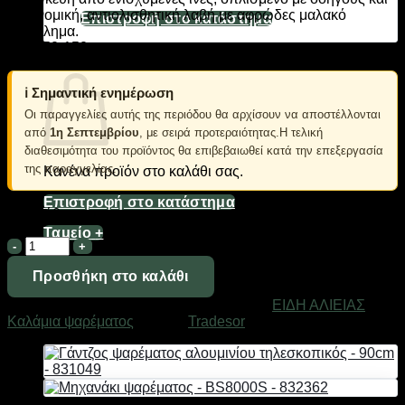
εργονομική, αντιολισθητική λαβή με αφρώδες μαλακό
Επιστροφή στο κατάστημα
περίβλημα.
C.W: 50-150g.
Καλάθι
ℹ️ Σημαντική ενημέρωση
Οι παραγγελίες αυτής της περιόδου θα αρχίσουν να αποστέλλονται
από
1η Σεπτεμβρίου
, με σειρά προτεραιότητας.Η τελική
διαθεσιμότητα του προϊόντος θα επιβεβαιωθεί κατά την επεξεργασία
της παραγγελίας.
Κανένα προϊόν στο καλάθι σας.
Επιστροφή στο κατάστημα
Σε απόθεμα
Ταμείο
+
Καλάμι
ψαρέματος
-
Προσθήκη στο καλάθι
Τηλεσκοπικό
Κωδικός προϊόντος:
832259
Κατηγορίες:
ΕΙΔΗ ΑΛΙΕΙΑΣ
,
-
Καλάμια ψαρέματος
Μάρκα:
Tradesor
4.5m
-
832259
ποσότητα