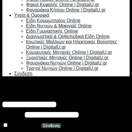
Φακοί Κεφαλής Online | DigitalU.gr
Φαναράκια Κήπου Online | DigitalU.gr
Υγεία & Ομορφιά
Είδη Κομμωτηρίου Online
Είδη Νυχιών & Μακιγιάζ Online
Είδη Γυμναστικής Online
Διαγνωστικά & Ορθοπεδικά Είδη Online
Ισιωτικές Μαλλιών και Ηλεκτρικές Βούρτσες
Online | DigitalU.gr
Κουρευτικές Μηχανές Online | DigitalU.gr
Ξυριστικές Μηχανές Online | DigitalU.gr
Φουρνάκια Νυχιών Online | DigitalU.gr
Τροχοί Νυχιών Online | DigitalU.gr
Σύνδεση
Σύνδεση
Απαιτείται
Όνομα χρήστη ή διεύθυνση email
*
Απαιτείται
Κωδικός
*
Να με θυμάσαι
Σύνδεση