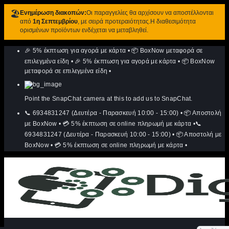
🏖️
Ενημέρωση διακοπών:
Οι παραγγελίες θα αρχίσουν να αποστέλλονται
από
1η Σεπτεμβρίου
, με σειρά προτεραιότητας.Η διαθεσιμότητα
ορισμένων προϊόντων ενδέχεται να μεταβληθεί.
Μετάβαση
🎉 5% έκπτωση για αγορά με κάρτα
•
📦 BoxNow μεταφορά σε
στο
περιεχόμενο
επιλεγμένα είδη
•
🎉 5% έκπτωση για αγορά με κάρτα
•
📦 BoxNow
μεταφορά σε επιλεγμένα είδη
•
Point the SnapChat camera at this to add us to SnapChat.
📞 6934831247 (Δευτέρα - Παρασκευή 10:00 - 15:00)
•
📦 Αποστολή
με BoxNow
•
💳 5% έκπτωση σε online πληρωμή με κάρτα
•
📞
6934831247 (Δευτέρα - Παρασκευή 10:00 - 15:00)
•
📦 Αποστολή με
BoxNow
•
💳 5% έκπτωση σε online πληρωμή με κάρτα
•