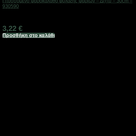
Πτυσσόμενο ψαροκάλαθο φύλαξης ψαριών – Δίχτυ – 30cm –
930590
Διαθέσιμο από 1-3 ημέρες
3,22
€
Προσθήκη στο καλάθι