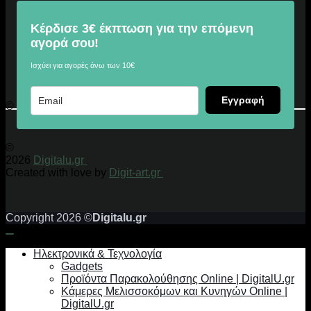
Κέρδισε 3€ έκπτωση για την επόμενη
αγορά σου!
Ισχύει για αγορές άνω των 10€
Εγγραφή
© 2026 Digitalu.gr
©
2026
Digitalu.gr
Created with love by
Digit-art.gr
Copyright 2026 ©
Digitalu.gr
Ηλεκτρονικά & Τεχνολογία
Gadgets
Προϊόντα Παρακολούθησης Online | DigitalU.gr
Κάμερες Μελισσοκόμων και Κυνηγών Online |
DigitalU.gr