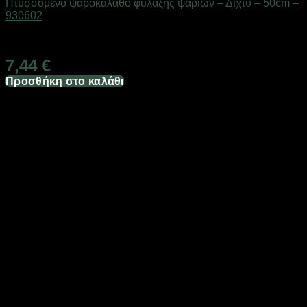
Πτυσσόμενο ψαροκάλαθο φύλαξης ψαριών – Δίχτυ – 50cm –
930602
Διαθέσιμο από 1-3 ημέρες
7,44
€
Προσθήκη στο καλάθι