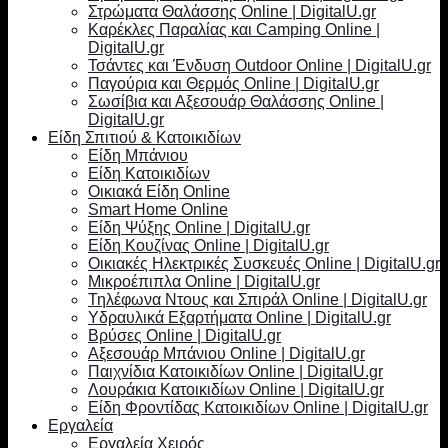
Στρώματα Θαλάσσης Online | DigitalU.gr
Καρέκλες Παραλίας και Camping Online |
DigitalU.gr
Τσάντες και Ένδυση Outdoor Online | DigitalU.gr
Παγούρια και Θερμός Online | DigitalU.gr
Σωσίβια και Αξεσουάρ Θαλάσσης Online |
DigitalU.gr
Είδη Σπιτιού & Κατοικιδίων
Είδη Μπάνιου
Είδη Κατοικιδίων
Οικιακά Είδη Online
Smart Home Online
Είδη Ψύξης Online | DigitalU.gr
Είδη Κουζίνας Online | DigitalU.gr
Οικιακές Ηλεκτρικές Συσκευές Online | DigitalU.gr
Μικροέπιπλα Online | DigitalU.gr
Τηλέφωνα Ντους και Σπιράλ Online | DigitalU.gr
Υδραυλικά Εξαρτήματα Online | DigitalU.gr
Βρύσες Online | DigitalU.gr
Αξεσουάρ Μπάνιου Online | DigitalU.gr
Παιχνίδια Κατοικιδίων Online | DigitalU.gr
Λουράκια Κατοικιδίων Online | DigitalU.gr
Είδη Φροντίδας Κατοικιδίων Online | DigitalU.gr
Εργαλεία
Εργαλεία Χειρός