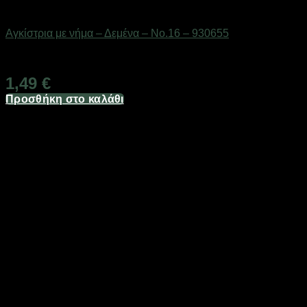
Αγκίστρια & στριφτάρια
Αγκίστρια με νήμα – Δεμένα – No.16 – 930655
Διαθέσιμο από 1-3 ημέρες
1,49
€
Προσθήκη στο καλάθι