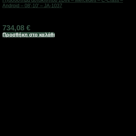
Ηχοσύστημα αυτοκινήτου 2DIN – Mercedes – C-Class –
Android – 08′-10′ – JA-1037
Διαθέσιμο από 1-3 ημέρες
734,08
€
Προσθήκη στο καλάθι