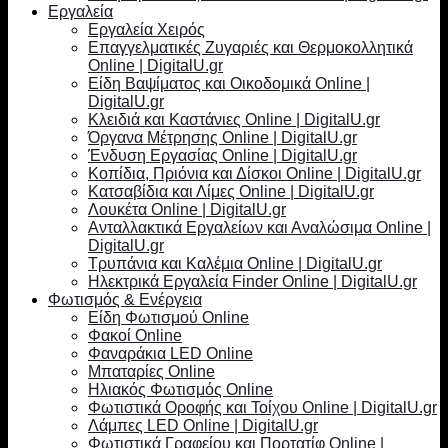
Εργαλεία
Εργαλεία Χειρός
Επαγγελματικές Ζυγαριές και Θερμοκολλητικά
Online | DigitalU.gr
Είδη Βαψίματος και Οικοδομικά Online |
DigitalU.gr
Κλειδιά και Καστάνιες Online | DigitalU.gr
Όργανα Μέτρησης Online | DigitalU.gr
Ένδυση Εργασίας Online | DigitalU.gr
Κοπίδια, Πριόνια και Δίσκοι Online | DigitalU.gr
Κατσαβίδια και Λίμες Online | DigitalU.gr
Λουκέτα Online | DigitalU.gr
Ανταλλακτικά Εργαλείων και Αναλώσιμα Online |
DigitalU.gr
Τρυπάνια και Καλέμια Online | DigitalU.gr
Ηλεκτρικά Εργαλεία Finder Online | DigitalU.gr
Φωτισμός & Ενέργεια
Είδη Φωτισμού Online
Φακοί Online
Φαναράκια LED Online
Μπαταρίες Online
Ηλιακός Φωτισμός Online
Φωτιστικά Οροφής και Τοίχου Online | DigitalU.gr
Λάμπες LED Online | DigitalU.gr
Φωτιστικά Γραφείου και Πορτατίφ Online |