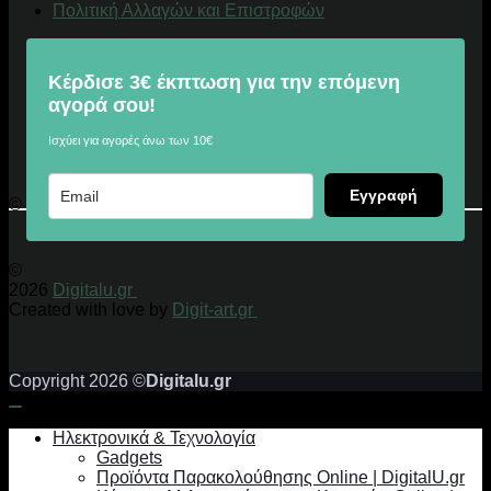
Πολιτική Αλλαγών και Επιστροφών
Κέρδισε 3€ έκπτωση για την επόμενη
αγορά σου!
Ισχύει για αγορές άνω των 10€
Εγγραφή
© 2026 Digitalu.gr
©
2026
Digitalu.gr
Created with love by
Digit-art.gr
Copyright 2026 ©
Digitalu.gr
Ηλεκτρονικά & Τεχνολογία
Gadgets
Προϊόντα Παρακολούθησης Online | DigitalU.gr