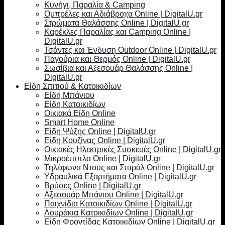
Κυνήγι, Παραλία & Camping
Ομπρέλες και Αδιάβροχα Online | DigitalU.gr
Στρώματα Θαλάσσης Online | DigitalU.gr
Καρέκλες Παραλίας και Camping Online |
DigitalU.gr
Τσάντες και Ένδυση Outdoor Online | DigitalU.gr
Παγούρια και Θερμός Online | DigitalU.gr
Σωσίβια και Αξεσουάρ Θαλάσσης Online |
DigitalU.gr
Είδη Σπιτιού & Κατοικιδίων
Είδη Μπάνιου
Είδη Κατοικιδίων
Οικιακά Είδη Online
Smart Home Online
Είδη Ψύξης Online | DigitalU.gr
Είδη Κουζίνας Online | DigitalU.gr
Οικιακές Ηλεκτρικές Συσκευές Online | DigitalU.gr
Μικροέπιπλα Online | DigitalU.gr
Τηλέφωνα Ντους και Σπιράλ Online | DigitalU.gr
Υδραυλικά Εξαρτήματα Online | DigitalU.gr
Βρύσες Online | DigitalU.gr
Αξεσουάρ Μπάνιου Online | DigitalU.gr
Παιχνίδια Κατοικιδίων Online | DigitalU.gr
Λουράκια Κατοικιδίων Online | DigitalU.gr
Είδη Φροντίδας Κατοικιδίων Online | DigitalU.gr