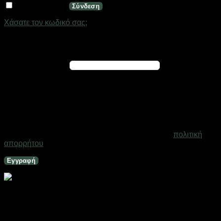
Να με θυμάσαι
Σύνδεση
Χάσατε τον κωδικό σας;
Εγγραφή
Απαιτείται
Διεύθυνση email
*
Ένας σύνδεσμος για να ορίσετε νέο κωδικό πρόσβασης θα
σταλεί στη διεύθυνση email σας
Τα προσωπικά σας δεδομένα θα χρησιμοποιηθούν για την
υποστήριξη της εμπειρίας σας σε ολόκληρο τον ιστότοπο, για
τη διαχείριση της πρόσβασης στο λογαριασμό σας και για
άλλους σκοπούς που περιγράφονται στη σελίδα
πολιτική
απορρήτου
.
Εγγραφή
Κάλυμμα χειρολαβής ποδηλάτου – Grip – S29-302 –
650721 – Pink
Εξαντλημένο