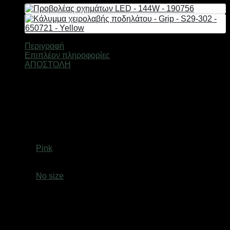
Περιγραφή
Επιπλέον πληροφορίες
ΑΠΟΣΤΟΛΗ
Κάλυμμα χειρολαβής ποδηλάτου Grip από ελαστικό,
ανθεκτικό καουτσούκ, με εργονομική αντιολισθητική
επιφάνεια.
Μήκος: 13cm.
Βάρος
0,6 κ.
Χρώμα
Pink
size
No size
Ελτά courier πόρτα πόρτα 3,50€ (έως 2 kg)Easy mail 3.20€
(έως 2 kg)Box now 2€ ανεξαρτήτου μεγέθους( δεν
αποστέλλονται παραγγελίες με όγκο συσκευασίας
μεγαλύτερο από: (Υ: 36 cm, Β: 45 cm, Μ: 60 cm)Τα προϊόντα