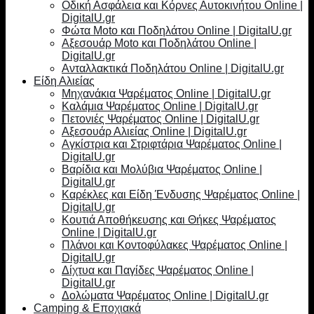
Οδική Ασφάλεια και Κόρνες Αυτοκινήτου Online |
DigitalU.gr
Φώτα Moto και Ποδηλάτου Online | DigitalU.gr
Αξεσουάρ Moto και Ποδηλάτου Online |
DigitalU.gr
Ανταλλακτικά Ποδηλάτου Online | DigitalU.gr
Είδη Αλιείας
Μηχανάκια Ψαρέματος Online | DigitalU.gr
Καλάμια Ψαρέματος Online | DigitalU.gr
Πετονιές Ψαρέματος Online | DigitalU.gr
Αξεσουάρ Αλιείας Online | DigitalU.gr
Αγκίστρια και Στριφτάρια Ψαρέματος Online |
DigitalU.gr
Βαρίδια και Μολύβια Ψαρέματος Online |
DigitalU.gr
Καρέκλες και Είδη Ένδυσης Ψαρέματος Online |
DigitalU.gr
Κουτιά Αποθήκευσης και Θήκες Ψαρέματος
Online | DigitalU.gr
Πλάνοι και Κοντοφύλακες Ψαρέματος Online |
DigitalU.gr
Δίχτυα και Παγίδες Ψαρέματος Online |
DigitalU.gr
Δολώματα Ψαρέματος Online | DigitalU.gr
Camping & Εποχιακά