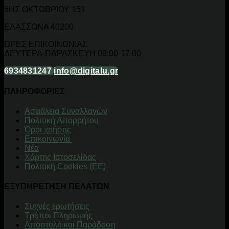
6ΗΣ ΟΚΤΩΒΡΙΟΥ 151
ΕΛΑΣΣΟΝΑ 40200
ΩΡΕΣ ΕΠΙΚΟΙΝΩΝΙΑΣ
ΔΕΥΤΕΡΑ-ΠΑΡΑΣΚΕΥΗ 09:00-17:00
6934831247
info@digitalu.gr
ΠΛΗΡΟΦΟΡΙΕΣ
Aσφάλεια Συναλλαγών
Πολιτική Απορρήτου
Όροι χρήσης
Επικοινωνία
Νέα
Χάρτης Ιστοσελίδας
Πολιτική Cookies (ΕΕ)
ΕΞΥΠΗΡΕΤΗΣΗ ΠΕΛΑΤΩΝ
Συχνές ερωτήσεις
Τρόποι Πληρωμής
Αποστολή και Παράδοση