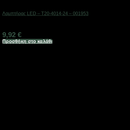
AUTO-MOTO-BIKE
Λαμπτήρας LED – T20-4014-24 – 001953
Διαθέσιμο από 1-3 ημέρες
9,92
€
Προσθήκη στο καλάθι