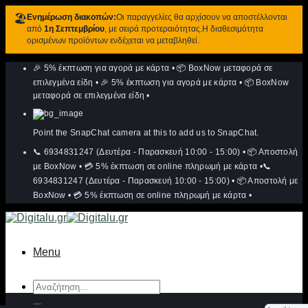
🏖️
Ενημέρωση διακοπών:
Οι παραγγελίες θα αρχίσουν να αποστέλλονται
από
1η Σεπτεμβρίου
, με σειρά προτεραιότητας.Η διαθεσιμότητα
ορισμένων προϊόντων ενδέχεται να μεταβληθεί.
Μετάβαση
🎉 5% έκπτωση για αγορά με κάρτα
•
📦 BoxNow μεταφορά σε
στο
περιεχόμενο
επιλεγμένα είδη
•
🎉 5% έκπτωση για αγορά με κάρτα
•
📦 BoxNow
μεταφορά σε επιλεγμένα είδη
•
Point the SnapChat camera at this to add us to SnapChat.
📞 6934831247 (Δευτέρα - Παρασκευή 10:00 - 15:00)
•
📦 Αποστολή
με BoxNow
•
💳 5% έκπτωση σε online πληρωμή με κάρτα
•
📞
6934831247 (Δευτέρα - Παρασκευή 10:00 - 15:00)
•
📦 Αποστολή με
BoxNow
•
💳 5% έκπτωση σε online πληρωμή με κάρτα
•
Menu
Αναζήτηση
για: