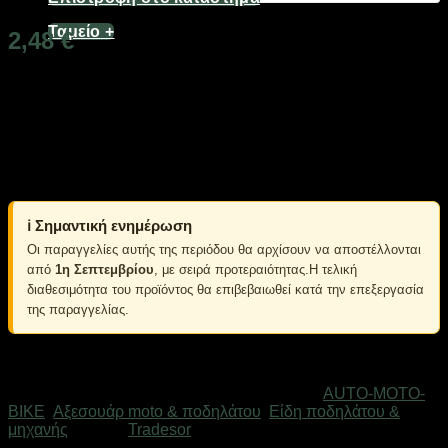
Ταμείο
+
2,48
€
Διαθέσιμο από 1-3 ημέρες
Κάλυμμα χειρολαβής ποδηλάτου Grip από ελαστικό,
ανθεκτικό καουτσούκ, με εργονομική αντιολισθητική
επιφάνεια.
Μήκος: 13cm.
ℹ️ Σημαντική ενημέρωση
Οι παραγγελίες αυτής της περιόδου θα αρχίσουν να αποστέλλονται
από
1η Σεπτεμβρίου
, με σειρά προτεραιότητας.Η τελική
διαθεσιμότητα του προϊόντος θα επιβεβαιωθεί κατά την επεξεργασία
της παραγγελίας.
Εξαντλημένο
Κωδικός προϊόντος:
650721_pi
Κατηγορίες:
AUTO-MOTO-
BIKE
,
Αξεσουάρ moto & ποδηλάτου
,
Είδη ποδηλάτου &
μηχανής
Μάρκα:
Tradesor