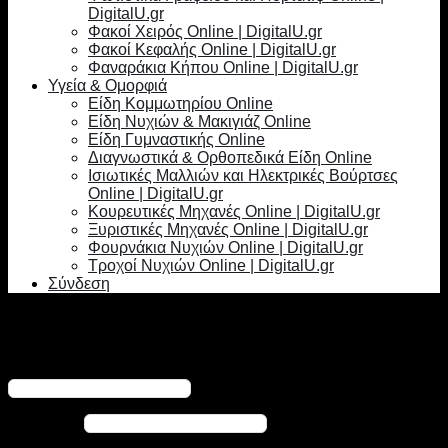
DigitalU.gr
Φακοί Χειρός Online | DigitalU.gr
Φακοί Κεφαλής Online | DigitalU.gr
Φαναράκια Κήπου Online | DigitalU.gr
Υγεία & Ομορφιά
Είδη Κομμωτηρίου Online
Είδη Νυχιών & Μακιγιάζ Online
Είδη Γυμναστικής Online
Διαγνωστικά & Ορθοπεδικά Είδη Online
Ισιωτικές Μαλλιών και Ηλεκτρικές Βούρτσες
Online | DigitalU.gr
Κουρευτικές Μηχανές Online | DigitalU.gr
Ξυριστικές Μηχανές Online | DigitalU.gr
Φουρνάκια Νυχιών Online | DigitalU.gr
Τροχοί Νυχιών Online | DigitalU.gr
Σύνδεση
Σύνδεση
Απαιτείται
Όνομα χρήστη ή διεύθυνση email
*
Απαιτείται
Κωδικός
*