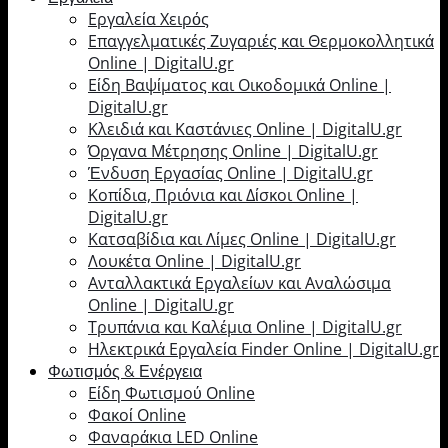
Εργαλεία Χειρός
Επαγγελματικές Ζυγαριές και Θερμοκολλητικά
Online | DigitalU.gr
Είδη Βαψίματος και Οικοδομικά Online |
DigitalU.gr
Κλειδιά και Καστάνιες Online | DigitalU.gr
Όργανα Μέτρησης Online | DigitalU.gr
Ένδυση Εργασίας Online | DigitalU.gr
Κοπίδια, Πριόνια και Δίσκοι Online |
DigitalU.gr
Κατσαβίδια και Λίμες Online | DigitalU.gr
Λουκέτα Online | DigitalU.gr
Ανταλλακτικά Εργαλείων και Αναλώσιμα
Online | DigitalU.gr
Τρυπάνια και Καλέμια Online | DigitalU.gr
Ηλεκτρικά Εργαλεία Finder Online | DigitalU.gr
Φωτισμός & Ενέργεια
Είδη Φωτισμού Online
Φακοί Online
Φαναράκια LED Online