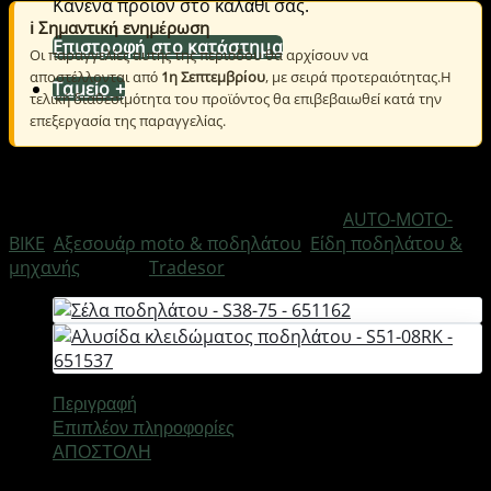
Κανένα προϊόν στο καλάθι σας.
ℹ️ Σημαντική ενημέρωση
Επιστροφή στο κατάστημα
Οι παραγγελίες αυτής της περιόδου θα αρχίσουν να
αποστέλλονται από
1η Σεπτεμβρίου
, με σειρά προτεραιότητας.Η
Ταμείο
+
τελική διαθεσιμότητα του προϊόντος θα επιβεβαιωθεί κατά την
επεξεργασία της παραγγελίας.
Εξαντλημένο
Κωδικός προϊόντος:
651179
Κατηγορίες:
AUTO-MOTO-
BIKE
,
Αξεσουάρ moto & ποδηλάτου
,
Είδη ποδηλάτου &
μηχανής
Μάρκα:
Tradesor
Περιγραφή
Επιπλέον πληροφορίες
ΑΠΟΣΤΟΛΗ