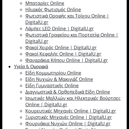
Μπαταρίες Online
Ηλιακός Φωτισμός Online
Φωτιστικά Οροφής και Τοίχου Online |
DigitalU.gr
Λάμπες LED Online | DigitalU.gr
Φωτιστικά Γραφείου και Πορτατίφ Online |
DigitalU.gr
Φακοί Χειρός Online | DigitalU.gr
Φακοί Κεφαλής Online | DigitalU.gr
Φαναράκια Κήπου Online | DigitalU.gr
Υγεία & Ομορφιά
Είδη Κομμωτηρίου Online
Είδη Νυχιών & Μακιγιάζ Online
Είδη Γυμναστικής Online
Διαγνωστικά & Ορθοπεδικά Είδη Online
Ισιωτικές Μαλλιών και Ηλεκτρικές Βούρτσες
Online | DigitalU.gr
Κουρευτικές Μηχανές Online | DigitalU.gr
Ξυριστικές Μηχανές Online | DigitalU.gr
Φουρνάκια Νυχιών Online | DigitalU.gr