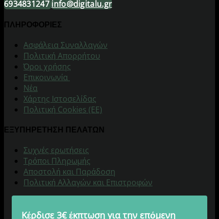
6934831247
info@digitalu.gr
ΠΛΗΡΟΦΟΡΙΕΣ
Aσφάλεια Συναλλαγών
Πολιτική Απορρήτου
Όροι χρήσης
Επικοινωνία
Νέα
Χάρτης Ιστοσελίδας
Πολιτική Cookies (ΕΕ)
ΕΞΥΠΗΡΕΤΗΣΗ ΠΕΛΑΤΩΝ
Συχνές ερωτήσεις
Τρόποι Πληρωμής
Αποστολή και Παράδοση
Πολιτική Αλλαγών και Επιστροφών
Κέρδισε 3€ έκπτωση για την επόμενη