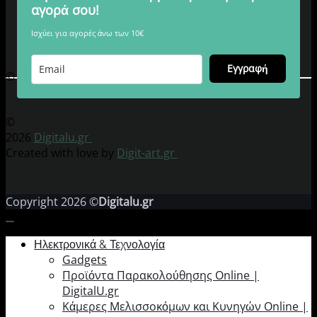
αγορά σου!
Ισχύει για αγορές άνω των 10€
Εγγραφή
© 2026 Digitalu.gr
©
2026
Digitalu.gr
Created with love by
Digit-art.gr
Copyright 2026 ©
Digitalu.gr
Ηλεκτρονικά & Τεχνολογία
Gadgets
Προϊόντα Παρακολούθησης Online |
DigitalU.gr
Κάμερες Μελισσοκόμων και Κυνηγών Online |