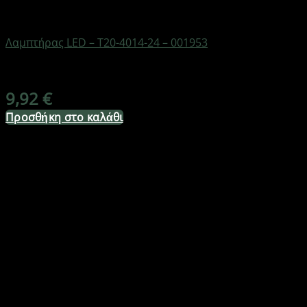
AUTO-MOTO-BIKE
Λαμπτήρας LED – T20-4014-24 – 001953
Διαθέσιμο από 1-3 ημέρες
9,92
€
Προσθήκη στο καλάθι