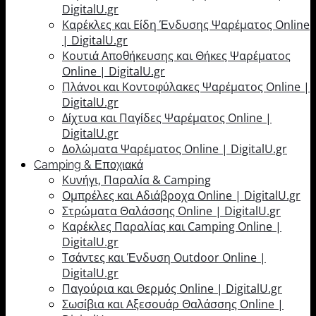
DigitalU.gr
Καρέκλες και Είδη Ένδυσης Ψαρέματος Online
| DigitalU.gr
Κουτιά Αποθήκευσης και Θήκες Ψαρέματος
Online | DigitalU.gr
Πλάνοι και Κοντοφύλακες Ψαρέματος Online |
DigitalU.gr
Δίχτυα και Παγίδες Ψαρέματος Online |
DigitalU.gr
Δολώματα Ψαρέματος Online | DigitalU.gr
Camping & Εποχιακά
Κυνήγι, Παραλία & Camping
Ομπρέλες και Αδιάβροχα Online | DigitalU.gr
Στρώματα Θαλάσσης Online | DigitalU.gr
Καρέκλες Παραλίας και Camping Online |
DigitalU.gr
Τσάντες και Ένδυση Outdoor Online |
DigitalU.gr
Παγούρια και Θερμός Online | DigitalU.gr
Σωσίβια και Αξεσουάρ Θαλάσσης Online |