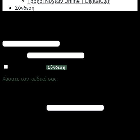
Τροχοί Νυχιών Online | DigitalU.gr
Σύνδεση
Σύνδεση
Απαιτείται
Όνομα χρήστη ή διεύθυνση email
*
Απαιτείται
Κωδικός
*
Να με θυμάσαι
Σύνδεση
Χάσατε τον κωδικό σας;
Εγγραφή
Απαιτείται
Διεύθυνση email
*
Ένας σύνδεσμος για να ορίσετε νέο κωδικό πρόσβασης
θα σταλεί στη διεύθυνση email σας
Τα προσωπικά σας δεδομένα θα χρησιμοποιηθούν για