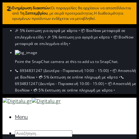
🏖️
Ενημέρωση διακοπών:
Οι παραγγελίες θα αρχίσουν να αποστέλλονται
από
1η Σεπτεμβρίου
, με σειρά προτεραιότητας.Η διαθεσιμότητα
ορισμένων προϊόντων ενδέχεται να μεταβληθεί.
Μετάβαση
🎉 5% έκπτωση για αγορά με κάρτα
•
📦 BoxNow μεταφορά σε
στο
επιλεγμένα είδη
•
🎉 5% έκπτωση για αγορά με κάρτα
•
📦 BoxNow
περιεχόμενο
μεταφορά σε επιλεγμένα είδη
•
Point the SnapChat camera at this to add us to SnapChat.
📞 6934831247 (Δευτέρα - Παρασκευή 10:00 - 15:00)
•
📦 Αποστολή
με BoxNow
•
💳 5% έκπτωση σε online πληρωμή με κάρτα
•
📞
6934831247 (Δευτέρα - Παρασκευή 10:00 - 15:00)
•
📦 Αποστολή με
BoxNow
•
💳 5% έκπτωση σε online πληρωμή με κάρτα
•
Menu
Αναζήτηση