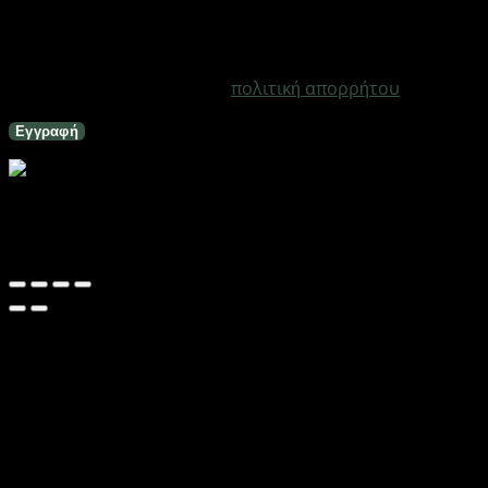
την υποστήριξη της εμπειρίας σας σε ολόκληρο τον
ιστότοπο, για τη διαχείριση της πρόσβασης στο
λογαριασμό σας και για άλλους σκοπούς που
περιγράφονται στη σελίδα
πολιτική απορρήτου
.
Εγγραφή
Κάθισμα ποδηλάτου όπισθεν – S38-81 – 651179
Εξαντλημένο