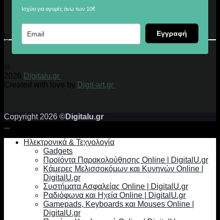
Ισχύει για αγορές άνω των 10€
Εγγραφή
© 2026 Digitalu.gr
©
2026
Digitalu.gr
Created with love by
Digit-art.gr
Copyright 2026 ©
Digitalu.gr
Ηλεκτρονικά & Τεχνολογία
Gadgets
Προϊόντα Παρακολούθησης Online | DigitalU.gr
Κάμερες Μελισσοκόμων και Κυνηγών Online |
DigitalU.gr
Συστήματα Ασφαλείας Online | DigitalU.gr
Ραδιόφωνα και Ηχεία Online | DigitalU.gr
Gamepads, Keyboards και Mouses Online |
DigitalU.gr