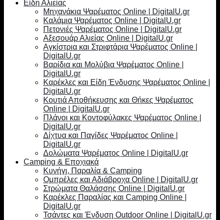
Είδη Αλιείας
Μηχανάκια Ψαρέματος Online | DigitalU.gr
Καλάμια Ψαρέματος Online | DigitalU.gr
Πετονιές Ψαρέματος Online | DigitalU.gr
Αξεσουάρ Αλιείας Online | DigitalU.gr
Αγκίστρια και Στριφτάρια Ψαρέματος Online |
DigitalU.gr
Βαρίδια και Μολύβια Ψαρέματος Online |
DigitalU.gr
Καρέκλες και Είδη Ένδυσης Ψαρέματος Online |
DigitalU.gr
Κουτιά Αποθήκευσης και Θήκες Ψαρέματος
Online | DigitalU.gr
Πλάνοι και Κοντοφύλακες Ψαρέματος Online |
DigitalU.gr
Δίχτυα και Παγίδες Ψαρέματος Online |
DigitalU.gr
Δολώματα Ψαρέματος Online | DigitalU.gr
Camping & Εποχιακά
Κυνήγι, Παραλία & Camping
Ομπρέλες και Αδιάβροχα Online | DigitalU.gr
Στρώματα Θαλάσσης Online | DigitalU.gr
Καρέκλες Παραλίας και Camping Online |
DigitalU.gr
Τσάντες και Ένδυση Outdoor Online | DigitalU.gr