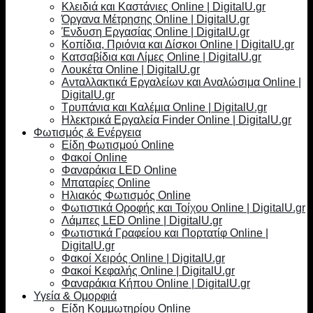
Κλειδιά και Καστάνιες Online | DigitalU.gr
Όργανα Μέτρησης Online | DigitalU.gr
Ένδυση Εργασίας Online | DigitalU.gr
Κοπίδια, Πριόνια και Δίσκοι Online | DigitalU.gr
Κατσαβίδια και Λίμες Online | DigitalU.gr
Λουκέτα Online | DigitalU.gr
Ανταλλακτικά Εργαλείων και Αναλώσιμα Online |
DigitalU.gr
Τρυπάνια και Καλέμια Online | DigitalU.gr
Ηλεκτρικά Εργαλεία Finder Online | DigitalU.gr
Φωτισμός & Ενέργεια
Είδη Φωτισμού Online
Φακοί Online
Φαναράκια LED Online
Μπαταρίες Online
Ηλιακός Φωτισμός Online
Φωτιστικά Οροφής και Τοίχου Online | DigitalU.gr
Λάμπες LED Online | DigitalU.gr
Φωτιστικά Γραφείου και Πορτατίφ Online |
DigitalU.gr
Φακοί Χειρός Online | DigitalU.gr
Φακοί Κεφαλής Online | DigitalU.gr
Φαναράκια Κήπου Online | DigitalU.gr
Υγεία & Ομορφιά
Είδη Κομμωτηρίου Online