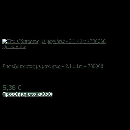
Quick View
Είδη γραφείου & αριθμομηχανές
Σίτα εξώπορτας με μαγνήτες – 2.1 x 1m – 788068
Διαθέσιμο από 1-3 ημέρες
5,36
€
Προσθήκη στο καλάθι