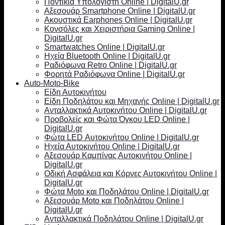
Ποντίκια Υπολογιστή Online | DigitalU.gr
Αξεσουάρ Smartphone Online | DigitalU.gr
Ακουστικά Earphones Online | DigitalU.gr
Κονσόλες και Χειριστήρια Gaming Online |
DigitalU.gr
Smartwatches Online | DigitalU.gr
Ηχεία Bluetooth Online | DigitalU.gr
Ραδιόφωνα Retro Online | DigitalU.gr
Φορητά Ραδιόφωνα Online | DigitalU.gr
Auto-Moto-Bike
Είδη Αυτοκινήτου
Είδη Ποδηλάτου και Μηχανής Online | DigitalU.gr
Ανταλλακτικά Αυτοκινήτου Online | DigitalU.gr
Προβολείς και Φώτα Όγκου LED Online |
DigitalU.gr
Φώτα LED Αυτοκινήτου Online | DigitalU.gr
Ηχεία Αυτοκινήτου Online | DigitalU.gr
Αξεσουάρ Καμπίνας Αυτοκινήτου Online |
DigitalU.gr
Οδική Ασφάλεια και Κόρνες Αυτοκινήτου Online |
DigitalU.gr
Φώτα Moto και Ποδηλάτου Online | DigitalU.gr
Αξεσουάρ Moto και Ποδηλάτου Online |
DigitalU.gr
Ανταλλακτικά Ποδηλάτου Online | DigitalU.gr