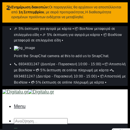
🏖️
Ενημέρωση διακοπών:
Οι παραγγελίες θα αρχίσουν να αποστέλλονται
από
1η Σεπτεμβρίου
, με σειρά προτεραιότητας.Η διαθεσιμότητα
ορισμένων προϊόντων ενδέχεται να μεταβληθεί.
Μετάβαση
🎉 5% έκπτωση για αγορά με κάρτα
•
📦 BoxNow μεταφορά σε
στο
περιεχόμενο
επιλεγμένα είδη
•
🎉 5% έκπτωση για αγορά με κάρτα
•
📦 BoxNow
μεταφορά σε επιλεγμένα είδη
•
Point the SnapChat camera at this to add us to SnapChat.
📞 6934831247 (Δευτέρα - Παρασκευή 10:00 - 15:00)
•
📦 Αποστολή
με BoxNow
•
💳 5% έκπτωση σε online πληρωμή με κάρτα
•
📞
6934831247 (Δευτέρα - Παρασκευή 10:00 - 15:00)
•
📦 Αποστολή με
BoxNow
•
💳 5% έκπτωση σε online πληρωμή με κάρτα
•
Menu
Αναζήτηση
για: