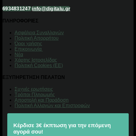
6934831247
info@digitalu.gr
ΠΛΗΡΟΦΟΡΙΕΣ
Aσφάλεια Συναλλαγών
Πολιτική Απορρήτου
Όροι χρήσης
Επικοινωνία
Νέα
Χάρτης Ιστοσελίδας
Πολιτική Cookies (ΕΕ)
ΕΞΥΠΗΡΕΤΗΣΗ ΠΕΛΑΤΩΝ
Συχνές ερωτήσεις
Τρόποι Πληρωμής
Αποστολή και Παράδοση
Πολιτική Αλλαγών και Επιστροφών
Κέρδισε 3€ έκπτωση για την επόμενη
αγορά σου!