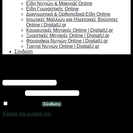
Είδη Νυχιών & Μακιγιάζ Online
Είδη Γυμναστικής Online
Διαγνωστικά & Ορθοπεδικά Είδη Online
Ισιωτικές Μαλλιών και Ηλεκτρικές Βούρτσες
Online | DigitalU.gr
Κουρευτικές Μηχανές Online | DigitalU.gr
Ξυριστικές Μηχανές Online | DigitalU.gr
Φουρνάκια Νυχιών Online | DigitalU.gr
Τροχοί Νυχιών Online | DigitalU.gr
Σύνδεση
Σύνδεση
Απαιτείται
Όνομα χρήστη ή διεύθυνση email
*
Απαιτείται
Κωδικός
*
Να με θυμάσαι
Σύνδεση
Χάσατε τον κωδικό σας;
Εγγραφή