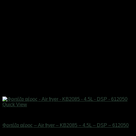
Quick View
Οικιακά είδη
Φριτέζα αέρος – Air fryer – KB2085 – 4.5L – DSP – 612050
Διαθέσιμο από 1-3 ημέρες