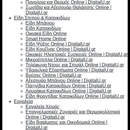
Παγούρια και Θερμός Online | DigitalU.gr
Σωσίβια και Αξεσουάρ Θαλάσσης Online |
DigitalU.gr
Είδη Σπιτιού & Κατοικιδίων
Είδη Μπάνιου
Είδη Κατοικιδίων
Οικιακά Είδη Online
Smart Home Online
Είδη Ψύξης Online | DigitalU.gr
Είδη Κουζίνας Online | DigitalU.gr
Οικιακές Ηλεκτρικές Συσκευές Online | DigitalU.gr
Μικροέπιπλα Online | DigitalU.gr
Τηλέφωνα Ντους και Σπιράλ Online | DigitalU.gr
Υδραυλικά Εξαρτήματα Online | DigitalU.gr
Βρύσες Online | DigitalU.gr
Αξεσουάρ Μπάνιου Online | DigitalU.gr
Παιχνίδια Κατοικιδίων Online | DigitalU.gr
Λουράκια Κατοικιδίων Online | DigitalU.gr
Είδη Φροντίδας Κατοικιδίων Online | DigitalU.gr
Εργαλεία
Εργαλεία Χειρός
Επαγγελματικές Ζυγαριές και Θερμοκολλητικά
Online | DigitalU.gr
Είδη Βαψίματος και Οικοδομικά Online |
DigitalU.gr