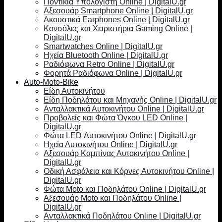
Ποντίκια Υπολογιστή Online | DigitalU.gr
Αξεσουάρ Smartphone Online | DigitalU.gr
Ακουστικά Earphones Online | DigitalU.gr
Κονσόλες και Χειριστήρια Gaming Online |
DigitalU.gr
Smartwatches Online | DigitalU.gr
Ηχεία Bluetooth Online | DigitalU.gr
Ραδιόφωνα Retro Online | DigitalU.gr
Φορητά Ραδιόφωνα Online | DigitalU.gr
Auto-Moto-Bike
Είδη Αυτοκινήτου
Είδη Ποδηλάτου και Μηχανής Online | DigitalU.gr
Ανταλλακτικά Αυτοκινήτου Online | DigitalU.gr
Προβολείς και Φώτα Όγκου LED Online |
DigitalU.gr
Φώτα LED Αυτοκινήτου Online | DigitalU.gr
Ηχεία Αυτοκινήτου Online | DigitalU.gr
Αξεσουάρ Καμπίνας Αυτοκινήτου Online |
DigitalU.gr
Οδική Ασφάλεια και Κόρνες Αυτοκινήτου Online |
DigitalU.gr
Φώτα Moto και Ποδηλάτου Online | DigitalU.gr
Αξεσουάρ Moto και Ποδηλάτου Online |
DigitalU.gr
Ανταλλακτικά Ποδηλάτου Online | DigitalU.gr