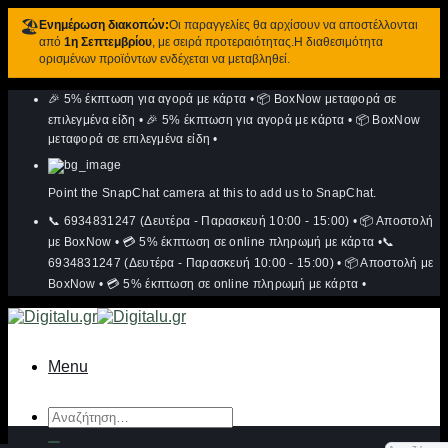
🏖️
Ενημέρωση διακοπών:
Οι παραγγελίες θα αρχίσουν να αποστέλλονται
από
1η Σεπτεμβρίου
, με σειρά προτεραιότητας.Η διαθεσιμότητα
ορισμένων προϊόντων ενδέχεται να μεταβληθεί.
Μετάβαση
🎉 5% έκπτωση για αγορά με κάρτα
•
📦 BoxNow μεταφορά σε
στο
περιεχόμενο
επιλεγμένα είδη
•
🎉 5% έκπτωση για αγορά με κάρτα
•
📦 BoxNow
μεταφορά σε επιλεγμένα είδη
•
Point the SnapChat camera at this to add us to SnapChat.
📞 6934831247 (Δευτέρα - Παρασκευή 10:00 - 15:00)
•
📦 Αποστολή
με BoxNow
•
💳 5% έκπτωση σε online πληρωμή με κάρτα
•
📞
6934831247 (Δευτέρα - Παρασκευή 10:00 - 15:00)
•
📦 Αποστολή με
BoxNow
•
💳 5% έκπτωση σε online πληρωμή με κάρτα
•
Menu
Αναζήτηση
για: