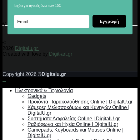
Ισχύει για αγορές άνω των 10€
Εγγραφή
© 2026 Digitalu.gr
©
2026
Digitalu.gr
Created with love by
Digit-art.gr
Copyright 2026 ©
Digitalu.gr
Ηλεκτρονικά & Τεχνολογία
Gadgets
Προϊόντα Παρακολούθησης Online | DigitalU.gr
Κάμερες Μελισσοκόμων και Κυνηγών Online |
DigitalU.gr
Συστήματα Ασφαλείας Online | DigitalU.gr
Ραδιόφωνα και Ηχεία Online | DigitalU.gr
Gamepads, Keyboards και Mouses Online |
DigitalU.gr