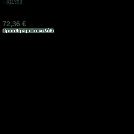
– 611398
Διαθέσιμο από 1-3 ημέρες
72,36
€
Προσθήκη στο καλάθι