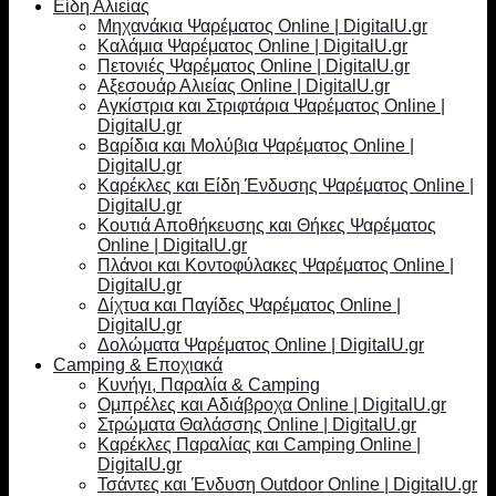
Είδη Αλιείας
Μηχανάκια Ψαρέματος Online | DigitalU.gr
Καλάμια Ψαρέματος Online | DigitalU.gr
Πετονιές Ψαρέματος Online | DigitalU.gr
Αξεσουάρ Αλιείας Online | DigitalU.gr
Αγκίστρια και Στριφτάρια Ψαρέματος Online |
DigitalU.gr
Βαρίδια και Μολύβια Ψαρέματος Online |
DigitalU.gr
Καρέκλες και Είδη Ένδυσης Ψαρέματος Online |
DigitalU.gr
Κουτιά Αποθήκευσης και Θήκες Ψαρέματος
Online | DigitalU.gr
Πλάνοι και Κοντοφύλακες Ψαρέματος Online |
DigitalU.gr
Δίχτυα και Παγίδες Ψαρέματος Online |
DigitalU.gr
Δολώματα Ψαρέματος Online | DigitalU.gr
Camping & Εποχιακά
Κυνήγι, Παραλία & Camping
Ομπρέλες και Αδιάβροχα Online | DigitalU.gr
Στρώματα Θαλάσσης Online | DigitalU.gr
Καρέκλες Παραλίας και Camping Online |
DigitalU.gr
Τσάντες και Ένδυση Outdoor Online | DigitalU.gr