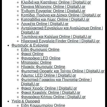
Κλειδιά και Καστάνιες Online | DigitalU.gr
Όργανα Μέτρησης Online | DigitalU.gr
Ένδυση Εργασίας Online | DigitalU.gr
Κοπίδια, Πριόνια και Δίσκοι Online | DigitalU.gr
Κατσαβίδια και Λίμες Online | DigitalU.gr
Λουκέτα Online | DigitalU.gr
Ανταλλακτικά Εργαλείων και Αναλώσιμα Online |
DigitalU.gr
Τρυπάνια και Καλέμια Online | DigitalU.gr
Ηλεκτρικά Εργαλεία Finder Online | DigitalU.gr
Φωτισμός & Ενέργεια
Είδη Φωτισμού Online
Φακοί Online
Φαναράκια LED Online
Μπαταρίες Online
Ηλιακός Φωτισμός Online
Φωτιστικά Οροφής και Τοίχου Online | DigitalU.gr
Λάμπες LED Online | DigitalU.gr
Φωτιστικά Γραφείου και Πορτατίφ Online |
DigitalU.gr
Φακοί Χειρός Online | DigitalU.gr
Φακοί Κεφαλής Online | DigitalU.gr
Φαναράκια Κήπου Online | DigitalU.gr
Υγεία & Ομορφιά
Είδη Κομμωτηρίου Online