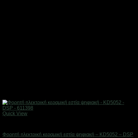
Quick View
Οικιακά είδη
Φορητή ηλεκτρική κεραμική εστία ψηφιακή – KD5052 – DSP