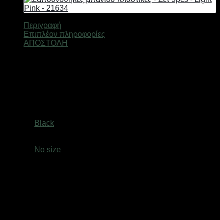
-
21793
ποσότητα
Περιγραφή
Επιπλέον πληροφορίες
ΑΠΟΣΤΟΛΗ
Θήκες κρεμοσάπουνου Dispenser σετ πακέτο 5 τεμαχίων,
από υψηλής ανθεκτικότητας πλαστικό υλικό, σε μοντέρνο και
πρακτικό σχεδιασμό που μπορεί να ταιριάξει σε κάθε στυλ
μπάνιου ή κουζίνας.
Βάρος
1,5 κ.
Χρώμα
Black
size
No size
Ελτά courier πόρτα πόρτα 3,50€ (έως 2 kg)Easy mail 3.20€
(έως 2 kg)Box now 2€ ανεξαρτήτου μεγέθους( δεν
αποστέλλονται παραγγελίες με όγκο συσκευασίας
μεγαλύτερο από: (Υ: 36 cm, Β: 45 cm, Μ: 60 cm)Τα προϊόντα
αποστέλλονται με τις εταιρείες ταχυμεταφορών Ελτά courier
πόρτα πόρτα,Easymail, Box now σε όλη την Ελλάδα. Οι