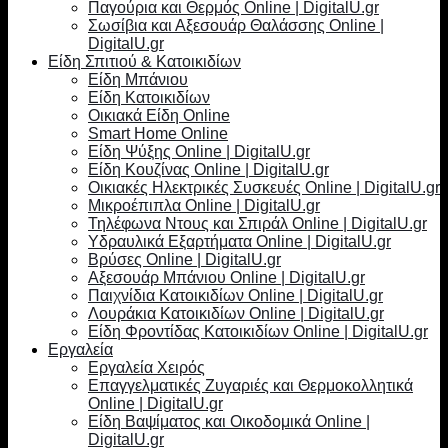
Παγούρια και Θερμός Online | DigitalU.gr
Σωσίβια και Αξεσουάρ Θαλάσσης Online |
DigitalU.gr
Είδη Σπιτιού & Κατοικιδίων
Είδη Μπάνιου
Είδη Κατοικιδίων
Οικιακά Είδη Online
Smart Home Online
Είδη Ψύξης Online | DigitalU.gr
Είδη Κουζίνας Online | DigitalU.gr
Οικιακές Ηλεκτρικές Συσκευές Online | DigitalU.gr
Μικροέπιπλα Online | DigitalU.gr
Τηλέφωνα Ντους και Σπιράλ Online | DigitalU.gr
Υδραυλικά Εξαρτήματα Online | DigitalU.gr
Βρύσες Online | DigitalU.gr
Αξεσουάρ Μπάνιου Online | DigitalU.gr
Παιχνίδια Κατοικιδίων Online | DigitalU.gr
Λουράκια Κατοικιδίων Online | DigitalU.gr
Είδη Φροντίδας Κατοικιδίων Online | DigitalU.gr
Εργαλεία
Εργαλεία Χειρός
Επαγγελματικές Ζυγαριές και Θερμοκολλητικά
Online | DigitalU.gr
Είδη Βαψίματος και Οικοδομικά Online |
DigitalU.gr