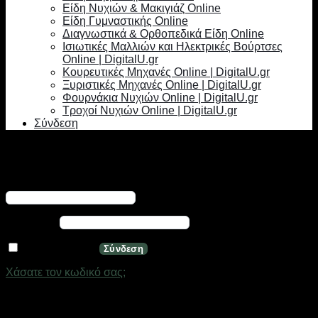
Είδη Νυχιών & Μακιγιάζ Online
Είδη Γυμναστικής Online
Διαγνωστικά & Ορθοπεδικά Είδη Online
Ισιωτικές Μαλλιών και Ηλεκτρικές Βούρτσες
Online | DigitalU.gr
Κουρευτικές Μηχανές Online | DigitalU.gr
Ξυριστικές Μηχανές Online | DigitalU.gr
Φουρνάκια Νυχιών Online | DigitalU.gr
Τροχοί Νυχιών Online | DigitalU.gr
Σύνδεση
Σύνδεση
Απαιτείται
Όνομα χρήστη ή διεύθυνση email
*
Απαιτείται
Κωδικός
*
Να με θυμάσαι
Σύνδεση
Χάσατε τον κωδικό σας;
Εγγραφή