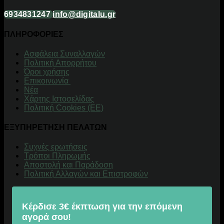
6934831247
info@digitalu.gr
ΠΛΗΡΟΦΟΡΙΕΣ
Aσφάλεια Συναλλαγών
Πολιτική Απορρήτου
Όροι χρήσης
Επικοινωνία
Νέα
Χάρτης Ιστοσελίδας
Πολιτική Cookies (ΕΕ)
ΕΞΥΠΗΡΕΤΗΣΗ ΠΕΛΑΤΩΝ
Συχνές ερωτήσεις
Τρόποι Πληρωμής
Αποστολή και Παράδοση
Πολιτική Αλλαγών και Επιστροφών
Κέρδισε 3€ έκπτωση για την επόμενη
αγορά σου!