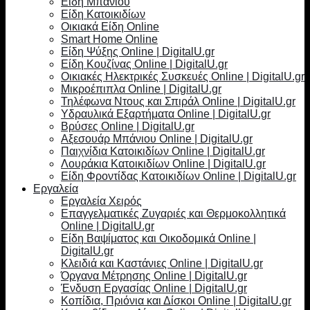
Είδη Μπάνιου
Είδη Κατοικιδίων
Οικιακά Είδη Online
Smart Home Online
Είδη Ψύξης Online | DigitalU.gr
Είδη Κουζίνας Online | DigitalU.gr
Οικιακές Ηλεκτρικές Συσκευές Online | DigitalU.gr
Μικροέπιπλα Online | DigitalU.gr
Τηλέφωνα Ντους και Σπιράλ Online | DigitalU.gr
Υδραυλικά Εξαρτήματα Online | DigitalU.gr
Βρύσες Online | DigitalU.gr
Αξεσουάρ Μπάνιου Online | DigitalU.gr
Παιχνίδια Κατοικιδίων Online | DigitalU.gr
Λουράκια Κατοικιδίων Online | DigitalU.gr
Είδη Φροντίδας Κατοικιδίων Online | DigitalU.gr
Εργαλεία
Εργαλεία Χειρός
Επαγγελματικές Ζυγαριές και Θερμοκολλητικά
Online | DigitalU.gr
Είδη Βαψίματος και Οικοδομικά Online |
DigitalU.gr
Κλειδιά και Καστάνιες Online | DigitalU.gr
Όργανα Μέτρησης Online | DigitalU.gr
Ένδυση Εργασίας Online | DigitalU.gr
Κοπίδια, Πριόνια και Δίσκοι Online | DigitalU.gr