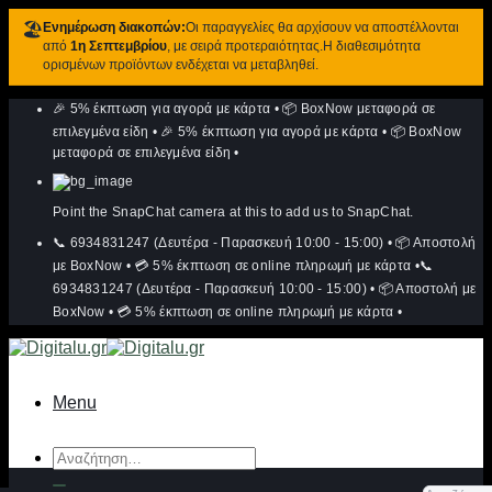
🏖️
Ενημέρωση διακοπών:
Οι παραγγελίες θα αρχίσουν να αποστέλλονται
από
1η Σεπτεμβρίου
, με σειρά προτεραιότητας.Η διαθεσιμότητα
ορισμένων προϊόντων ενδέχεται να μεταβληθεί.
Μετάβαση
🎉 5% έκπτωση για αγορά με κάρτα
•
📦 BoxNow μεταφορά σε
στο
περιεχόμενο
επιλεγμένα είδη
•
🎉 5% έκπτωση για αγορά με κάρτα
•
📦 BoxNow
μεταφορά σε επιλεγμένα είδη
•
Point the SnapChat camera at this to add us to SnapChat.
📞 6934831247 (Δευτέρα - Παρασκευή 10:00 - 15:00)
•
📦 Αποστολή
με BoxNow
•
💳 5% έκπτωση σε online πληρωμή με κάρτα
•
📞
6934831247 (Δευτέρα - Παρασκευή 10:00 - 15:00)
•
📦 Αποστολή με
BoxNow
•
💳 5% έκπτωση σε online πληρωμή με κάρτα
•
Menu
Αναζήτηση
για: