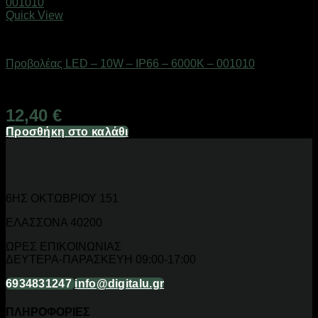
Quick View
Είδη φωτισμού & αναλώσιμα
Προβολέας LED – 10W – IP66 – 6000K – 001010
Διαθέσιμο από 1-3 ημέρες
12,40
€
Προσθήκη στο καλάθι
6ΗΣ ΟΚΤΩΒΡΙΟΥ 151
ΕΛΑΣΣΟΝΑ 40200
ΩΡΕΣ ΕΠΙΚΟΙΝΩΝΙΑΣ
ΔΕΥΤΕΡΑ-ΠΑΡΑΣΚΕΥΗ 09:00-17:00
6934831247
info@digitalu.gr
ΠΛΗΡΟΦΟΡΙΕΣ