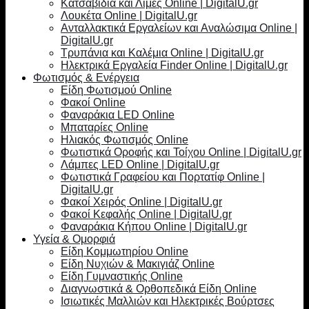
Κατσαβίδια και Λίμες Online | DigitalU.gr
Λουκέτα Online | DigitalU.gr
Ανταλλακτικά Εργαλείων και Αναλώσιμα Online |
DigitalU.gr
Τρυπάνια και Καλέμια Online | DigitalU.gr
Ηλεκτρικά Εργαλεία Finder Online | DigitalU.gr
Φωτισμός & Ενέργεια
Είδη Φωτισμού Online
Φακοί Online
Φαναράκια LED Online
Μπαταρίες Online
Ηλιακός Φωτισμός Online
Φωτιστικά Οροφής και Τοίχου Online | DigitalU.gr
Λάμπες LED Online | DigitalU.gr
Φωτιστικά Γραφείου και Πορτατίφ Online |
DigitalU.gr
Φακοί Χειρός Online | DigitalU.gr
Φακοί Κεφαλής Online | DigitalU.gr
Φαναράκια Κήπου Online | DigitalU.gr
Υγεία & Ομορφιά
Είδη Κομμωτηρίου Online
Είδη Νυχιών & Μακιγιάζ Online
Είδη Γυμναστικής Online
Διαγνωστικά & Ορθοπεδικά Είδη Online
Ισιωτικές Μαλλιών και Ηλεκτρικές Βούρτσες