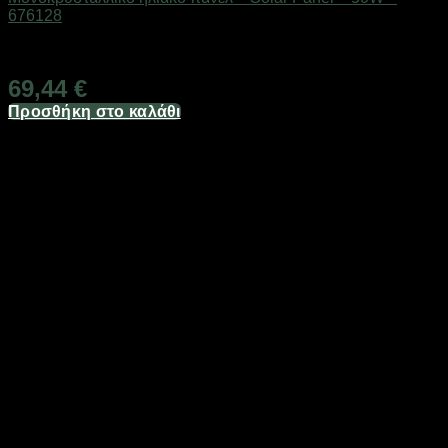
676128
Διαθέσιμο από 1-3 ημέρες
69,44
€
Προσθήκη στο καλάθι