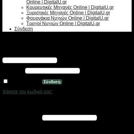
Online | DigitalU.gr
Κουρευτικές Μηχανές Online | DigitalU.gr
Ξυριστικές Μηχανές Online | DigitalU.gr
Φουρνάκια Νυχιών Online | DigitalU.gr
Τροχοί Νυχιών Online | DigitalU.gr
Σύνδεση
Σύνδεση
Απαιτείται
Όνομα χρήστη ή διεύθυνση email
*
Απαιτείται
Κωδικός
*
Να με θυμάσαι
Σύνδεση
Χάσατε τον κωδικό σας;
Εγγραφή
Απαιτείται
Διεύθυνση email
*
Ένας σύνδεσμος για να ορίσετε νέο κωδικό πρόσβασης θα
σταλεί στη διεύθυνση email σας