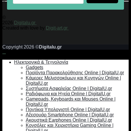
©
2026
Digitalu.gr
Created with love by
Digit-art.gr
Copyright 2026 ©
Digitalu.gr
Ηλεκτρονικά & Τεχνολογία
Gadgets
Προϊόντα Παρακολούθησης Online | DigitalU.gr
Κάμερες Μελισσοκόμων και Κυνηγών Online |
DigitalU.gr
Συστήματα Ασφαλείας Online | DigitalU.gr
Ραδιόφωνα και Ηχεία Online | DigitalU.gr
Gamepads, Keyboards και Mouses Online |
DigitalU.gr
Ποντίκια Υπολογιστή Online | DigitalU.gr
Αξεσουάρ Smartphone Online | DigitalU.gr
Ακουστικά Earphones Online | DigitalU.gr
Κονσόλες και Χειριστήρια Gaming Online |
DigitalU.gr