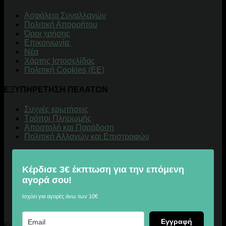
Aσφάλεια Συναλλαγών
Πολιτική Απορρήτου
Όροι χρήσης
Επικοινωνία
Νέα
Χάρτης Ιστοσελίδας
Πολιτική Cookies (ΕΕ)
ΕΞΥΠΗΡΕΤΗΣΗ ΠΕΛΑΤΩΝ
Συχνές ερωτήσεις
Τρόποι Πληρωμής
Αποστολή και Παράδοση
Πολιτική Αλλαγών και Επιστροφών
Κέρδισε 3€ έκπτωση για την επόμενη
αγορά σου!
Ισχύει για αγορές άνω των 10€
Εγγραφή
© 2026 Digitalu.gr