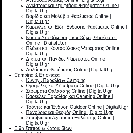
Αξεσουάρ Αλιείας Online | DigitalU.gr
Αγκίστρια και Στριφτάρια Ψαρέματος Online |
DigitalU.gr
Βαρίδια και Μολύβια Ψαρέματος Online |
DigitalU.gr
Καρέκλες και Είδη Ένδυσης Ψαρέματος Online |
DigitalU.gr
Κουτιά Αποθήκευσης και Θήκες Ψαρέματος
Online | DigitalU.gr
Πλάνοι και Κοντοφύλακες Ψαρέματος Online |
DigitalU.gr
Δίχτυα και Παγίδες Ψαρέματος Online |
DigitalU.gr
Δολώματα Ψαρέματος Online | DigitalU.gr
Camping & Εποχιακά
Κυνήγι, Παραλία & Camping
Ομπρέλες και Αδιάβροχα Online | DigitalU.gr
Στρώματα Θαλάσσης Online | DigitalU.gr
Καρέκλες Παραλίας και Camping Online |
DigitalU.gr
Τσάντες και Ένδυση Outdoor Online | DigitalU.gr
Παγούρια και Θερμός Online | DigitalU.gr
Σωσίβια και Αξεσουάρ Θαλάσσης Online |
DigitalU.gr
Είδη Σπιτιού & Κατοικιδίων