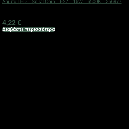
Λάμπα LED – Spiral Corn – E27 – 16W – 6500K – 356977
Διαθέσιμο από 1-3 ημέρες
4,22
€
Διαβάστε περισσότερα