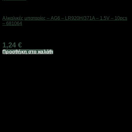
Μπαταρίες
Αλκαλικές μπαταρίες – AG6 – LR920H/371A – 1.5V – 10pcs
– 681064
Διαθέσιμο από 1-3 ημέρες
1,24
€
Προσθήκη στο καλάθι