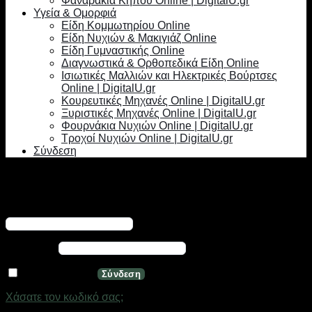
Φαναράκια Κήπου Online | DigitalU.gr
Υγεία & Ομορφιά
Είδη Κομμωτηρίου Online
Είδη Νυχιών & Μακιγιάζ Online
Είδη Γυμναστικής Online
Διαγνωστικά & Ορθοπεδικά Είδη Online
Ισιωτικές Μαλλιών και Ηλεκτρικές Βούρτσες
Online | DigitalU.gr
Κουρευτικές Μηχανές Online | DigitalU.gr
Ξυριστικές Μηχανές Online | DigitalU.gr
Φουρνάκια Νυχιών Online | DigitalU.gr
Τροχοί Νυχιών Online | DigitalU.gr
Σύνδεση
Σύνδεση
Απαιτείται
Όνομα χρήστη ή διεύθυνση email
*
Απαιτείται
Κωδικός
*
Να με θυμάσαι
Σύνδεση
Χάσατε τον κωδικό σας;