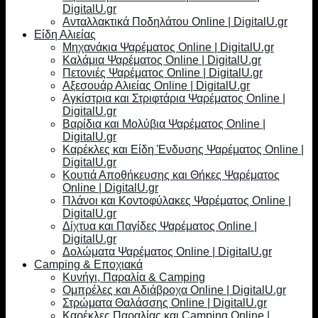
DigitalU.gr
Ανταλλακτικά Ποδηλάτου Online | DigitalU.gr
Είδη Αλιείας
Μηχανάκια Ψαρέματος Online | DigitalU.gr
Καλάμια Ψαρέματος Online | DigitalU.gr
Πετονιές Ψαρέματος Online | DigitalU.gr
Αξεσουάρ Αλιείας Online | DigitalU.gr
Αγκίστρια και Στριφτάρια Ψαρέματος Online |
DigitalU.gr
Βαρίδια και Μολύβια Ψαρέματος Online |
DigitalU.gr
Καρέκλες και Είδη Ένδυσης Ψαρέματος Online |
DigitalU.gr
Κουτιά Αποθήκευσης και Θήκες Ψαρέματος
Online | DigitalU.gr
Πλάνοι και Κοντοφύλακες Ψαρέματος Online |
DigitalU.gr
Δίχτυα και Παγίδες Ψαρέματος Online |
DigitalU.gr
Δολώματα Ψαρέματος Online | DigitalU.gr
Camping & Εποχιακά
Κυνήγι, Παραλία & Camping
Ομπρέλες και Αδιάβροχα Online | DigitalU.gr
Στρώματα Θαλάσσης Online | DigitalU.gr
Καρέκλες Παραλίας και Camping Online |