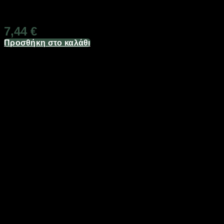
Διαθέσιμο από 1-3 ημέρες
7,44
€
Προσθήκη στο καλάθι