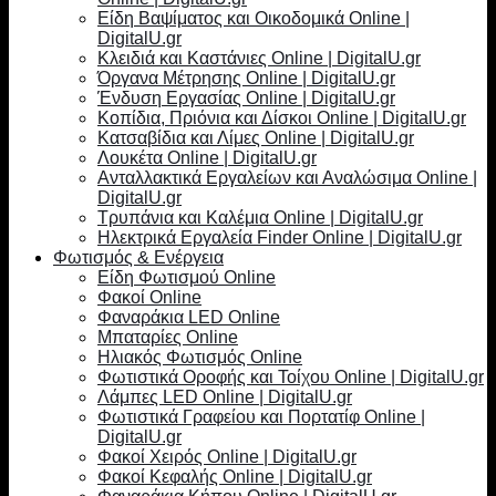
Είδη Βαψίματος και Οικοδομικά Online |
DigitalU.gr
Κλειδιά και Καστάνιες Online | DigitalU.gr
Όργανα Μέτρησης Online | DigitalU.gr
Ένδυση Εργασίας Online | DigitalU.gr
Κοπίδια, Πριόνια και Δίσκοι Online | DigitalU.gr
Κατσαβίδια και Λίμες Online | DigitalU.gr
Λουκέτα Online | DigitalU.gr
Ανταλλακτικά Εργαλείων και Αναλώσιμα Online |
DigitalU.gr
Τρυπάνια και Καλέμια Online | DigitalU.gr
Ηλεκτρικά Εργαλεία Finder Online | DigitalU.gr
Φωτισμός & Ενέργεια
Είδη Φωτισμού Online
Φακοί Online
Φαναράκια LED Online
Μπαταρίες Online
Ηλιακός Φωτισμός Online
Φωτιστικά Οροφής και Τοίχου Online | DigitalU.gr
Λάμπες LED Online | DigitalU.gr
Φωτιστικά Γραφείου και Πορτατίφ Online |
DigitalU.gr
Φακοί Χειρός Online | DigitalU.gr
Φακοί Κεφαλής Online | DigitalU.gr