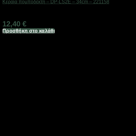
Κεραία πομποδέκτη – DP-LS2E – 34cm – 221158
Διαθέσιμο από 1-3 ημέρες
12,40
€
Προσθήκη στο καλάθι