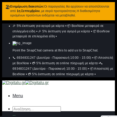
🏖️
Ενημέρωση διακοπών:
Οι παραγγελίες θα αρχίσουν να αποστέλλονται
από
1η Σεπτεμβρίου
, με σειρά προτεραιότητας.Η διαθεσιμότητα
ορισμένων προϊόντων ενδέχεται να μεταβληθεί.
Μετάβαση
🎉 5% έκπτωση για αγορά με κάρτα
•
📦 BoxNow μεταφορά σε
στο
περιεχόμενο
επιλεγμένα είδη
•
🎉 5% έκπτωση για αγορά με κάρτα
•
📦 BoxNow
μεταφορά σε επιλεγμένα είδη
•
Point the SnapChat camera at this to add us to SnapChat.
📞 6934831247 (Δευτέρα - Παρασκευή 10:00 - 15:00)
•
📦 Αποστολή
με BoxNow
•
💳 5% έκπτωση σε online πληρωμή με κάρτα
•
📞
6934831247 (Δευτέρα - Παρασκευή 10:00 - 15:00)
•
📦 Αποστολή με
BoxNow
•
💳 5% έκπτωση σε online πληρωμή με κάρτα
•
Menu
Αναζήτηση
για: