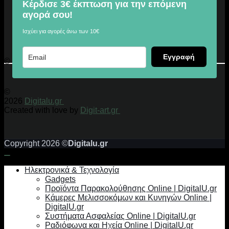
Κέρδισε 3€ έκπτωση για την επόμενη
αγορά σου!
Ισχύει για αγορές άνω των 10€
Εγγραφή
© 2026 Digitalu.gr
©
2026
Digitalu.gr
Created with love by
Digit-art.gr
Copyright 2026 ©
Digitalu.gr
Ηλεκτρονικά & Τεχνολογία
Gadgets
Προϊόντα Παρακολούθησης Online | DigitalU.gr
Κάμερες Μελισσοκόμων και Κυνηγών Online |
DigitalU.gr
Συστήματα Ασφαλείας Online | DigitalU.gr
Ραδιόφωνα και Ηχεία Online | DigitalU.gr