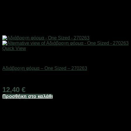
Quick View
Αδιάβροχα & γαλότσες
Αδιάβροχη φόρμα – One Sized – 270263
Διαθέσιμο από 1-3 ημέρες
12,40
€
Προσθήκη στο καλάθι