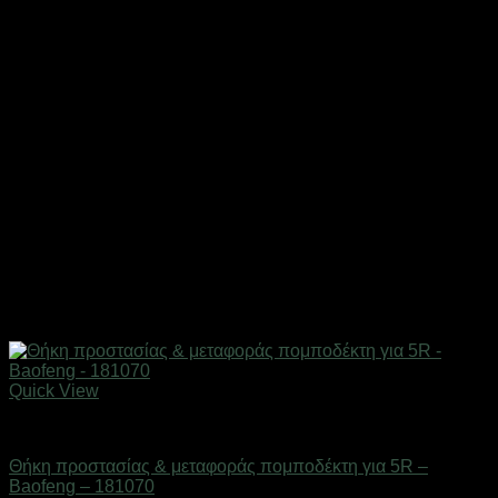
Quick View
Αξεσουάρ πομποδεκτών
Θήκη προστασίας & μεταφοράς πομποδέκτη για 5R –
Baofeng – 181070