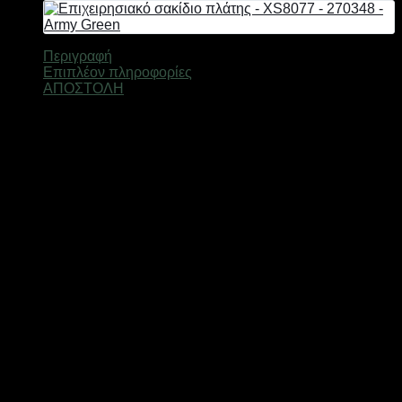
Περιγραφή
Επιπλέον πληροφορίες
ΑΠΟΣΤΟΛΗ
Σακίδιο πλάτης Επιχειρησιακό, ιδανικό για εκδρομή,
πεζοπορία, camping, εξωτερικές δραστηριότητες και χόμπυ.
Χωρητικότητας 36 λίτρων.
Eργονομικά σχεδιασμένος, ώστε να μην κουράζει την πλάτη
και την μέση του χρήστη
Ενισχυμένη πλάτη
Εργονομικά λουριά ώμου (περίπου 5 cm πλάτος) με
ρυθμιζόμενο μήκος
Σύστημα Μolle για την τοποθέτηση επιπλέον υλικού
Ρυθμιζόμενη ζώνη μέσης για γρήγορη απελευθέρωση
2 μεγάλες θήκες με φερμουάρ & πολλαπλές τσέπες