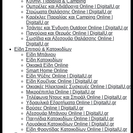
Κυνήγι, Παραλία & Camping
Ομπρέλες και Αδιάβροχα Online | DigitalU.gr
Στρώματα Θαλάσσης Online | DigitalU.gr
Καρέκλες Παραλίας και Camping Online |
DigitalU.gr
Τσάντες και Ένδυση Outdoor Online | DigitalU.gr
Παγούρια και Θερμός Online | DigitalU.gr
Σωσίβια και Αξεσουάρ Θαλάσσης Online |
DigitalU.gr
Είδη Σπιτιού & Κατοικιδίων
Είδη Μπάνιου
Είδη Κατοικιδίων
Οικιακά Είδη Online
Smart Home Online
Είδη Ψύξης Online | DigitalU.gr
Είδη Κουζίνας Online | DigitalU.gr
Οικιακές Ηλεκτρικές Συσκευές Online | DigitalU.gr
Μικροέπιπλα Online | DigitalU.gr
Τηλέφωνα Ντους και Σπιράλ Online | DigitalU.gr
Υδραυλικά Εξαρτήματα Online | DigitalU.gr
Βρύσες Online | DigitalU.gr
Αξεσουάρ Μπάνιου Online | DigitalU.gr
Παιχνίδια Κατοικιδίων Online | DigitalU.gr
Λουράκια Κατοικιδίων Online | DigitalU.gr
Είδη Φροντίδας Κατοικιδίων Online | DigitalU.gr