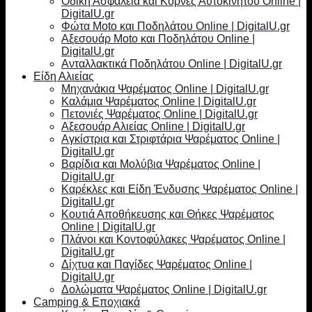
Οδική Ασφάλεια και Κόρνες Αυτοκινήτου Online |
DigitalU.gr
Φώτα Moto και Ποδηλάτου Online | DigitalU.gr
Αξεσουάρ Moto και Ποδηλάτου Online |
DigitalU.gr
Ανταλλακτικά Ποδηλάτου Online | DigitalU.gr
Είδη Αλιείας
Μηχανάκια Ψαρέματος Online | DigitalU.gr
Καλάμια Ψαρέματος Online | DigitalU.gr
Πετονιές Ψαρέματος Online | DigitalU.gr
Αξεσουάρ Αλιείας Online | DigitalU.gr
Αγκίστρια και Στριφτάρια Ψαρέματος Online |
DigitalU.gr
Βαρίδια και Μολύβια Ψαρέματος Online |
DigitalU.gr
Καρέκλες και Είδη Ένδυσης Ψαρέματος Online |
DigitalU.gr
Κουτιά Αποθήκευσης και Θήκες Ψαρέματος
Online | DigitalU.gr
Πλάνοι και Κοντοφύλακες Ψαρέματος Online |
DigitalU.gr
Δίχτυα και Παγίδες Ψαρέματος Online |
DigitalU.gr
Δολώματα Ψαρέματος Online | DigitalU.gr
Camping & Εποχιακά