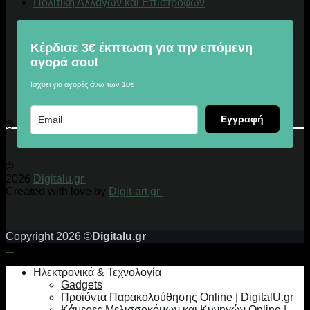
Πολιτική Αλλαγών και Επιστροφών
Κέρδισε 3€ έκπτωση για την επόμενη
αγορά σου!
Ισχύει για αγορές άνω των 10€
Εγγραφή
© 2026 Digitalu.gr
©
2026
Digitalu.gr
Created with love by
Digit-art.gr
Copyright 2026 ©
Digitalu.gr
Ηλεκτρονικά & Τεχνολογία
Gadgets
Προϊόντα Παρακολούθησης Online | DigitalU.gr
Κάμερες Μελισσοκόμων και Κυνηγών Online |