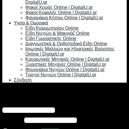
DigitalU.gr
Φακοί Χειρός Online | DigitalU.gr
Φακοί Κεφαλής Online | DigitalU.gr
Φαναράκια Κήπου Online | DigitalU.gr
Υγεία & Ομορφιά
Είδη Κομμωτηρίου Online
Είδη Νυχιών & Μακιγιάζ Online
Είδη Γυμναστικής Online
Διαγνωστικά & Ορθοπεδικά Είδη Online
Ισιωτικές Μαλλιών και Ηλεκτρικές Βούρτσες
Online | DigitalU.gr
Κουρευτικές Μηχανές Online | DigitalU.gr
Ξυριστικές Μηχανές Online | DigitalU.gr
Φουρνάκια Νυχιών Online | DigitalU.gr
Τροχοί Νυχιών Online | DigitalU.gr
Σύνδεση
Σύνδεση
Απαιτείται
Όνομα χρήστη ή διεύθυνση email
*
Απαιτείται
Κωδικός
*