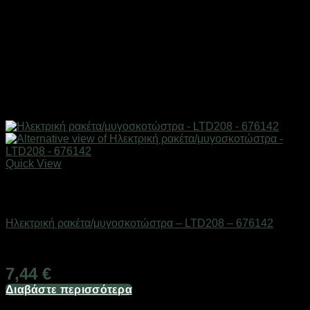
Quick View
Εξαντλημένο
Απωθητικά εντόμων & ζώων
Ηλεκτρική ρακέτα/μυγοσκοτώστρα – LTD208 – 676142
Διαθέσιμο από 1-3 ημέρες
7,44
€
Διαβάστε περισσότερα