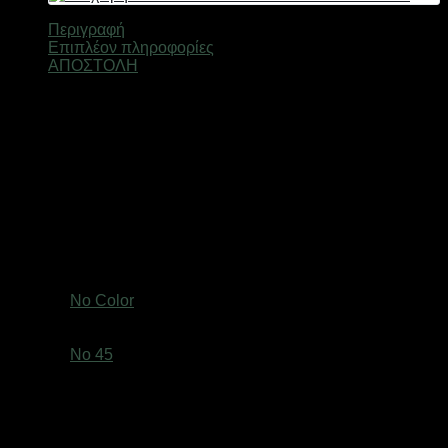
Περιγραφή
Επιπλέον πληροφορίες
ΑΠΟΣΤΟΛΗ
Επιχειρησιακό μποτάκι κατασκευασμένο από υλικά υψηλής
ποιότητας και ανθεκτικότητας, με μαλακή σόλα για άνετο
πάτημα, με ειδικές αντιολισθητικές εγκοπές και ρυθμιζόμενα
κορδόνια. Εξωτερική και εσωτερική επένδυση, που
διατηρούν σταθερή τη θερμοκρασία του ποδιού σας ακόμη
και σε χαμηλές θερμοκρασίες περιβάλλοντος. Ιδανικό ως
επιχειρησιακό παπούτσι ή για εξωτερικά χόμπυ και σπορ
όπως ορειβασία, πεζοπορία, περπάτημα σε χιόνι κτλ.
Βάρος
1,5 κ.
Χρώμα
No Color
size
No 45
Ελτά courier πόρτα πόρτα 3,50€ (έως 2 kg)Easy mail 3.20€
(έως 2 kg)Box now 2€ ανεξαρτήτου μεγέθους( δεν
αποστέλλονται παραγγελίες με όγκο συσκευασίας
μεγαλύτερο από: (Υ: 36 cm, Β: 45 cm, Μ: 60 cm)Τα προϊόντα