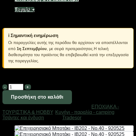
διατηρούν σταθερή τη θερμοκρασία του ποδιού σας ακόμη
και σε χαμηλές θερμοκρασίες περιβάλλοντος. Ιδανικό ως
Ταμείο
+
επιχειρησιακό παπούτσι ή για εξωτερικά χόμπυ και σπορ
όπως ορειβασία, πεζοπορία, περπάτημα σε χιόνι κτλ.
ℹ️ Σημαντική ενημέρωση
Οι παραγγελίες αυτής της περιόδου θα αρχίσουν να αποστέλλονται
από
1η Σεπτεμβρίου
, με σειρά προτεραιότητας.Η τελική
διαθεσιμότητα του προϊόντος θα επιβεβαιωθεί κατά την επεξεργασία
της παραγγελίας.
Σε απόθεμα
Επιχειρησιακό
Μποτάκι
-
Προσθήκη στο καλάθι
IB202
Κωδικός προϊόντος:
920570
Κατηγορίες:
ΕΠΟΧΙΑΚΑ -
-
ΤΟΥΡΙΣΤΙΚΑ & HOBBY
,
Κυνήγι - παραλία - camping
,
No.45
Τσάντες και ένδυση
Μάρκα:
Tradesor
-
920570
ποσότητα