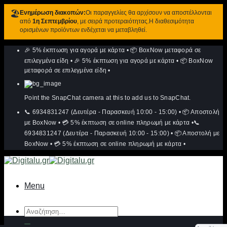
🏖️
Ενημέρωση διακοπών:
Οι παραγγελίες θα αρχίσουν να αποστέλλονται
από
1η Σεπτεμβρίου
, με σειρά προτεραιότητας.Η διαθεσιμότητα
ορισμένων προϊόντων ενδέχεται να μεταβληθεί.
Μετάβαση
🎉 5% έκπτωση για αγορά με κάρτα
•
📦 BoxNow μεταφορά σε
στο
περιεχόμενο
επιλεγμένα είδη
•
🎉 5% έκπτωση για αγορά με κάρτα
•
📦 BoxNow
μεταφορά σε επιλεγμένα είδη
•
Point the SnapChat camera at this to add us to SnapChat.
📞 6934831247 (Δευτέρα - Παρασκευή 10:00 - 15:00)
•
📦 Αποστολή
με BoxNow
•
💳 5% έκπτωση σε online πληρωμή με κάρτα
•
📞
6934831247 (Δευτέρα - Παρασκευή 10:00 - 15:00)
•
📦 Αποστολή με
BoxNow
•
💳 5% έκπτωση σε online πληρωμή με κάρτα
•
Menu
Αναζήτηση
για: