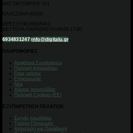
6ΗΣ ΟΚΤΩΒΡΙΟΥ 151
ΕΛΑΣΣΟΝΑ 40200
ΩΡΕΣ ΕΠΙΚΟΙΝΩΝΙΑΣ
ΔΕΥΤΕΡΑ-ΠΑΡΑΣΚΕΥΗ 09:00-17:00
6934831247
info@digitalu.gr
ΠΛΗΡΟΦΟΡΙΕΣ
Aσφάλεια Συναλλαγών
Πολιτική Απορρήτου
Όροι χρήσης
Επικοινωνία
Νέα
Χάρτης Ιστοσελίδας
Πολιτική Cookies (ΕΕ)
ΕΞΥΠΗΡΕΤΗΣΗ ΠΕΛΑΤΩΝ
Συχνές ερωτήσεις
Τρόποι Πληρωμής
Αποστολή και Παράδοση