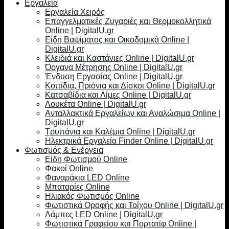
Εργαλεία
Εργαλεία Χειρός
Επαγγελματικές Ζυγαριές και Θερμοκολλητικά
Online | DigitalU.gr
Είδη Βαψίματος και Οικοδομικά Online |
DigitalU.gr
Κλειδιά και Καστάνιες Online | DigitalU.gr
Όργανα Μέτρησης Online | DigitalU.gr
Ένδυση Εργασίας Online | DigitalU.gr
Κοπίδια, Πριόνια και Δίσκοι Online | DigitalU.gr
Κατσαβίδια και Λίμες Online | DigitalU.gr
Λουκέτα Online | DigitalU.gr
Ανταλλακτικά Εργαλείων και Αναλώσιμα Online |
DigitalU.gr
Τρυπάνια και Καλέμια Online | DigitalU.gr
Ηλεκτρικά Εργαλεία Finder Online | DigitalU.gr
Φωτισμός & Ενέργεια
Είδη Φωτισμού Online
Φακοί Online
Φαναράκια LED Online
Μπαταρίες Online
Ηλιακός Φωτισμός Online
Φωτιστικά Οροφής και Τοίχου Online | DigitalU.gr
Λάμπες LED Online | DigitalU.gr
Φωτιστικά Γραφείου και Πορτατίφ Online |