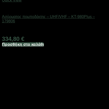
Quick View
ΕΠΟΧΙΑΚΑ - ΤΟΥΡΙΣΤΙΚΑ & HOBBY
Ασύρματος πομποδέκτης – UHF/VHF – KT-980Plus –
179806
Διαθέσιμο από 1-3 ημέρες
334,80
€
Προσθήκη στο καλάθι