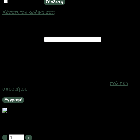
Να με θυμάσαι
Σύνδεση
Χάσατε τον κωδικό σας;
Εγγραφή
Απαιτείται
Διεύθυνση email
*
Ένας σύνδεσμος για να ορίσετε νέο κωδικό πρόσβασης θα
σταλεί στη διεύθυνση email σας
Τα προσωπικά σας δεδομένα θα χρησιμοποιηθούν για την
υποστήριξη της εμπειρίας σας σε ολόκληρο τον ιστότοπο, για
τη διαχείριση της πρόσβασης στο λογαριασμό σας και για
άλλους σκοπούς που περιγράφονται στη σελίδα
πολιτική
απορρήτου
.
Εγγραφή
Επιχειρησιακό Μποτάκι – IB202 – No.45 – 920570
Σε απόθεμα
Επιχειρησιακό