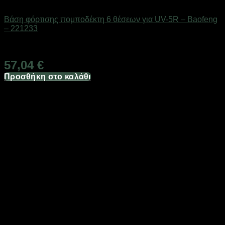
Αξεσουάρ πομποδεκτών
Βάση φόρτισης πομποδέκτη 6 θέσεων για UV-5R – Baofeng
– 221233
Διαθέσιμο από 1-3 ημέρες
57,04
€
Προσθήκη στο καλάθι