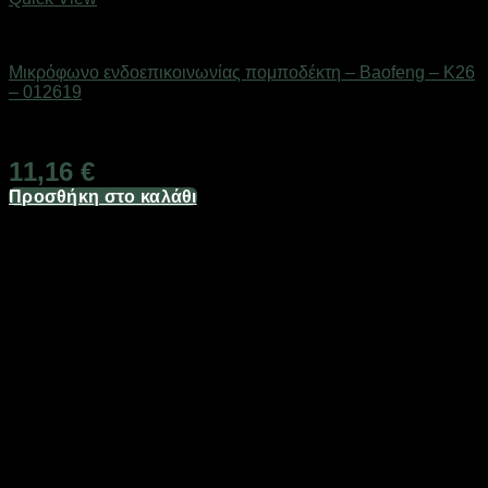
Αξεσουάρ πομποδεκτών
Μικρόφωνο ενδοεπικοινωνίας πομποδέκτη – Baofeng – K26
– 012619
Διαθέσιμο από 1-3 ημέρες
11,16
€
Προσθήκη στο καλάθι