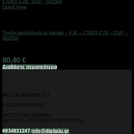
Quick View
Εξαντλημένο
Είδη κουζίνας
Τηγάνι ανοξείδωτο με καπάκι – 4.3L – CS001-C28 – DSP –
562564
Διαθέσιμο από 1-3 ημέρες
80,40
€
Διαβάστε περισσότερα
6ΗΣ ΟΚΤΩΒΡΙΟΥ 151
ΕΛΑΣΣΟΝΑ 40200
ΩΡΕΣ ΕΠΙΚΟΙΝΩΝΙΑΣ
ΔΕΥΤΕΡΑ-ΠΑΡΑΣΚΕΥΗ 09:00-17:00
6934831247
info@digitalu.gr