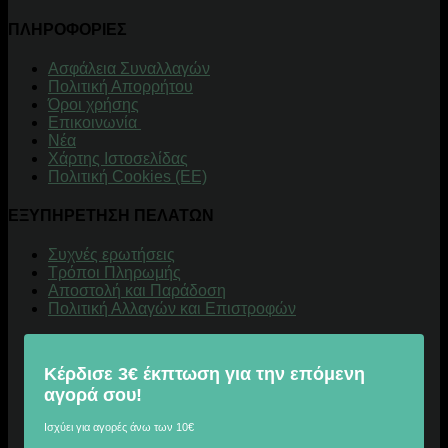
ΠΛΗΡΟΦΟΡΙΕΣ
Aσφάλεια Συναλλαγών
Πολιτική Απορρήτου
Όροι χρήσης
Επικοινωνία
Νέα
Χάρτης Ιστοσελίδας
Πολιτική Cookies (ΕΕ)
ΕΞΥΠΗΡΕΤΗΣΗ ΠΕΛΑΤΩΝ
Συχνές ερωτήσεις
Τρόποι Πληρωμής
Αποστολή και Παράδοση
Πολιτική Αλλαγών και Επιστροφών
Κέρδισε 3€ έκπτωση για την επόμενη
αγορά σου!
Ισχύει για αγορές άνω των 10€