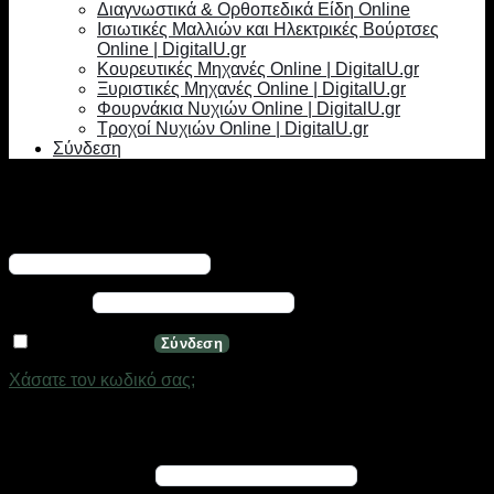
Διαγνωστικά & Ορθοπεδικά Είδη Online
Ισιωτικές Μαλλιών και Ηλεκτρικές Βούρτσες
Online | DigitalU.gr
Κουρευτικές Μηχανές Online | DigitalU.gr
Ξυριστικές Μηχανές Online | DigitalU.gr
Φουρνάκια Νυχιών Online | DigitalU.gr
Τροχοί Νυχιών Online | DigitalU.gr
Σύνδεση
Σύνδεση
Απαιτείται
Όνομα χρήστη ή διεύθυνση email
*
Απαιτείται
Κωδικός
*
Να με θυμάσαι
Σύνδεση
Χάσατε τον κωδικό σας;
Εγγραφή
Απαιτείται
Διεύθυνση email
*