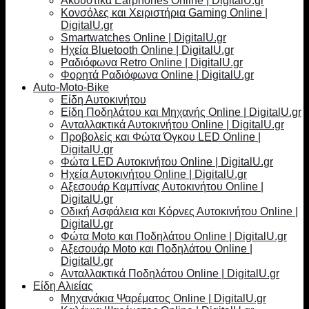
Ακουστικά Earphones Online | DigitalU.gr
Κονσόλες και Χειριστήρια Gaming Online |
DigitalU.gr
Smartwatches Online | DigitalU.gr
Ηχεία Bluetooth Online | DigitalU.gr
Ραδιόφωνα Retro Online | DigitalU.gr
Φορητά Ραδιόφωνα Online | DigitalU.gr
Auto-Moto-Bike
Είδη Αυτοκινήτου
Είδη Ποδηλάτου και Μηχανής Online | DigitalU.gr
Ανταλλακτικά Αυτοκινήτου Online | DigitalU.gr
Προβολείς και Φώτα Όγκου LED Online |
DigitalU.gr
Φώτα LED Αυτοκινήτου Online | DigitalU.gr
Ηχεία Αυτοκινήτου Online | DigitalU.gr
Αξεσουάρ Καμπίνας Αυτοκινήτου Online |
DigitalU.gr
Οδική Ασφάλεια και Κόρνες Αυτοκινήτου Online |
DigitalU.gr
Φώτα Moto και Ποδηλάτου Online | DigitalU.gr
Αξεσουάρ Moto και Ποδηλάτου Online |
DigitalU.gr
Ανταλλακτικά Ποδηλάτου Online | DigitalU.gr
Είδη Αλιείας
Μηχανάκια Ψαρέματος Online | DigitalU.gr