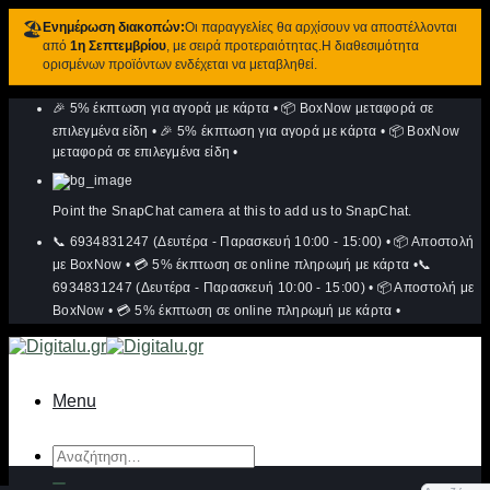
🏖️
Ενημέρωση διακοπών:
Οι παραγγελίες θα αρχίσουν να αποστέλλονται
από
1η Σεπτεμβρίου
, με σειρά προτεραιότητας.Η διαθεσιμότητα
ορισμένων προϊόντων ενδέχεται να μεταβληθεί.
Μετάβαση
🎉 5% έκπτωση για αγορά με κάρτα
•
📦 BoxNow μεταφορά σε
στο
περιεχόμενο
επιλεγμένα είδη
•
🎉 5% έκπτωση για αγορά με κάρτα
•
📦 BoxNow
μεταφορά σε επιλεγμένα είδη
•
Point the SnapChat camera at this to add us to SnapChat.
📞 6934831247 (Δευτέρα - Παρασκευή 10:00 - 15:00)
•
📦 Αποστολή
με BoxNow
•
💳 5% έκπτωση σε online πληρωμή με κάρτα
•
📞
6934831247 (Δευτέρα - Παρασκευή 10:00 - 15:00)
•
📦 Αποστολή με
BoxNow
•
💳 5% έκπτωση σε online πληρωμή με κάρτα
•
Menu
Αναζήτηση
για: