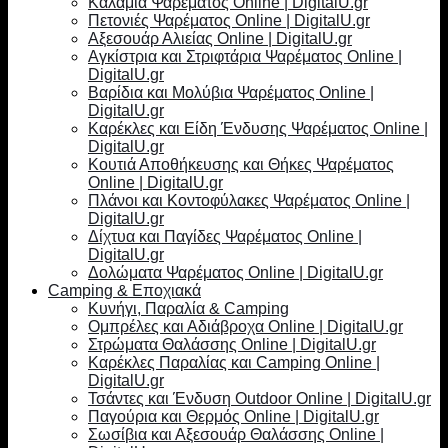
Καλάμια Ψαρέματος Online | DigitalU.gr
Πετονιές Ψαρέματος Online | DigitalU.gr
Αξεσουάρ Αλιείας Online | DigitalU.gr
Αγκίστρια και Στριφτάρια Ψαρέματος Online |
DigitalU.gr
Βαρίδια και Μολύβια Ψαρέματος Online |
DigitalU.gr
Καρέκλες και Είδη Ένδυσης Ψαρέματος Online |
DigitalU.gr
Κουτιά Αποθήκευσης και Θήκες Ψαρέματος
Online | DigitalU.gr
Πλάνοι και Κοντοφύλακες Ψαρέματος Online |
DigitalU.gr
Δίχτυα και Παγίδες Ψαρέματος Online |
DigitalU.gr
Δολώματα Ψαρέματος Online | DigitalU.gr
Camping & Εποχιακά
Κυνήγι, Παραλία & Camping
Ομπρέλες και Αδιάβροχα Online | DigitalU.gr
Στρώματα Θαλάσσης Online | DigitalU.gr
Καρέκλες Παραλίας και Camping Online |
DigitalU.gr
Τσάντες και Ένδυση Outdoor Online | DigitalU.gr
Παγούρια και Θερμός Online | DigitalU.gr
Σωσίβια και Αξεσουάρ Θαλάσσης Online |