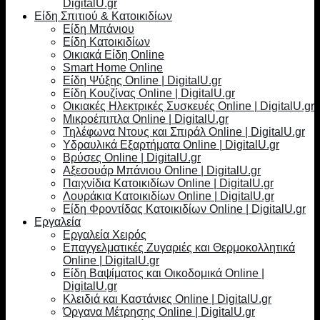
DigitalU.gr
Είδη Σπιτιού & Κατοικιδίων
Είδη Μπάνιου
Είδη Κατοικιδίων
Οικιακά Είδη Online
Smart Home Online
Είδη Ψύξης Online | DigitalU.gr
Είδη Κουζίνας Online | DigitalU.gr
Οικιακές Ηλεκτρικές Συσκευές Online | DigitalU.gr
Μικροέπιπλα Online | DigitalU.gr
Τηλέφωνα Ντους και Σπιράλ Online | DigitalU.gr
Υδραυλικά Εξαρτήματα Online | DigitalU.gr
Βρύσες Online | DigitalU.gr
Αξεσουάρ Μπάνιου Online | DigitalU.gr
Παιχνίδια Κατοικιδίων Online | DigitalU.gr
Λουράκια Κατοικιδίων Online | DigitalU.gr
Είδη Φροντίδας Κατοικιδίων Online | DigitalU.gr
Εργαλεία
Εργαλεία Χειρός
Επαγγελματικές Ζυγαριές και Θερμοκολλητικά
Online | DigitalU.gr
Είδη Βαψίματος και Οικοδομικά Online |
DigitalU.gr
Κλειδιά και Καστάνιες Online | DigitalU.gr
Όργανα Μέτρησης Online | DigitalU.gr