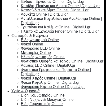
Ένδυση Εργασίας Online | DigitalU.gr
Κοπίδια, Πριόνια και Δίσκοι Online | DigitalU.gr
Κατσαβίδια και Λίμες Online | DigitalU.gr
Λουκέτα Online | DigitalU.gr
Ανταλλακτικά Εργαλείων και Αναλώσιμα Online |
DigitalU.gr
Τρυπάνια και Καλέμια Online | DigitalU.gr
Ηλεκτρικά Εργαλεία Finder Online | DigitalU.gr
Φωτισμός & Ενέργεια
Είδη Φωτισμού Online
Φακοί Online
Φαναράκια LED Online
Μπαταρίες Online
Ηλιακός Φωτισμός Online
Φωτιστικά Οροφής και Τοίχου Online | DigitalU.gr
Λάμπες LED Online | DigitalU.gr
Φωτιστικά Γραφείου και Πορτατίφ Online |
DigitalU.gr
Φακοί Χειρός Online | DigitalU.gr
Φακοί Κεφαλής Online | DigitalU.gr
Φαναράκια Κήπου Online | DigitalU.gr
Υγεία & Ομορφιά
Είδη Κομμωτηρίου Online
Είδη Νυχιών & Μακιγιάζ Online
Είδη Γυμναστικής Online