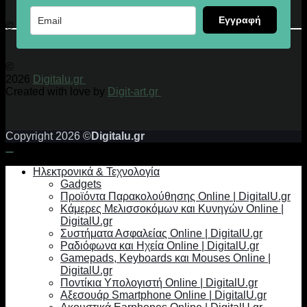
Εγγραφή
© 2026 Digitalu.gr
©
2026
Digitalu.gr
Created with love by
Digit-art.gr
Copyright 2026 ©
Digitalu.gr
Ηλεκτρονικά & Τεχνολογία
Gadgets
Προϊόντα Παρακολούθησης Online | DigitalU.gr
Κάμερες Μελισσοκόμων και Κυνηγών Online |
DigitalU.gr
Συστήματα Ασφαλείας Online | DigitalU.gr
Ραδιόφωνα και Ηχεία Online | DigitalU.gr
Gamepads, Keyboards και Mouses Online |
DigitalU.gr
Ποντίκια Υπολογιστή Online | DigitalU.gr
Αξεσουάρ Smartphone Online | DigitalU.gr