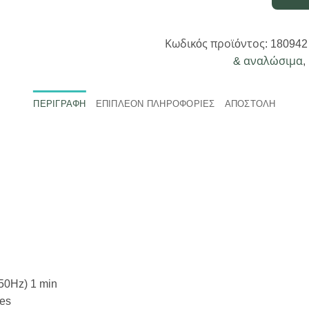
2U
-
2pcs
Κωδικός προϊόντος:
180942
-
& αναλώσιμα
,
180942
ποσότητα
ΠΕΡΙΓΡΑΦΉ
ΕΠΙΠΛΈΟΝ ΠΛΗΡΟΦΟΡΊΕΣ
ΑΠΟΣΤΟΛΗ
50Hz) 1 min
mes