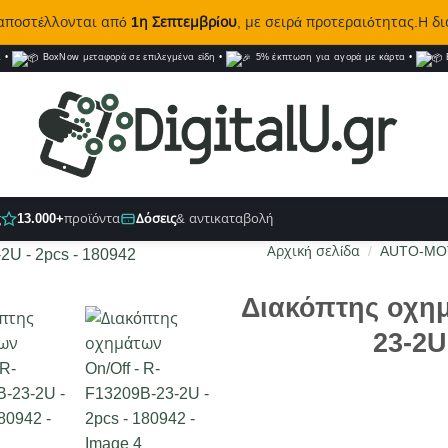
 αποστέλλονται από
1η Σεπτεμβρίου
, με σειρά προτεραιότητας.Η δ
α
•
BoxNow μεταφορά σε επιλεγμένα είδη
•
5% έκπτωση για αγορά με κάρτα
•
B
ς
13.000+
προϊόντα
Δόσεις
& αντικαταβολή
Αρχική σελίδα
/
AUTO-MO
Διακόπτης οχημ
23-2U