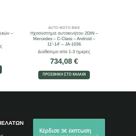
AUTO-MOTO-BIKE
ικών –
Ηχοσύστημα αυτοκινήτου 2DIN –
Mercedes – C-Class – Android –
11′-14′ – JA-1036
ς
Διαθέσιμο από 1-3 ημέρες
734,08
€
ΠΡΟΣΘΉΚΗ ΣΤΟ ΚΑΛΆΘΙ
ΠΕΛΑΤΩΝ
Κέρδισε 3€ έκπτωση
ις