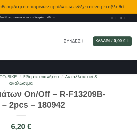
ιαθεσιμότητα ορισμένων προϊόντων ενδέχεται να μεταβληθεί.
oxNow μεταφορά σε επιλεγμένα είδη
•
ΚΑΛΆΘΙ /
0,00
€
ΣΎΝΔΕΣΗ
TO-BIKE
/
Είδη αυτοκινήτου
/
Ανταλλακτικά &
αναλώσιμα
άτων On/Off – R-F13209B-
 – 2pcs – 180942
6,20
€