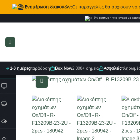
Ενημέρωση διακοπών:
Οι παραγγελίες θα αρχίσουν να
Μετάβαση
5% έκπτωση για αγορά με κάρτ
στο
περιεχόμενο
1-3 ημέρες
παράδοση
Box Now
2.000+ σημεία
Ασφαλείς
πληρωμέ