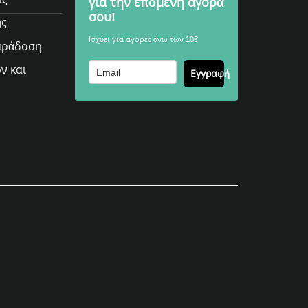
για την επόμενη αγορά
σου!
ής
Ισχύει για αγορές άνω των 10€
αράδοση
ν και
Εγγραφή