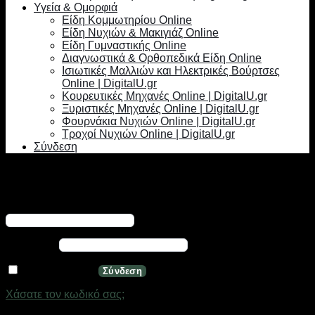
Υγεία & Ομορφιά
Είδη Κομμωτηρίου Online
Είδη Νυχιών & Μακιγιάζ Online
Είδη Γυμναστικής Online
Διαγνωστικά & Ορθοπεδικά Είδη Online
Ισιωτικές Μαλλιών και Ηλεκτρικές Βούρτσες
Online | DigitalU.gr
Κουρευτικές Μηχανές Online | DigitalU.gr
Ξυριστικές Μηχανές Online | DigitalU.gr
Φουρνάκια Νυχιών Online | DigitalU.gr
Τροχοί Νυχιών Online | DigitalU.gr
Σύνδεση
Σύνδεση
Απαιτείται
Όνομα χρήστη ή διεύθυνση email
*
Απαιτείται
Κωδικός
*
Να με θυμάσαι
Σύνδεση
Χάσατε τον κωδικό σας;