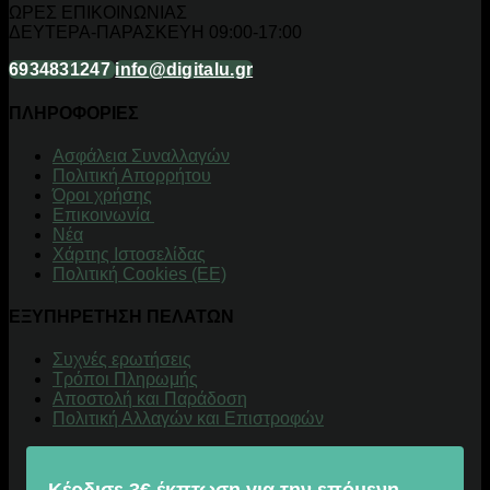
ΩΡΕΣ ΕΠΙΚΟΙΝΩΝΙΑΣ
ΔΕΥΤΕΡΑ-ΠΑΡΑΣΚΕΥΗ 09:00-17:00
6934831247
info@digitalu.gr
ΠΛΗΡΟΦΟΡΙΕΣ
Aσφάλεια Συναλλαγών
Πολιτική Απορρήτου
Όροι χρήσης
Επικοινωνία
Νέα
Χάρτης Ιστοσελίδας
Πολιτική Cookies (ΕΕ)
ΕΞΥΠΗΡΕΤΗΣΗ ΠΕΛΑΤΩΝ
Συχνές ερωτήσεις
Τρόποι Πληρωμής
Αποστολή και Παράδοση
Πολιτική Αλλαγών και Επιστροφών