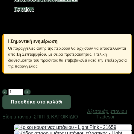
Ταμείο
+
Βουρτσάκι τουαλέτας – Πιγκάλ από υψηλής ανθεκτικότητας
πλαστικό υλικό, με πυκνό βουρτσάκι, σε μοντέρνο και
πρακτικό σχεδιασμό που μπορεί να ταιριάξει σε κάθε στυλ
μπάνιου.
ℹ️ Σημαντική ενημέρωση
Οι παραγγελίες αυτής της περιόδου θα αρχίσουν να αποστέλλονται
από
1η Σεπτεμβρίου
, με σειρά προτεραιότητας.Η τελική
διαθεσιμότητα του προϊόντος θα επιβεβαιωθεί κατά την επεξεργασία
της παραγγελίας.
Σε απόθεμα
Βουρτσάκι
τουαλέτας
-
Προσθήκη στο καλάθι
Πιγκάλ
Κωδικός προϊόντος:
21660
Κατηγορίες:
Αξεσουάρ μπάνιου
,
-
Είδη μπάνιου
,
ΣΠΙΤΙ & ΚΑΤΟΙΚΙΔΙΟ
Μάρκα:
Tradesor
Light
Pink
-