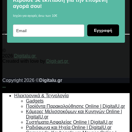
Κέρδισε 3€ έκπτωση για την επόμενη
αγορά σου!
Ισχύει για αγορές άνω των 10€
Εγγραφή
© 2026 Digitalu.gr
©
2026
Digitalu.gr
Created with love by
Digit-art.gr
Copyright 2026 ©
Digitalu.gr
Ηλεκτρονικά & Τεχνολογία
Gadgets
Προϊόντα Παρακολούθησης Online | DigitalU.gr
Κάμερες Μελισσοκόμων και Κυνηγών Online |
DigitalU.gr
Συστήματα Ασφαλείας Online | DigitalU.gr
Ραδιόφωνα και Ηχεία Online | DigitalU.gr