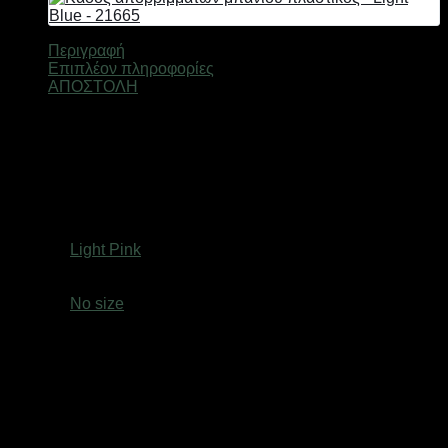
21660
ποσότητα
Περιγραφή
Επιπλέον πληροφορίες
ΑΠΟΣΤΟΛΗ
Βουρτσάκι τουαλέτας – Πιγκάλ από υψηλής ανθεκτικότητας
πλαστικό υλικό, με πυκνό βουρτσάκι, σε μοντέρνο και
πρακτικό σχεδιασμό που μπορεί να ταιριάξει σε κάθε στυλ
μπάνιου.
Βάρος
0,9 κ.
Χρώμα
Light Pink
size
No size
Ελτά courier πόρτα πόρτα 3,50€ (έως 2 kg)Easy mail 3.20€
(έως 2 kg)Box now 2€ ανεξαρτήτου μεγέθους( δεν
αποστέλλονται παραγγελίες με όγκο συσκευασίας
μεγαλύτερο από: (Υ: 36 cm, Β: 45 cm, Μ: 60 cm)Τα προϊόντα
αποστέλλονται με τις εταιρείες ταχυμεταφορών Ελτά courier
πόρτα πόρτα,Easymail, Box now σε όλη την Ελλάδα. Οι