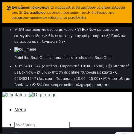
🏖️
Ενημέρωση διακοπών:
Οι παραγγελίες θα αρχίσουν να αποστέλλονται
από
1η Σεπτεμβρίου
, με σειρά προτεραιότητας.Η διαθεσιμότητα
ορισμένων προϊόντων ενδέχεται να μεταβληθεί.
Μετάβαση
🎉 5% έκπτωση για αγορά με κάρτα
•
📦 BoxNow μεταφορά σε
στο
περιεχόμενο
επιλεγμένα είδη
•
🎉 5% έκπτωση για αγορά με κάρτα
•
📦 BoxNow
μεταφορά σε επιλεγμένα είδη
•
Point the SnapChat camera at this to add us to SnapChat.
📞 6934831247 (Δευτέρα - Παρασκευή 10:00 - 15:00)
•
📦 Αποστολή
με BoxNow
•
💳 5% έκπτωση σε online πληρωμή με κάρτα
•
📞
6934831247 (Δευτέρα - Παρασκευή 10:00 - 15:00)
•
📦 Αποστολή με
BoxNow
•
💳 5% έκπτωση σε online πληρωμή με κάρτα
•
Menu
Αναζήτηση
για: