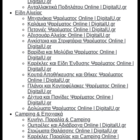
DigitalU.gr
Ανταλλακτικά Ποδηλάτου Online | DigitalU.gr
Είδη Αλιείας
Μηχανάκια Ψαρέματος Online | DigitalU.gr
Καλάμια Ψαρέματος Online | DigitalU.gr
Πετονιές Ψαρέματος Online | DigitalU.gr
Αξεσουάρ Αλιείας Online | DigitalU.gr
Αγκίστρια και Στριφτάρια Ψαρέματος Online |
DigitalU.gr
Βαρίδια και Μολύβια Ψαρέματος Online |
DigitalU.gr
Καρέκλες και Είδη Ένδυσης Ψαρέματος Online |
DigitalU.gr
Κουτιά Αποθήκευσης και Θήκες Ψαρέματος
Online | DigitalU.gr
Πλάνοι και Κοντοφύλακες Ψαρέματος Online |
DigitalU.gr
Δίχτυα και Παγίδες Ψαρέματος Online |
DigitalU.gr
Δολώματα Ψαρέματος Online | DigitalU.gr
Camping & Εποχιακά
Κυνήγι, Παραλία & Camping
Ομπρέλες και Αδιάβροχα Online | DigitalU.gr
Στρώματα Θαλάσσης Online | DigitalU.gr
Καρέκλες Παραλίας και Camping Online |