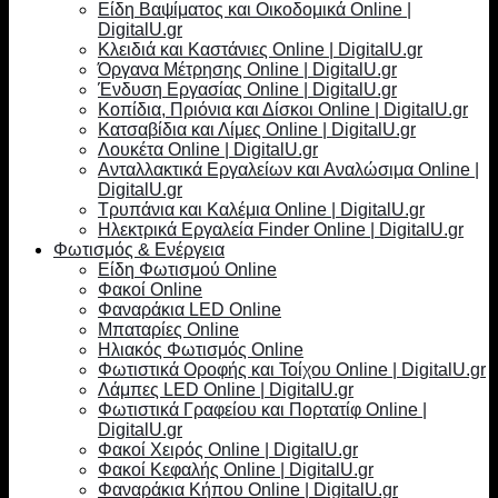
Είδη Βαψίματος και Οικοδομικά Online |
DigitalU.gr
Κλειδιά και Καστάνιες Online | DigitalU.gr
Όργανα Μέτρησης Online | DigitalU.gr
Ένδυση Εργασίας Online | DigitalU.gr
Κοπίδια, Πριόνια και Δίσκοι Online | DigitalU.gr
Κατσαβίδια και Λίμες Online | DigitalU.gr
Λουκέτα Online | DigitalU.gr
Ανταλλακτικά Εργαλείων και Αναλώσιμα Online |
DigitalU.gr
Τρυπάνια και Καλέμια Online | DigitalU.gr
Ηλεκτρικά Εργαλεία Finder Online | DigitalU.gr
Φωτισμός & Ενέργεια
Είδη Φωτισμού Online
Φακοί Online
Φαναράκια LED Online
Μπαταρίες Online
Ηλιακός Φωτισμός Online
Φωτιστικά Οροφής και Τοίχου Online | DigitalU.gr
Λάμπες LED Online | DigitalU.gr
Φωτιστικά Γραφείου και Πορτατίφ Online |
DigitalU.gr
Φακοί Χειρός Online | DigitalU.gr
Φακοί Κεφαλής Online | DigitalU.gr
Φαναράκια Κήπου Online | DigitalU.gr