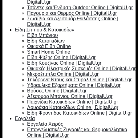
DigitalU.gr
Τσάντες και Ένδυση Outdoor Online | DigitalU.gr
Παγούρια και Θερμός Online | DigitalU.gr
Σωσίβια και Αξεσουάρ Θαλάσσης Online |
DigitalU.gr
Είδη Σπιτιού & Κατοικιδίων
Είδη Μπάνιου
Είδη Κατοικιδίων
Οικιακά Είδη Online
Smart Home Online
Είδη Ψύξης Online | DigitalU.gr
Είδη Κουζίνας Online | DigitalU.gr
Οικιακές Ηλεκτρικές Συσκευές Online | DigitalU.gr
Μικροέπιπλα Online | DigitalU.gr
Τηλέφωνα Ντους και Σπιράλ Online | DigitalU.gr
Υδραυλικά Εξαρτήματα Online | DigitalU.gr
Βρύσες Online | DigitalU.gr
Αξεσουάρ Μπάνιου Online | DigitalU.gr
Παιχνίδια Κατοικιδίων Online | DigitalU.gr
Λουράκια Κατοικιδίων Online | DigitalU.gr
Είδη Φροντίδας Κατοικιδίων Online | DigitalU.gr
Εργαλεία
Εργαλεία Χειρός
Επαγγελματικές Ζυγαριές και Θερμοκολλητικά
Online | DigitalU.gr