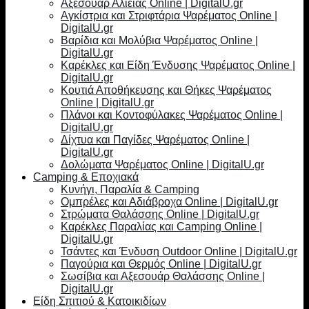
Αξεσουάρ Αλιείας Online | DigitalU.gr
Αγκίστρια και Στριφτάρια Ψαρέματος Online |
DigitalU.gr
Βαρίδια και Μολύβια Ψαρέματος Online |
DigitalU.gr
Καρέκλες και Είδη Ένδυσης Ψαρέματος Online |
DigitalU.gr
Κουτιά Αποθήκευσης και Θήκες Ψαρέματος
Online | DigitalU.gr
Πλάνοι και Κοντοφύλακες Ψαρέματος Online |
DigitalU.gr
Δίχτυα και Παγίδες Ψαρέματος Online |
DigitalU.gr
Δολώματα Ψαρέματος Online | DigitalU.gr
Camping & Εποχιακά
Κυνήγι, Παραλία & Camping
Ομπρέλες και Αδιάβροχα Online | DigitalU.gr
Στρώματα Θαλάσσης Online | DigitalU.gr
Καρέκλες Παραλίας και Camping Online |
DigitalU.gr
Τσάντες και Ένδυση Outdoor Online | DigitalU.gr
Παγούρια και Θερμός Online | DigitalU.gr
Σωσίβια και Αξεσουάρ Θαλάσσης Online |
DigitalU.gr
Είδη Σπιτιού & Κατοικιδίων