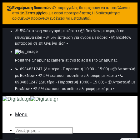
🏖️
Ενημέρωση διακοπών:
Οι παραγγελίες θα αρχίσουν να αποστέλλονται
από
1η Σεπτεμβρίου
, με σειρά προτεραιότητας.Η διαθεσιμότητα
ορισμένων προϊόντων ενδέχεται να μεταβληθεί.
Μετάβαση
🎉 5% έκπτωση για αγορά με κάρτα
•
📦 BoxNow μεταφορά σε
στο
περιεχόμενο
επιλεγμένα είδη
•
🎉 5% έκπτωση για αγορά με κάρτα
•
📦 BoxNow
μεταφορά σε επιλεγμένα είδη
•
Point the SnapChat camera at this to add us to SnapChat.
📞 6934831247 (Δευτέρα - Παρασκευή 10:00 - 15:00)
•
📦 Αποστολή
με BoxNow
•
💳 5% έκπτωση σε online πληρωμή με κάρτα
•
📞
6934831247 (Δευτέρα - Παρασκευή 10:00 - 15:00)
•
📦 Αποστολή με
BoxNow
•
💳 5% έκπτωση σε online πληρωμή με κάρτα
•
Menu
Αναζήτηση
για: