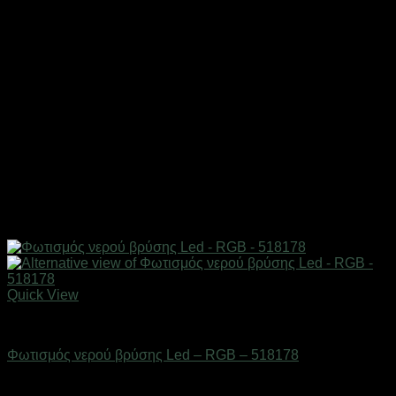
Quick View
Είδη μπάνιου
Φωτισμός νερού βρύσης Led – RGB – 518178
Διαθέσιμο από 1-3 ημέρες