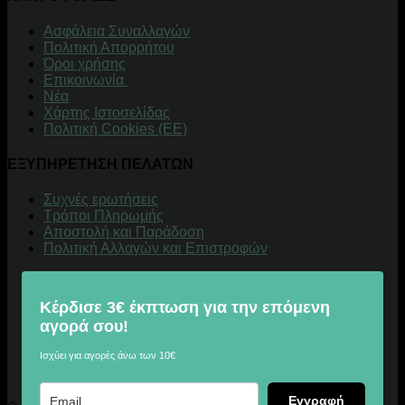
Aσφάλεια Συναλλαγών
Πολιτική Απορρήτου
Όροι χρήσης
Επικοινωνία
Νέα
Χάρτης Ιστοσελίδας
Πολιτική Cookies (ΕΕ)
ΕΞΥΠΗΡΕΤΗΣΗ ΠΕΛΑΤΩΝ
Συχνές ερωτήσεις
Τρόποι Πληρωμής
Αποστολή και Παράδοση
Πολιτική Αλλαγών και Επιστροφών
Κέρδισε 3€ έκπτωση για την επόμενη
αγορά σου!
Ισχύει για αγορές άνω των 10€
Εγγραφή