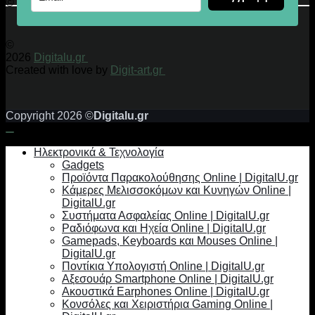
© 2026 Digitalu.gr
©
2026
Digitalu.gr
Created with love by
Digit-art.gr
Copyright 2026 ©
Digitalu.gr
Ηλεκτρονικά & Τεχνολογία
Gadgets
Προϊόντα Παρακολούθησης Online | DigitalU.gr
Κάμερες Μελισσοκόμων και Κυνηγών Online |
DigitalU.gr
Συστήματα Ασφαλείας Online | DigitalU.gr
Ραδιόφωνα και Ηχεία Online | DigitalU.gr
Gamepads, Keyboards και Mouses Online |
DigitalU.gr
Ποντίκια Υπολογιστή Online | DigitalU.gr
Αξεσουάρ Smartphone Online | DigitalU.gr
Ακουστικά Earphones Online | DigitalU.gr
Κονσόλες και Χειριστήρια Gaming Online |