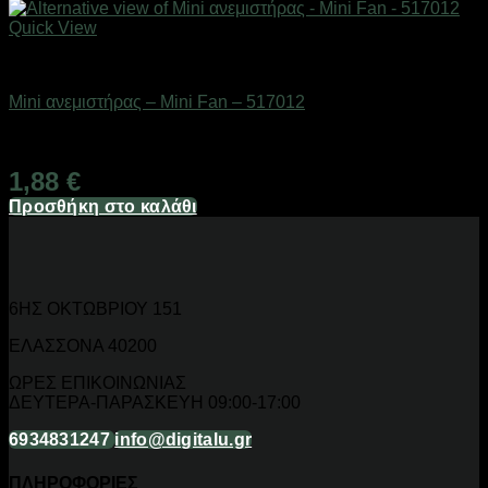
Quick View
Είδη ψύξης
Mini ανεμιστήρας – Mini Fan – 517012
Διαθέσιμο από 1-3 ημέρες
1,88
€
Προσθήκη στο καλάθι
6ΗΣ ΟΚΤΩΒΡΙΟΥ 151
ΕΛΑΣΣΟΝΑ 40200
ΩΡΕΣ ΕΠΙΚΟΙΝΩΝΙΑΣ
ΔΕΥΤΕΡΑ-ΠΑΡΑΣΚΕΥΗ 09:00-17:00
6934831247
info@digitalu.gr
ΠΛΗΡΟΦΟΡΙΕΣ