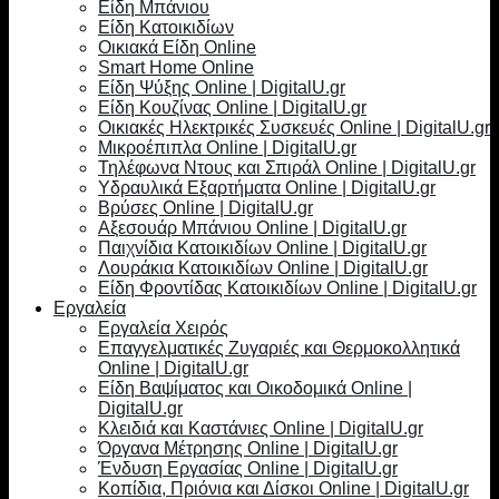
Είδη Μπάνιου
Είδη Κατοικιδίων
Οικιακά Είδη Online
Smart Home Online
Είδη Ψύξης Online | DigitalU.gr
Είδη Κουζίνας Online | DigitalU.gr
Οικιακές Ηλεκτρικές Συσκευές Online | DigitalU.gr
Μικροέπιπλα Online | DigitalU.gr
Τηλέφωνα Ντους και Σπιράλ Online | DigitalU.gr
Υδραυλικά Εξαρτήματα Online | DigitalU.gr
Βρύσες Online | DigitalU.gr
Αξεσουάρ Μπάνιου Online | DigitalU.gr
Παιχνίδια Κατοικιδίων Online | DigitalU.gr
Λουράκια Κατοικιδίων Online | DigitalU.gr
Είδη Φροντίδας Κατοικιδίων Online | DigitalU.gr
Εργαλεία
Εργαλεία Χειρός
Επαγγελματικές Ζυγαριές και Θερμοκολλητικά
Online | DigitalU.gr
Είδη Βαψίματος και Οικοδομικά Online |
DigitalU.gr
Κλειδιά και Καστάνιες Online | DigitalU.gr
Όργανα Μέτρησης Online | DigitalU.gr
Ένδυση Εργασίας Online | DigitalU.gr
Κοπίδια, Πριόνια και Δίσκοι Online | DigitalU.gr