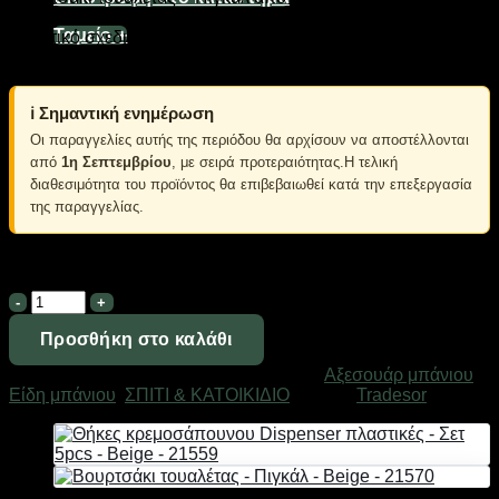
πλαστικό υλικό, με πυκνό βουρτσάκι, σε μοντέρνο και
Ταμείο
+
πρακτικό σχεδιασμό που μπορεί να ταιριάξει σε κάθε στυλ
μπάνιου.
ℹ️ Σημαντική ενημέρωση
Οι παραγγελίες αυτής της περιόδου θα αρχίσουν να αποστέλλονται
από
1η Σεπτεμβρίου
, με σειρά προτεραιότητας.Η τελική
διαθεσιμότητα του προϊόντος θα επιβεβαιωθεί κατά την επεξεργασία
της παραγγελίας.
Σε απόθεμα
Βουρτσάκι
τουαλέτας
-
Προσθήκη στο καλάθι
Πιγκάλ
Κωδικός προϊόντος:
21564
Κατηγορίες:
Αξεσουάρ μπάνιου
,
-
Είδη μπάνιου
,
ΣΠΙΤΙ & ΚΑΤΟΙΚΙΔΙΟ
Μάρκα:
Tradesor
Beige
-
21564
ποσότητα