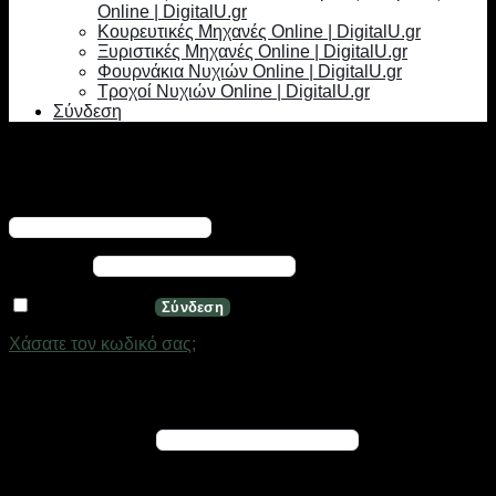
Online | DigitalU.gr
Κουρευτικές Μηχανές Online | DigitalU.gr
Ξυριστικές Μηχανές Online | DigitalU.gr
Φουρνάκια Νυχιών Online | DigitalU.gr
Τροχοί Νυχιών Online | DigitalU.gr
Σύνδεση
Σύνδεση
Απαιτείται
Όνομα χρήστη ή διεύθυνση email
*
Απαιτείται
Κωδικός
*
Να με θυμάσαι
Σύνδεση
Χάσατε τον κωδικό σας;
Εγγραφή
Απαιτείται
Διεύθυνση email
*
Ένας σύνδεσμος για να ορίσετε νέο κωδικό πρόσβασης θα