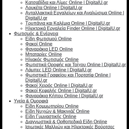
Κατσαβίδια και Λίμες Online | DigitalU.gr
Λουκέτα Online | DigitalU.gr
Ανταλλακτικά Εργαλείων και Αναλώσιμα Online |
DigitalU.gr
Τρυπάνια και Καλέμια Online | DigitalU.gr
Ηλεκτρικά Εργαλεία Finder Online | DigitalU.gr
Φωτισμός & Ενέργεια
Είδη Φωτισμού Online
Φακοί Online
Φαναράκια LED Online
Μπαταρίες Online
Ηλιακός Φωτισμός Online
Φωτιστικά Οροφής και Τοίχου Online | DigitalU.gr
Λάμπες LED Online | DigitalU.gr
Φωτιστικά Γραφείου και Πορτατίφ Online |
DigitalU.gr
Φακοί Χειρός Online | DigitalU.gr
Φακοί Κεφαλής Online | DigitalU.gr
Φαναράκια Κήπου Online | DigitalU.gr
Υγεία & Ομορφιά
Είδη Κομμωτηρίου Online
Είδη Νυχιών & Μακιγιάζ Online
Είδη Γυμναστικής Online
Διαγνωστικά & Ορθοπεδικά Είδη Online
Ισιωτικές Μαλλιών και Ηλεκτρικές Βούρτσες