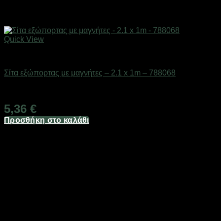
Quick View
Είδη γραφείου & αριθμομηχανές
Σίτα εξώπορτας με μαγνήτες – 2.1 x 1m – 788068
Διαθέσιμο από 1-3 ημέρες
5,36
€
Προσθήκη στο καλάθι