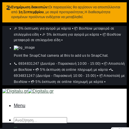
🏖️
Ενημέρωση διακοπών:
Οι παραγγελίες θα αρχίσουν να αποστέλλονται
από
1η Σεπτεμβρίου
, με σειρά προτεραιότητας.Η διαθεσιμότητα
ορισμένων προϊόντων ενδέχεται να μεταβληθεί.
Μετάβαση
🎉 5% έκπτωση για αγορά με κάρτα
•
📦 BoxNow μεταφορά σε
στο
περιεχόμενο
επιλεγμένα είδη
•
🎉 5% έκπτωση για αγορά με κάρτα
•
📦 BoxNow
μεταφορά σε επιλεγμένα είδη
•
Point the SnapChat camera at this to add us to SnapChat.
📞 6934831247 (Δευτέρα - Παρασκευή 10:00 - 15:00)
•
📦 Αποστολή
με BoxNow
•
💳 5% έκπτωση σε online πληρωμή με κάρτα
•
📞
6934831247 (Δευτέρα - Παρασκευή 10:00 - 15:00)
•
📦 Αποστολή με
BoxNow
•
💳 5% έκπτωση σε online πληρωμή με κάρτα
•
Menu
Αναζήτηση
για: