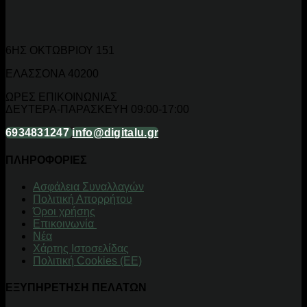
6ΗΣ ΟΚΤΩΒΡΙΟΥ 151
ΕΛΑΣΣΟΝΑ 40200
ΩΡΕΣ ΕΠΙΚΟΙΝΩΝΙΑΣ
ΔΕΥΤΕΡΑ-ΠΑΡΑΣΚΕΥΗ 09:00-17:00
6934831247
info@digitalu.gr
ΠΛΗΡΟΦΟΡΙΕΣ
Aσφάλεια Συναλλαγών
Πολιτική Απορρήτου
Όροι χρήσης
Επικοινωνία
Νέα
Χάρτης Ιστοσελίδας
Πολιτική Cookies (ΕΕ)
ΕΞΥΠΗΡΕΤΗΣΗ ΠΕΛΑΤΩΝ