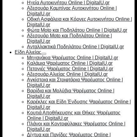
Ηχεία Αυτοκινήτου Online | DigitalU.gr
Αξεσουάρ Καμπίνας Αυτοκινήτου Online |
DigitalU.gr
Οδική Ασφάλεια και Κόρνες Αυτοκινήτου Online |
DigitalU.gr
Φώτα Moto και Ποδηλάτου Online | DigitalU.gr
Αξεσουάρ Moto και Ποδηλάτου Online |
DigitalU.gr
Ανταλλακτικά Ποδηλάτου Online | DigitalU.gr
Είδη Αλιείας
Μηχανάκια Ψαρέματος Online | DigitalU.gr
Καλάμια Ψαρέματος Online | DigitalU.gr
Πετονιές Ψαρέματος Online | DigitalU.gr
Αξεσουάρ Αλιείας Online | DigitalU.gr
Αγκίστρια και Στριφτάρια Ψαρέματος Online |
DigitalU.gr
Βαρίδια και Μολύβια Ψαρέματος Online |
DigitalU.gr
Καρέκλες και Είδη Ένδυσης Ψαρέματος Online |
DigitalU.gr
Κουτιά Αποθήκευσης και Θήκες Ψαρέματος
Online | DigitalU.gr
Πλάνοι και Κοντοφύλακες Ψαρέματος Online |
DigitalU.gr
Δίχτυα και Παγίδες Ψαρέματος Online |