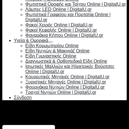
Φωτιστικά Οροφής και Τοίχου Online | DigitalU.gr
Λάμπες LED Online | DigitalU.gr
Φωτιστικά Γραφείου και Πορτατίφ Online |
DigitalU.gr
Φακοί Χειρός Online | DigitalU.gr
Φακοί Κεφαλής Online | DigitalU.gr
Φαναράκια Κήπου Online | DigitalU.gr
Υγεία & Ομορφιά
Είδη Κομμωτηρίου Online
Είδη Νυχιών & Μακιγιάζ Online
Είδη Γυμναστικής Online
Διαγνωστικά & Ορθοπεδικά Είδη Online
Ισιωτικές Μαλλιών και Ηλεκτρικές Βούρτσες
Online | DigitalU.gr
Κουρευτικές Μηχανές Online | DigitalU.gr
Ξυριστικές Μηχανές Online | DigitalU.gr
Φουρνάκια Νυχιών Online | DigitalU.gr
Τροχοί Νυχιών Online | DigitalU.gr
Σύνδεση
Σύνδεση
Απαιτείται
Όνομα χρήστη ή διεύθυνση email
*