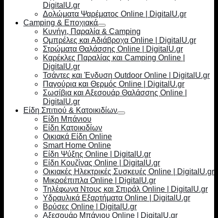
DigitalU.gr
Δολώματα Ψαρέματος Online | DigitalU.gr
Camping & Εποχιακά
Κυνήγι, Παραλία & Camping
Ομπρέλες και Αδιάβροχα Online | DigitalU.gr
Στρώματα Θαλάσσης Online | DigitalU.gr
Καρέκλες Παραλίας και Camping Online |
DigitalU.gr
Τσάντες και Ένδυση Outdoor Online | DigitalU.gr
Παγούρια και Θερμός Online | DigitalU.gr
Σωσίβια και Αξεσουάρ Θαλάσσης Online |
DigitalU.gr
Είδη Σπιτιού & Κατοικιδίων
Είδη Μπάνιου
Είδη Κατοικιδίων
Οικιακά Είδη Online
Smart Home Online
Είδη Ψύξης Online | DigitalU.gr
Είδη Κουζίνας Online | DigitalU.gr
Οικιακές Ηλεκτρικές Συσκευές Online | DigitalU.gr
Μικροέπιπλα Online | DigitalU.gr
Τηλέφωνα Ντους και Σπιράλ Online | DigitalU.gr
Υδραυλικά Εξαρτήματα Online | DigitalU.gr
Βρύσες Online | DigitalU.gr
Αξεσουάρ Μπάνιου Online | DigitalU.gr