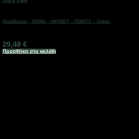
Quick View
Είδη θέρμανσης
Αερόθερμο – 600W – HR5807 – 058070 – Green
Διαθέσιμο από 1-3 ημέρες
29,48
€
Προσθήκη στο καλάθι