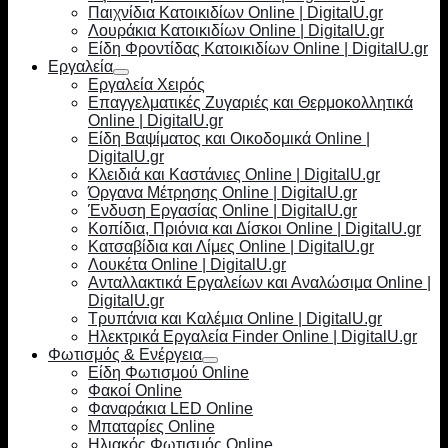
Παιχνίδια Κατοικιδίων Online | DigitalU.gr
Λουράκια Κατοικιδίων Online | DigitalU.gr
Είδη Φροντίδας Κατοικιδίων Online | DigitalU.gr
Εργαλεία
Εργαλεία Χειρός
Επαγγελματικές Ζυγαριές και Θερμοκολλητικά
Online | DigitalU.gr
Είδη Βαψίματος και Οικοδομικά Online |
DigitalU.gr
Κλειδιά και Καστάνιες Online | DigitalU.gr
Όργανα Μέτρησης Online | DigitalU.gr
Ένδυση Εργασίας Online | DigitalU.gr
Κοπίδια, Πριόνια και Δίσκοι Online | DigitalU.gr
Κατσαβίδια και Λίμες Online | DigitalU.gr
Λουκέτα Online | DigitalU.gr
Ανταλλακτικά Εργαλείων και Αναλώσιμα Online |
DigitalU.gr
Τρυπάνια και Καλέμια Online | DigitalU.gr
Ηλεκτρικά Εργαλεία Finder Online | DigitalU.gr
Φωτισμός & Ενέργεια
Είδη Φωτισμού Online
Φακοί Online
Φαναράκια LED Online
Μπαταρίες Online
Ηλιακός Φωτισμός Online