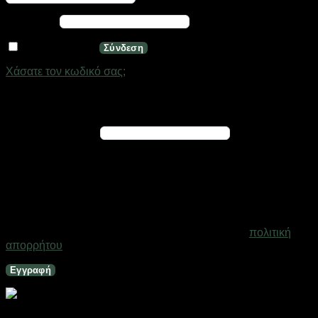
Απαιτείται
Κωδικός
*
Να με θυμάσαι
Σύνδεση
Χάσατε τον κωδικό σας;
Εγγραφή
Απαιτείται
Διεύθυνση email
*
Ένας σύνδεσμος για να ορίσετε νέο κωδικό πρόσβασης θα
σταλεί στη διεύθυνση email σας
Τα προσωπικά σας δεδομένα θα χρησιμοποιηθούν για την
υποστήριξη της εμπειρίας σας σε ολόκληρο τον ιστότοπο, για
τη διαχείριση της πρόσβασης στο λογαριασμό σας και για
άλλους σκοπούς που περιγράφονται στη σελίδα
πολιτική
απορρήτου
.
Εγγραφή