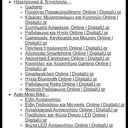
Ηλεκτρονικά & Τεχνολογία
Gadgets
Προϊόντα Παρακολούθησης Online | DigitalU.gr
Κάμερες Μελισσοκόμων και Κυνηγών Online |
DigitalU.gr
Συστήματα Ασφαλείας Online | DigitalU.gr
Ραδιόφωνα και Ηχεία Online | DigitalU.gr
Gamepads, Keyboards και Mouses Online |
DigitalU.gr
Ποντίκια Υπολογιστή Online | DigitalU.gr
Αξεσουάρ Smartphone Online | DigitalU.gr
Ακουστικά Earphones Online | DigitalU.gr
Κονσόλες και Χειριστήρια Gaming Online |
DigitalU.gr
Smartwatches Online | DigitalU.gr
Ηχεία Bluetooth Online | DigitalU.gr
Ραδιόφωνα Retro Online | DigitalU.gr
Φορητά Ραδιόφωνα Online | DigitalU.gr
Auto-Moto-Bike
Είδη Αυτοκινήτου
Είδη Ποδηλάτου και Μηχανής Online | DigitalU.gr
Ανταλλακτικά Αυτοκινήτου Online | DigitalU.gr
Προβολείς και Φώτα Όγκου LED Online |
DigitalU.gr
Φώτα LED Αυτοκινήτου Online | DigitalU.gr