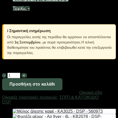
ζαρζαβατικά κα. Χαρακτηριστικά: 5 επίπεδα, Ισχύς: 240W,
Ρυθμιστής θερμοκρασίας: 40-75C, Διαστάσεις συσκευής:
Ταμείο
+
26x26x24cm.Εμπεριέχονται οδηγίες στα Αγγλικά και στα
Κινέζικα.
ℹ️ Σημαντική ενημέρωση
Οι παραγγελίες αυτής της περιόδου θα αρχίσουν να αποστέλλονται
από
1η Σεπτεμβρίου
, με σειρά προτεραιότητας.Η τελική
διαθεσιμότητα του προϊόντος θα επιβεβαιωθεί κατά την επεξεργασία
της παραγγελίας.
Σε απόθεμα
Αποξηραντής
τροφίμων
-
Προσθήκη στο καλάθι
KA9003
Κωδικός προϊόντος:
613224
Κατηγορίες:
Οικιακά είδη
,
-
Οικιακές ηλεκτρικές συσκευές
,
ΣΠΙΤΙ & ΚΑΤΟΙΚΙΔΙΟ
Μάρκα:
DSP
DSP
-
613224
ποσότητα