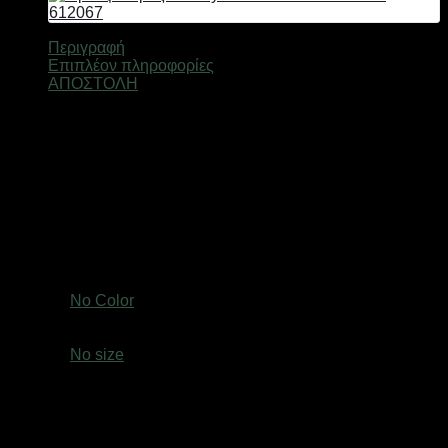
Περιγραφή
Επιπλέον πληροφορίες
ΑΠΟΣΤΟΛΗ
Αποξηραντής τροφίμων, υψηλής ποιότητας και απόδοσης,
από την DSP. Διαθέτει 5 επίπεδα και είναι ιδιαίτερα
εύχρηστος, ιδανικός για να αποξηράνεται φρούτα, λαχανικά,
ζαρζαβατικά κα. Χαρακτηριστικά: 5 επίπεδα, Ισχύς: 240W,
Ρυθμιστής θερμοκρασίας: 40-75C, Διαστάσεις συσκευής:
26x26x24cm.Εμπεριέχονται οδηγίες στα Αγγλικά και στα
Κινέζικα.
Βάρος
3,0 κ.
Χρώμα
No Color
size
No size
Ελτά courier πόρτα πόρτα 3,50€ (έως 2 kg)Easy mail 3.20€
(έως 2 kg)Box now 2€ ανεξαρτήτου μεγέθους( δεν
αποστέλλονται παραγγελίες με όγκο συσκευασίας
μεγαλύτερο από: (Υ: 36 cm, Β: 45 cm, Μ: 60 cm)Τα προϊόντα