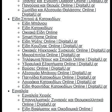
Τσάντες και Ένδυση Outdoor Online | DigitalU.gr
Παγούρια και Θερμός Online | DigitalU.gr
Σωσίβια και Αξεσουάρ Θαλάσσης Online |
DigitalU.gr
Είδη Σπιτιού & Κατοικιδίων
Είδη Μπάνιου
Είδη Κατοικιδίων
Οικιακά Είδη Online
Smart Home Online
Είδη Ψύξης Online | DigitalU.gr
Είδη Κουζίνας Online | DigitalU.gr
Οικιακές Ηλεκτρικές Συσκευές Online | DigitalU.gr
Μικροέπιπλα Online | DigitalU.gr
Τηλέφωνα Ντους και Σπιράλ Online | DigitalU.gr
Υδραυλικά Εξαρτήματα Online | DigitalU.gr
Βρύσες Online | DigitalU.gr
Αξεσουάρ Μπάνιου Online | DigitalU.gr
Παιχνίδια Κατοικιδίων Online | DigitalU.gr
Λουράκια Κατοικιδίων Online | DigitalU.gr
Είδη Φροντίδας Κατοικιδίων Online | DigitalU.gr
Εργαλεία
Εργαλεία Χειρός
Επαγγελματικές Ζυγαριές και Θερμοκολλητικά
Online | DigitalU.gr
Είδη Βαψίματος και Οικοδομικά Online |