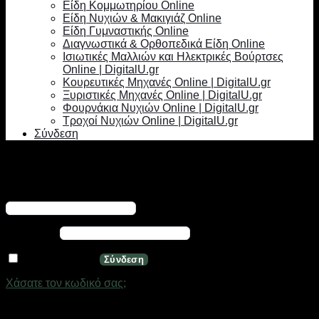
Είδη Κομμωτηρίου Online
Είδη Νυχιών & Μακιγιάζ Online
Είδη Γυμναστικής Online
Διαγνωστικά & Ορθοπεδικά Είδη Online
Ισιωτικές Μαλλιών και Ηλεκτρικές Βούρτσες
Online | DigitalU.gr
Κουρευτικές Μηχανές Online | DigitalU.gr
Ξυριστικές Μηχανές Online | DigitalU.gr
Φουρνάκια Νυχιών Online | DigitalU.gr
Τροχοί Νυχιών Online | DigitalU.gr
Σύνδεση
Σύνδεση
Απαιτείται
Όνομα χρήστη ή διεύθυνση email
*
Απαιτείται
Κωδικός
*
Να με θυμάσαι
Σύνδεση
Χάσατε τον κωδικό σας;
Εγγραφή