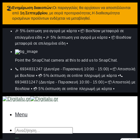
🏖️
Ενημέρωση διακοπών:
Οι παραγγελίες θα αρχίσουν να αποστέλλονται
από
1η Σεπτεμβρίου
, με σειρά προτεραιότητας.Η διαθεσιμότητα
ορισμένων προϊόντων ενδέχεται να μεταβληθεί.
Μετάβαση
🎉 5% έκπτωση για αγορά με κάρτα
•
📦 BoxNow μεταφορά σε
στο
περιεχόμενο
επιλεγμένα είδη
•
🎉 5% έκπτωση για αγορά με κάρτα
•
📦 BoxNow
μεταφορά σε επιλεγμένα είδη
•
Point the SnapChat camera at this to add us to SnapChat.
📞 6934831247 (Δευτέρα - Παρασκευή 10:00 - 15:00)
•
📦 Αποστολή
με BoxNow
•
💳 5% έκπτωση σε online πληρωμή με κάρτα
•
📞
6934831247 (Δευτέρα - Παρασκευή 10:00 - 15:00)
•
📦 Αποστολή με
BoxNow
•
💳 5% έκπτωση σε online πληρωμή με κάρτα
•
Menu
Αναζήτηση
για: