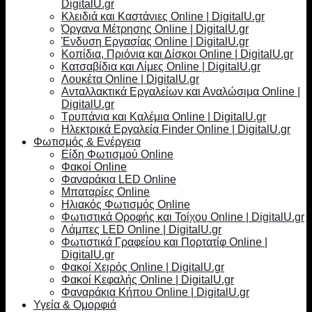
DigitalU.gr
Κλειδιά και Καστάνιες Online | DigitalU.gr
Όργανα Μέτρησης Online | DigitalU.gr
Ένδυση Εργασίας Online | DigitalU.gr
Κοπίδια, Πριόνια και Δίσκοι Online | DigitalU.gr
Κατσαβίδια και Λίμες Online | DigitalU.gr
Λουκέτα Online | DigitalU.gr
Ανταλλακτικά Εργαλείων και Αναλώσιμα Online |
DigitalU.gr
Τρυπάνια και Καλέμια Online | DigitalU.gr
Ηλεκτρικά Εργαλεία Finder Online | DigitalU.gr
Φωτισμός & Ενέργεια
Είδη Φωτισμού Online
Φακοί Online
Φαναράκια LED Online
Μπαταρίες Online
Ηλιακός Φωτισμός Online
Φωτιστικά Οροφής και Τοίχου Online | DigitalU.gr
Λάμπες LED Online | DigitalU.gr
Φωτιστικά Γραφείου και Πορτατίφ Online |
DigitalU.gr
Φακοί Χειρός Online | DigitalU.gr
Φακοί Κεφαλής Online | DigitalU.gr
Φαναράκια Κήπου Online | DigitalU.gr
Υγεία & Ομορφιά