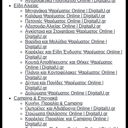
Ανταλλακτικά Ποδηλάτου Online | DigitalU.gr
Είδη Αλιείας
Μηχανάκια Ψαρέματος Online | DigitalU.gr
Καλάμια Ψαρέματος Online | DigitalU.gr
Πετονιές Ψαρέματος Online | DigitalU.gr
Αξεσουάρ Αλιείας Online | DigitalU.gr
Αγκίστρια και Στριφτάρια Ψαρέματος Online |
DigitalU.gr
Βαρίδια και Μολύβια Ψαρέματος Online |
DigitalU.gr
Καρέκλες και Είδη Ένδυσης Ψαρέματος Online |
DigitalU.gr
Κουτιά Αποθήκευσης και Θήκες Ψαρέματος
Online | DigitalU.gr
Πλάνοι και Κοντοφύλακες Ψαρέματος Online |
DigitalU.gr
Δίχτυα και Παγίδες Ψαρέματος Online |
DigitalU.gr
Δολώματα Ψαρέματος Online | DigitalU.gr
Camping & Εποχιακά
Κυνήγι, Παραλία & Camping
Ομπρέλες και Αδιάβροχα Online | DigitalU.gr
Στρώματα Θαλάσσης Online | DigitalU.gr
Καρέκλες Παραλίας και Camping Online |
DigitalU.gr