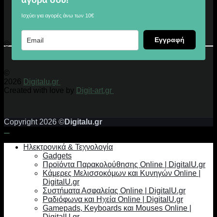
αγορά σου!
Ισχύει για αγορές άνω των 10€
Εγγραφή
© 2026 Digitalu.gr
©
2026
Digitalu.gr
Created with love by
Digit-art.gr
Copyright 2026 ©
Digitalu.gr
Ηλεκτρονικά & Τεχνολογία
Gadgets
Προϊόντα Παρακολούθησης Online | DigitalU.gr
Κάμερες Μελισσοκόμων και Κυνηγών Online |
DigitalU.gr
Συστήματα Ασφαλείας Online | DigitalU.gr
Ραδιόφωνα και Ηχεία Online | DigitalU.gr
Gamepads, Keyboards και Mouses Online |
DigitalU.gr