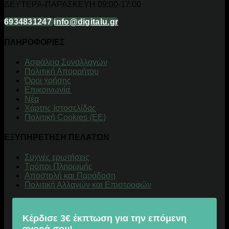
ΔΕΥΤΕΡΑ-ΠΑΡΑΣΚΕΥΗ 09:00-17:00
6934831247
info@digitalu.gr
ΠΛΗΡΟΦΟΡΙΕΣ
Aσφάλεια Συναλλαγών
Πολιτική Απορρήτου
Όροι χρήσης
Επικοινωνία
Νέα
Χάρτης Ιστοσελίδας
Πολιτική Cookies (ΕΕ)
ΕΞΥΠΗΡΕΤΗΣΗ ΠΕΛΑΤΩΝ
Συχνές ερωτήσεις
Τρόποι Πληρωμής
Αποστολή και Παράδοση
Πολιτική Αλλαγών και Επιστροφών
Κέρδισε 3€ έκπτωση για την επόμενη