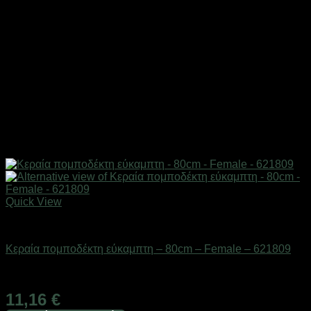
Quick View
Αξεσουάρ πομποδεκτών
Κεραία πομποδέκτη εύκαμπτη – 80cm – Female – 621809
Διαθέσιμο από 1-3 ημέρες
11,16
€