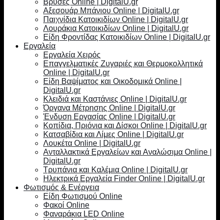
Βρύσες Online | DigitalU.gr
Αξεσουάρ Μπάνιου Online | DigitalU.gr
Παιχνίδια Κατοικιδίων Online | DigitalU.gr
Λουράκια Κατοικιδίων Online | DigitalU.gr
Είδη Φροντίδας Κατοικιδίων Online | DigitalU.gr
Εργαλεία
Εργαλεία Χειρός
Επαγγελματικές Ζυγαριές και Θερμοκολλητικά
Online | DigitalU.gr
Είδη Βαψίματος και Οικοδομικά Online |
DigitalU.gr
Κλειδιά και Καστάνιες Online | DigitalU.gr
Όργανα Μέτρησης Online | DigitalU.gr
Ένδυση Εργασίας Online | DigitalU.gr
Κοπίδια, Πριόνια και Δίσκοι Online | DigitalU.gr
Κατσαβίδια και Λίμες Online | DigitalU.gr
Λουκέτα Online | DigitalU.gr
Ανταλλακτικά Εργαλείων και Αναλώσιμα Online |
DigitalU.gr
Τρυπάνια και Καλέμια Online | DigitalU.gr
Ηλεκτρικά Εργαλεία Finder Online | DigitalU.gr
Φωτισμός & Ενέργεια
Είδη Φωτισμού Online
Φακοί Online
Φαναράκια LED Online