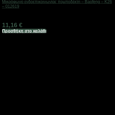
Μικρόφωνο ενδοεπικοινωνίας πομποδέκτη – Baofeng – K26
– 012619
Διαθέσιμο από 1-3 ημέρες
11,16
€
Προσθήκη στο καλάθι