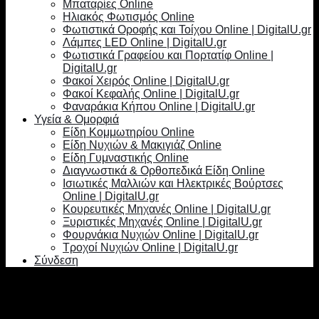
Μπαταρίες Online
Ηλιακός Φωτισμός Online
Φωτιστικά Οροφής και Τοίχου Online | DigitalU.gr
Λάμπες LED Online | DigitalU.gr
Φωτιστικά Γραφείου και Πορτατίφ Online |
DigitalU.gr
Φακοί Χειρός Online | DigitalU.gr
Φακοί Κεφαλής Online | DigitalU.gr
Φαναράκια Κήπου Online | DigitalU.gr
Υγεία & Ομορφιά
Είδη Κομμωτηρίου Online
Είδη Νυχιών & Μακιγιάζ Online
Είδη Γυμναστικής Online
Διαγνωστικά & Ορθοπεδικά Είδη Online
Ισιωτικές Μαλλιών και Ηλεκτρικές Βούρτσες
Online | DigitalU.gr
Κουρευτικές Μηχανές Online | DigitalU.gr
Ξυριστικές Μηχανές Online | DigitalU.gr
Φουρνάκια Νυχιών Online | DigitalU.gr
Τροχοί Νυχιών Online | DigitalU.gr
Σύνδεση
Σύνδεση