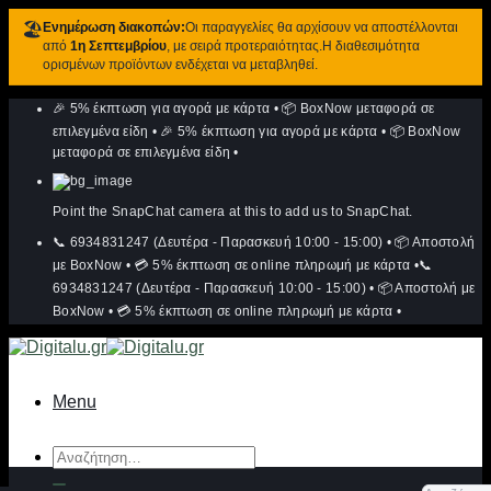
🏖️
Ενημέρωση διακοπών:
Οι παραγγελίες θα αρχίσουν να αποστέλλονται
από
1η Σεπτεμβρίου
, με σειρά προτεραιότητας.Η διαθεσιμότητα
ορισμένων προϊόντων ενδέχεται να μεταβληθεί.
Μετάβαση
🎉 5% έκπτωση για αγορά με κάρτα
•
📦 BoxNow μεταφορά σε
στο
περιεχόμενο
επιλεγμένα είδη
•
🎉 5% έκπτωση για αγορά με κάρτα
•
📦 BoxNow
μεταφορά σε επιλεγμένα είδη
•
Point the SnapChat camera at this to add us to SnapChat.
📞 6934831247 (Δευτέρα - Παρασκευή 10:00 - 15:00)
•
📦 Αποστολή
με BoxNow
•
💳 5% έκπτωση σε online πληρωμή με κάρτα
•
📞
6934831247 (Δευτέρα - Παρασκευή 10:00 - 15:00)
•
📦 Αποστολή με
BoxNow
•
💳 5% έκπτωση σε online πληρωμή με κάρτα
•
Menu
Αναζήτηση
για: