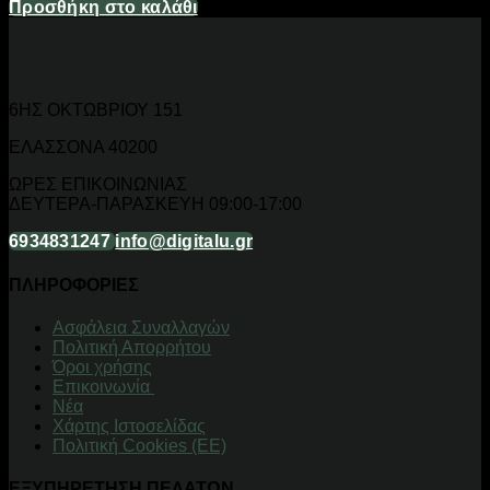
Προσθήκη στο καλάθι
6ΗΣ ΟΚΤΩΒΡΙΟΥ 151
ΕΛΑΣΣΟΝΑ 40200
ΩΡΕΣ ΕΠΙΚΟΙΝΩΝΙΑΣ
ΔΕΥΤΕΡΑ-ΠΑΡΑΣΚΕΥΗ 09:00-17:00
6934831247
info@digitalu.gr
ΠΛΗΡΟΦΟΡΙΕΣ
Aσφάλεια Συναλλαγών
Πολιτική Απορρήτου
Όροι χρήσης
Επικοινωνία
Νέα
Χάρτης Ιστοσελίδας
Πολιτική Cookies (ΕΕ)
ΕΞΥΠΗΡΕΤΗΣΗ ΠΕΛΑΤΩΝ