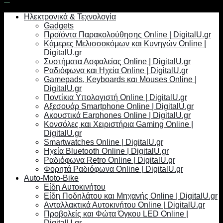
Ηλεκτρονικά & Τεχνολογία
Gadgets
Προϊόντα Παρακολούθησης Online | DigitalU.gr
Κάμερες Μελισσοκόμων και Κυνηγών Online |
DigitalU.gr
Συστήματα Ασφαλείας Online | DigitalU.gr
Ραδιόφωνα και Ηχεία Online | DigitalU.gr
Gamepads, Keyboards και Mouses Online |
DigitalU.gr
Ποντίκια Υπολογιστή Online | DigitalU.gr
Αξεσουάρ Smartphone Online | DigitalU.gr
Ακουστικά Earphones Online | DigitalU.gr
Κονσόλες και Χειριστήρια Gaming Online |
DigitalU.gr
Smartwatches Online | DigitalU.gr
Ηχεία Bluetooth Online | DigitalU.gr
Ραδιόφωνα Retro Online | DigitalU.gr
Φορητά Ραδιόφωνα Online | DigitalU.gr
Auto-Moto-Bike
Είδη Αυτοκινήτου
Είδη Ποδηλάτου και Μηχανής Online | DigitalU.gr
Ανταλλακτικά Αυτοκινήτου Online | DigitalU.gr
Προβολείς και Φώτα Όγκου LED Online |
DigitalU.gr