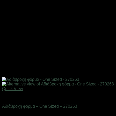
Quick View
Αδιάβροχα & γαλότσες
Αδιάβροχη φόρμα – One Sized – 270263
Διαθέσιμο από 1-3 ημέρες