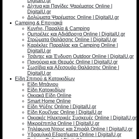
DigitalU.gr
Δίχτυα και Παγίδες Ψαρέματος Online |
DigitalU.gr
Δολώματα Ψαρέματος Online | DigitalU.gr
Camping & Εποχιακά
Κυνήγι, Παραλία & Camping
Ομπρέλες και Αδιάβροχα Online | DigitalU.gr
Στρώματα Θαλάσσης Online | DigitalU.gr
Καρέκλες Παραλίας και Camping Online |
DigitalU.gr
Τσάντες και Ένδυση Outdoor Online | DigitalU.gr
Παγούρια και Θερμός Online | DigitalU.gr
Σωσίβια και Αξεσουάρ Θαλάσσης Online |
DigitalU.gr
Είδη Σπιτιού & Κατοικιδίων
Είδη Μπάνιου
Είδη Κατοικιδίων
Οικιακά Είδη Online
Smart Home Online
Είδη Ψύξης Online | DigitalU.gr
Είδη Κουζίνας Online | DigitalU.gr
Οικιακές Ηλεκτρικές Συσκευές Online | DigitalU.gr
Μικροέπιπλα Online | DigitalU.gr
Τηλέφωνα Ντους και Σπιράλ Online | DigitalU.gr
Υδραυλικά Εξαρτήματα Online | DigitalU.gr