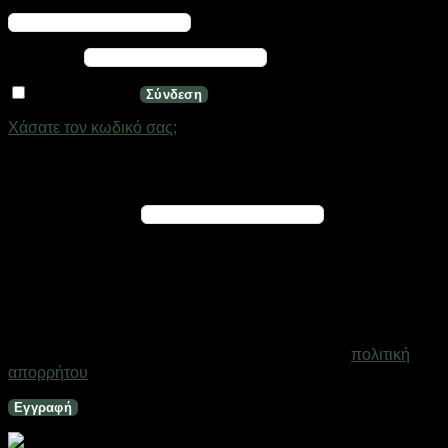
Απαιτείται
Όνομα χρήστη ή διεύθυνση email
*
Απαιτείται
Κωδικός
*
Να με θυμάσαι
Σύνδεση
Χάσατε τον κωδικό σας;
Εγγραφή
Απαιτείται
Διεύθυνση email
*
Ένας σύνδεσμος για να ορίσετε νέο κωδικό πρόσβασης θα
σταλεί στη διεύθυνση email σας
Τα προσωπικά σας δεδομένα θα χρησιμοποιηθούν για την
υποστήριξη της εμπειρίας σας σε ολόκληρο τον ιστότοπο, για
τη διαχείριση της πρόσβασης στο λογαριασμό σας και για
άλλους σκοπούς που περιγράφονται στη σελίδα
πολιτική
απορρήτου
.
Εγγραφή