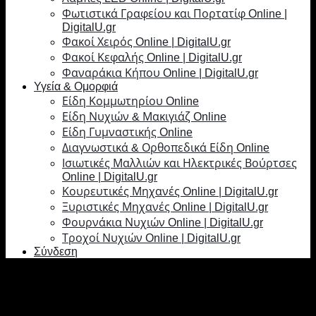
Φωτιστικά Γραφείου και Πορτατίφ Online |
DigitalU.gr
Φακοί Χειρός Online | DigitalU.gr
Φακοί Κεφαλής Online | DigitalU.gr
Φαναράκια Κήπου Online | DigitalU.gr
Υγεία & Ομορφιά
Είδη Κομμωτηρίου Online
Είδη Νυχιών & Μακιγιάζ Online
Είδη Γυμναστικής Online
Διαγνωστικά & Ορθοπεδικά Είδη Online
Ισιωτικές Μαλλιών και Ηλεκτρικές Βούρτσες
Online | DigitalU.gr
Κουρευτικές Μηχανές Online | DigitalU.gr
Ξυριστικές Μηχανές Online | DigitalU.gr
Φουρνάκια Νυχιών Online | DigitalU.gr
Τροχοί Νυχιών Online | DigitalU.gr
Σύνδεση
Σύνδεση
Απαιτείται
Όνομα χρήστη ή διεύθυνση email
*