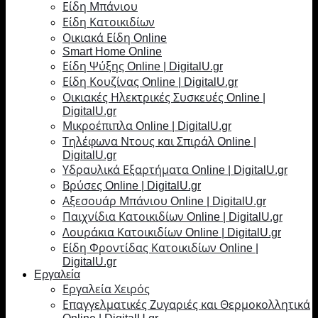
Είδη Μπάνιου
Είδη Κατοικιδίων
Οικιακά Είδη Online
Smart Home Online
Είδη Ψύξης Online | DigitalU.gr
Είδη Κουζίνας Online | DigitalU.gr
Οικιακές Ηλεκτρικές Συσκευές Online |
DigitalU.gr
Μικροέπιπλα Online | DigitalU.gr
Τηλέφωνα Ντους και Σπιράλ Online |
DigitalU.gr
Υδραυλικά Εξαρτήματα Online | DigitalU.gr
Βρύσες Online | DigitalU.gr
Αξεσουάρ Μπάνιου Online | DigitalU.gr
Παιχνίδια Κατοικιδίων Online | DigitalU.gr
Λουράκια Κατοικιδίων Online | DigitalU.gr
Είδη Φροντίδας Κατοικιδίων Online |
DigitalU.gr
Εργαλεία
Εργαλεία Χειρός
Επαγγελματικές Ζυγαριές και Θερμοκολλητικά