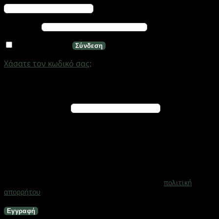
Απαιτείται
Κωδικός
*
Να με θυμάσαι
Σύνδεση
Χάσατε τον κωδικό σας;
Εγγραφή
Απαιτείται
Διεύθυνση email
*
Ένας σύνδεσμος για να ορίσετε νέο κωδικό πρόσβασης
θα σταλεί στη διεύθυνση email σας
Τα προσωπικά σας δεδομένα θα χρησιμοποιηθούν για την
υποστήριξη της εμπειρίας σας σε ολόκληρο τον ιστότοπο, για
τη διαχείριση της πρόσβασης στο λογαριασμό σας και για
άλλους σκοπούς που περιγράφονται στη σελίδα
πολιτική
απορρήτου
.
Εγγραφή