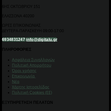
6ΗΣ ΟΚΤΩΒΡΙΟΥ 151
ΕΛΑΣΣΟΝΑ 40200
ΩΡΕΣ ΕΠΙΚΟΙΝΩΝΙΑΣ
ΔΕΥΤΕΡΑ-ΠΑΡΑΣΚΕΥΗ 09:00-17:00
6934831247
info@digitalu.gr
ΠΛΗΡΟΦΟΡΙΕΣ
Aσφάλεια Συναλλαγών
Πολιτική Απορρήτου
Όροι χρήσης
Επικοινωνία
Νέα
Χάρτης Ιστοσελίδας
Πολιτική Cookies (ΕΕ)
ΕΞΥΠΗΡΕΤΗΣΗ ΠΕΛΑΤΩΝ