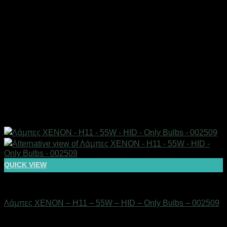
QUICK VIEW
AUTO-MOTO-BIKE
Λάμπες XENON – H11 – 55W – HID – Only Bulbs – 002509
Διαθέσιμο από 1-3 ημέρες