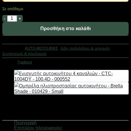
Σε απόθεμα
Αλυσίδα κλειδώματος ποδηλάτου με κωδικό ασφαλείας - 
Προσθήκη στο καλάθι
Κωδικός προϊόντος:
205831
Κατηγορίες:
AUTO-MOTO-BIKE
,
Είδη ποδηλάτου & μηχανής
,
Συναγερμοί & κλειδαριές
Μάρκα:
Tradesor
Περιγραφή
Επιπλέον πληροφορίες