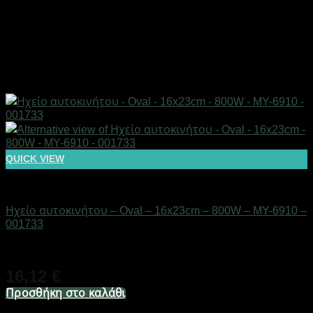
QUICK VIEW
AUTO-MOTO-BIKE
Ηχείο αυτοκινήτου – Oval – 16x23cm – 800W – MY-6910 –
001733
Διαθέσιμο από 1-3 ημέρες
16,12
€
Προσθήκη στο καλάθι