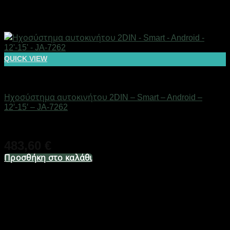
QUICK VIEW
AUTO-MOTO-BIKE
Ηχοσύστημα αυτοκινήτου 2DIN – Smart – Android –
12′-15′ – JA-7262
Διαθέσιμο από 1-3 ημέρες
483,60
€
Προσθήκη στο καλάθι