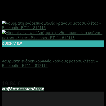
QUICK VIEW
AUTO-MOTO-BIKE
Ασύρματη ενδοεπικοινωνία κράνους μοτοσυκλέτας –
Bluetooth – BT11 – 812115
Διαθέσιμο από 1-3 ημέρες
19,84
€
Διαβάστε περισσότερα