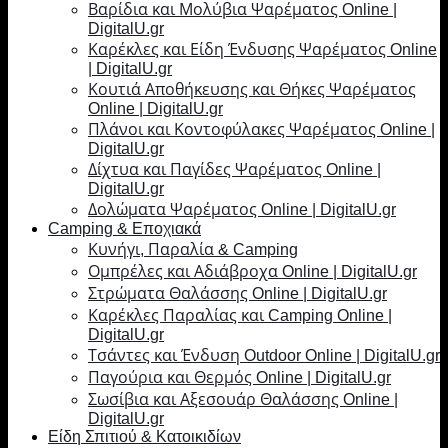
Βαρίδια και Μολύβια Ψαρέματος Online |
DigitalU.gr
Καρέκλες και Είδη Ένδυσης Ψαρέματος Online
| DigitalU.gr
Κουτιά Αποθήκευσης και Θήκες Ψαρέματος
Online | DigitalU.gr
Πλάνοι και Κοντοφύλακες Ψαρέματος Online |
DigitalU.gr
Δίχτυα και Παγίδες Ψαρέματος Online |
DigitalU.gr
Δολώματα Ψαρέματος Online | DigitalU.gr
Camping & Εποχιακά
Κυνήγι, Παραλία & Camping
Ομπρέλες και Αδιάβροχα Online | DigitalU.gr
Στρώματα Θαλάσσης Online | DigitalU.gr
Καρέκλες Παραλίας και Camping Online |
DigitalU.gr
Τσάντες και Ένδυση Outdoor Online | DigitalU.gr
Παγούρια και Θερμός Online | DigitalU.gr
Σωσίβια και Αξεσουάρ Θαλάσσης Online |
DigitalU.gr
Είδη Σπιτιού & Κατοικιδίων