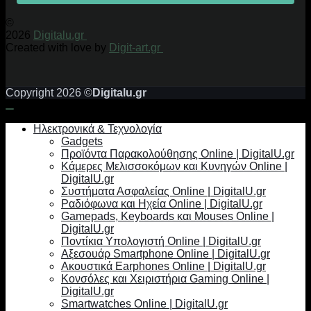
©
2026
Digitalu.gr
Created with love by
Digit-art.gr
Copyright 2026 ©
Digitalu.gr
Ηλεκτρονικά & Τεχνολογία
Gadgets
Προϊόντα Παρακολούθησης Online | DigitalU.gr
Κάμερες Μελισσοκόμων και Κυνηγών Online |
DigitalU.gr
Συστήματα Ασφαλείας Online | DigitalU.gr
Ραδιόφωνα και Ηχεία Online | DigitalU.gr
Gamepads, Keyboards και Mouses Online |
DigitalU.gr
Ποντίκια Υπολογιστή Online | DigitalU.gr
Αξεσουάρ Smartphone Online | DigitalU.gr
Ακουστικά Earphones Online | DigitalU.gr
Κονσόλες και Χειριστήρια Gaming Online |
DigitalU.gr
Smartwatches Online | DigitalU.gr