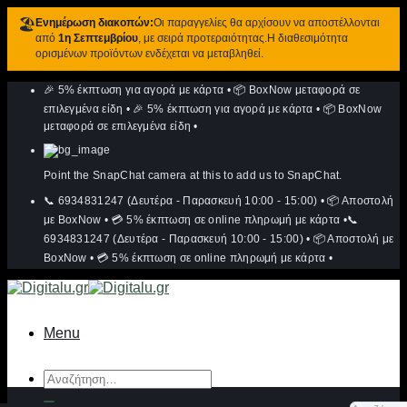
🏖️
Ενημέρωση διακοπών:
Οι παραγγελίες θα αρχίσουν να αποστέλλονται
από
1η Σεπτεμβρίου
, με σειρά προτεραιότητας.Η διαθεσιμότητα
ορισμένων προϊόντων ενδέχεται να μεταβληθεί.
Μετάβαση
🎉 5% έκπτωση για αγορά με κάρτα
•
📦 BoxNow μεταφορά σε
στο
περιεχόμενο
επιλεγμένα είδη
•
🎉 5% έκπτωση για αγορά με κάρτα
•
📦 BoxNow
μεταφορά σε επιλεγμένα είδη
•
Point the SnapChat camera at this to add us to SnapChat.
📞 6934831247 (Δευτέρα - Παρασκευή 10:00 - 15:00)
•
📦 Αποστολή
με BoxNow
•
💳 5% έκπτωση σε online πληρωμή με κάρτα
•
📞
6934831247 (Δευτέρα - Παρασκευή 10:00 - 15:00)
•
📦 Αποστολή με
BoxNow
•
💳 5% έκπτωση σε online πληρωμή με κάρτα
•
Menu
Αναζήτηση
για: