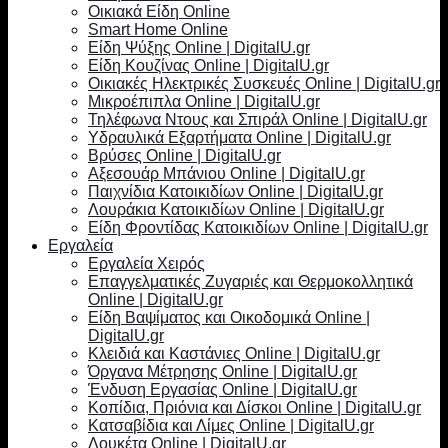
Οικιακά Είδη Online
Smart Home Online
Είδη Ψύξης Online | DigitalU.gr
Είδη Κουζίνας Online | DigitalU.gr
Οικιακές Ηλεκτρικές Συσκευές Online | DigitalU.gr
Μικροέπιπλα Online | DigitalU.gr
Τηλέφωνα Ντους και Σπιράλ Online | DigitalU.gr
Υδραυλικά Εξαρτήματα Online | DigitalU.gr
Βρύσες Online | DigitalU.gr
Αξεσουάρ Μπάνιου Online | DigitalU.gr
Παιχνίδια Κατοικιδίων Online | DigitalU.gr
Λουράκια Κατοικιδίων Online | DigitalU.gr
Είδη Φροντίδας Κατοικιδίων Online | DigitalU.gr
Εργαλεία
Εργαλεία Χειρός
Επαγγελματικές Ζυγαριές και Θερμοκολλητικά
Online | DigitalU.gr
Είδη Βαψίματος και Οικοδομικά Online |
DigitalU.gr
Κλειδιά και Καστάνιες Online | DigitalU.gr
Όργανα Μέτρησης Online | DigitalU.gr
Ένδυση Εργασίας Online | DigitalU.gr
Κοπίδια, Πριόνια και Δίσκοι Online | DigitalU.gr
Κατσαβίδια και Λίμες Online | DigitalU.gr
Λουκέτα Online | DigitalU.gr