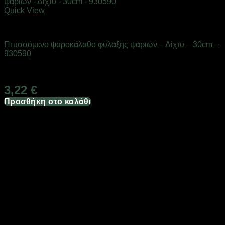
Quick View
Δίχτυα & παγίδες
Πτυσσόμενο ψαροκάλαθο φύλαξης ψαριών – Δίχτυ – 30cm –
930590
Διαθέσιμο από 1-3 ημέρες
3,22
€
Προσθήκη στο καλάθι