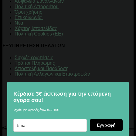
Aσφάλεια Συναλλαγών
Πολιτική Απορρήτου
Όροι χρήσης
Επικοινωνία
Νέα
Χάρτης Ιστοσελίδας
Πολιτική Cookies (ΕΕ)
ΕΞΥΠΗΡΕΤΗΣΗ ΠΕΛΑΤΩΝ
Συχνές ερωτήσεις
Τρόποι Πληρωμής
Αποστολή και Παράδοση
Πολιτική Αλλαγών και Επιστροφών
Κέρδισε 3€ έκπτωση για την επόμενη
αγορά σου!
Ισχύει για αγορές άνω των 10€
Εγγραφή
© 2026 Digitalu.gr