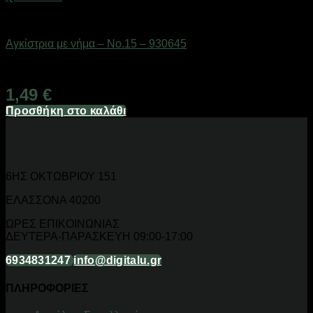
Αγκίστρια & στριφτάρια
Αγκίστρια με νήμα – No.15 – 930645
Διαθέσιμο από 1-3 ημέρες
1,49
€
Προσθήκη στο καλάθι
6ΗΣ ΟΚΤΩΒΡΙΟΥ 151
ΕΛΑΣΣΟΝΑ 40200
ΩΡΕΣ ΕΠΙΚΟΙΝΩΝΙΑΣ
ΔΕΥΤΕΡΑ-ΠΑΡΑΣΚΕΥΗ 09:00-17:00
6934831247
info@digitalu.gr
ΠΛΗΡΟΦΟΡΙΕΣ