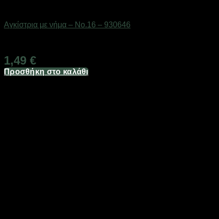
Αγκίστρια & στριφτάρια
Αγκίστρια με νήμα – No.16 – 930646
Διαθέσιμο από 1-3 ημέρες
1,49
€
Προσθήκη στο καλάθι