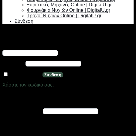
Ξυριστικές Μηχανές Online | DigitalU.gr
Φουρνάκια Νυχιών Online | DigitalU.gr
Τροχοί Νυχιών Online | DigitalU.gr
Σύνδεση
Σύνδεση
Απαιτείται
Όνομα χρήστη ή διεύθυνση email
*
Απαιτείται
Κωδικός
*
Να με θυμάσαι
Σύνδεση
Χάσατε τον κωδικό σας;
Εγγραφή
Απαιτείται
Διεύθυνση email
*
Ένας σύνδεσμος για να ορίσετε νέο κωδικό πρόσβασης θα
σταλεί στη διεύθυνση email σας