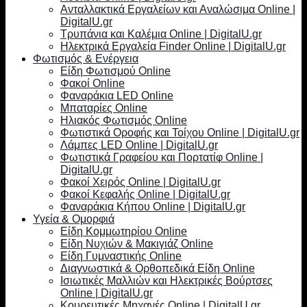
Ανταλλακτικά Εργαλείων και Αναλώσιμα Online |
DigitalU.gr
Τρυπάνια και Καλέμια Online | DigitalU.gr
Ηλεκτρικά Εργαλεία Finder Online | DigitalU.gr
Φωτισμός & Ενέργεια
Είδη Φωτισμού Online
Φακοί Online
Φαναράκια LED Online
Μπαταρίες Online
Ηλιακός Φωτισμός Online
Φωτιστικά Οροφής και Τοίχου Online | DigitalU.gr
Λάμπες LED Online | DigitalU.gr
Φωτιστικά Γραφείου και Πορτατίφ Online |
DigitalU.gr
Φακοί Χειρός Online | DigitalU.gr
Φακοί Κεφαλής Online | DigitalU.gr
Φαναράκια Κήπου Online | DigitalU.gr
Υγεία & Ομορφιά
Είδη Κομμωτηρίου Online
Είδη Νυχιών & Μακιγιάζ Online
Είδη Γυμναστικής Online
Διαγνωστικά & Ορθοπεδικά Είδη Online
Ισιωτικές Μαλλιών και Ηλεκτρικές Βούρτσες
Online | DigitalU.gr
Κουρευτικές Μηχανές Online | DigitalU.gr