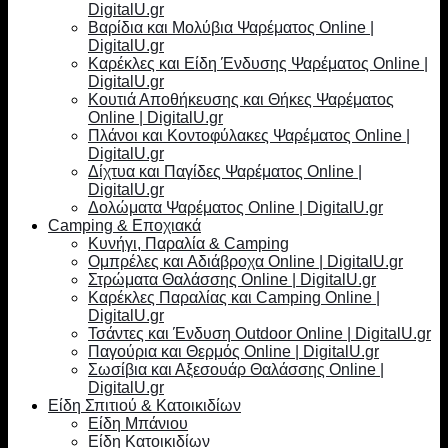
DigitalU.gr
Βαρίδια και Μολύβια Ψαρέματος Online |
DigitalU.gr
Καρέκλες και Είδη Ένδυσης Ψαρέματος Online |
DigitalU.gr
Κουτιά Αποθήκευσης και Θήκες Ψαρέματος
Online | DigitalU.gr
Πλάνοι και Κοντοφύλακες Ψαρέματος Online |
DigitalU.gr
Δίχτυα και Παγίδες Ψαρέματος Online |
DigitalU.gr
Δολώματα Ψαρέματος Online | DigitalU.gr
Camping & Εποχιακά
Κυνήγι, Παραλία & Camping
Ομπρέλες και Αδιάβροχα Online | DigitalU.gr
Στρώματα Θαλάσσης Online | DigitalU.gr
Καρέκλες Παραλίας και Camping Online |
DigitalU.gr
Τσάντες και Ένδυση Outdoor Online | DigitalU.gr
Παγούρια και Θερμός Online | DigitalU.gr
Σωσίβια και Αξεσουάρ Θαλάσσης Online |
DigitalU.gr
Είδη Σπιτιού & Κατοικιδίων
Είδη Μπάνιου
Είδη Κατοικιδίων