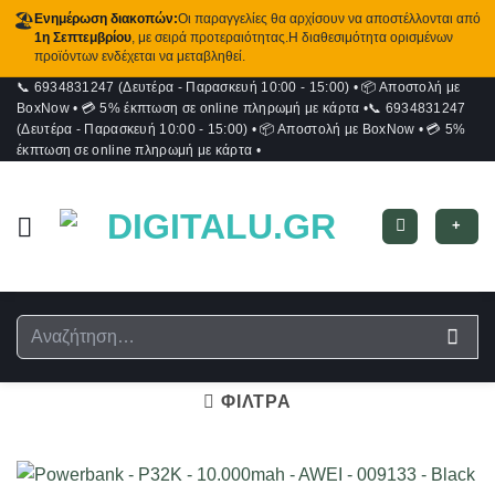
🏖️
Ενημέρωση διακοπών:
Οι παραγγελίες θα αρχίσουν να αποστέλλονται από
1η Σεπτεμβρίου
, με σειρά προτεραιότητας.Η διαθεσιμότητα ορισμένων
προϊόντων ενδέχεται να μεταβληθεί.
📞 6934831247 (Δευτέρα - Παρασκευή 10:00 - 15:00)
•
📦 Αποστολή με
Μετάβαση
BoxNow
•
💳 5% έκπτωση σε online πληρωμή με κάρτα
•
📞 6934831247
στο
(Δευτέρα - Παρασκευή 10:00 - 15:00)
•
📦 Αποστολή με BoxNow
•
💳 5%
περιεχόμενο
έκπτωση σε online πληρωμή με κάρτα
•
+
Αναζήτηση
για:
ΦΙΛΤΡΑ