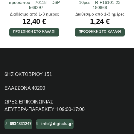
προσώπου – 70118 – DSP
– 10pcs – R-F16101-23 –
– 569297
180868
Διαθέσιμο από 1-3 ημέρες
Διαθέσιμο από 1-3 ημέρες
12,40
€
1,24
€
ΠΡΟΣΘΉΚΗ ΣΤΟ ΚΑΛΆΘΙ
ΠΡΟΣΘΉΚΗ ΣΤΟ ΚΑΛΆΘΙ
6ΗΣ ΟΚΤΩΒΡΙΟΥ 151
ΕΛΑΣΣΟΝΑ 40200
ΩΡΕΣ ΕΠΙΚΟΙΝΩΝΙΑΣ
ΔΕΥΤΕΡΑ-ΠΑΡΑΣΚΕΥΗ 09:00-17:00
6934831247
info@digitalu.gr