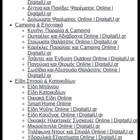
DigitalU.gr
Δίχτυα και Παγίδες Ψαρέματος Online |
DigitalU.gr
Δολώματα Ψαρέματος Online | DigitalU.gr
Camping & Εποχιακά
Κυνήγι, Παραλία & Camping
Ομπρέλες και Αδιάβροχα Online | DigitalU.gr
Στρώματα Θαλάσσης Online | DigitalU.gr
Καρέκλες Παραλίας και Camping Online |
DigitalU.gr
Τσάντες και Ένδυση Outdoor Online | DigitalU.gr
Παγούρια και Θερμός Online | DigitalU.gr
Σωσίβια και Αξεσουάρ Θαλάσσης Online |
DigitalU.gr
Είδη Σπιτιού & Κατοικιδίων
Είδη Μπάνιου
Είδη Κατοικιδίων
Οικιακά Είδη Online
Smart Home Online
Είδη Ψύξης Online | DigitalU.gr
Είδη Κουζίνας Online | DigitalU.gr
Οικιακές Ηλεκτρικές Συσκευές Online | DigitalU.gr
Μικροέπιπλα Online | DigitalU.gr
Τηλέφωνα Ντους και Σπιράλ Online | DigitalU.gr
Υδραυλικά Εξαρτήματα Online | DigitalU.gr