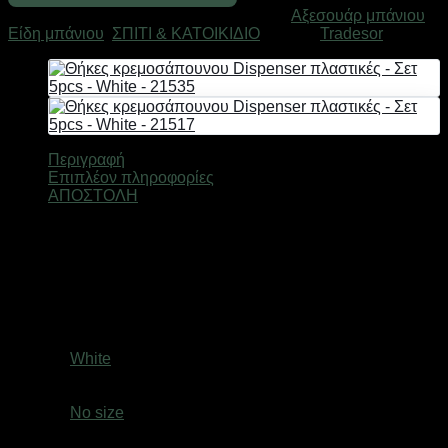
πλαστικές
Κωδικός προϊόντος:
21523
Κατηγορίες:
Αξεσουάρ μπάνιου
,
-
Είδη μπάνιου
,
ΣΠΙΤΙ & ΚΑΤΟΙΚΙΔΙΟ
Μάρκα:
Tradesor
Σετ
5pcs
-
White
-
21523
ποσότητα
Περιγραφή
Επιπλέον πληροφορίες
ΑΠΟΣΤΟΛΗ
Θήκες κρεμοσάπουνου Dispenser σετ πακέτο 5 τεμαχίων,
από υψηλής ανθεκτικότητας πλαστικό υλικό, σε μοντέρνο και
πρακτικό σχεδιασμό που μπορεί να ταιριάξει σε κάθε στυλ
μπάνιου ή κουζίνας.
Βάρος
1,5 κ.
Χρώμα
White
size
No size