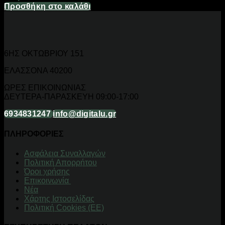
Προσθήκη στο καλάθι
6ΗΣ ΟΚΤΩΒΡΙΟΥ 151
ΕΛΑΣΣΟΝΑ 40200
ΩΡΕΣ ΕΠΙΚΟΙΝΩΝΙΑΣ
ΔΕΥΤΕΡΑ-ΠΑΡΑΣΚΕΥΗ 09:00-17:00
6934831247
info@digitalu.gr
ΠΛΗΡΟΦΟΡΙΕΣ
Aσφάλεια Συναλλαγών
Πολιτική Απορρήτου
Όροι χρήσης
Επικοινωνία
Νέα
Χάρτης Ιστοσελίδας
Πολιτική Cookies (ΕΕ)