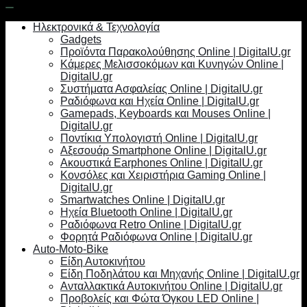
Ηλεκτρονικά & Τεχνολογία
Gadgets
Προϊόντα Παρακολούθησης Online | DigitalU.gr
Κάμερες Μελισσοκόμων και Κυνηγών Online |
DigitalU.gr
Συστήματα Ασφαλείας Online | DigitalU.gr
Ραδιόφωνα και Ηχεία Online | DigitalU.gr
Gamepads, Keyboards και Mouses Online |
DigitalU.gr
Ποντίκια Υπολογιστή Online | DigitalU.gr
Αξεσουάρ Smartphone Online | DigitalU.gr
Ακουστικά Earphones Online | DigitalU.gr
Κονσόλες και Χειριστήρια Gaming Online |
DigitalU.gr
Smartwatches Online | DigitalU.gr
Ηχεία Bluetooth Online | DigitalU.gr
Ραδιόφωνα Retro Online | DigitalU.gr
Φορητά Ραδιόφωνα Online | DigitalU.gr
Auto-Moto-Bike
Είδη Αυτοκινήτου
Είδη Ποδηλάτου και Μηχανής Online | DigitalU.gr
Ανταλλακτικά Αυτοκινήτου Online | DigitalU.gr
Προβολείς και Φώτα Όγκου LED Online |