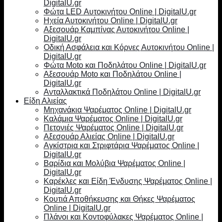
DigitalU.gr
Φώτα LED Αυτοκινήτου Online | DigitalU.gr
Ηχεία Αυτοκινήτου Online | DigitalU.gr
Αξεσουάρ Καμπίνας Αυτοκινήτου Online |
DigitalU.gr
Οδική Ασφάλεια και Κόρνες Αυτοκινήτου Online |
DigitalU.gr
Φώτα Moto και Ποδηλάτου Online | DigitalU.gr
Αξεσουάρ Moto και Ποδηλάτου Online |
DigitalU.gr
Ανταλλακτικά Ποδηλάτου Online | DigitalU.gr
Είδη Αλιείας
Μηχανάκια Ψαρέματος Online | DigitalU.gr
Καλάμια Ψαρέματος Online | DigitalU.gr
Πετονιές Ψαρέματος Online | DigitalU.gr
Αξεσουάρ Αλιείας Online | DigitalU.gr
Αγκίστρια και Στριφτάρια Ψαρέματος Online |
DigitalU.gr
Βαρίδια και Μολύβια Ψαρέματος Online |
DigitalU.gr
Καρέκλες και Είδη Ένδυσης Ψαρέματος Online |
DigitalU.gr
Κουτιά Αποθήκευσης και Θήκες Ψαρέματος
Online | DigitalU.gr
Πλάνοι και Κοντοφύλακες Ψαρέματος Online |