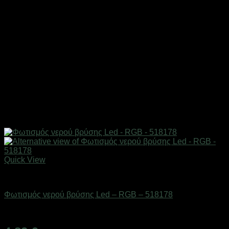
Quick View
Είδη μπάνιου
Φωτισμός νερού βρύσης Led – RGB – 518178
Διαθέσιμο από 1-3 ημέρες