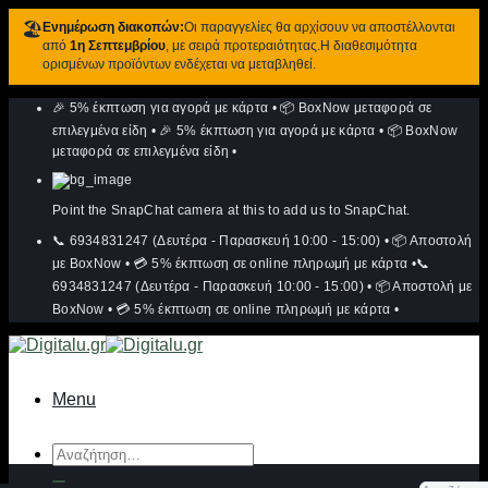
🏖️
Ενημέρωση διακοπών:
Οι παραγγελίες θα αρχίσουν να αποστέλλονται
από
1η Σεπτεμβρίου
, με σειρά προτεραιότητας.Η διαθεσιμότητα
ορισμένων προϊόντων ενδέχεται να μεταβληθεί.
Μετάβαση
🎉 5% έκπτωση για αγορά με κάρτα
•
📦 BoxNow μεταφορά σε
στο
περιεχόμενο
επιλεγμένα είδη
•
🎉 5% έκπτωση για αγορά με κάρτα
•
📦 BoxNow
μεταφορά σε επιλεγμένα είδη
•
Point the SnapChat camera at this to add us to SnapChat.
📞 6934831247 (Δευτέρα - Παρασκευή 10:00 - 15:00)
•
📦 Αποστολή
με BoxNow
•
💳 5% έκπτωση σε online πληρωμή με κάρτα
•
📞
6934831247 (Δευτέρα - Παρασκευή 10:00 - 15:00)
•
📦 Αποστολή με
BoxNow
•
💳 5% έκπτωση σε online πληρωμή με κάρτα
•
Menu
Αναζήτηση
για: