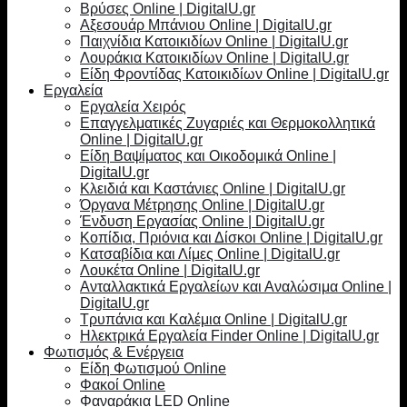
Βρύσες Online | DigitalU.gr
Αξεσουάρ Μπάνιου Online | DigitalU.gr
Παιχνίδια Κατοικιδίων Online | DigitalU.gr
Λουράκια Κατοικιδίων Online | DigitalU.gr
Είδη Φροντίδας Κατοικιδίων Online | DigitalU.gr
Εργαλεία
Εργαλεία Χειρός
Επαγγελματικές Ζυγαριές και Θερμοκολλητικά
Online | DigitalU.gr
Είδη Βαψίματος και Οικοδομικά Online |
DigitalU.gr
Κλειδιά και Καστάνιες Online | DigitalU.gr
Όργανα Μέτρησης Online | DigitalU.gr
Ένδυση Εργασίας Online | DigitalU.gr
Κοπίδια, Πριόνια και Δίσκοι Online | DigitalU.gr
Κατσαβίδια και Λίμες Online | DigitalU.gr
Λουκέτα Online | DigitalU.gr
Ανταλλακτικά Εργαλείων και Αναλώσιμα Online |
DigitalU.gr
Τρυπάνια και Καλέμια Online | DigitalU.gr
Ηλεκτρικά Εργαλεία Finder Online | DigitalU.gr
Φωτισμός & Ενέργεια
Είδη Φωτισμού Online
Φακοί Online
Φαναράκια LED Online