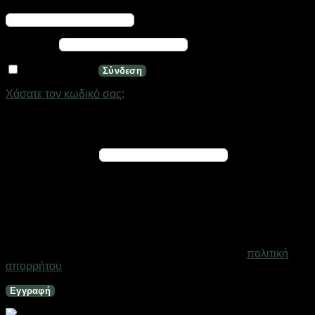
Απαιτείται
Όνομα χρήστη ή διεύθυνση email
*
Απαιτείται
Κωδικός
*
Να με θυμάσαι
Σύνδεση
Χάσατε τον κωδικό σας;
Εγγραφή
Απαιτείται
Διεύθυνση email
*
Ένας σύνδεσμος για να ορίσετε νέο κωδικό πρόσβασης θα
σταλεί στη διεύθυνση email σας
Τα προσωπικά σας δεδομένα θα χρησιμοποιηθούν για την
υποστήριξη της εμπειρίας σας σε ολόκληρο τον ιστότοπο, για
τη διαχείριση της πρόσβασης στο λογαριασμό σας και για
άλλους σκοπούς που περιγράφονται στη σελίδα
πολιτική
απορρήτου
.
Εγγραφή