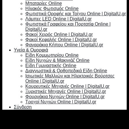
Μπαταρίες Online
Ηλιακός Φωτισμός Online
Φωτιστικά Οροφής και Τοίχου Online | DigitalU.gr
Λάμπες LED Online | DigitalU.gr
Φωτιστικά Γραφείου και Πορτατίφ Online |
DigitalU.gr
Φακοί Χειρός Online | DigitalU.gr
Φακοί Κεφαλής Online | DigitalU.gr
Φαναράκια Κήπου Online | DigitalU.gr
Υγεία & Ομορφιά
Είδη Κομμωτηρίου Online
Είδη Νυχιών & Μακιγιάζ Online
Είδη Γυμναστικής Online
Διαγνωστικά & Ορθοπεδικά Είδη Online
Ισιωτικές Μαλλιών και Ηλεκτρικές Βούρτσες
Online | DigitalU.gr
Κουρευτικές Μηχανές Online | DigitalU.gr
Ξυριστικές Μηχανές Online | DigitalU.gr
Φουρνάκια Νυχιών Online | DigitalU.gr
Τροχοί Νυχιών Online | DigitalU.gr
Σύνδεση
Σύνδεση