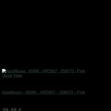
Quick View
Είδη θέρμανσης
Αερόθερμο – 600W – HR5807 – 058070 – Pink
Διαθέσιμο από 1-3 ημέρες
29,48
€