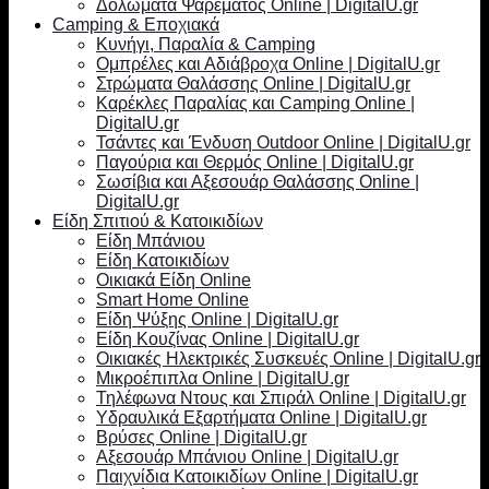
Δολώματα Ψαρέματος Online | DigitalU.gr
Camping & Εποχιακά
Κυνήγι, Παραλία & Camping
Ομπρέλες και Αδιάβροχα Online | DigitalU.gr
Στρώματα Θαλάσσης Online | DigitalU.gr
Καρέκλες Παραλίας και Camping Online |
DigitalU.gr
Τσάντες και Ένδυση Outdoor Online | DigitalU.gr
Παγούρια και Θερμός Online | DigitalU.gr
Σωσίβια και Αξεσουάρ Θαλάσσης Online |
DigitalU.gr
Είδη Σπιτιού & Κατοικιδίων
Είδη Μπάνιου
Είδη Κατοικιδίων
Οικιακά Είδη Online
Smart Home Online
Είδη Ψύξης Online | DigitalU.gr
Είδη Κουζίνας Online | DigitalU.gr
Οικιακές Ηλεκτρικές Συσκευές Online | DigitalU.gr
Μικροέπιπλα Online | DigitalU.gr
Τηλέφωνα Ντους και Σπιράλ Online | DigitalU.gr
Υδραυλικά Εξαρτήματα Online | DigitalU.gr
Βρύσες Online | DigitalU.gr
Αξεσουάρ Μπάνιου Online | DigitalU.gr
Παιχνίδια Κατοικιδίων Online | DigitalU.gr