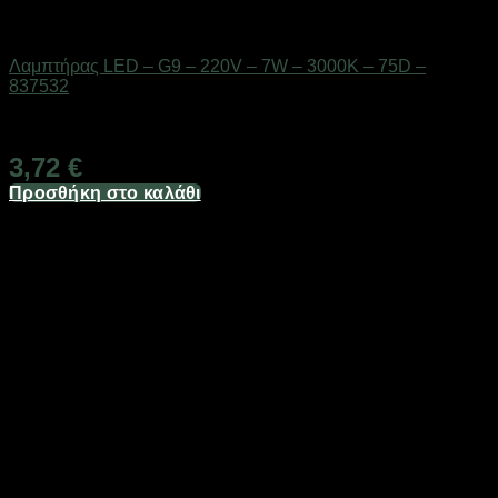
Είδη φωτισμού & αναλώσιμα
Λαμπτήρας LED – G9 – 220V – 7W – 3000K – 75D –
837532
Διαθέσιμο από 1-3 ημέρες
3,72
€
Προσθήκη στο καλάθι