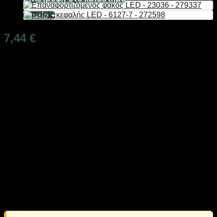
Ταμείο
+
7,44
€
Διαθέσιμο από 1-3 ημέρες
Επαναφορτιζόμενος φακός χειρός LED, με ισχυρό φωτισμό
και μεγάλη αυτονομία μπαταρίας, με εργονομικό σχεδιασμό
και έξτρα κεφαλή που λειτουργεί σαν επιτραπέζιο φωτιστικό,
ιδανικός για το κάμπινγκ και κάθε είδους εξωτερική
δραστηριότητα και χόμπυ. Διαθέτει κρεμάστρα-μπρελόκ για
εύκολη μεταφορά και ευελιξία χρήσης.
Χαρακτηριστικά: Κεντρικός και πλαϊνός φακός,
4 λειτουργίες: High/Medium/Strobe Flashing/Sidelight mode
Δυνατότητα αυξομείωσης της δέσμης φωτός (zoom),
Lumens : 800lm,
Εμβέλεια: Έως και 150 m, Χρόνος φόρτισης: 2-4 ώρες,
Αυτονομία έως 8 ώρες,
Διάρκεια ζωής: 50.000 ώρες, Διαστάσεις: 14x3cm.
Περιλαμβάνεται καλώδιο φόρτισης και κεφαλή/φωτιστικό.