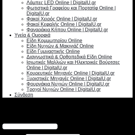
Λάμπες LED Online | DigitalU.gr
Φωτιστικά Γραφείου και Πορτατίφ Online |
DigitalU.gr
Φακοί Χειρός Online | DigitalU.gr
Φακοί Κεφαλής Online | DigitalU.gr
Φαναράκια Κήπου Online | DigitalU.gr
Υγεία & Ομορφιά
Είδη Κομμωτηρίου Online
Είδη Νυχιών & Μακιγιάζ Online
Είδη Γυμναστικής Online
Διαγνωστικά & Ορθοπεδικά Είδη Online
Ισιωτικές Μαλλιών και Ηλεκτρικές Βούρτσες
Online | DigitalU.gr
Κουρευτικές Μηχανές Online | DigitalU.gr
Ξυριστικές Μηχανές Online | DigitalU.gr
Φουρνάκια Νυχιών Online | DigitalU.gr
Τροχοί Νυχιών Online | DigitalU.gr
Σύνδεση
Σύνδεση
Απαιτείται
Όνομα χρήστη ή διεύθυνση email
*