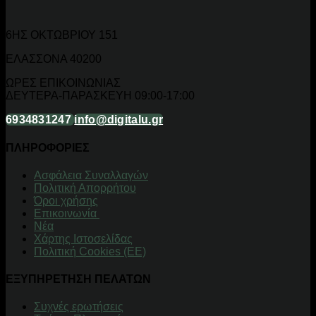
6ΗΣ ΟΚΤΩΒΡΙΟΥ 151
ΕΛΑΣΣΟΝΑ 40200
ΩΡΕΣ ΕΠΙΚΟΙΝΩΝΙΑΣ
ΔΕΥΤΕΡΑ-ΠΑΡΑΣΚΕΥΗ 09:00-17:00
6934831247
info@digitalu.gr
ΠΛΗΡΟΦΟΡΙΕΣ
Aσφάλεια Συναλλαγών
Πολιτική Απορρήτου
Όροι χρήσης
Επικοινωνία
Νέα
Χάρτης Ιστοσελίδας
Πολιτική Cookies (ΕΕ)
ΕΞΥΠΗΡΕΤΗΣΗ ΠΕΛΑΤΩΝ
Συχνές ερωτήσεις