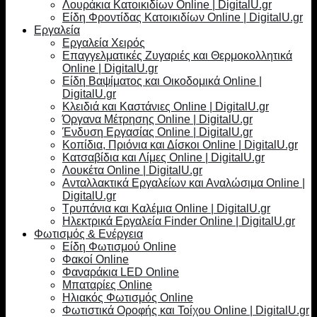
Λουράκια Κατοικιδίων Online | DigitalU.gr
Είδη Φροντίδας Κατοικιδίων Online | DigitalU.gr
Εργαλεία
Εργαλεία Χειρός
Επαγγελματικές Ζυγαριές και Θερμοκολλητικά
Online | DigitalU.gr
Είδη Βαψίματος και Οικοδομικά Online |
DigitalU.gr
Κλειδιά και Καστάνιες Online | DigitalU.gr
Όργανα Μέτρησης Online | DigitalU.gr
Ένδυση Εργασίας Online | DigitalU.gr
Κοπίδια, Πριόνια και Δίσκοι Online | DigitalU.gr
Κατσαβίδια και Λίμες Online | DigitalU.gr
Λουκέτα Online | DigitalU.gr
Ανταλλακτικά Εργαλείων και Αναλώσιμα Online |
DigitalU.gr
Τρυπάνια και Καλέμια Online | DigitalU.gr
Ηλεκτρικά Εργαλεία Finder Online | DigitalU.gr
Φωτισμός & Ενέργεια
Είδη Φωτισμού Online
Φακοί Online
Φαναράκια LED Online
Μπαταρίες Online
Ηλιακός Φωτισμός Online
Φωτιστικά Οροφής και Τοίχου Online | DigitalU.gr