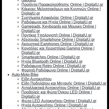
Gadgets
Προϊόντα Παρακολούθησης Online | DigitalU.gr
Κάμερες Μελισσοκόμων και Κυνηγών Online |
DigitalU.gr
Συστήματα Ασφαλείας Online | DigitalU.gr
Ραδιόφωνα και Ηχεία Online | DigitalU.gr
Gamepads, Keyboards και Mouses Online |
DigitalU.gr
Ποντίκια Υπολογιστή Online | DigitalU.gr
Αξεσουάρ Smartphone Online | DigitalU.gr
Ακουστικά Earphones Online | DigitalU.gr
Κονσόλες και Χειριστήρια Gaming Online |
DigitalU.gr
Smartwatches Online | DigitalU.gr
Ηχεία Bluetooth Online | DigitalU.gr
Ραδιόφωνα Retro Online | DigitalU.gr
Φορητά Ραδιόφωνα Online | DigitalU.gr
Auto-Moto-Bike
Είδη Αυτοκινήτου
Είδη Ποδηλάτου και Μηχανής Online | DigitalU.gr
Ανταλλακτικά Αυτοκινήτου Online | DigitalU.gr
Προβολείς και Φώτα Όγκου LED Online |
DigitalU.gr
Φώτα LED Αυτοκινήτου Online | DigitalU.gr
Ηχεία Αυτοκινήτου Online | DigitalU.gr