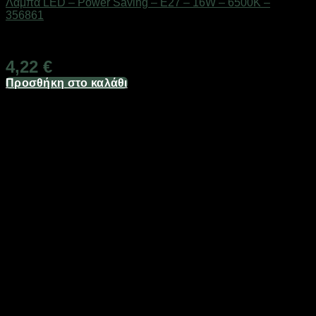
Λάμπα LED – Power Saving – E27 – 16W – 6500K –
356861
Διαθέσιμο από 1-3 ημέρες
4,22
€
Προσθήκη στο καλάθι