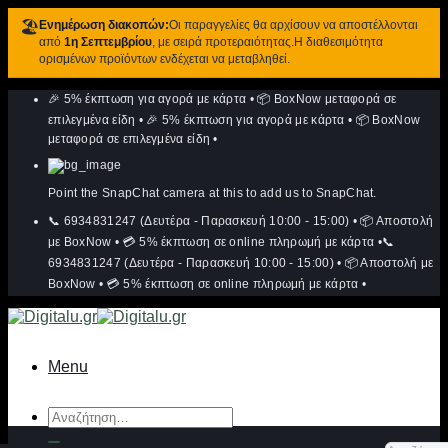
🏖️
Ενημέρωση διακοπών:
Οι παραγγελίες θα αρχίσουν να αποστέλλονται
από
1η Σεπτεμβρίου
, με σειρά προτεραιότητας.Η διαθεσιμότητα
ορισμένων προϊόντων ενδέχεται να μεταβληθεί.
Μετάβαση
🎉 5% έκπτωση για αγορά με κάρτα
•
📦 BoxNow μεταφορά σε
στο
περιεχόμενο
επιλεγμένα είδη
•
🎉 5% έκπτωση για αγορά με κάρτα
•
📦 BoxNow
μεταφορά σε επιλεγμένα είδη
•
Point the SnapChat camera at this to add us to SnapChat.
📞 6934831247 (Δευτέρα - Παρασκευή 10:00 - 15:00)
•
📦 Αποστολή
με BoxNow
•
💳 5% έκπτωση σε online πληρωμή με κάρτα
•
📞
6934831247 (Δευτέρα - Παρασκευή 10:00 - 15:00)
•
📦 Αποστολή με
BoxNow
•
💳 5% έκπτωση σε online πληρωμή με κάρτα
•
Menu
Αναζήτηση
για: