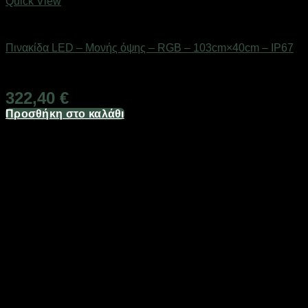
Quick View
Είδη φωτισμού & αναλώσιμα
Πινακίδα LED – Μονής όψης – RGB – 103cm×40cm – IP67
Διαθέσιμο από 1-3 ημέρες
322,40
€
Προσθήκη στο καλάθι