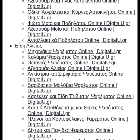
Αξεσουάρ Καμπίνας Αυτοκινήτου Online |
DigitalU.gr
Οδική Ασφάλεια και Κόρνες Αυτοκινήτου Online |
DigitalU.gr
Φώτα Moto και Ποδηλάτου Online | DigitalU.gr
Αξεσουάρ Moto και Ποδηλάτου Online |
DigitalU.gr
Ανταλλακτικά Ποδηλάτου Online | DigitalU.gr
Είδη Αλιείας
Μηχανάκια Ψαρέματος Online | DigitalU.gr
Καλάμια Ψαρέματος Online | DigitalU.gr
Πετονιές Ψαρέματος Online | DigitalU.gr
Αξεσουάρ Αλιείας Online | DigitalU.gr
Αγκίστρια και Στριφτάρια Ψαρέματος Online |
DigitalU.gr
Βαρίδια και Μολύβια Ψαρέματος Online |
DigitalU.gr
Καρέκλες και Είδη Ένδυσης Ψαρέματος Online |
DigitalU.gr
Κουτιά Αποθήκευσης και Θήκες Ψαρέματος
Online | DigitalU.gr
Πλάνοι και Κοντοφύλακες Ψαρέματος Online |
DigitalU.gr
Δίχτυα και Παγίδες Ψαρέματος Online |
DigitalU.gr