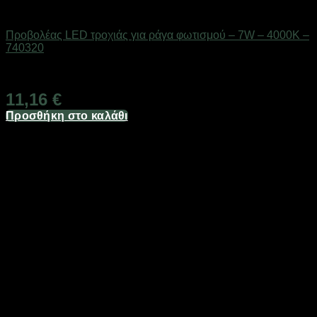
Είδη φωτισμού & αναλώσιμα
Προβολέας LED τροχιάς για ράγα φωτισμού – 7W – 4000K –
740320
Διαθέσιμο από 1-3 ημέρες
11,16
€
Προσθήκη στο καλάθι