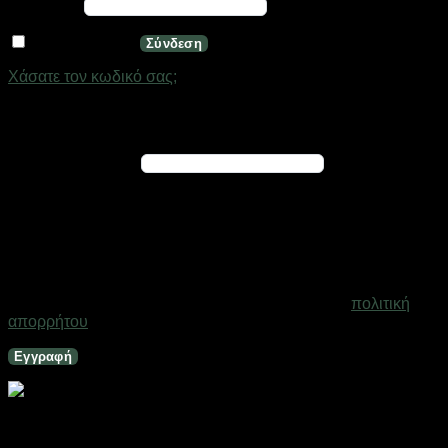
Απαιτείται
Κωδικός
*
Να με θυμάσαι
Σύνδεση
Χάσατε τον κωδικό σας;
Εγγραφή
Απαιτείται
Διεύθυνση email
*
Ένας σύνδεσμος για να ορίσετε νέο κωδικό πρόσβασης θα
σταλεί στη διεύθυνση email σας
Τα προσωπικά σας δεδομένα θα χρησιμοποιηθούν για την
υποστήριξη της εμπειρίας σας σε ολόκληρο τον ιστότοπο, για
τη διαχείριση της πρόσβασης στο λογαριασμό σας και για
άλλους σκοπούς που περιγράφονται στη σελίδα
πολιτική
απορρήτου
.
Εγγραφή
Επαναφορτιζόμενος φακός LED – 2835-P50 – 279382
Σε απόθεμα