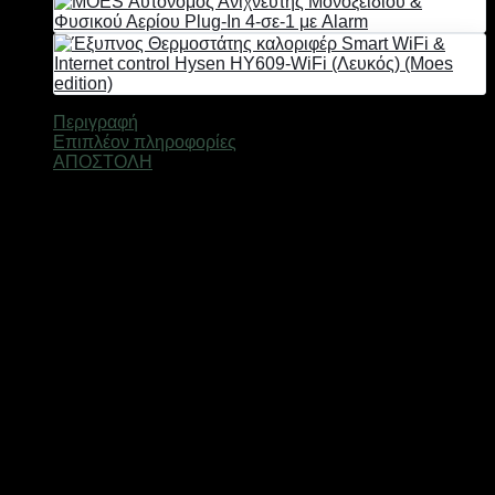
In
3-
σε-1
(LED,
Θερμοκρασία/
Υγρασία,
Περιγραφή
Backup
Επιπλέον πληροφορίες
Μπαταρία)
ΑΠΟΣΤΟΛΗ
ποσότητα
MOES Αυτόνομος Ανιχνευτής
Μονοξειδίου Άνθρακα Plug-In 3-σε-1
(LED, Θερμοκρασία/Υγρασία, Backup
Μπαταρία)
Ανιχνευτής μονοξειδίου άνθρακα πρίζας
MOES Plug-In 3-
σε-1 αποτελεί μια εύχρηστη και πρακτική επιλογή για όσους
θέλουν να ενισχύσουν την ασφάλεια του εσωτερικού τους
χώρου απέναντι στον κίνδυνο του μονοξειδίου του άνθρακα.
Πρόκειται για έναν αυτόνομο ανιχνευτή CO που συνδέεται
απευθείας στην πρίζα και προσφέρει συνεχή
παρακολούθηση, ενώ παράλληλα εμφανίζει στην οθόνη του
τη θερμοκρασία και την υγρασία του χώρου. Έτσι, ο χρήστης