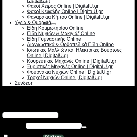
DigitalU.gr
Φακοί Χειρός Online | DigitalU.gr
Φακοί Κεφαλής Online | DigitalU.gr
Φαναράκια Κήπου Online | DigitalU.gr
Υγεία & Ομορφιά
Είδη Κομμωτηρίου Online
Είδη Νυχιών & Μακιγιάζ Online
Είδη Γυμναστικής Online
Διαγνωστικά & Ορθοπεδικά Είδη Online
Ισιωτικές Μαλλιών και Ηλεκτρικές Βούρτσες
Online | DigitalU.gr
Κουρευτικές Μηχανές Online | DigitalU.gr
Ξυριστικές Μηχανές Online | DigitalU.gr
Φουρνάκια Νυχιών Online | DigitalU.gr
Τροχοί Νυχιών Online | DigitalU.gr
Σύνδεση
Σύνδεση
Απαιτείται
Όνομα χρήστη ή διεύθυνση email
*
Απαιτείται
Κωδικός
*
Να με θυμάσαι