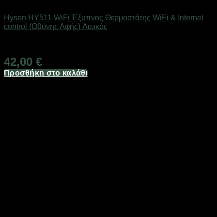
SMART HOME
Hysen HY511 WiFi Έξυπνος Θερμοστάτης WiFi & Internet
control (Οθόνης Αφής) Λευκός
Άμεσα Διαθέσιμο
42,00
€
Προσθήκη στο καλάθι