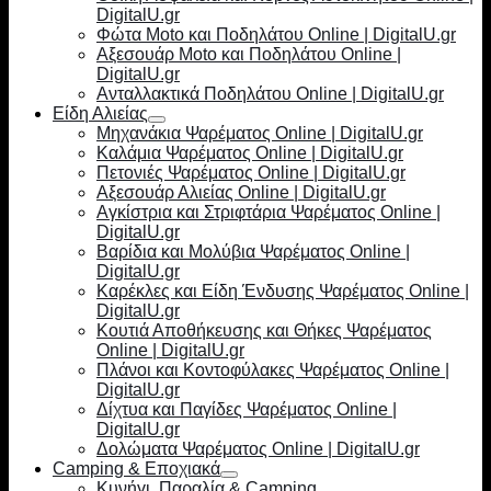
DigitalU.gr
Φώτα Moto και Ποδηλάτου Online | DigitalU.gr
Αξεσουάρ Moto και Ποδηλάτου Online |
DigitalU.gr
Ανταλλακτικά Ποδηλάτου Online | DigitalU.gr
Είδη Αλιείας
Μηχανάκια Ψαρέματος Online | DigitalU.gr
Καλάμια Ψαρέματος Online | DigitalU.gr
Πετονιές Ψαρέματος Online | DigitalU.gr
Αξεσουάρ Αλιείας Online | DigitalU.gr
Αγκίστρια και Στριφτάρια Ψαρέματος Online |
DigitalU.gr
Βαρίδια και Μολύβια Ψαρέματος Online |
DigitalU.gr
Καρέκλες και Είδη Ένδυσης Ψαρέματος Online |
DigitalU.gr
Κουτιά Αποθήκευσης και Θήκες Ψαρέματος
Online | DigitalU.gr
Πλάνοι και Κοντοφύλακες Ψαρέματος Online |
DigitalU.gr
Δίχτυα και Παγίδες Ψαρέματος Online |
DigitalU.gr
Δολώματα Ψαρέματος Online | DigitalU.gr
Camping & Εποχιακά
Κυνήγι, Παραλία & Camping