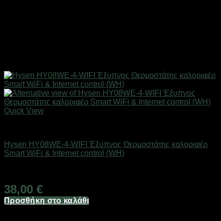
Quick View
SMART HOME
Hysen HY08WE-4-WIFI Έξυπνος Θερμοστάτης καλοριφέρ
Smart WiFi & Internet control (WH)
Άμεσα Διαθέσιμο
38,00
€
Προσθήκη στο καλάθι