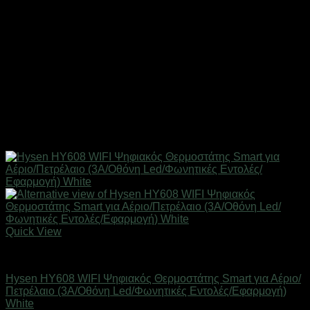
Quick View
SMART HOME
Hysen HY608 WIFI Ψηφιακός Θερμοστάτης Smart για Αέριο/
Πετρέλαιο (3A/Οθόνη Led/Φωνητικές Εντολές/Εφαρμογή)
White