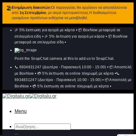
🏖️
Ενημέρωση διακοπών:
Οι παραγγελίες θα αρχίσουν να αποστέλλονται
από
1η Σεπτεμβρίου
, με σειρά προτεραιότητας.Η διαθεσιμότητα
ορισμένων προϊόντων ενδέχεται να μεταβληθεί.
Μετάβαση
🎉 5% έκπτωση για αγορά με κάρτα
•
📦 BoxNow μεταφορά σε
στο
περιεχόμενο
επιλεγμένα είδη
•
🎉 5% έκπτωση για αγορά με κάρτα
•
📦 BoxNow
μεταφορά σε επιλεγμένα είδη
•
Point the SnapChat camera at this to add us to SnapChat.
📞 6934831247 (Δευτέρα - Παρασκευή 10:00 - 15:00)
•
📦 Αποστολή
με BoxNow
•
💳 5% έκπτωση σε online πληρωμή με κάρτα
•
📞
6934831247 (Δευτέρα - Παρασκευή 10:00 - 15:00)
•
📦 Αποστολή με
BoxNow
•
💳 5% έκπτωση σε online πληρωμή με κάρτα
•
Menu
Αναζήτηση
για: