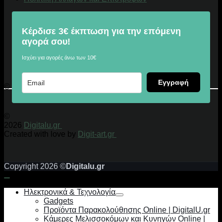
Κέρδισε 3€ έκπτωση για την επόμενη
αγορά σου!
Ισχύει για αγορές άνω των 10€
Εγγραφή
© 2026 Digitalu.gr
©
2026
Digitalu.gr
Created with love by
Digit-art.gr
Copyright 2026 ©
Digitalu.gr
Ηλεκτρονικά & Τεχνολογία
Gadgets
Προϊόντα Παρακολούθησης Online | DigitalU.gr
Κάμερες Μελισσοκόμων και Κυνηγών Online |