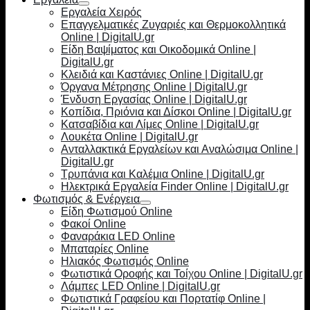
Εργαλεία Χειρός
Επαγγελματικές Ζυγαριές και Θερμοκολλητικά
Online | DigitalU.gr
Είδη Βαψίματος και Οικοδομικά Online |
DigitalU.gr
Κλειδιά και Καστάνιες Online | DigitalU.gr
Όργανα Μέτρησης Online | DigitalU.gr
Ένδυση Εργασίας Online | DigitalU.gr
Κοπίδια, Πριόνια και Δίσκοι Online | DigitalU.gr
Κατσαβίδια και Λίμες Online | DigitalU.gr
Λουκέτα Online | DigitalU.gr
Ανταλλακτικά Εργαλείων και Αναλώσιμα Online |
DigitalU.gr
Τρυπάνια και Καλέμια Online | DigitalU.gr
Ηλεκτρικά Εργαλεία Finder Online | DigitalU.gr
Φωτισμός & Ενέργεια
Είδη Φωτισμού Online
Φακοί Online
Φαναράκια LED Online
Μπαταρίες Online
Ηλιακός Φωτισμός Online
Φωτιστικά Οροφής και Τοίχου Online | DigitalU.gr
Λάμπες LED Online | DigitalU.gr
Φωτιστικά Γραφείου και Πορτατίφ Online |