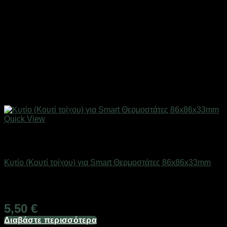
Quick View
Εξαντλημένο
SMART HOME
Κυτίο (Κουτί τοίχου) για Smart Θερμοστάτες 86x86x33mm
Διαθέσιμο
5,50
€
Διαβάστε περισσότερα