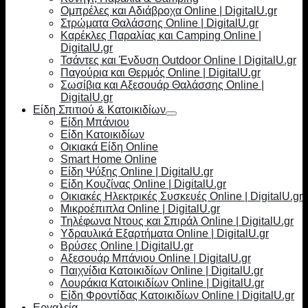
Ομπρέλες και Αδιάβροχα Online | DigitalU.gr
Στρώματα Θαλάσσης Online | DigitalU.gr
Καρέκλες Παραλίας και Camping Online |
DigitalU.gr
Τσάντες και Ένδυση Outdoor Online | DigitalU.gr
Παγούρια και Θερμός Online | DigitalU.gr
Σωσίβια και Αξεσουάρ Θαλάσσης Online |
DigitalU.gr
Είδη Σπιτιού & Κατοικιδίων
Είδη Μπάνιου
Είδη Κατοικιδίων
Οικιακά Είδη Online
Smart Home Online
Είδη Ψύξης Online | DigitalU.gr
Είδη Κουζίνας Online | DigitalU.gr
Οικιακές Ηλεκτρικές Συσκευές Online | DigitalU.gr
Μικροέπιπλα Online | DigitalU.gr
Τηλέφωνα Ντους και Σπιράλ Online | DigitalU.gr
Υδραυλικά Εξαρτήματα Online | DigitalU.gr
Βρύσες Online | DigitalU.gr
Αξεσουάρ Μπάνιου Online | DigitalU.gr
Παιχνίδια Κατοικιδίων Online | DigitalU.gr
Λουράκια Κατοικιδίων Online | DigitalU.gr
Είδη Φροντίδας Κατοικιδίων Online | DigitalU.gr
Εργαλεία