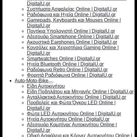
DigitalU.gr
Συστήματα Ασφαλείας Online | DigitalU.gr
Ραδιόφωνα και Ηχεία Online | DigitalU.gr
Gamepads, Keyboards και Mouses Online |
DigitalU.gr
Ποντίκια Υπολογιστή Online | DigitalU.gr
Αξεσουάρ Smartphone Online | DigitalU.gr
Ακουστικά Earphones Online | DigitalU.gr
Κονσόλες και Χειριστήρια Gaming Online |
DigitalU.gr
Smartwatches Online | DigitalU.gr
Ηχεία Bluetooth Online | DigitalU.gr
Ραδιόφωνα Retro Online | DigitalU.gr
Φορητά Ραδιόφωνα Online | DigitalU.gr
Auto-Moto-Bike
Είδη Αυτοκινήτου
Είδη Ποδηλάτου και Μηχανής Online | DigitalU.gr
Ανταλλακτικά Αυτοκινήτου Online | DigitalU.gr
Προβολείς και Φώτα Όγκου LED Online |
DigitalU.gr
Φώτα LED Αυτοκινήτου Online | DigitalU.gr
Ηχεία Αυτοκινήτου Online | DigitalU.gr
Αξεσουάρ Καμπίνας Αυτοκινήτου Online |
DigitalU.gr
Οδική Ασφάλεια και Κόρνες Αυτοκινήτου Online |