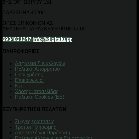
6ΗΣ ΟΚΤΩΒΡΙΟΥ 151
ΕΛΑΣΣΟΝΑ 40200
ΩΡΕΣ ΕΠΙΚΟΙΝΩΝΙΑΣ
ΔΕΥΤΕΡΑ-ΠΑΡΑΣΚΕΥΗ 09:00-17:00
6934831247
info@digitalu.gr
ΠΛΗΡΟΦΟΡΙΕΣ
Aσφάλεια Συναλλαγών
Πολιτική Απορρήτου
Όροι χρήσης
Επικοινωνία
Νέα
Χάρτης Ιστοσελίδας
Πολιτική Cookies (ΕΕ)
ΕΞΥΠΗΡΕΤΗΣΗ ΠΕΛΑΤΩΝ
Συχνές ερωτήσεις
Τρόποι Πληρωμής
Αποστολή και Παράδοση
Πολιτική Αλλαγών και Επιστροφών