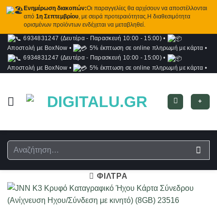
Ενημέρωση διακοπών:
Οι παραγγελίες θα αρχίσουν να αποστέλλονται
από
1η Σεπτεμβρίου
, με σειρά προτεραιότητας.Η διαθεσιμότητα
ορισμένων προϊόντων ενδέχεται να μεταβληθεί.
6934831247 (Δευτέρα - Παρασκευή 10:00 - 15:00)
•
Μετάβαση
Αποστολή με BoxNow
•
5% έκπτωση σε online πληρωμή με κάρτα
•
στο
6934831247 (Δευτέρα - Παρασκευή 10:00 - 15:00)
•
περιεχόμενο
Αποστολή με BoxNow
•
5% έκπτωση σε online πληρωμή με κάρτα
•
+
Αναζήτηση
για:
ΦΙΛΤΡΑ