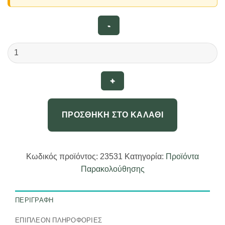
JNN
K3
Κρυφό
Καταγραφικό
Ήχου
Κάρτα
ΠΡΟΣΘΉΚΗ ΣΤΟ ΚΑΛΆΘΙ
Σύνεδρου
(Ανίχνευση
Ηχου/
Σύνδεση
Κωδικός προϊόντος:
23531
Κατηγορία:
Προϊόντα
με
Παρακολούθησης
κινητό)
(8GB)
23516
ΠΕΡΙΓΡΑΦΉ
ποσότητα
ΕΠΙΠΛΈΟΝ ΠΛΗΡΟΦΟΡΊΕΣ