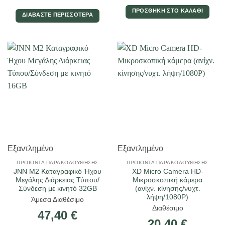
ΠΡΟΣΘΉΚΗ ΣΤΟ ΚΑΛΆΘΙ
ΔΙΑΒΆΣΤΕ ΠΕΡΙΣΣΌΤΕΡΑ
Εξαντλημένο
Εξαντλημένο
ΠΡΟΪΌΝΤΑ ΠΑΡΑΚΟΛΟΎΘΗΣΗΣ
ΠΡΟΪΌΝΤΑ ΠΑΡΑΚΟΛΟΎΘΗΣΗΣ
JNN M2 Καταγραφικό Ήχου
XD Micro Camera HD-
Μεγάλης Διάρκειας Τύπου/
Μικροσκοπική κάμερα
Σύνδεση με κινητό 32GB
(ανίχν. κίνησης/νυχτ.
λήψη/1080P)
Άμεσα Διαθέσιμο
Διαθέσιμο
47,40
€
20,40
€