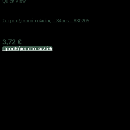
Quick View
Δολώματα
Σετ με αξεσουάρ αλιείας – 34pcs – 830205
Διαθέσιμο από 1-3 ημέρες
3,72
€
Προσθήκη στο καλάθι