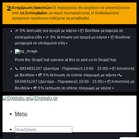
🏖️
Ενημέρωση διακοπών:
Οι παραγγελίες θα αρχίσουν να αποστέλλονται
από
1η Σεπτεμβρίου
, με σειρά προτεραιότητας.Η διαθεσιμότητα
ορισμένων προϊόντων ενδέχεται να μεταβληθεί.
Μετάβαση
🎉 5% έκπτωση για αγορά με κάρτα
•
📦 BoxNow μεταφορά σε
στο
περιεχόμενο
επιλεγμένα είδη
•
🎉 5% έκπτωση για αγορά με κάρτα
•
📦 BoxNow
μεταφορά σε επιλεγμένα είδη
•
Point the SnapChat camera at this to add us to SnapChat.
📞 6934831247 (Δευτέρα - Παρασκευή 10:00 - 15:00)
•
📦 Αποστολή
με BoxNow
•
💳 5% έκπτωση σε online πληρωμή με κάρτα
•
📞
6934831247 (Δευτέρα - Παρασκευή 10:00 - 15:00)
•
📦 Αποστολή με
BoxNow
•
💳 5% έκπτωση σε online πληρωμή με κάρτα
•
Menu
Αναζήτηση
για: