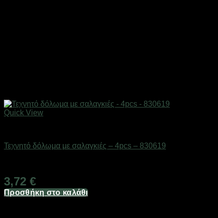
Quick View
Δολώματα
Τεχνητό δόλωμα με σαλαγκιές – 4pcs – 830619
Διαθέσιμο από 1-3 ημέρες
3,72
€
Προσθήκη στο καλάθι