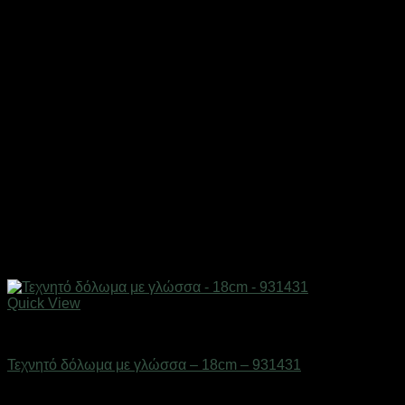
Quick View
Δολώματα
Τεχνητό δόλωμα με γλώσσα – 18cm – 931431
Διαθέσιμο από 1-3 ημέρες