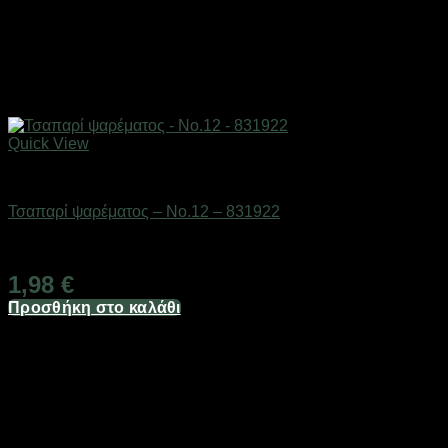
Quick View
Δολώματα
Τσαπαρί ψαρέματος – No.12 – 831922
Διαθέσιμο από 1-3 ημέρες
1,98
€
Προσθήκη στο καλάθι