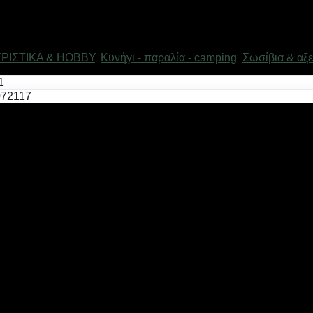
ΥΡΙΣΤΙΚΑ & HOBBY
,
Κυνήγι - παραλία - camping
,
Σωσίβια & αξ
μη τοξικό. Διάμετρος: 90cm.
πρέπει να χρησιμοποιείται πάντα με την επίβλεψη ενήλικα.
έως 2 kg)Box now 2€ ανεξαρτήτου μεγέθους( δεν αποστέλλονται