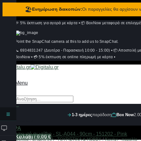
🏖️
Ενημέρωση διακοπών:
Οι παραγγελίες θα αρχίσουν
Μετάβαση
🎉 5% έκπτωση για αγορά με κάρτα
•
📦 BoxNow μεταφορά σε επιλεγμέ
στο
περιεχόμενο
Point the SnapChat camera at this to add us to SnapChat.
📞 6934831247 (Δευτέρα - Παρασκευή 10:00 - 15:00)
•
📦 Αποστολή μ
BoxNow
•
💳 5% έκπτωση σε online πληρωμή με κάρτα
•
Menu
Αναζήτηση
για:
1-3 ημέρες
παράδοση
Box Now
2.0
Σύνδεση
ΦΙΛΤΡΑ
Καλάθι /
0,00
€
Αρχική σελίδα
/
ΕΠΟΧΙΑΚΑ - ΤΟΥΡΙΣΤΙΚΑ & HOBBY
/
Κυνήγι - παραλία -