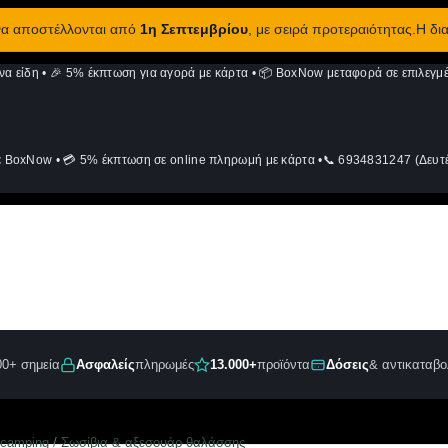
 να αποστέλλονται από
1η Σεπτεμβρίου
, με σειρά προτεραιότητας.Η δι
να είδη
•
🎉 5% έκπτωση για αγορά με κάρτα
•
📦 BoxNow μεταφορά σε επιλεγμέ
ε BoxNow
•
💳 5% έκπτωση σε online πληρωμή με κάρτα
•
📞 6934831247 (Δευτέ
00+ σημεία
Ασφαλείς
πληρωμές
13.000+
προϊόντα
Δόσεις
& αντικαταβο
 camping
/
Σωσίβια & αξεσουάρ θαλάσσης