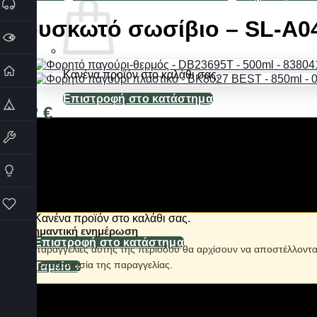
Φουσκωτό σωσίβιο – SL-A04
Κανένα προϊόν στο καλάθι σας.
Επιστροφή στο κατάστημα
4,22
€
Καλάθι
Διαθέσιμο από 1-3 ημέρες
Φουσκωτό σωσίβιο θαλάσσης, από μαλακό και ανθεκτικό PVC, 
*Σημείωση:
Το παρόν σωσίβιο δε θεωρείται σωστικό μέσο και 
Κανένα προϊόν στο καλάθι σας.
ℹ️ Σημαντική ενημέρωση
Επιστροφή στο κατάστημα
Οι παραγγελίες αυτής της περιόδου θα αρχίσουν να αποστέλλοντ
την επεξεργασία της παραγγελίας.
Ταμείο
+
Σε απόθεμα