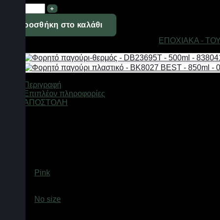
Φουσκωτό
σωσίβιο
-
Προσθήκη στο καλάθι
SL-
Κωδικός προϊόντος:
151202_pi
Κατηγορίες:
ΕΠΟΧΙΑΚΑ - ΤΟ
A044
-
90cm
-
151202
Περιγραφή
-
Επιπλέον πληροφορίες
Pink
ΑΠΟΣΤΟΛΗ
ποσότητα
Φουσκωτό σωσίβιο θαλάσσης, από μαλακό και ανθεκτικό PVC, 
*Σημείωση:
Το παρόν σωσίβιο δε θεωρείται σωστικό μέσο και 
Βάρος
0,2 κ.
Χρώμα
Pink
size
No size
Ελτά courier πόρτα πόρτα 3,50€ (έως 2 kg)Easy mail 3.20€ (