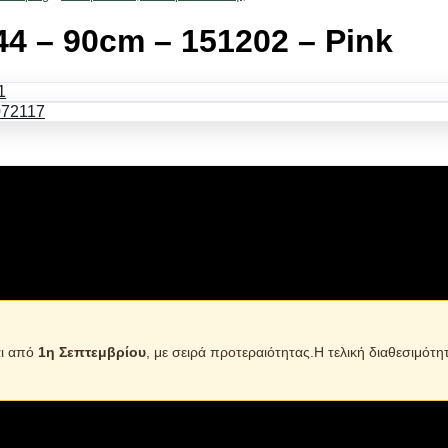
4 – 90cm – 151202 – Pink
μη τοξικό. Διάμετρος: 90cm.
πρέπει να χρησιμοποιείται πάντα με την επίβλεψη ενήλικα.
αι από
1η Σεπτεμβρίου
, με σειρά προτεραιότητας.Η τελική διαθεσιμότη