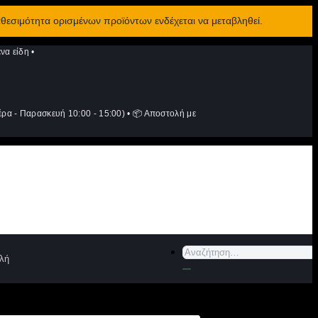
αθεσιμότητα ορισμένων προϊόντων ενδέχεται να μεταβληθεί.
να είδη
•
ρα - Παρασκευή 10:00 - 15:00)
•
📦 Αποστολή με
Αναζήτηση
λή
για: