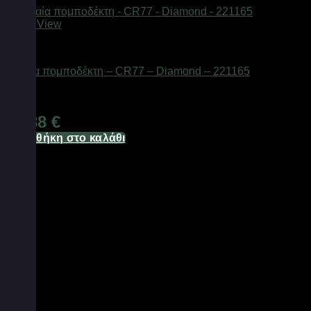
Quick View
Αξεσουάρ πομποδεκτών
Κεραία πομποδέκτη – CR77 – Diamond – 221165
Διαθέσιμο από 1-3 ημέρες
14,88
€
Προσθήκη στο καλάθι