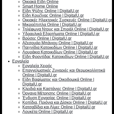
Οικιακά Είδη Online
Smart Home Online
Είδη Ψύξης Online | DigitalU.gr
Είδη Κουζίνας Online | DigitalU.gr
Οικιακές Ηλεκτρικές Συσκευές Online | DigitalU.gr
Μικροέπιπλα Online | DigitalU.gr
Τηλέφωνα Ντους και Σπιράλ Online | DigitalU.gr
Υδραυλικά Εξαρτήματα Online | DigitalU.gr
Βρύσες Online | DigitalU.gr
Αξεσουάρ Μπάνιου Online | DigitalU.gr
Παιχνίδια Κατοικιδίων Online | DigitalU.gr
Λουράκια Κατοικιδίων Online | DigitalU.gr
Είδη Φροντίδας Κατοικιδίων Online | DigitalU.gr
Εργαλεία
Εργαλεία Χειρός
Επαγγελματικές Ζυγαριές και Θερμοκολλητικά
Online | DigitalU.gr
Είδη Βαψίματος και Οικοδομικά Online |
DigitalU.gr
Κλειδιά και Καστάνιες Online | DigitalU.gr
Όργανα Μέτρησης Online | DigitalU.gr
Ένδυση Εργασίας Online | DigitalU.gr
Κοπίδια, Πριόνια και Δίσκοι Online | DigitalU.gr
Κατσαβίδια και Λίμες Online | DigitalU.gr
Λουκέτα Online | DigitalU.gr