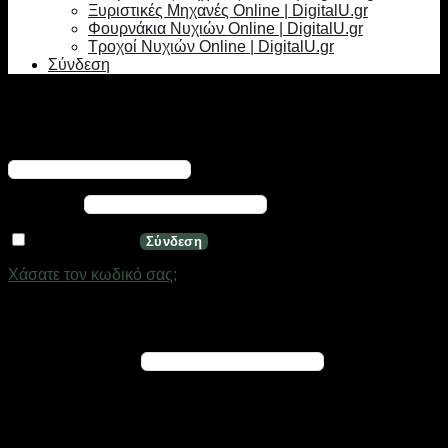
Ξυριστικές Μηχανές Online | DigitalU.gr
Φουρνάκια Νυχιών Online | DigitalU.gr
Τροχοί Νυχιών Online | DigitalU.gr
Σύνδεση
Σύνδεση
Απαιτείται
Όνομα χρήστη ή διεύθυνση email
*
Απαιτείται
Κωδικός
*
Να με θυμάσαι
Σύνδεση
Χάσατε τον κωδικό σας;
Εγγραφή
Απαιτείται
Διεύθυνση email
*
Ένας σύνδεσμος για να ορίσετε νέο κωδικό πρόσβασης θα
σταλεί στη διεύθυνση email σας
Τα προσωπικά σας δεδομένα θα χρησιμοποιηθούν για την