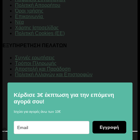
Πολιτική Απορρήτου
Όροι χρήσης
Επικοινωνία
Νέα
Χάρτης Ιστοσελίδας
Πολιτική Cookies (ΕΕ)
ΕΞΥΠΗΡΕΤΗΣΗ ΠΕΛΑΤΩΝ
Συχνές ερωτήσεις
Τρόποι Πληρωμής
Αποστολή και Παράδοση
Πολιτική Αλλαγών και Επιστροφών
Κέρδισε 3€ έκπτωση για την επόμενη
αγορά σου!
Ισχύει για αγορές άνω των 10€
Εγγραφή
© 2026 Digitalu.gr