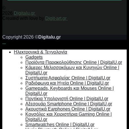
©
2026
Digitalu.gr
Created with love by
Digit-art.gr
Copyright 2026 ©
Digitalu.gr
Ηλεκτρονικά & Τεχνολογία
Gadgets
Προϊόντα Παρακολούθησης Online | DigitalU.gr
Κάμερες Μελισσοκόμων και Κυνηγών Online |
DigitalU.gr
Συστήματα Ασφαλείας Online | DigitalU.gr
Ραδιόφωνα και Ηχεία Online | DigitalU.gr
Gamepads, Keyboards και Mouses Online |
DigitalU.gr
Ποντίκια Υπολογιστή Online | DigitalU.gr
Αξεσουάρ Smartphone Online | DigitalU.gr
Ακουστικά Earphones Online | DigitalU.gr
Κονσόλες και Χειριστήρια Gaming Online |
DigitalU.gr
Smartwatches Online | DigitalU.gr