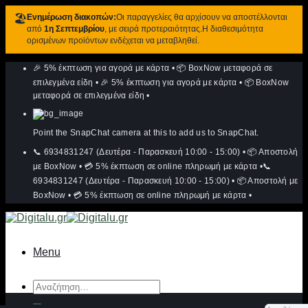
🏖️
Ενημέρωση διακοπών:
Οι παραγγελίες θα αρχίσουν να αποστέλλονται
από
1η Σεπτεμβρίου
, με σειρά προτεραιότητας.Η διαθεσιμότητα
ορισμένων προϊόντων ενδέχεται να μεταβληθεί.
Μετάβαση
🎉 5% έκπτωση για αγορά με κάρτα
•
📦 BoxNow μεταφορά σε
στο
περιεχόμενο
επιλεγμένα είδη
•
🎉 5% έκπτωση για αγορά με κάρτα
•
📦 BoxNow
μεταφορά σε επιλεγμένα είδη
•
Point the SnapChat camera at this to add us to SnapChat.
📞 6934831247 (Δευτέρα - Παρασκευή 10:00 - 15:00)
•
📦 Αποστολή
με BoxNow
•
💳 5% έκπτωση σε online πληρωμή με κάρτα
•
📞
6934831247 (Δευτέρα - Παρασκευή 10:00 - 15:00)
•
📦 Αποστολή με
BoxNow
•
💳 5% έκπτωση σε online πληρωμή με κάρτα
•
Menu
Αναζήτηση
για: