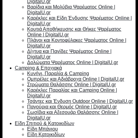
DigitalU.gr
Βαρίδια και Μολύβια Ψαρέματος Online |
DigitalU.gr
Καρέκλες και Είδη Ένδυσης Ψαρέματος Online |
DigitalU.gr
Κουτιά Αποθήκευσης και Θήκες Ψαρέματος
Online | DigitalU.gr
Πλάνοι και Κοντοφύλακες Ψαρέματος Online |
DigitalU.gr
Δίχτυα και Παγίδες Ψαρέματος Online |
DigitalU.gr
Δολώματα Ψαρέματος Online | DigitalU.gr
Camping & Εποχιακά
Κυνήγι, Παραλία & Camping
Ομπρέλες και Αδιάβροχα Online | DigitalU.gr
Στρώματα Θαλάσσης Online | DigitalU.gr
Καρέκλες Παραλίας και Camping Online |
DigitalU.gr
Τσάντες και Ένδυση Outdoor Online | DigitalU.gr
Παγούρια και Θερμός Online | DigitalU.gr
Σωσίβια και Αξεσουάρ Θαλάσσης Online |
DigitalU.gr
Είδη Σπιτιού & Κατοικιδίων
Είδη Μπάνιου
Είδη Κατοικιδίων