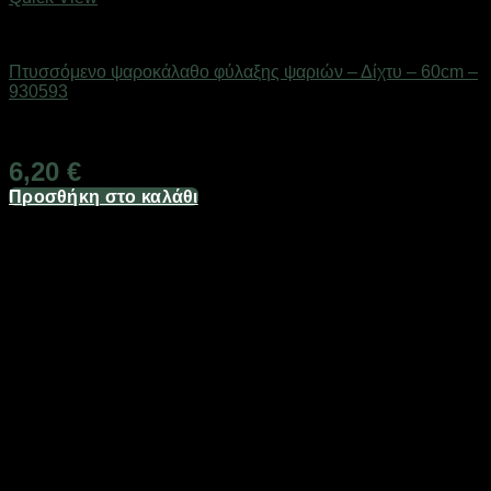
Δίχτυα & παγίδες
Πτυσσόμενο ψαροκάλαθο φύλαξης ψαριών – Δίχτυ – 60cm –
930593
Διαθέσιμο από 1-3 ημέρες
6,20
€
Προσθήκη στο καλάθι