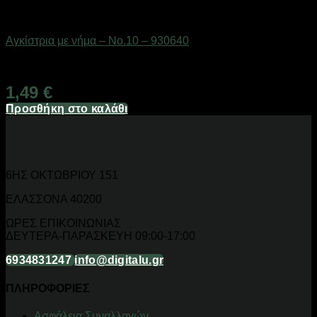
Αγκίστρια & στριφτάρια
Αγκίστρια με νήμα – No.10 – 930640
Διαθέσιμο από 1-3 ημέρες
1,49
€
Προσθήκη στο καλάθι
6ΗΣ ΟΚΤΩΒΡΙΟΥ 151
ΕΛΑΣΣΟΝΑ 40200
ΩΡΕΣ ΕΠΙΚΟΙΝΩΝΙΑΣ
ΔΕΥΤΕΡΑ-ΠΑΡΑΣΚΕΥΗ 09:00-17:00
6934831247
info@digitalu.gr
ΠΛΗΡΟΦΟΡΙΕΣ
Aσφάλεια Συναλλαγών