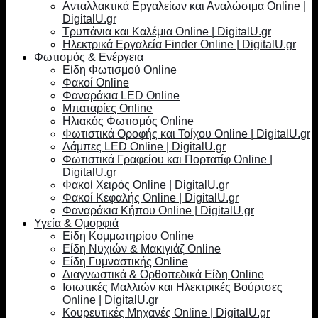
Ανταλλακτικά Εργαλείων και Αναλώσιμα Online |
DigitalU.gr
Τρυπάνια και Καλέμια Online | DigitalU.gr
Ηλεκτρικά Εργαλεία Finder Online | DigitalU.gr
Φωτισμός & Ενέργεια
Είδη Φωτισμού Online
Φακοί Online
Φαναράκια LED Online
Μπαταρίες Online
Ηλιακός Φωτισμός Online
Φωτιστικά Οροφής και Τοίχου Online | DigitalU.gr
Λάμπες LED Online | DigitalU.gr
Φωτιστικά Γραφείου και Πορτατίφ Online |
DigitalU.gr
Φακοί Χειρός Online | DigitalU.gr
Φακοί Κεφαλής Online | DigitalU.gr
Φαναράκια Κήπου Online | DigitalU.gr
Υγεία & Ομορφιά
Είδη Κομμωτηρίου Online
Είδη Νυχιών & Μακιγιάζ Online
Είδη Γυμναστικής Online
Διαγνωστικά & Ορθοπεδικά Είδη Online
Ισιωτικές Μαλλιών και Ηλεκτρικές Βούρτσες
Online | DigitalU.gr
Κουρευτικές Μηχανές Online | DigitalU.gr