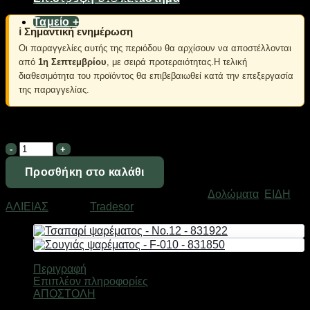
Ταμείο
+
ℹ️ Σημαντική ενημέρωση
Οι παραγγελίες αυτής της περιόδου θα αρχίσουν να αποστέλλονται
από
1η Σεπτεμβρίου
, με σειρά προτεραιότητας.Η τελική
διαθεσιμότητα του προϊόντος θα επιβεβαιωθεί κατά την επεξεργασία
της παραγγελίας.
Σε απόθεμα
Τσαπαρί
ψαρέματος
-
Προσθήκη στο καλάθι
No.14
Κωδικός προϊόντος:
831923
Κατηγορίες:
Δολώματα
,
ΕΙΔΗ
-
ΑΛΙΕΙΑΣ
Μάρκα:
Tradesor
831923
ποσότητα
Περιγραφή
Επιπλέον πληροφορίες
ΑΠΟΣΤΟΛΗ