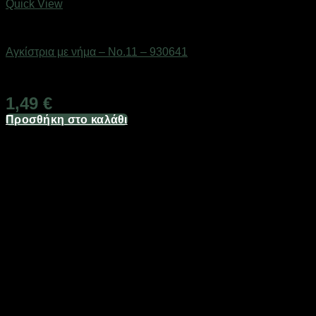
Quick View
Αγκίστρια & στριφτάρια
Αγκίστρια με νήμα – No.11 – 930641
Διαθέσιμο από 1-3 ημέρες
1,49
€
Προσθήκη στο καλάθι