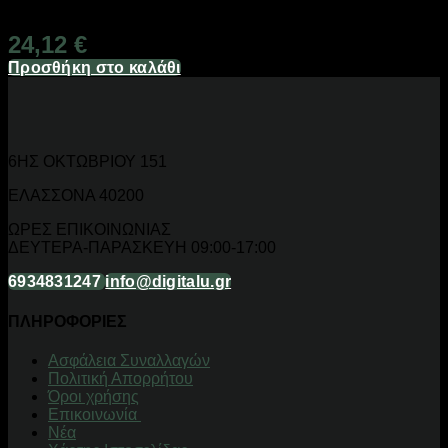
Διαθέσιμο από 1-3 ημέρες
24,12
€
Προσθήκη στο καλάθι
6ΗΣ ΟΚΤΩΒΡΙΟΥ 151
ΕΛΑΣΣΟΝΑ 40200
ΩΡΕΣ ΕΠΙΚΟΙΝΩΝΙΑΣ
ΔΕΥΤΕΡΑ-ΠΑΡΑΣΚΕΥΗ 09:00-17:00
6934831247
info@digitalu.gr
ΠΛΗΡΟΦΟΡΙΕΣ
Aσφάλεια Συναλλαγών
Πολιτική Απορρήτου
Όροι χρήσης
Επικοινωνία
Νέα