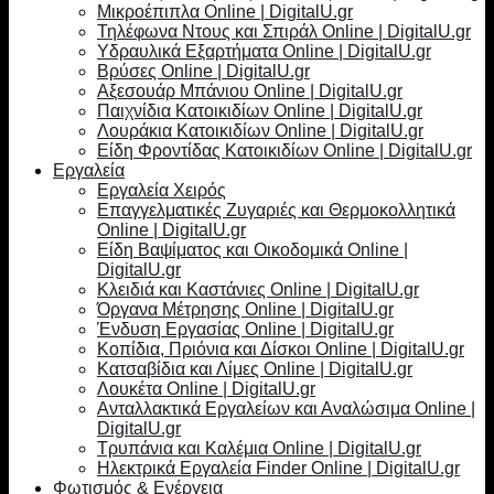
Μικροέπιπλα Online | DigitalU.gr
Τηλέφωνα Ντους και Σπιράλ Online | DigitalU.gr
Υδραυλικά Εξαρτήματα Online | DigitalU.gr
Βρύσες Online | DigitalU.gr
Αξεσουάρ Μπάνιου Online | DigitalU.gr
Παιχνίδια Κατοικιδίων Online | DigitalU.gr
Λουράκια Κατοικιδίων Online | DigitalU.gr
Είδη Φροντίδας Κατοικιδίων Online | DigitalU.gr
Εργαλεία
Εργαλεία Χειρός
Επαγγελματικές Ζυγαριές και Θερμοκολλητικά
Online | DigitalU.gr
Είδη Βαψίματος και Οικοδομικά Online |
DigitalU.gr
Κλειδιά και Καστάνιες Online | DigitalU.gr
Όργανα Μέτρησης Online | DigitalU.gr
Ένδυση Εργασίας Online | DigitalU.gr
Κοπίδια, Πριόνια και Δίσκοι Online | DigitalU.gr
Κατσαβίδια και Λίμες Online | DigitalU.gr
Λουκέτα Online | DigitalU.gr
Ανταλλακτικά Εργαλείων και Αναλώσιμα Online |
DigitalU.gr
Τρυπάνια και Καλέμια Online | DigitalU.gr
Ηλεκτρικά Εργαλεία Finder Online | DigitalU.gr
Φωτισμός & Ενέργεια