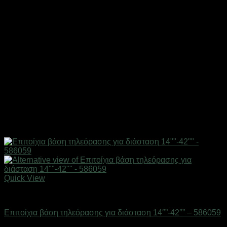
Quick View
Επιτοίχιες βάσεις & κεραίες TV
Επιτοίχια βάση τηλεόρασης για διάσταση 14″”-42″” – 586059