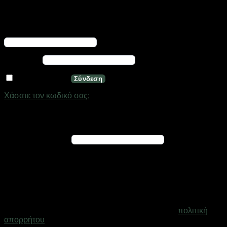
Σύνδεση
Απαιτείται
Όνομα χρήστη ή διεύθυνση email
*
Απαιτείται
Κωδικός
*
Να με θυμάσαι
Σύνδεση
Χάσατε τον κωδικό σας;
Εγγραφή
Απαιτείται
Διεύθυνση email
*
Ένας σύνδεσμος για να ορίσετε νέο κωδικό πρόσβασης θα
σταλεί στη διεύθυνση email σας
Τα προσωπικά σας δεδομένα θα χρησιμοποιηθούν για την
υποστήριξη της εμπειρίας σας σε ολόκληρο τον ιστότοπο, για
τη διαχείριση της πρόσβασης στο λογαριασμό σας και για
άλλους σκοπούς που περιγράφονται στη σελίδα
πολιτική
απορρήτου
.