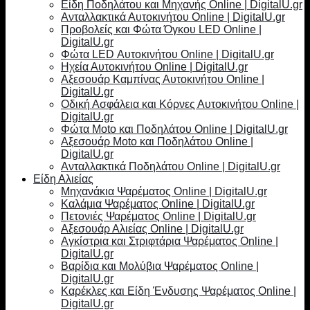
Είδη Ποδηλάτου και Μηχανής Online | DigitalU.gr
Ανταλλακτικά Αυτοκινήτου Online | DigitalU.gr
Προβολείς και Φώτα Όγκου LED Online |
DigitalU.gr
Φώτα LED Αυτοκινήτου Online | DigitalU.gr
Ηχεία Αυτοκινήτου Online | DigitalU.gr
Αξεσουάρ Καμπίνας Αυτοκινήτου Online |
DigitalU.gr
Οδική Ασφάλεια και Κόρνες Αυτοκινήτου Online |
DigitalU.gr
Φώτα Moto και Ποδηλάτου Online | DigitalU.gr
Αξεσουάρ Moto και Ποδηλάτου Online |
DigitalU.gr
Ανταλλακτικά Ποδηλάτου Online | DigitalU.gr
Είδη Αλιείας
Μηχανάκια Ψαρέματος Online | DigitalU.gr
Καλάμια Ψαρέματος Online | DigitalU.gr
Πετονιές Ψαρέματος Online | DigitalU.gr
Αξεσουάρ Αλιείας Online | DigitalU.gr
Αγκίστρια και Στριφτάρια Ψαρέματος Online |
DigitalU.gr
Βαρίδια και Μολύβια Ψαρέματος Online |
DigitalU.gr
Καρέκλες και Είδη Ένδυσης Ψαρέματος Online |
DigitalU.gr