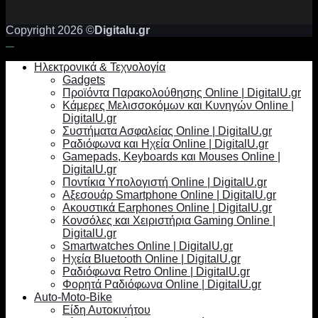
Copyright 2026 ©
Digitalu.gr
Ηλεκτρονικά & Τεχνολογία
Gadgets
Προϊόντα Παρακολούθησης Online | DigitalU.gr
Κάμερες Μελισσοκόμων και Κυνηγών Online |
DigitalU.gr
Συστήματα Ασφαλείας Online | DigitalU.gr
Ραδιόφωνα και Ηχεία Online | DigitalU.gr
Gamepads, Keyboards και Mouses Online |
DigitalU.gr
Ποντίκια Υπολογιστή Online | DigitalU.gr
Αξεσουάρ Smartphone Online | DigitalU.gr
Ακουστικά Earphones Online | DigitalU.gr
Κονσόλες και Χειριστήρια Gaming Online |
DigitalU.gr
Smartwatches Online | DigitalU.gr
Ηχεία Bluetooth Online | DigitalU.gr
Ραδιόφωνα Retro Online | DigitalU.gr
Φορητά Ραδιόφωνα Online | DigitalU.gr
Auto-Moto-Bike
Είδη Αυτοκινήτου