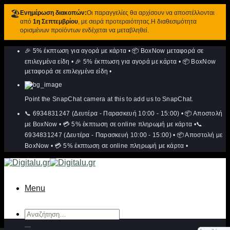
🏖️
Ενημέρωση διακοπών:
Οι παραγγελίες θα αρχίσουν να αποστέλλονται
από
1η Σεπτεμβρίου
, με σειρά προτεραιότητας.Η διαθεσιμότητα
ορισμένων προϊόντων ενδέχεται να μεταβληθεί.
Μετάβαση
🎉 5% έκπτωση για αγορά με κάρτα
•
📦 BoxNow μεταφορά σε
στο
περιεχόμενο
επιλεγμένα είδη
•
🎉 5% έκπτωση για αγορά με κάρτα
•
📦 BoxNow
μεταφορά σε επιλεγμένα είδη
•
Point the SnapChat camera at this to add us to SnapChat.
📞 6934831247 (Δευτέρα - Παρασκευή 10:00 - 15:00)
•
📦 Αποστολή
με BoxNow
•
💳 5% έκπτωση σε online πληρωμή με κάρτα
•
📞
6934831247 (Δευτέρα - Παρασκευή 10:00 - 15:00)
•
📦 Αποστολή με
BoxNow
•
💳 5% έκπτωση σε online πληρωμή με κάρτα
•
Menu
Αναζήτηση
για: