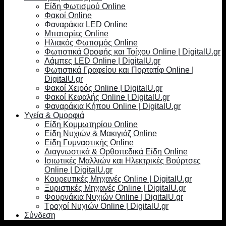
Είδη Φωτισμού Online
Φακοί Online
Φαναράκια LED Online
Μπαταρίες Online
Ηλιακός Φωτισμός Online
Φωτιστικά Οροφής και Τοίχου Online | DigitalU.gr
Λάμπες LED Online | DigitalU.gr
Φωτιστικά Γραφείου και Πορτατίφ Online |
DigitalU.gr
Φακοί Χειρός Online | DigitalU.gr
Φακοί Κεφαλής Online | DigitalU.gr
Φαναράκια Κήπου Online | DigitalU.gr
Υγεία & Ομορφιά
Είδη Κομμωτηρίου Online
Είδη Νυχιών & Μακιγιάζ Online
Είδη Γυμναστικής Online
Διαγνωστικά & Ορθοπεδικά Είδη Online
Ισιωτικές Μαλλιών και Ηλεκτρικές Βούρτσες
Online | DigitalU.gr
Κουρευτικές Μηχανές Online | DigitalU.gr
Ξυριστικές Μηχανές Online | DigitalU.gr
Φουρνάκια Νυχιών Online | DigitalU.gr
Τροχοί Νυχιών Online | DigitalU.gr
Σύνδεση