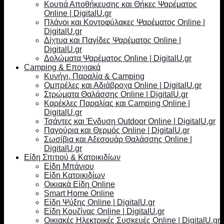
Κουτιά Αποθήκευσης και Θήκες Ψαρέματος
Online | DigitalU.gr
Πλάνοι και Κοντοφύλακες Ψαρέματος Online |
DigitalU.gr
Δίχτυα και Παγίδες Ψαρέματος Online |
DigitalU.gr
Δολώματα Ψαρέματος Online | DigitalU.gr
Camping & Εποχιακά
Κυνήγι, Παραλία & Camping
Ομπρέλες και Αδιάβροχα Online | DigitalU.gr
Στρώματα Θαλάσσης Online | DigitalU.gr
Καρέκλες Παραλίας και Camping Online |
DigitalU.gr
Τσάντες και Ένδυση Outdoor Online | DigitalU.gr
Παγούρια και Θερμός Online | DigitalU.gr
Σωσίβια και Αξεσουάρ Θαλάσσης Online |
DigitalU.gr
Είδη Σπιτιού & Κατοικιδίων
Είδη Μπάνιου
Είδη Κατοικιδίων
Οικιακά Είδη Online
Smart Home Online
Είδη Ψύξης Online | DigitalU.gr
Είδη Κουζίνας Online | DigitalU.gr
Οικιακές Ηλεκτρικές Συσκευές Online | DigitalU.gr