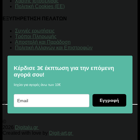
Χάρτης Ιστοσελίδας
Πολιτική Cookies (ΕΕ)
ΕΞΥΠΗΡΕΤΗΣΗ ΠΕΛΑΤΩΝ
Συχνές ερωτήσεις
Τρόποι Πληρωμής
Αποστολή και Παράδοση
Πολιτική Αλλαγών και Επιστροφών
Κέρδισε 3€ έκπτωση για την επόμενη
αγορά σου!
Ισχύει για αγορές άνω των 10€
Εγγραφή
© 2026 Digitalu.gr
©
2026
Digitalu.gr
Created with love by
Digit-art.gr