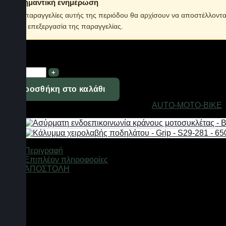
ℹ️ Σημαντική ενημέρωση
Οι παραγγελίες αυτής της περιόδου θα αρχίσουν να αποστέλλοντ
την επεξεργασία της παραγγελίας.
Σε απόθεμα
Σύστημα
εντοπισμού
-
Προσθήκη στο καλάθι
GPS
Κωδικός προϊόντος:
124523
Κατηγορίες:
AUTO-MOTO-BIKE
,
Tracker
οχημάτων
-
TK103
-
Περιγραφή
124523
Επιπλέον πληροφορίες
ποσότητα
ΑΠΟΣΤΟΛΗ
GPS tracker με μεγάλη με μπαταρία μεγάλης αυτονομίας που λ
συντεταγμένες του οχήματος απο δορυφορική εικόνα στον χάρ
Πλήρης συμβατότητα με τα Ελληνικά δίκτυα κινητής και τους χ
Δεν απαιτείται συνδρομή.
Εύκολη εγκατάσταση.