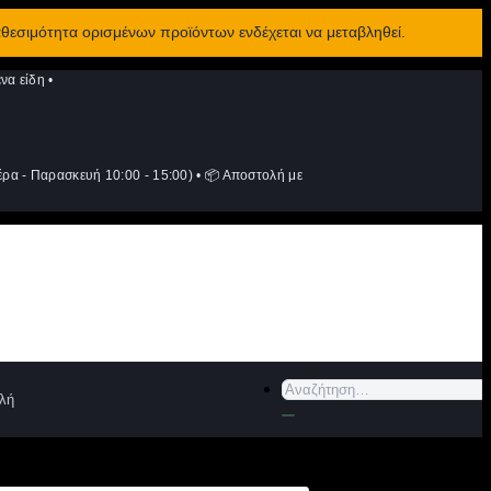
αθεσιμότητα ορισμένων προϊόντων ενδέχεται να μεταβληθεί.
να είδη
•
ρα - Παρασκευή 10:00 - 15:00)
•
📦 Αποστολή με
Αναζήτηση
λή
για: