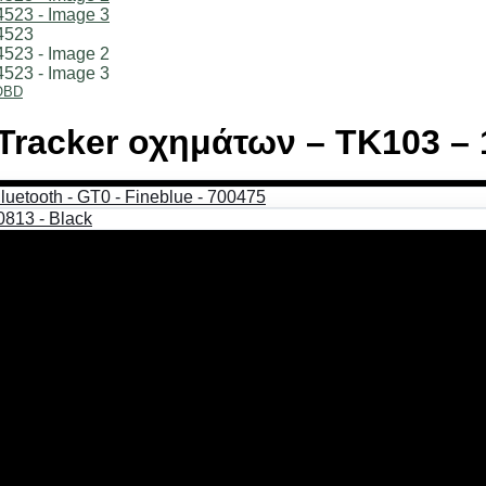
OBD
Tracker οχημάτων – TK103 – 
ειτουργεί και χωρίς παροχή ρεύματος. Υποδεικνύει ακριβή τοπο
τη.
άρτες.