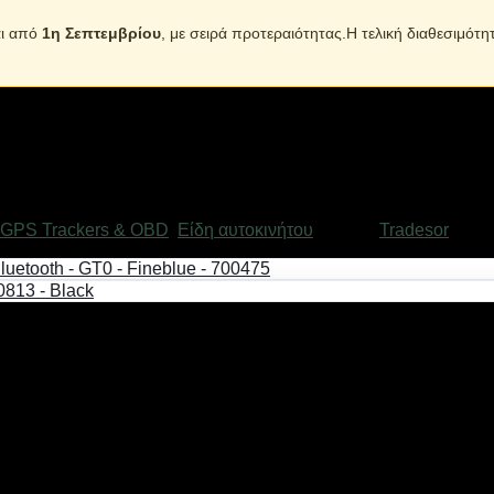
αι από
1η Σεπτεμβρίου
, με σειρά προτεραιότητας.Η τελική διαθεσιμότη
GPS Trackers & OBD
,
Είδη αυτοκινήτου
Μάρκα:
Tradesor
ειτουργεί και χωρίς παροχή ρεύματος. Υποδεικνύει ακριβή τοπο
τη.
άρτες.