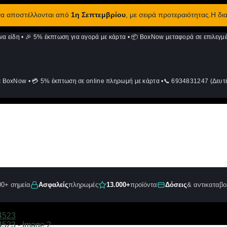
 να αποστέλλονται από
1η Σεπτεμβρίου
, με σειρά προτεραιότητας.Η δι
να είδη
•
🎉 5% έκπτωση για αγορά με κάρτα
•
📦 BoxNow μεταφορά σε επιλεγμέ
ε BoxNow
•
💳 5% έκπτωση σε online πληρωμή με κάρτα
•
📞 6934831247 (Δευτέ
00+ σημεία
Ασφαλείς
πληρωμές
13.000+
προϊόντα
Δόσεις
& αντικαταβο