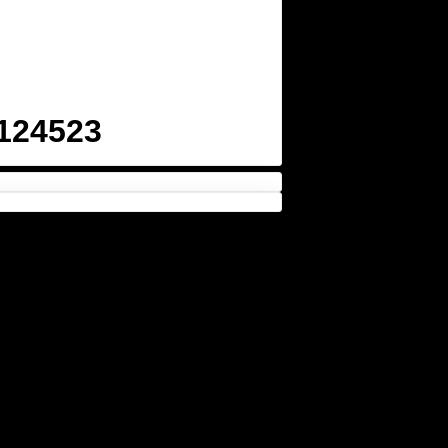
124523
θεσία με ένα SMS με ακριβείς