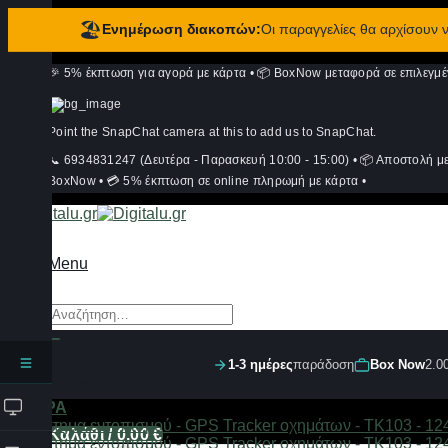
🏖️
Ενημέρωση διακοπών:
Οι παραγγελίες θα αρχίσουν
Μετάβαση
🎉 5% έκπτωση για αγορά με κάρτα
•
📦 BoxNow μεταφορά σε επιλεγμέ
στο
περιεχόμενο
Point the SnapChat camera at this to add us to SnapChat.
📞 6934831247 (Δευτέρα - Παρασκευή 10:00 - 15:00)
•
📦 Αποστολή μ
BoxNow
•
💳 5% έκπτωση σε online πληρωμή με κάρτα
•
Menu
Αναζήτηση
για:
1-3 ημέρες
παράδοση
Box Now
2.0
Σύνδεση
ΦΙΛΤΡΑ
Καλάθι /
0,00
€