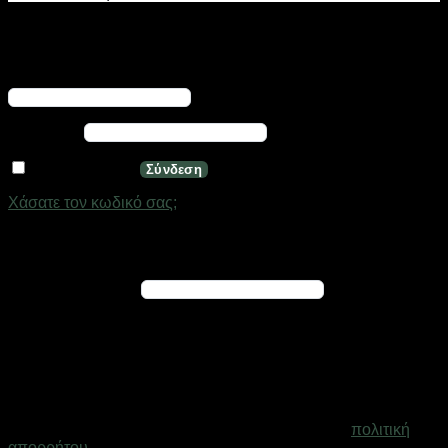
Σύνδεση
Απαιτείται
Όνομα χρήστη ή διεύθυνση email
*
Απαιτείται
Κωδικός
*
Να με θυμάσαι
Σύνδεση
Χάσατε τον κωδικό σας;
Εγγραφή
Απαιτείται
Διεύθυνση email
*
Ένας σύνδεσμος για να ορίσετε νέο κωδικό πρόσβασης θα
σταλεί στη διεύθυνση email σας
Τα προσωπικά σας δεδομένα θα χρησιμοποιηθούν για την
υποστήριξη της εμπειρίας σας σε ολόκληρο τον ιστότοπο, για
τη διαχείριση της πρόσβασης στο λογαριασμό σας και για
άλλους σκοπούς που περιγράφονται στη σελίδα
πολιτική
απορρήτου
.