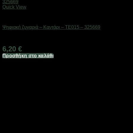
Quick View
Επαγγελματικές ζυγαριές & θερμοκολλητικά
Ψηφιακή ζυγαριά – Καντάρι – TE015 – 325669
Διαθέσιμο από 1-3 ημέρες
6,20
€
Προσθήκη στο καλάθι