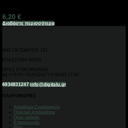
Διαθέσιμο από 1-3 ημέρες
6,20
€
Διαβάστε περισσότερα
6ΗΣ ΟΚΤΩΒΡΙΟΥ 151
ΕΛΑΣΣΟΝΑ 40200
ΩΡΕΣ ΕΠΙΚΟΙΝΩΝΙΑΣ
ΔΕΥΤΕΡΑ-ΠΑΡΑΣΚΕΥΗ 09:00-17:00
6934831247
info@digitalu.gr
ΠΛΗΡΟΦΟΡΙΕΣ
Aσφάλεια Συναλλαγών
Πολιτική Απορρήτου
Όροι χρήσης
Επικοινωνία
Νέα