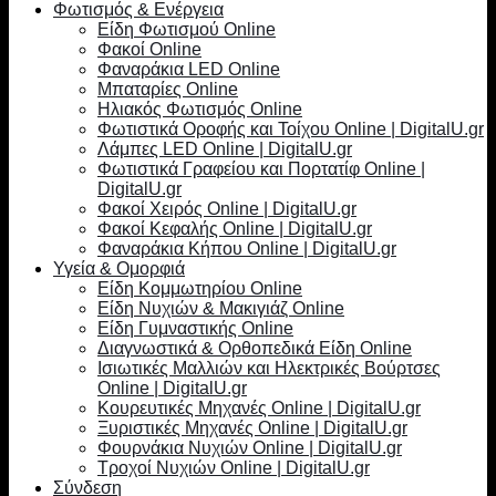
Φωτισμός & Ενέργεια
Είδη Φωτισμού Online
Φακοί Online
Φαναράκια LED Online
Μπαταρίες Online
Ηλιακός Φωτισμός Online
Φωτιστικά Οροφής και Τοίχου Online | DigitalU.gr
Λάμπες LED Online | DigitalU.gr
Φωτιστικά Γραφείου και Πορτατίφ Online |
DigitalU.gr
Φακοί Χειρός Online | DigitalU.gr
Φακοί Κεφαλής Online | DigitalU.gr
Φαναράκια Κήπου Online | DigitalU.gr
Υγεία & Ομορφιά
Είδη Κομμωτηρίου Online
Είδη Νυχιών & Μακιγιάζ Online
Είδη Γυμναστικής Online
Διαγνωστικά & Ορθοπεδικά Είδη Online
Ισιωτικές Μαλλιών και Ηλεκτρικές Βούρτσες
Online | DigitalU.gr
Κουρευτικές Μηχανές Online | DigitalU.gr
Ξυριστικές Μηχανές Online | DigitalU.gr
Φουρνάκια Νυχιών Online | DigitalU.gr
Τροχοί Νυχιών Online | DigitalU.gr
Σύνδεση