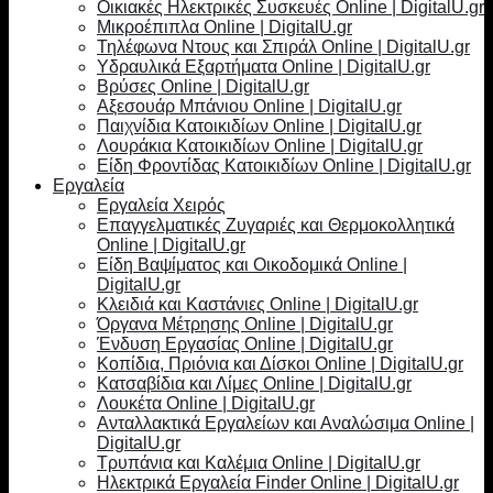
Οικιακές Ηλεκτρικές Συσκευές Online | DigitalU.gr
Μικροέπιπλα Online | DigitalU.gr
Τηλέφωνα Ντους και Σπιράλ Online | DigitalU.gr
Υδραυλικά Εξαρτήματα Online | DigitalU.gr
Βρύσες Online | DigitalU.gr
Αξεσουάρ Μπάνιου Online | DigitalU.gr
Παιχνίδια Κατοικιδίων Online | DigitalU.gr
Λουράκια Κατοικιδίων Online | DigitalU.gr
Είδη Φροντίδας Κατοικιδίων Online | DigitalU.gr
Εργαλεία
Εργαλεία Χειρός
Επαγγελματικές Ζυγαριές και Θερμοκολλητικά
Online | DigitalU.gr
Είδη Βαψίματος και Οικοδομικά Online |
DigitalU.gr
Κλειδιά και Καστάνιες Online | DigitalU.gr
Όργανα Μέτρησης Online | DigitalU.gr
Ένδυση Εργασίας Online | DigitalU.gr
Κοπίδια, Πριόνια και Δίσκοι Online | DigitalU.gr
Κατσαβίδια και Λίμες Online | DigitalU.gr
Λουκέτα Online | DigitalU.gr
Ανταλλακτικά Εργαλείων και Αναλώσιμα Online |
DigitalU.gr
Τρυπάνια και Καλέμια Online | DigitalU.gr
Ηλεκτρικά Εργαλεία Finder Online | DigitalU.gr