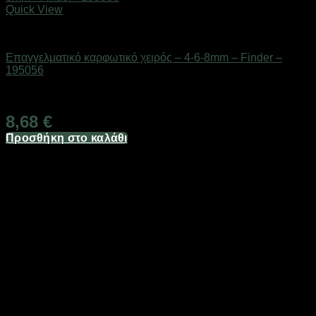
Quick View
Eργαλεία χειρός
Επαγγελματικό καρφωτικό χειρός – 4-6-8mm – Finder –
195056
Διαθέσιμο από 1-3 ημέρες
8,68
€
Προσθήκη στο καλάθι