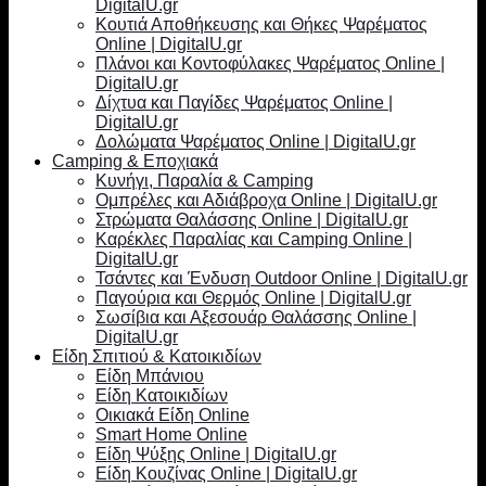
DigitalU.gr
Κουτιά Αποθήκευσης και Θήκες Ψαρέματος
Online | DigitalU.gr
Πλάνοι και Κοντοφύλακες Ψαρέματος Online |
DigitalU.gr
Δίχτυα και Παγίδες Ψαρέματος Online |
DigitalU.gr
Δολώματα Ψαρέματος Online | DigitalU.gr
Camping & Εποχιακά
Κυνήγι, Παραλία & Camping
Ομπρέλες και Αδιάβροχα Online | DigitalU.gr
Στρώματα Θαλάσσης Online | DigitalU.gr
Καρέκλες Παραλίας και Camping Online |
DigitalU.gr
Τσάντες και Ένδυση Outdoor Online | DigitalU.gr
Παγούρια και Θερμός Online | DigitalU.gr
Σωσίβια και Αξεσουάρ Θαλάσσης Online |
DigitalU.gr
Είδη Σπιτιού & Κατοικιδίων
Είδη Μπάνιου
Είδη Κατοικιδίων
Οικιακά Είδη Online
Smart Home Online
Είδη Ψύξης Online | DigitalU.gr
Είδη Κουζίνας Online | DigitalU.gr