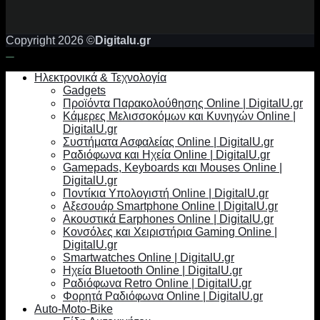
Copyright 2026 ©
Digitalu.gr
Ηλεκτρονικά & Τεχνολογία
Gadgets
Προϊόντα Παρακολούθησης Online | DigitalU.gr
Κάμερες Μελισσοκόμων και Κυνηγών Online |
DigitalU.gr
Συστήματα Ασφαλείας Online | DigitalU.gr
Ραδιόφωνα και Ηχεία Online | DigitalU.gr
Gamepads, Keyboards και Mouses Online |
DigitalU.gr
Ποντίκια Υπολογιστή Online | DigitalU.gr
Αξεσουάρ Smartphone Online | DigitalU.gr
Ακουστικά Earphones Online | DigitalU.gr
Κονσόλες και Χειριστήρια Gaming Online |
DigitalU.gr
Smartwatches Online | DigitalU.gr
Ηχεία Bluetooth Online | DigitalU.gr
Ραδιόφωνα Retro Online | DigitalU.gr
Φορητά Ραδιόφωνα Online | DigitalU.gr
Auto-Moto-Bike