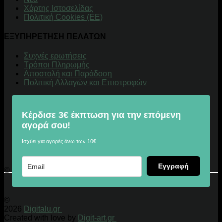
Χάρτης Ιστοσελίδας
Πολιτική Cookies (ΕΕ)
ΕΞΥΠΗΡΕΤΗΣΗ ΠΕΛΑΤΩΝ
Συχνές ερωτήσεις
Τρόποι Πληρωμής
Αποστολή και Παράδοση
Πολιτική Αλλαγών και Επιστροφών
Κέρδισε 3€ έκπτωση για την επόμενη
αγορά σου!
Ισχύει για αγορές άνω των 10€
Εγγραφή
© 2026 Digitalu.gr
©
2026
Digitalu.gr
Created with love by
Digit-art.gr