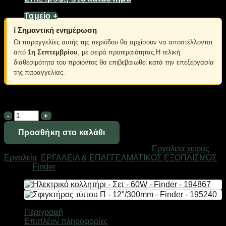
Υλικό: σίδερο με φινίρισμα (Plastic Spraying)
Ταμείο
+
ℹ️ Σημαντική ενημέρωση
Οι παραγγελίες αυτής της περιόδου θα αρχίσουν να αποστέλλονται
από
1η Σεπτεμβρίου
, με σειρά προτεραιότητας.Η τελική
διαθεσιμότητα του προϊόντος θα επιβεβαιωθεί κατά την επεξεργασία
της παραγγελίας.
Σε απόθεμα
Σφιγκτήρας
τύπου
Π
Προσθήκη στο καλάθι
-
Κωδικός προϊόντος:
195240
Κατηγορίες:
Eργαλεία χειρός
,
12"/300mm
Εργαλεία
,
ΕΡΓΑΛΕΙΑ & ΕΠΑΓΓΕΛΜΑΤΙΚΟΣ ΕΞΟΠΛΙΣΜΟΣ
-
Μάρκα:
Finder
Finder
-
195240
ποσότητα
Περιγραφή
Επιπλέον πληροφορίες