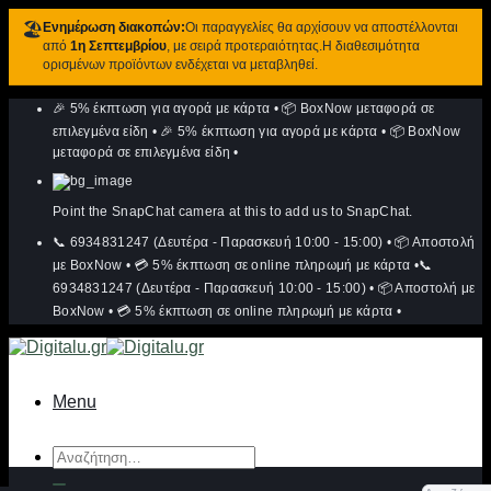
🏖️
Ενημέρωση διακοπών:
Οι παραγγελίες θα αρχίσουν να αποστέλλονται
από
1η Σεπτεμβρίου
, με σειρά προτεραιότητας.Η διαθεσιμότητα
ορισμένων προϊόντων ενδέχεται να μεταβληθεί.
Μετάβαση
🎉 5% έκπτωση για αγορά με κάρτα
•
📦 BoxNow μεταφορά σε
στο
περιεχόμενο
επιλεγμένα είδη
•
🎉 5% έκπτωση για αγορά με κάρτα
•
📦 BoxNow
μεταφορά σε επιλεγμένα είδη
•
Point the SnapChat camera at this to add us to SnapChat.
📞 6934831247 (Δευτέρα - Παρασκευή 10:00 - 15:00)
•
📦 Αποστολή
με BoxNow
•
💳 5% έκπτωση σε online πληρωμή με κάρτα
•
📞
6934831247 (Δευτέρα - Παρασκευή 10:00 - 15:00)
•
📦 Αποστολή με
BoxNow
•
💳 5% έκπτωση σε online πληρωμή με κάρτα
•
Menu
Αναζήτηση
για: