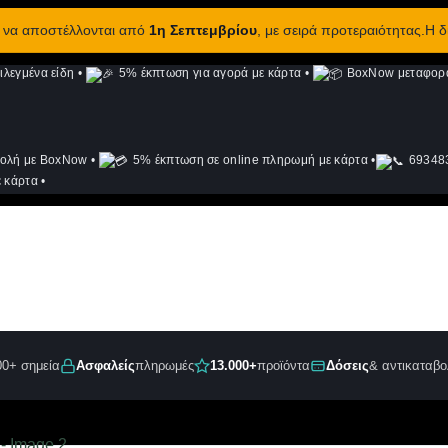
ν να αποστέλλονται από
1η Σεπτεμβρίου
, με σειρά προτεραιότητας.Η 
λεγμένα είδη
•
5% έκπτωση για αγορά με κάρτα
•
BoxNow μεταφορά 
ολή με BoxNow
•
5% έκπτωση σε online πληρωμή με κάρτα
•
693483
 κάρτα
•
00+ σημεία
Ασφαλείς
πληρωμές
13.000+
προϊόντα
Δόσεις
& αντικαταβο