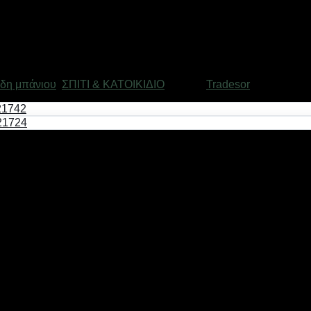
ίδη μπάνιου
,
ΣΠΙΤΙ & ΚΑΤΟΙΚΙΔΙΟ
Μάρκα:
Tradesor
αστικό υλικό, με ανεξίτηλους χρωματισμούς, σε μοντέρνο και 