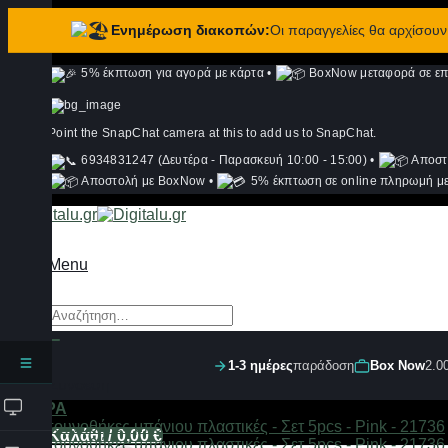
Ενημέρωση διακοπών:
Οι παραγγελίες θα αρχίσου
Μετάβαση
5% έκπτωση για αγορά με κάρτα
•
BoxNow μεταφορά σε επι
στο
περιεχόμενο
Point the SnapChat camera at this to add us to SnapChat.
6934831247 (Δευτέρα - Παρασκευή 10:00 - 15:00)
•
Αποστ
Αποστολή με BoxNow
•
5% έκπτωση σε online πληρωμή με
Menu
Αναζήτηση
για:
1-3 ημέρες
παράδοση
Box Now
2.0
Σύνδεση
ΦΙΛΤΡΑ
Καλάθι /
0,00
€