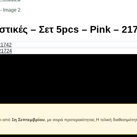
ικές – Σετ 5pcs – Pink – 21
αστικό υλικό, με ανεξίτηλους χρωματισμούς, σε μοντέρνο και 
αι από
1η Σεπτεμβρίου
, με σειρά προτεραιότητας.Η τελική διαθεσιμότη