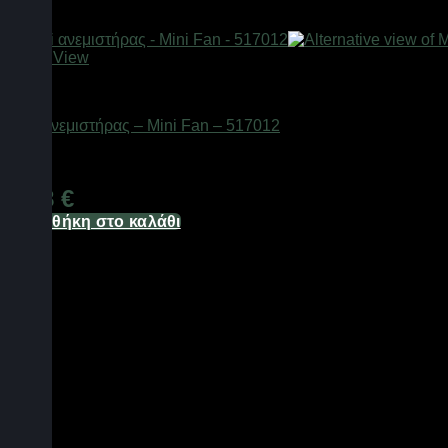
Quick View
Είδη ψύξης
Mini ανεμιστήρας – Mini Fan – 517012
Διαθέσιμο από 1-3 ημέρες
1,88
€
Προσθήκη στο καλάθι