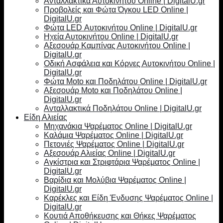
Ανταλλακτικά Αυτοκινήτου Online | DigitalU.gr
Προβολείς και Φώτα Όγκου LED Online |
DigitalU.gr
Φώτα LED Αυτοκινήτου Online | DigitalU.gr
Ηχεία Αυτοκινήτου Online | DigitalU.gr
Αξεσουάρ Καμπίνας Αυτοκινήτου Online |
DigitalU.gr
Οδική Ασφάλεια και Κόρνες Αυτοκινήτου Online |
DigitalU.gr
Φώτα Moto και Ποδηλάτου Online | DigitalU.gr
Αξεσουάρ Moto και Ποδηλάτου Online |
DigitalU.gr
Ανταλλακτικά Ποδηλάτου Online | DigitalU.gr
Είδη Αλιείας
Μηχανάκια Ψαρέματος Online | DigitalU.gr
Καλάμια Ψαρέματος Online | DigitalU.gr
Πετονιές Ψαρέματος Online | DigitalU.gr
Αξεσουάρ Αλιείας Online | DigitalU.gr
Αγκίστρια και Στριφτάρια Ψαρέματος Online |
DigitalU.gr
Βαρίδια και Μολύβια Ψαρέματος Online |
DigitalU.gr
Καρέκλες και Είδη Ένδυσης Ψαρέματος Online |
DigitalU.gr
Κουτιά Αποθήκευσης και Θήκες Ψαρέματος