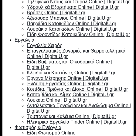
Τηλέφωνα Ντους και Σπιράλ Online | DigitalU.gr
Υδραυλικά Εξαρτήματα Online | DigitalU.gr
Βρύσες Online | DigitalU.gr
Αξεσουάρ Μπάνιου Online | DigitalU.gr
Παιχνίδια Κατοικιδίων Online | DigitalU.gr
Λουράκια Κατοικιδίων Online | DigitalU.gr
Είδη Φροντίδας Κατοικιδίων Online | DigitalU.gr
Εργαλεία
Εργαλεία Χειρός
Επαγγελματικές Ζυγαριές και Θερμοκολλητικά
Online | DigitalU.gr
Είδη Βαψίματος και Οικοδομικά Online |
DigitalU.gr
Κλειδιά και Καστάνιες Online | DigitalU.gr
Όργανα Μέτρησης Online | DigitalU.gr
Ένδυση Εργασίας Online | DigitalU.gr
Κοπίδια, Πριόνια και Δίσκοι Online | DigitalU.gr
Κατσαβίδια και Λίμες Online | DigitalU.gr
Λουκέτα Online | DigitalU.gr
Ανταλλακτικά Εργαλείων και Αναλώσιμα Online |
DigitalU.gr
Τρυπάνια και Καλέμια Online | DigitalU.gr
Ηλεκτρικά Εργαλεία Finder Online | DigitalU.gr
Φωτισμός & Ενέργεια
Είδη Φωτισμού Online