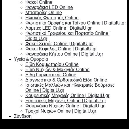
Φακοί Online
Φαναράκια LED Online
Μπαταρίες Online
Ηλιακός Φωτισμός Online
Φωτιστικά Οροφής και Τοίχου Online | DigitalU.gr
Λάμπες LED Online | DigitalU.gr
Φωτιστικά Γραφείου και Πορτατίφ Online |
DigitalU.gr
Φακοί Χειρός Online | DigitalU.gr
Φακοί Κεφαλής Online | DigitalU.gr
Φαναράκια Κήπου Online | DigitalU.gr
Υγεία & Ομορφιά
Είδη Κομμωτηρίου Online
Είδη Νυχιών & Μακιγιάζ Online
Είδη Γυμναστικής Online
Διαγνωστικά & Ορθοπεδικά Είδη Online
Ισιωτικές Μαλλιών και Ηλεκτρικές Βούρτσες
Online | DigitalU.gr
Κουρευτικές Μηχανές Online | DigitalU.gr
Ξυριστικές Μηχανές Online | DigitalU.gr
Φουρνάκια Νυχιών Online | DigitalU.gr
Τροχοί Νυχιών Online | DigitalU.gr
Σύνδεση
Σύνδεση