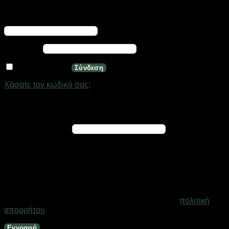
Απαιτείται
Όνομα χρήστη ή διεύθυνση email
*
Απαιτείται
Κωδικός
*
Να με θυμάσαι
Σύνδεση
Χάσατε τον κωδικό σας;
Εγγραφή
Απαιτείται
Διεύθυνση email
*
Ένας σύνδεσμος για να ορίσετε νέο κωδικό πρόσβασης θα
σταλεί στη διεύθυνση email σας
Τα προσωπικά σας δεδομένα θα χρησιμοποιηθούν για την
υποστήριξη της εμπειρίας σας σε ολόκληρο τον ιστότοπο, για
τη διαχείριση της πρόσβασης στο λογαριασμό σας και για
άλλους σκοπούς που περιγράφονται στη σελίδα
πολιτική
απορρήτου
.
Εγγραφή