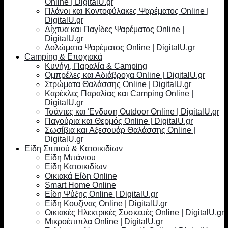
Online | DigitalU.gr
Πλάνοι και Κοντοφύλακες Ψαρέματος Online |
DigitalU.gr
Δίχτυα και Παγίδες Ψαρέματος Online |
DigitalU.gr
Δολώματα Ψαρέματος Online | DigitalU.gr
Camping & Εποχιακά
Κυνήγι, Παραλία & Camping
Ομπρέλες και Αδιάβροχα Online | DigitalU.gr
Στρώματα Θαλάσσης Online | DigitalU.gr
Καρέκλες Παραλίας και Camping Online |
DigitalU.gr
Τσάντες και Ένδυση Outdoor Online | DigitalU.gr
Παγούρια και Θερμός Online | DigitalU.gr
Σωσίβια και Αξεσουάρ Θαλάσσης Online |
DigitalU.gr
Είδη Σπιτιού & Κατοικιδίων
Είδη Μπάνιου
Είδη Κατοικιδίων
Οικιακά Είδη Online
Smart Home Online
Είδη Ψύξης Online | DigitalU.gr
Είδη Κουζίνας Online | DigitalU.gr
Οικιακές Ηλεκτρικές Συσκευές Online | DigitalU.gr
Μικροέπιπλα Online | DigitalU.gr