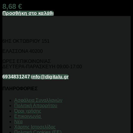
8,68
€
Προσθήκη στο καλάθι
6ΗΣ ΟΚΤΩΒΡΙΟΥ 151
ΕΛΑΣΣΟΝΑ 40200
ΩΡΕΣ ΕΠΙΚΟΙΝΩΝΙΑΣ
ΔΕΥΤΕΡΑ-ΠΑΡΑΣΚΕΥΗ 09:00-17:00
6934831247
info@digitalu.gr
ΠΛΗΡΟΦΟΡΙΕΣ
Aσφάλεια Συναλλαγών
Πολιτική Απορρήτου
Όροι χρήσης
Επικοινωνία
Νέα
Χάρτης Ιστοσελίδας
Πολιτική Cookies (ΕΕ)