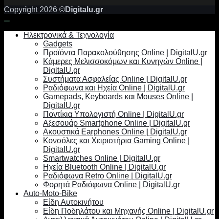
Copyright 2026 ©
Digitalu.gr
Ηλεκτρονικά & Τεχνολογία
Gadgets
Προϊόντα Παρακολούθησης Online | DigitalU.gr
Κάμερες Μελισσοκόμων και Κυνηγών Online |
DigitalU.gr
Συστήματα Ασφαλείας Online | DigitalU.gr
Ραδιόφωνα και Ηχεία Online | DigitalU.gr
Gamepads, Keyboards και Mouses Online |
DigitalU.gr
Ποντίκια Υπολογιστή Online | DigitalU.gr
Αξεσουάρ Smartphone Online | DigitalU.gr
Ακουστικά Earphones Online | DigitalU.gr
Κονσόλες και Χειριστήρια Gaming Online |
DigitalU.gr
Smartwatches Online | DigitalU.gr
Ηχεία Bluetooth Online | DigitalU.gr
Ραδιόφωνα Retro Online | DigitalU.gr
Φορητά Ραδιόφωνα Online | DigitalU.gr
Auto-Moto-Bike
Είδη Αυτοκινήτου
Είδη Ποδηλάτου και Μηχανής Online | DigitalU.gr