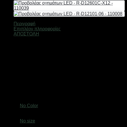
110003
ποσότητα
Περιγραφή
Επιπλέον πληροφορίες
ΑΠΟΣΤΟΛΗ
Χαρακτηριστικά:
Ισχύς: 18W
Τάση λειτουργίας: 10-30V
Στεγανότητα: IP65
Χρόνος ζωής: >30.000ώρες
Θερμοκρασία λειτουργίας: -40 – +90°C
Thick: 45mm
Μήκος: 17cm
Περιλαμβάνεται βάση και σύνεργα τοποθέτησης.
Βάρος
0,8 κ.
Χρώμα
No Color
size
No size