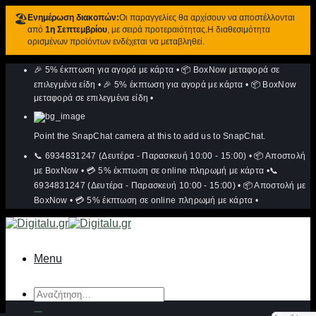
🏖️
Ενημέρωση διακοπών:
Οι παραγγελίες θα αρχίσουν να αποστέλλονται
από
1η Σεπτεμβρίου
, με σειρά προτεραιότητας.Η διαθεσιμότητα
ορισμένων προϊόντων ενδέχεται να μεταβληθεί.
Μετάβαση
🎉 5% έκπτωση για αγορά με κάρτα
•
📦 BoxNow μεταφορά σε
στο
περιεχόμενο
επιλεγμένα είδη
•
🎉 5% έκπτωση για αγορά με κάρτα
•
📦 BoxNow
μεταφορά σε επιλεγμένα είδη
•
Point the SnapChat camera at this to add us to SnapChat.
📞 6934831247 (Δευτέρα - Παρασκευή 10:00 - 15:00)
•
📦 Αποστολή
με BoxNow
•
💳 5% έκπτωση σε online πληρωμή με κάρτα
•
📞
6934831247 (Δευτέρα - Παρασκευή 10:00 - 15:00)
•
📦 Αποστολή με
BoxNow
•
💳 5% έκπτωση σε online πληρωμή με κάρτα
•
Menu
Αναζήτηση
για: