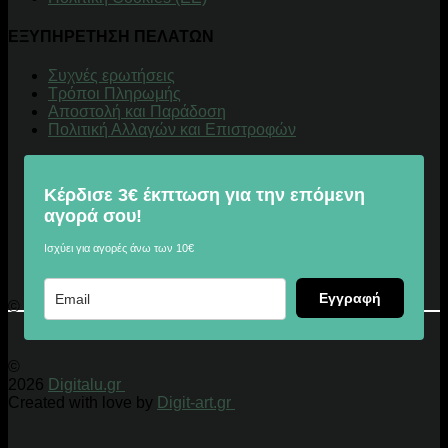
ΕΞΥΠΗΡΕΤΗΣΗ ΠΕΛΑΤΩΝ
Συχνές ερωτήσεις
Τρόποι Πληρωμής
Αποστολή και Παράδοση
Πολιτική Αλλαγών και Επιστροφών
Κέρδισε 3€ έκπτωση για την επόμενη
αγορά σου!
Ισχύει για αγορές άνω των 10€
Εγγραφή
© 2026 Digitalu.gr
©
2026
Digitalu.gr
Created with love by
Digit-art.gr