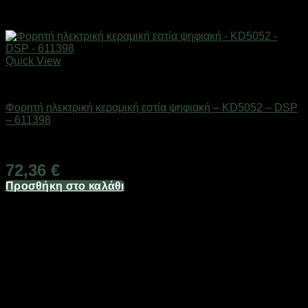
Quick View
Οικιακά είδη
Φορητή ηλεκτρική κεραμική εστία ψηφιακή – KD5052 – DSP
– 611398
Διαθέσιμο από 1-3 ημέρες
72,36
€
Προσθήκη στο καλάθι