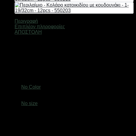
19/32cm
-
12pcs
-
Περιγραφή
550211
Επιπλέον πληροφορίες
ποσότητα
ΑΠΟΣΤΟΛΗ
Περιλαίμιο-Κολάρο γάτας με κουδουνάκι και κούμπωμα με
κλιπ. Διαθέτει ρυθμιζόμενο μήκος 19-32cm και πλάτος 1cm.
Διαθέτει επίσης κρικάκι ώστε να κρεμάσετε την ταυτότητα του
κατοικιδίου σας ή αξεσουάρ.
*Σετ πακέτο 12 τεμαχίων
.
Βάρος
0,6 κ.
Χρώμα
No Color
size
No size
Ελτά courier πόρτα πόρτα 3,50€ (έως 2 kg)Easy mail 3.20€
(έως 2 kg)Box now 2€ ανεξαρτήτου μεγέθους( δεν
αποστέλλονται παραγγελίες με όγκο συσκευασίας
μεγαλύτερο από: (Υ: 36 cm, Β: 45 cm, Μ: 60 cm)Τα προϊόντα