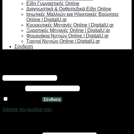
Είδη Γυμναστικής Online
Διαγνωστικά & Ορθοπεδικά Είδη Online
Ισιωτικές Μαλλιών και Ηλεκτρικές Βούρτσες
Online | DigitalU.gr
Κουρευτικές Μηχανές Online | DigitalU.gr
Ξυριστικές Μηχανές Online | DigitalU.gr
Φουρνάκια Νυχιών Online | DigitalU.gr
Τροχοί Νυχιών Online | DigitalU.gr
Σύνδεση
Σύνδεση
Απαιτείται
Όνομα χρήστη ή διεύθυνση email
*
Απαιτείται
Κωδικός
*
Να με θυμάσαι
Σύνδεση
Χάσατε τον κωδικό σας;
Εγγραφή