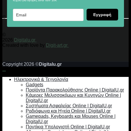
Ισχύει για αγορές άνω των 10€
Εγγραφή
© 2026 Digitalu.gr
©
2026
Digitalu.gr
Created with love by
Digit-art.gr
Copyright 2026 ©
Digitalu.gr
Ηλεκτρονικά & Τεχνολογία
Gadgets
Προϊόντα Παρακολούθησης Online | DigitalU.gr
Κάμερες Μελισσοκόμων και Κυνηγών Online |
DigitalU.gr
Συστήματα Ασφαλείας Online | DigitalU.gr
Ραδιόφωνα και Ηχεία Online | DigitalU.gr
Gamepads, Keyboards και Mouses Online |
DigitalU.gr
Ποντίκια Υπολογιστή Online | DigitalU.gr