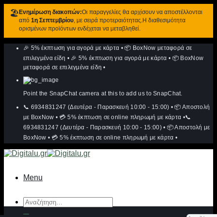
🏖️
Ενημέρωση διακοπών:
Οι παραγγελίες θα αρχίσουν να αποστέλλονται
από
1η Σεπτεμβρίου
, με σειρά προτεραιότητας.Η διαθεσιμότητα
ορισμένων προϊόντων ενδέχεται να μεταβληθεί.
Μετάβαση
🎉 5% έκπτωση για αγορά με κάρτα
•
📦 BoxNow μεταφορά σε
στο
περιεχόμενο
επιλεγμένα είδη
•
🎉 5% έκπτωση για αγορά με κάρτα
•
📦 BoxNow
μεταφορά σε επιλεγμένα είδη
•
Point the SnapChat camera at this to add us to SnapChat.
📞 6934831247 (Δευτέρα - Παρασκευή 10:00 - 15:00)
•
📦 Αποστολή
με BoxNow
•
💳 5% έκπτωση σε online πληρωμή με κάρτα
•
📞
6934831247 (Δευτέρα - Παρασκευή 10:00 - 15:00)
•
📦 Αποστολή με
BoxNow
•
💳 5% έκπτωση σε online πληρωμή με κάρτα
•
Menu
Αναζήτηση
για: