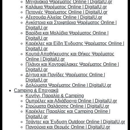
Μηχανάκια Ψαρέματος Online | DigitalU.gr
Καλάμια Ψαρέματος Online | DigitalU.gr
Πετονιές Ψαρέματος Online | DigitalU.gr
Αξεσουάρ Αλιείας Online | DigitalU.gr
Αγκίστρια και Στριφτάρια Ψαρέματος Online |
DigitalU.gr
Βαρίδια και Μολύβια Ψαρέματος Online |
DigitalU.gr
Καρέκλες και Είδη Ένδυσης Ψαρέματος Online |
DigitalU.gr
Κουτιά Αποθήκευσης και Θήκες Ψαρέματος
Online | DigitalU.gr
Πλάνοι και Κοντοφύλακες Ψαρέματος Online |
DigitalU.gr
Δίχτυα και Παγίδες Ψαρέματος Online |
DigitalU.gr
Δολώματα Ψαρέματος Online | DigitalU.gr
Camping & Εποχιακά
Κυνήγι, Παραλία & Camping
Ομπρέλες και Αδιάβροχα Online | DigitalU.gr
Στρώματα Θαλάσσης Online | DigitalU.gr
Καρέκλες Παραλίας και Camping Online |
DigitalU.gr
Τσάντες και Ένδυση Outdoor Online | DigitalU.gr
Παγούρια και Θερμός Online | DigitalU.gr