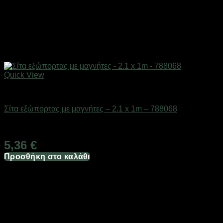
Quick View
Είδη γραφείου & αριθμομηχανές
Σίτα εξώπορτας με μαγνήτες – 2.1 x 1m – 788068
Διαθέσιμο από 1-3 ημέρες
5,36
€
Προσθήκη στο καλάθι