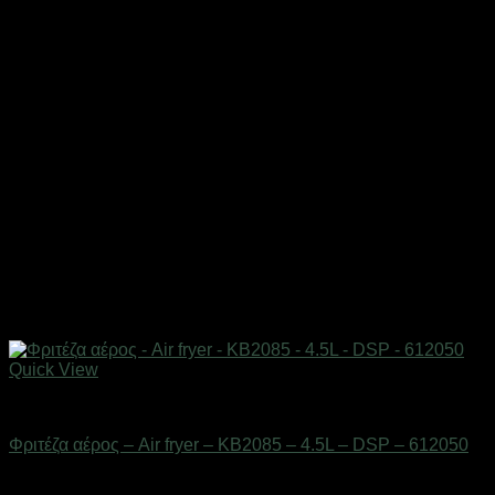
Quick View
Οικιακά είδη
Φριτέζα αέρος – Air fryer – KB2085 – 4.5L – DSP – 612050
Διαθέσιμο από 1-3 ημέρες