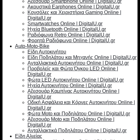
Αξεσουάρ Smartphone Online | DigitalU.gr
Ακουστικά Earphones Online | DigitalU.gr
Κονσόλες και Χειριστήρια Gaming Online |
DigitalU.gr
Smartwatches Online | DigitalU.gr
Ηχεία Bluetooth Online | DigitalU.gr
Ραδιόφωνα Retro Online | DigitalU.gr
Φορητά Ραδιόφωνα Online | DigitalU.gr
Auto-Moto-Bike
Είδη Αυτοκινήτου
Είδη Ποδηλάτου και Μηχανής Online | DigitalU.gr
Ανταλλακτικά Αυτοκινήτου Online | DigitalU.gr
Προβολείς και Φώτα Όγκου LED Online |
DigitalU.gr
Φώτα LED Αυτοκινήτου Online | DigitalU.gr
Ηχεία Αυτοκινήτου Online | DigitalU.gr
Αξεσουάρ Καμπίνας Αυτοκινήτου Online |
DigitalU.gr
Οδική Ασφάλεια και Κόρνες Αυτοκινήτου Online |
DigitalU.gr
Φώτα Moto και Ποδηλάτου Online | DigitalU.gr
Αξεσουάρ Moto και Ποδηλάτου Online |
DigitalU.gr
Ανταλλακτικά Ποδηλάτου Online | DigitalU.gr
Είδη Αλιείας