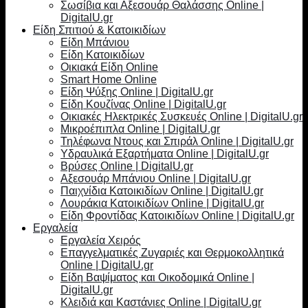
Σωσίβια και Αξεσουάρ Θαλάσσης Online |
DigitalU.gr
Είδη Σπιτιού & Κατοικιδίων
Είδη Μπάνιου
Είδη Κατοικιδίων
Οικιακά Είδη Online
Smart Home Online
Είδη Ψύξης Online | DigitalU.gr
Είδη Κουζίνας Online | DigitalU.gr
Οικιακές Ηλεκτρικές Συσκευές Online | DigitalU.gr
Μικροέπιπλα Online | DigitalU.gr
Τηλέφωνα Ντους και Σπιράλ Online | DigitalU.gr
Υδραυλικά Εξαρτήματα Online | DigitalU.gr
Βρύσες Online | DigitalU.gr
Αξεσουάρ Μπάνιου Online | DigitalU.gr
Παιχνίδια Κατοικιδίων Online | DigitalU.gr
Λουράκια Κατοικιδίων Online | DigitalU.gr
Είδη Φροντίδας Κατοικιδίων Online | DigitalU.gr
Εργαλεία
Εργαλεία Χειρός
Επαγγελματικές Ζυγαριές και Θερμοκολλητικά
Online | DigitalU.gr
Είδη Βαψίματος και Οικοδομικά Online |
DigitalU.gr
Κλειδιά και Καστάνιες Online | DigitalU.gr