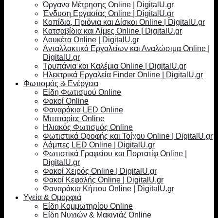
Όργανα Μέτρησης Online | DigitalU.gr
Ένδυση Εργασίας Online | DigitalU.gr
Κοπίδια, Πριόνια και Δίσκοι Online | DigitalU.gr
Κατσαβίδια και Λίμες Online | DigitalU.gr
Λουκέτα Online | DigitalU.gr
Ανταλλακτικά Εργαλείων και Αναλώσιμα Online |
DigitalU.gr
Τρυπάνια και Καλέμια Online | DigitalU.gr
Ηλεκτρικά Εργαλεία Finder Online | DigitalU.gr
Φωτισμός & Ενέργεια
Είδη Φωτισμού Online
Φακοί Online
Φαναράκια LED Online
Μπαταρίες Online
Ηλιακός Φωτισμός Online
Φωτιστικά Οροφής και Τοίχου Online | DigitalU.gr
Λάμπες LED Online | DigitalU.gr
Φωτιστικά Γραφείου και Πορτατίφ Online |
DigitalU.gr
Φακοί Χειρός Online | DigitalU.gr
Φακοί Κεφαλής Online | DigitalU.gr
Φαναράκια Κήπου Online | DigitalU.gr
Υγεία & Ομορφιά
Είδη Κομμωτηρίου Online
Είδη Νυχιών & Μακιγιάζ Online