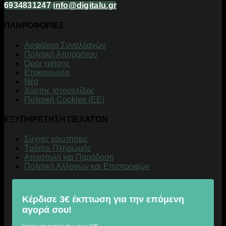
6934831247
info@digitalu.gr
ΠΛΗΡΟΦΟΡΙΕΣ
Aσφάλεια Συναλλαγών
Πολιτική Απορρήτου
Όροι χρήσης
Επικοινωνία
Νέα
Χάρτης Ιστοσελίδας
Πολιτική Cookies (ΕΕ)
ΕΞΥΠΗΡΕΤΗΣΗ ΠΕΛΑΤΩΝ
Συχνές ερωτήσεις
Τρόποι Πληρωμής
Αποστολή και Παράδοση
Πολιτική Αλλαγών και Επιστροφών
Κέρδισε 3€ έκπτωση για την επόμενη
αγορά σου!