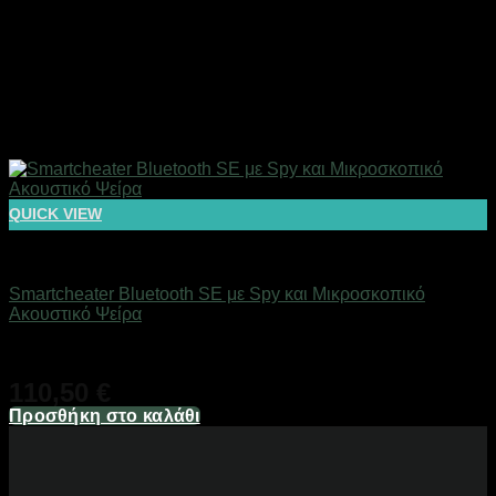
QUICK VIEW
Αόρατα Ακουστικά Ψείρες
Smartcheater Bluetooth SE με Spy και Μικροσκοπικό
Ακουστικό Ψείρα
Διαθέσιμο
110,50
€
Προσθήκη στο καλάθι