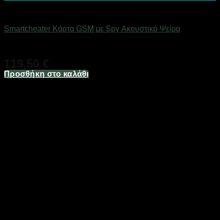
Αόρατα Ακουστικά Ψείρες
Smartcheater Κάρτα GSM με Spy Ακουστικό Ψείρα
Άμεσα Διαθέσιμο
119,50
€
Προσθήκη στο καλάθι