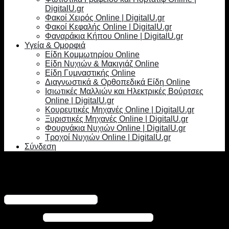
DigitalU.gr
Φακοί Χειρός Online | DigitalU.gr
Φακοί Κεφαλής Online | DigitalU.gr
Φαναράκια Κήπου Online | DigitalU.gr
Υγεία & Ομορφιά
Είδη Κομμωτηρίου Online
Είδη Νυχιών & Μακιγιάζ Online
Είδη Γυμναστικής Online
Διαγνωστικά & Ορθοπεδικά Είδη Online
Ισιωτικές Μαλλιών και Ηλεκτρικές Βούρτσες
Online | DigitalU.gr
Κουρευτικές Μηχανές Online | DigitalU.gr
Ξυριστικές Μηχανές Online | DigitalU.gr
Φουρνάκια Νυχιών Online | DigitalU.gr
Τροχοί Νυχιών Online | DigitalU.gr
Σύνδεση
Σύνδεση
Απαιτείται
Όνομα χρήστη ή διεύθυνση email
*
Απαιτείται
Κωδικός
*