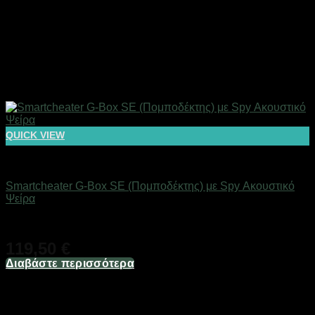
QUICK VIEW
Αόρατα Ακουστικά Ψείρες
Smartcheater G-Box SE (Πομποδέκτης) με Spy Ακουστικό
Ψείρα
Διαθέσιμο
119,50
€
Διαβάστε περισσότερα