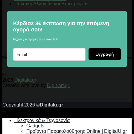
Πολιτική Αλλαγών και Επιστροφών
Κέρδισε 3€ έκπτωση για την επόμενη
αγορά σου!
Ισχύει για αγορές άνω των 10€
Εγγραφή
© 2026 Digitalu.gr
©
2026
Digitalu.gr
Created with love by
Digit-art.gr
Copyright 2026 ©
Digitalu.gr
Ηλεκτρονικά & Τεχνολογία
Gadgets
Προϊόντα Παρακολούθησης Online | DigitalU.gr