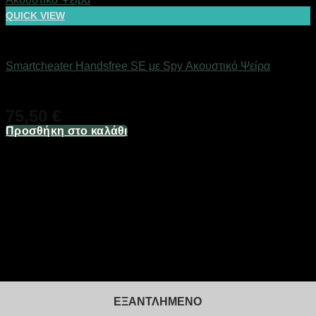
QUICK VIEW
Αόρατα Ακουστικά Ψείρες
Smartcheater Handsfree SE με Spy Ακουστικό Ψείρα
Άμεσα Διαθέσιμο
75,50
€
Προσθήκη στο καλάθι
ΕΞΑΝΤΛΗΜΈΝΟ