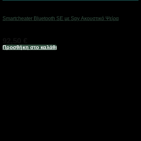
Αόρατα Ακουστικά Ψείρες
Smartcheater Bluetooth SE με Spy Ακουστικό Ψείρα
Άμεσα Διαθέσιμο
92,50
€
Προσθήκη στο καλάθι