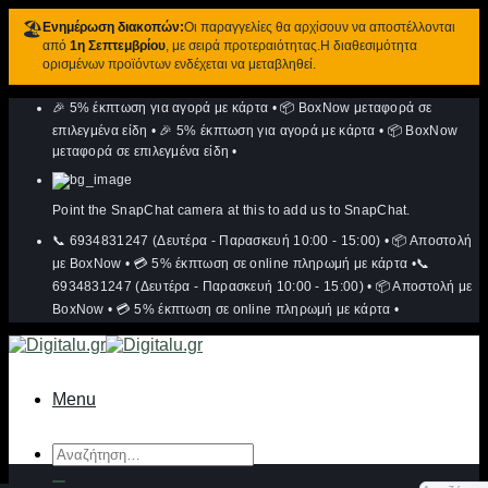
🏖️
Ενημέρωση διακοπών:
Οι παραγγελίες θα αρχίσουν να αποστέλλονται
από
1η Σεπτεμβρίου
, με σειρά προτεραιότητας.Η διαθεσιμότητα
ορισμένων προϊόντων ενδέχεται να μεταβληθεί.
Μετάβαση
🎉 5% έκπτωση για αγορά με κάρτα
•
📦 BoxNow μεταφορά σε
στο
περιεχόμενο
επιλεγμένα είδη
•
🎉 5% έκπτωση για αγορά με κάρτα
•
📦 BoxNow
μεταφορά σε επιλεγμένα είδη
•
Point the SnapChat camera at this to add us to SnapChat.
📞 6934831247 (Δευτέρα - Παρασκευή 10:00 - 15:00)
•
📦 Αποστολή
με BoxNow
•
💳 5% έκπτωση σε online πληρωμή με κάρτα
•
📞
6934831247 (Δευτέρα - Παρασκευή 10:00 - 15:00)
•
📦 Αποστολή με
BoxNow
•
💳 5% έκπτωση σε online πληρωμή με κάρτα
•
Menu
Αναζήτηση
για: