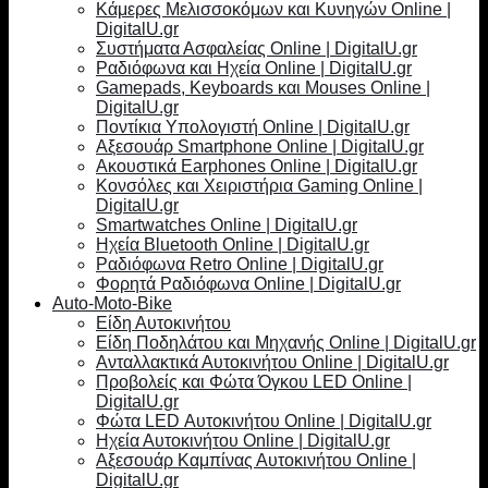
Κάμερες Μελισσοκόμων και Κυνηγών Online |
DigitalU.gr
Συστήματα Ασφαλείας Online | DigitalU.gr
Ραδιόφωνα και Ηχεία Online | DigitalU.gr
Gamepads, Keyboards και Mouses Online |
DigitalU.gr
Ποντίκια Υπολογιστή Online | DigitalU.gr
Αξεσουάρ Smartphone Online | DigitalU.gr
Ακουστικά Earphones Online | DigitalU.gr
Κονσόλες και Χειριστήρια Gaming Online |
DigitalU.gr
Smartwatches Online | DigitalU.gr
Ηχεία Bluetooth Online | DigitalU.gr
Ραδιόφωνα Retro Online | DigitalU.gr
Φορητά Ραδιόφωνα Online | DigitalU.gr
Auto-Moto-Bike
Είδη Αυτοκινήτου
Είδη Ποδηλάτου και Μηχανής Online | DigitalU.gr
Ανταλλακτικά Αυτοκινήτου Online | DigitalU.gr
Προβολείς και Φώτα Όγκου LED Online |
DigitalU.gr
Φώτα LED Αυτοκινήτου Online | DigitalU.gr
Ηχεία Αυτοκινήτου Online | DigitalU.gr
Αξεσουάρ Καμπίνας Αυτοκινήτου Online |
DigitalU.gr