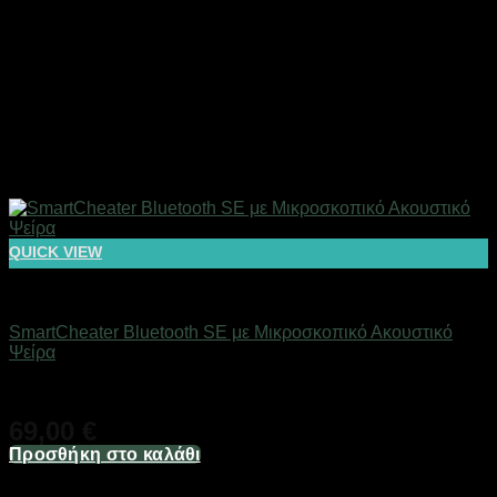
QUICK VIEW
Αόρατα Ακουστικά Ψείρες
SmartCheater Bluetooth SE με Μικροσκοπικό Ακουστικό
Ψείρα
Άμεσα Διαθέσιμο
69,00
€
Προσθήκη στο καλάθι