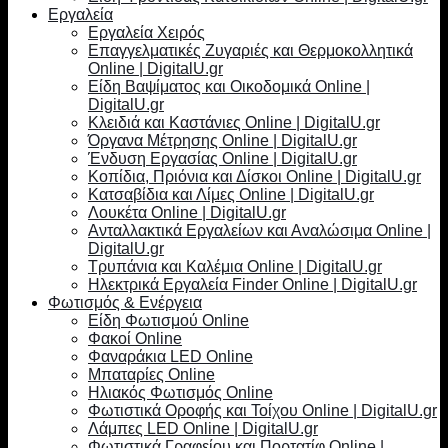
Εργαλεία
Εργαλεία Χειρός
Επαγγελματικές Ζυγαριές και Θερμοκολλητικά
Online | DigitalU.gr
Είδη Βαψίματος και Οικοδομικά Online |
DigitalU.gr
Κλειδιά και Καστάνιες Online | DigitalU.gr
Όργανα Μέτρησης Online | DigitalU.gr
Ένδυση Εργασίας Online | DigitalU.gr
Κοπίδια, Πριόνια και Δίσκοι Online | DigitalU.gr
Κατσαβίδια και Λίμες Online | DigitalU.gr
Λουκέτα Online | DigitalU.gr
Ανταλλακτικά Εργαλείων και Αναλώσιμα Online |
DigitalU.gr
Τρυπάνια και Καλέμια Online | DigitalU.gr
Ηλεκτρικά Εργαλεία Finder Online | DigitalU.gr
Φωτισμός & Ενέργεια
Είδη Φωτισμού Online
Φακοί Online
Φαναράκια LED Online
Μπαταρίες Online
Ηλιακός Φωτισμός Online
Φωτιστικά Οροφής και Τοίχου Online | DigitalU.gr
Λάμπες LED Online | DigitalU.gr
Φωτιστικά Γραφείου και Πορτατίφ Online |