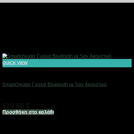
QUICK VIEW
Αόρατα Ακουστικά Ψείρες
Smartcheater Γυαλιά Bluetooth με Spy Ακουστικό
Άμεσα Διαθέσιμο
119,50
€
Προσθήκη στο καλάθι