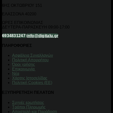
6ΗΣ ΟΚΤΩΒΡΙΟΥ 151
ΕΛΑΣΣΟΝΑ 40200
ΩΡΕΣ ΕΠΙΚΟΙΝΩΝΙΑΣ
ΔΕΥΤΕΡΑ-ΠΑΡΑΣΚΕΥΗ 09:00-17:00
6934831247
info@digitalu.gr
ΠΛΗΡΟΦΟΡΙΕΣ
Aσφάλεια Συναλλαγών
Πολιτική Απορρήτου
Όροι χρήσης
Επικοινωνία
Νέα
Χάρτης Ιστοσελίδας
Πολιτική Cookies (ΕΕ)
ΕΞΥΠΗΡΕΤΗΣΗ ΠΕΛΑΤΩΝ
Συχνές ερωτήσεις
Τρόποι Πληρωμής
Αποστολή και Παράδοση