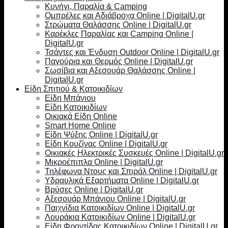
Κυνήγι, Παραλία & Camping
Ομπρέλες και Αδιάβροχα Online | DigitalU.gr
Στρώματα Θαλάσσης Online | DigitalU.gr
Καρέκλες Παραλίας και Camping Online |
DigitalU.gr
Τσάντες και Ένδυση Outdoor Online | DigitalU.gr
Παγούρια και Θερμός Online | DigitalU.gr
Σωσίβια και Αξεσουάρ Θαλάσσης Online |
DigitalU.gr
Είδη Σπιτιού & Κατοικιδίων
Είδη Μπάνιου
Είδη Κατοικιδίων
Οικιακά Είδη Online
Smart Home Online
Είδη Ψύξης Online | DigitalU.gr
Είδη Κουζίνας Online | DigitalU.gr
Οικιακές Ηλεκτρικές Συσκευές Online | DigitalU.gr
Μικροέπιπλα Online | DigitalU.gr
Τηλέφωνα Ντους και Σπιράλ Online | DigitalU.gr
Υδραυλικά Εξαρτήματα Online | DigitalU.gr
Βρύσες Online | DigitalU.gr
Αξεσουάρ Μπάνιου Online | DigitalU.gr
Παιχνίδια Κατοικιδίων Online | DigitalU.gr
Λουράκια Κατοικιδίων Online | DigitalU.gr
Είδη Φροντίδας Κατοικιδίων Online | DigitalU.gr