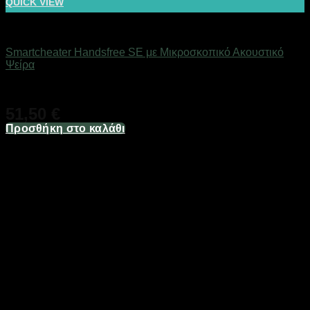
QUICK VIEW
Αόρατα Ακουστικά Ψείρες
Smartcheater Handsfree SE με Μικροσκοπικό Ακουστικό
Ψείρα
Άμεσα Διαθέσιμο
51,50
€
Προσθήκη στο καλάθι