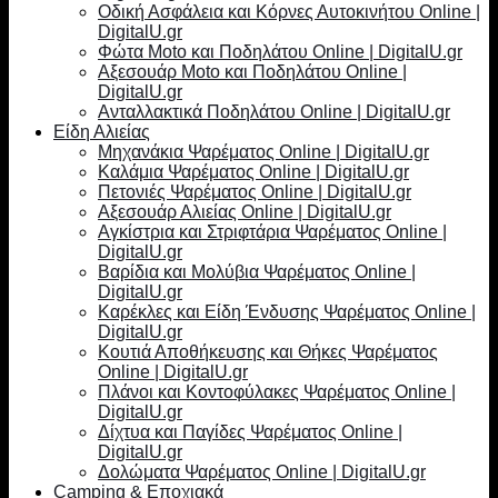
Οδική Ασφάλεια και Κόρνες Αυτοκινήτου Online |
DigitalU.gr
Φώτα Moto και Ποδηλάτου Online | DigitalU.gr
Αξεσουάρ Moto και Ποδηλάτου Online |
DigitalU.gr
Ανταλλακτικά Ποδηλάτου Online | DigitalU.gr
Είδη Αλιείας
Μηχανάκια Ψαρέματος Online | DigitalU.gr
Καλάμια Ψαρέματος Online | DigitalU.gr
Πετονιές Ψαρέματος Online | DigitalU.gr
Αξεσουάρ Αλιείας Online | DigitalU.gr
Αγκίστρια και Στριφτάρια Ψαρέματος Online |
DigitalU.gr
Βαρίδια και Μολύβια Ψαρέματος Online |
DigitalU.gr
Καρέκλες και Είδη Ένδυσης Ψαρέματος Online |
DigitalU.gr
Κουτιά Αποθήκευσης και Θήκες Ψαρέματος
Online | DigitalU.gr
Πλάνοι και Κοντοφύλακες Ψαρέματος Online |
DigitalU.gr
Δίχτυα και Παγίδες Ψαρέματος Online |
DigitalU.gr
Δολώματα Ψαρέματος Online | DigitalU.gr
Camping & Εποχιακά