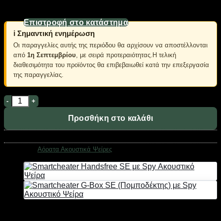
Κανένα προϊόν στο καλάθι σας.
Μπαταρία #337 για Spy Ακουστικά Ψείρες
Επιστροφή στο κατάστημα
ℹ️ Σημαντική ενημέρωση
Οι παραγγελίες αυτής της περιόδου θα αρχίσουν να αποστέλλονται
από
1η Σεπτεμβρίου
, με σειρά προτεραιότητας.Η τελική
διαθεσιμότητα του προϊόντος θα επιβεβαιωθεί κατά την επεξεργασία
της παραγγελίας.
Μπαταρία #337 για Spy Ακουστικά Ψείρες ποσότητα
Προσθήκη στο καλάθι
Κωδικός προϊόντος:
02044
Κατηγορία:
Αόρατα Ακουστικά Ψείρες