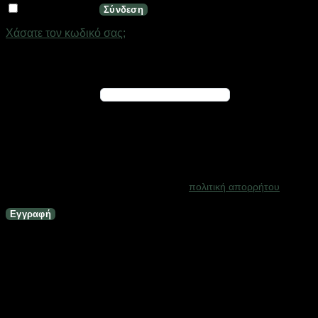
Να με θυμάσαι
Σύνδεση
Χάσατε τον κωδικό σας;
Εγγραφή
Απαιτείται
Διεύθυνση email
*
Ένας σύνδεσμος για να ορίσετε νέο κωδικό πρόσβασης θα
σταλεί στη διεύθυνση email σας
Τα προσωπικά σας δεδομένα θα χρησιμοποιηθούν για την
υποστήριξη της εμπειρίας σας σε ολόκληρο τον ιστότοπο, για τη
διαχείριση της πρόσβασης στο λογαριασμό σας και για άλλους
σκοπούς που περιγράφονται στη σελίδα
πολιτική απορρήτου
.
Εγγραφή